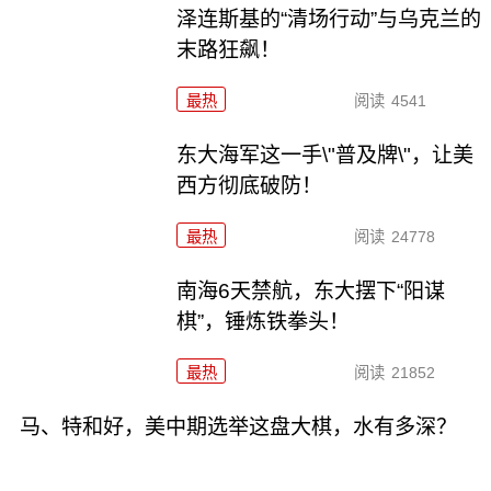
泽连斯基的“清场行动”与乌克兰的
末路狂飙！
最热
阅读
4541
东大海军这一手\"普及牌\"，让美
西方彻底破防！
最热
阅读
24778
南海6天禁航，东大摆下“阳谋
棋”，锤炼铁拳头！
最热
阅读
21852
马、特和好，美中期选举这盘大棋，水有多深？