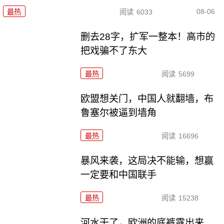
08-06
最热
阅读
6033
删去28字，扩军一整本！高市的
把戏骗不了东大
最热
阅读
5699
欧盟想关门，中国人就翻墙，布
鲁塞尔被逼到墙角
最热
阅读
16696
暴风来袭，这局决不能输，想赢
一定要和中国联手
最热
阅读
15238
河水干了，欧洲的底裤露出来