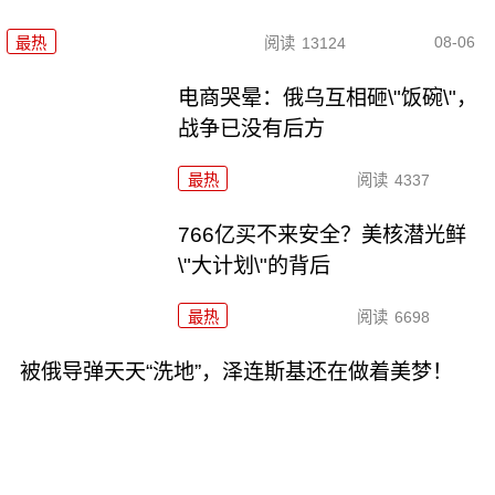
08-06
最热
阅读
13124
电商哭晕：俄乌互相砸\"饭碗\"，
战争已没有后方
最热
阅读
4337
766亿买不来安全？美核潜光鲜
\"大计划\"的背后
最热
阅读
6698
被俄导弹天天“洗地”，泽连斯基还在做着美梦！