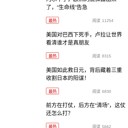
了，“生命线”告急
最热
阅读
11254
美国对巴西下死手，卢拉让世界
看清谁才是真朋友
最热
阅读
8315
美国如此救日元，背后藏着三重
收割日本的阳谋！
最热
阅读
6830
前方在打仗，后方在“清场”，这仗
还怎么打？
最热
阅读
5662