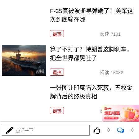
F-35真被波斯导弹端了！美军这
次到底输在哪
最热
阅读
7191
算了不打了？特朗普这脚刹车，
把全世界都晃吐了
最热
阅读
16082
一张图让印度陷入死寂，五枚金
牌背后的终极真相
最热
阅读
11147
上将一封信捅破天！美军五艘驱逐舰要盖三口锅！
0
0
点评一下