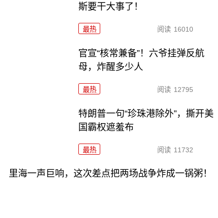
斯要干大事了！
最热
阅读
16010
官宣“核常兼备”！六爷挂弹反航
母，炸醒多少人
最热
阅读
12795
特朗普一句“珍珠港除外”，撕开美
国霸权遮羞布
最热
阅读
11732
里海一声巨响，这次差点把两场战争炸成一锅粥！