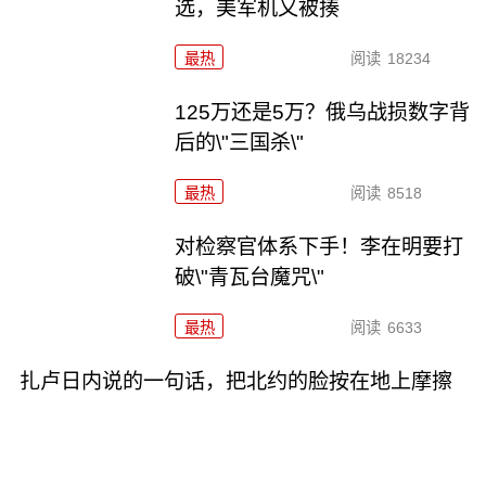
选，美军机又被揍
最热
阅读
18234
125万还是5万？俄乌战损数字背
后的\"三国杀\"
最热
阅读
8518
对检察官体系下手！李在明要打
破\"青瓦台魔咒\"
最热
阅读
6633
扎卢日内说的一句话，把北约的脸按在地上摩擦