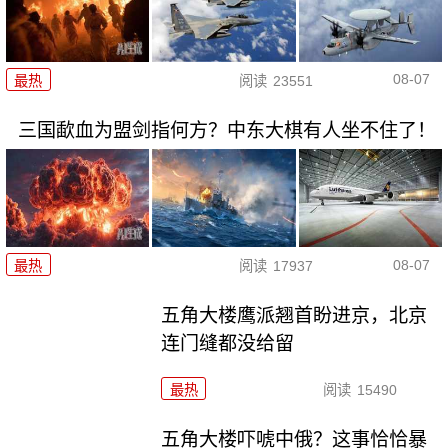
08-07
最热
阅读
23551
三国歃血为盟剑指何方？中东大棋有人坐不住了！
08-07
最热
阅读
17937
五角大楼鹰派翘首盼进京，北京
连门缝都没给留
最热
阅读
15490
五角大楼吓唬中俄？这事恰恰暴