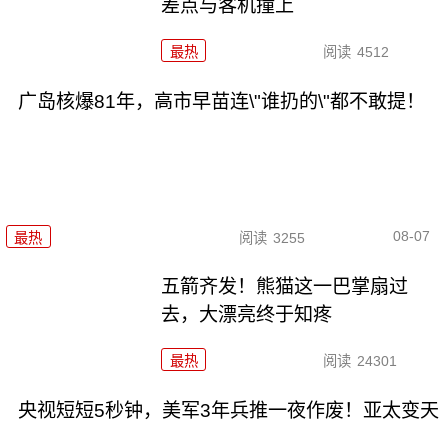
差点与客机撞上
最热
阅读
4512
广岛核爆81年，高市早苗连\"谁扔的\"都不敢提！
08-07
最热
阅读
3255
五箭齐发！熊猫这一巴掌扇过
去，大漂亮终于知疼
最热
阅读
24301
央视短短5秒钟，美军3年兵推一夜作废！亚太变天