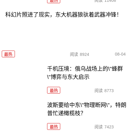
最热
阅读
11408
科幻片照进了现实，东大机器狼驮着武器冲锋！
08-04
最热
阅读
8924
千机压境：俄乌战场上的\"蜂群
\"博弈与东大启示
最热
阅读
8773
波斯要给中东\"物理断网\"，特朗
普忙递橄榄枝？
最热
阅读
7423