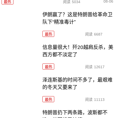
08-06
最热
阅读
5034
伊朗赢了？这是特朗普给革命卫
队下“精准毒计”
最热
阅读
6687
信息量很大！歼20越肩反杀，美
西方都不淡定了
最热
阅读
12617
泽连斯基的时间不多了，最艰难
的冬天又要来了
最热
阅读
11113
特朗普扔下两条路，波斯都不