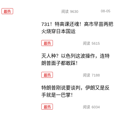
08-05
最热
阅读
9630
731！特高课还魂！高市早苗两把
火烧穿日本国运
最热
阅读
5615
灭人种？以色列这波操作，连特
朗普面子都敢踩！
最热
阅读
7188
特朗普刚说要谈判，伊朗又是反
手就是一巴掌！
最热
阅读
6034