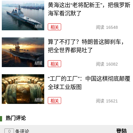
黄海这出“老将配新王”，把俄罗斯
海军看沉默了
相关
阅读
16548
算了不打了？特朗普这脚刹车，
把全世界都晃吐了
相关
阅读
16082
“工厂的工厂”：中国这棋彻底颠覆
全球工业版图
相关
阅读
15621
热门评论
登陆
0
条评论