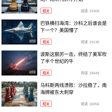
相关
阅读
19300
巴铁横扫海湾：沙科之后谁会是
下一个？美国懵了
相关
阅读
19130
波斯这狠厉一击，终结了美军吹
了半个世纪的牛
相关
阅读
18449
马科斯两线溃败：沙拉稳了，南
海牌被东大刺穿
相关
阅读
16856