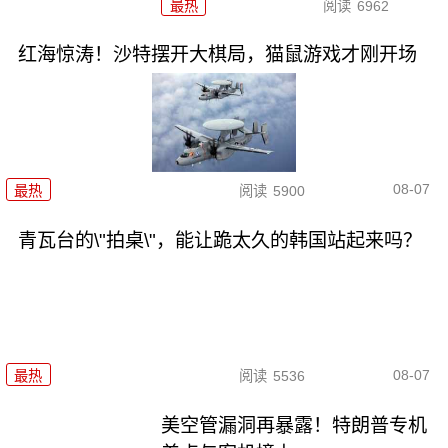
最热
阅读
6962
红海惊涛！沙特摆开大棋局，猫鼠游戏才刚开场
08-07
最热
阅读
5900
青瓦台的\"拍桌\"，能让跪太久的韩国站起来吗？
08-07
最热
阅读
5536
美空管漏洞再暴露！特朗普专机