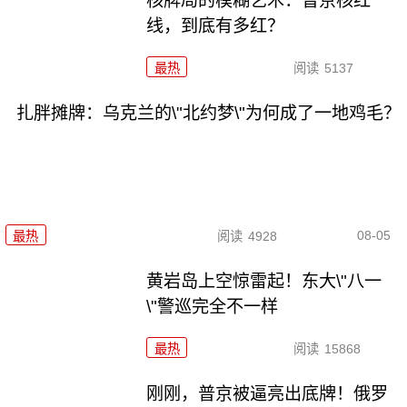
核牌局的模糊艺术：普京核红
线，到底有多红？
最热
阅读
5137
扎胖摊牌：乌克兰的\"北约梦\"为何成了一地鸡毛？
08-05
最热
阅读
4928
黄岩岛上空惊雷起！东大\"八一
\"警巡完全不一样
最热
阅读
15868
刚刚，普京被逼亮出底牌！俄罗