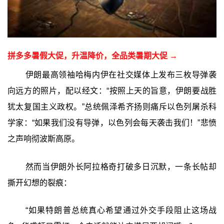
拼多多暑假大促，升温降价，全品类暑期大促 →
伊朗最高领袖哈梅内伊在社交媒体上发布三枚导弹袭
向远方的照片，配以经文：“按照上天的旨意，伊朗要战胜
犹太复国主义政权。”总统佩泽希齐扬则痛斥以色列屠杀科
学家：“如果我们没有导弹，以色列会每天袭击我们！”悲愤
之声响彻波斯高原。
然而当伊朗外长阿拉格奇打破多日沉默，一条长帖却
撕开幻想的裂痕：
“如果特朗普总统真心希望通过外交手段阻止这场战