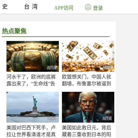
历史
台湾
APP访问
登录
热点聚焦
河水干了，欧洲的底裤
欧盟想关门，中国人就
露出来了，“生命线”告
翻墙，布鲁塞尔被逼到
急
墙角
美国对巴西下死手，卢
美国如此救日元，背后
拉让世界看清谁才是真
藏着三重收割日本的阳