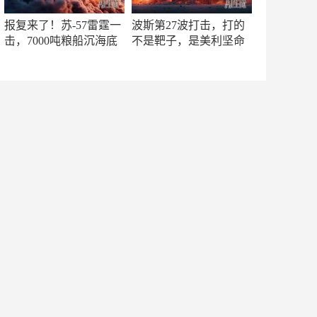
报复来了！苏-57雷霆一
波斯第27波打击，打的
击，7000吨粮船沉海底
不是靶子，是美利坚命
门