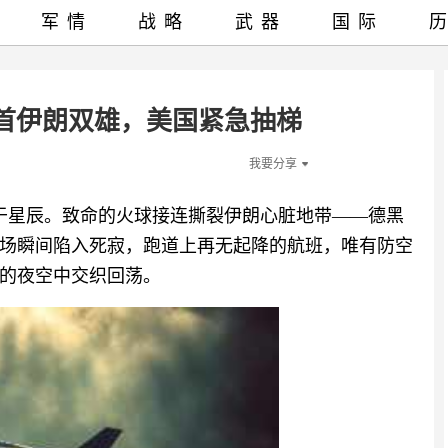
军情
战略
武器
国际
斩首伊朗双雄，美国紧急抽梯
我要分享
再属于星辰。致命的火球接连撕裂伊朗心脏地带——德黑
场瞬间陷入死寂，跑道上再无起降的航班，唯有防空
的夜空中交织回荡。