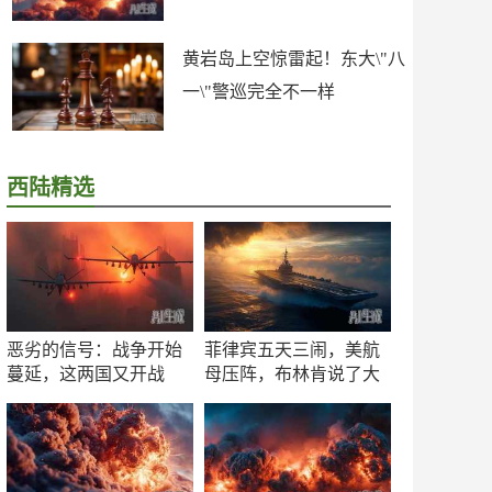
黄岩岛上空惊雷起！东大\"八
一\"警巡完全不一样
西陆精选
恶劣的信号：战争开始
菲律宾五天三闹，美航
蔓延，这两国又开战
母压阵，布林肯说了大
了！
实话