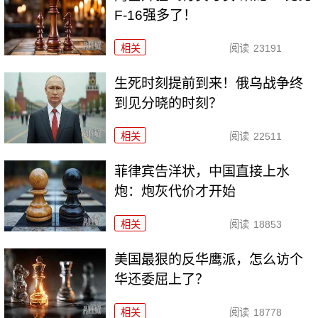
F-16强多了！
相关
阅读
23191
生死时刻提前到来！俄乌战争终
到见分晓的时刻？
相关
阅读
22511
菲律宾告洋状，中国直接上水
炮：炮灰代价才开始
相关
阅读
18853
美国最狠的反华鹰派，怎么访个
华还委屈上了？
相关
阅读
18778