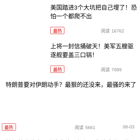
美国踏进3个大坑把自己埋了！恐
怕一个都爬不出
最热
阅读
16762
上将一封信捅破天！美军五艘驱
逐舰要盖三口锅！
最热
阅读
7089
特朗普要对伊朗动手？最狠的还没来，最骚的来了
08-03
最热
阅读
5661