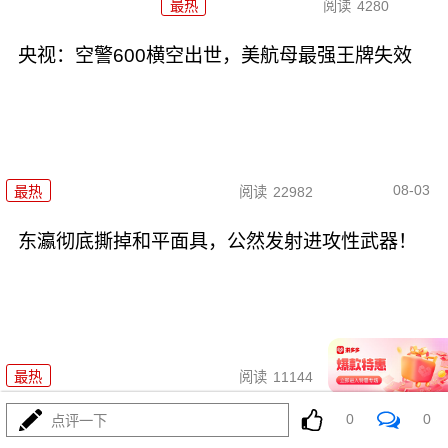
最热
阅读
4280
央视：空警600横空出世，美航母最强王牌失效
08-03
最热
阅读
22982
东瀛彻底撕掉和平面具，公然发射进攻性武器！
08-03
最热
阅读
11144
0
0
点评一下
美利坚资源收割局：特朗普为何对乌稀土\"摊牌\"