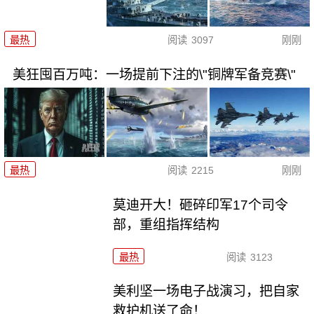
最热
阅读
3097
刚刚
美狂囤百万吨：一场提前下注的\"铜牌军备竞赛\"
最热
阅读
2215
刚刚
莫迪开大！砸碎印军17个司令
部，重组指挥结构
最热
阅读
3123
美利坚一场电子战演习，把自家
救护机送了命！