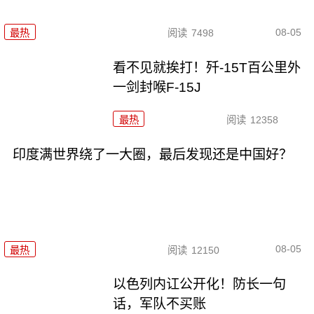
08-05
最热
阅读
7498
看不见就挨打！歼-15T百公里外
一剑封喉F-15J
最热
阅读
12358
印度满世界绕了一大圈，最后发现还是中国好？
08-05
最热
阅读
12150
以色列内讧公开化！防长一句
话，军队不买账