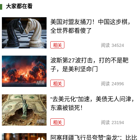
大家都在看
美国对盟友捅刀！中国这步棋，
全世界都看傻了
相关
阅读
34524
波斯第27波打击，打的不是靶
子，是美利坚命门
相关
阅读
24996
“去美元化”加速，美债无人问津，
东瀛被锁死！
相关
阅读
23194
阿塞拜疆飞行员夸赞“枭龙”：比比