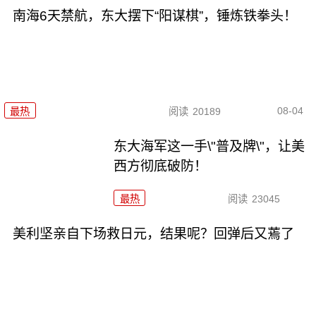
南海6天禁航，东大摆下“阳谋棋”，锤炼铁拳头！
08-04
最热
阅读
20189
东大海军这一手\"普及牌\"，让美
西方彻底破防！
最热
阅读
23045
美利坚亲自下场救日元，结果呢？回弹后又蔫了