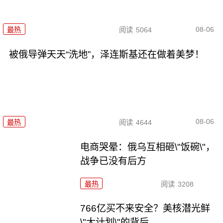
08-06
最热
阅读
5064
被俄导弹天天“洗地”，泽连斯基还在做着美梦！
08-06
最热
阅读
4644
电商哭晕：俄乌互相砸\"饭碗\"，
战争已没有后方
最热
阅读
3208
766亿买不来安全？美核潜光鲜
\"大计划\"的背后