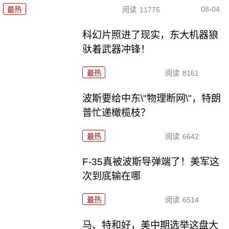
08-04
最热
阅读
11775
科幻片照进了现实，东大机器狼
驮着武器冲锋！
最热
阅读
8161
波斯要给中东\"物理断网\"，特朗
普忙递橄榄枝？
最热
阅读
6642
F-35真被波斯导弹端了！美军这
次到底输在哪
最热
阅读
6514
马、特和好，美中期选举这盘大