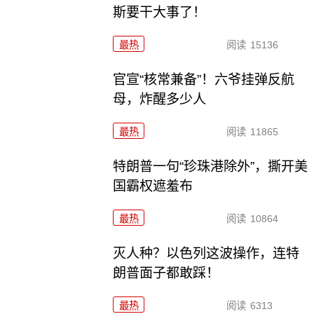
斯要干大事了！
最热
阅读
15136
官宣“核常兼备”！六爷挂弹反航
母，炸醒多少人
最热
阅读
11865
特朗普一句“珍珠港除外”，撕开美
国霸权遮羞布
最热
阅读
10864
灭人种？以色列这波操作，连特
朗普面子都敢踩！
最热
阅读
6313