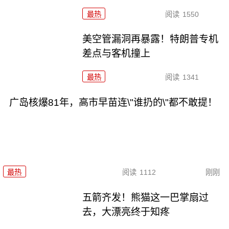
最热
阅读
1550
美空管漏洞再暴露！特朗普专机
差点与客机撞上
最热
阅读
1341
广岛核爆81年，高市早苗连\"谁扔的\"都不敢提！
最热
阅读
1112
刚刚
五箭齐发！熊猫这一巴掌扇过
去，大漂亮终于知疼