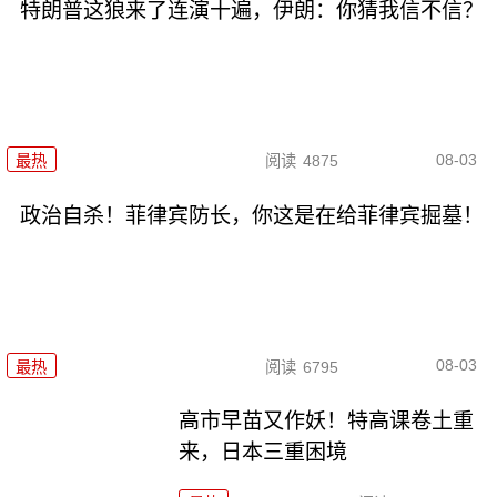
特朗普这狼来了连演十遍，伊朗：你猜我信不信？
08-03
最热
阅读
4875
政治自杀！菲律宾防长，你这是在给菲律宾掘墓！
08-03
最热
阅读
6795
高市早苗又作妖！特高课卷土重
来，日本三重困境