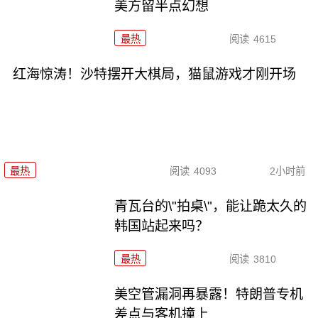
美方留半点幻想
最热
阅读
4615
红海惊涛！沙特摆开大棋局，猫鼠游戏才刚开场
最热
阅读
4093
2小时前
青瓦台的\"拍桌\"，能让跪太久的
韩国站起来吗？
最热
阅读
3810
美空管漏洞再暴露！特朗普专机
差点与客机撞上