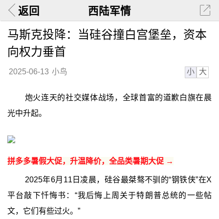
返回
西陆军情
马斯克投降：当硅谷撞白宫堡垒，资本
向权力垂首
小
大
2025-06-13
小鸟
炮火连天的社交媒体战场，全球首富的道歉白旗在晨
光中升起。
拼多多暑假大促，升温降价，全品类暑期大促 →
2025年6月11日凌晨，硅谷最桀骜不驯的“钢铁侠”在X
平台敲下忏悔书：“我后悔上周关于特朗普总统的一些帖
文，它们有些过火。”