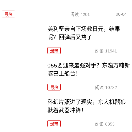
08-04
最热
阅读
4201
美利坚亲自下场救日元，结果
呢？回弹后又蔫了
最热
阅读
11941
055要迎来最强对手？东瀛万吨新
驱已上船台！
最热
阅读
10732
科幻片照进了现实，东大机器狼
驮着武器冲锋！
最热
阅读
8353