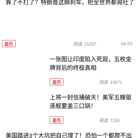
算了不打了？特朗普这脚刹车，把全世界都晃吐了
08-03
最热
阅读
15257
一张图让印度陷入死寂，五枚金
牌背后的终极真相
最热
阅读
10671
上将一封信捅破天！美军五艘驱
逐舰要盖三口锅！
最热
阅读
7255
美国踏进3个大坑把自己埋了！恐怕一个都爬不出