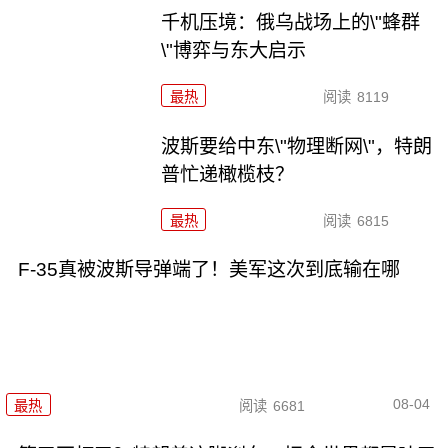
千机压境：俄乌战场上的\"蜂群
\"博弈与东大启示
最热
阅读
8119
波斯要给中东\"物理断网\"，特朗
普忙递橄榄枝？
最热
阅读
6815
F-35真被波斯导弹端了！美军这次到底输在哪
08-04
最热
阅读
6681