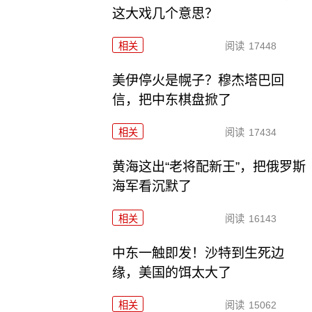
这大戏几个意思？
相关
阅读
17448
美伊停火是幌子？穆杰塔巴回
信，把中东棋盘掀了
相关
阅读
17434
黄海这出“老将配新王”，把俄罗斯
海军看沉默了
相关
阅读
16143
中东一触即发！沙特到生死边
缘，美国的饵太大了
相关
阅读
15062