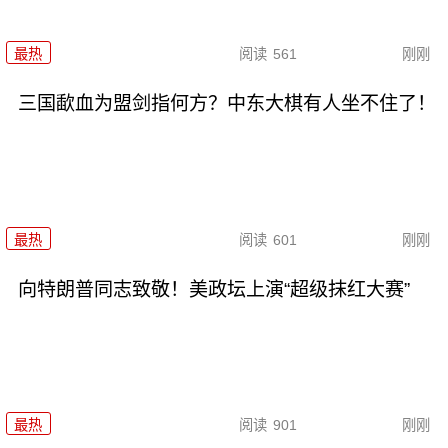
最热
阅读
561
刚刚
三国歃血为盟剑指何方？中东大棋有人坐不住了！
最热
阅读
601
刚刚
向特朗普同志致敬！美政坛上演“超级抹红大赛”
最热
阅读
901
刚刚