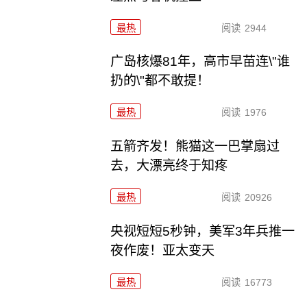
最热
阅读
2944
广岛核爆81年，高市早苗连\"谁
扔的\"都不敢提！
最热
阅读
1976
五箭齐发！熊猫这一巴掌扇过
去，大漂亮终于知疼
最热
阅读
20926
央视短短5秒钟，美军3年兵推一
夜作废！亚太变天
最热
阅读
16773