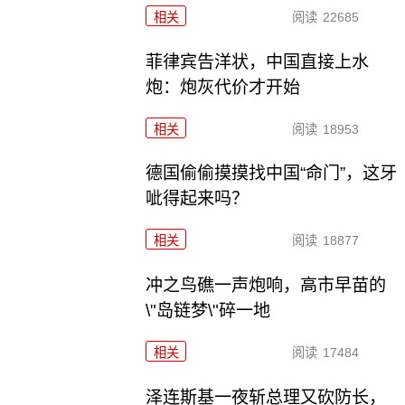
相关
阅读
22685
菲律宾告洋状，中国直接上水
炮：炮灰代价才开始
相关
阅读
18953
德国偷偷摸摸找中国“命门”，这牙
呲得起来吗？
相关
阅读
18877
冲之鸟礁一声炮响，高市早苗的
\"岛链梦\"碎一地
相关
阅读
17484
泽连斯基一夜斩总理又砍防长，