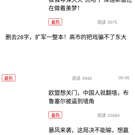
在做着美梦！
最热
阅读
5075
删去28字，扩军一整本！高市的把戏骗不了东大
08-06
最热
阅读
4940
欧盟想关门，中国人就翻墙，布
鲁塞尔被逼到墙角
最热
阅读
15684
暴风来袭，这局决不能输，想赢