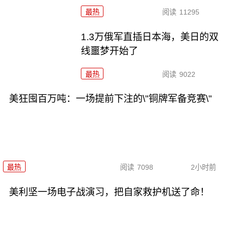
最热
阅读
11295
1.3万俄军直插日本海，美日的双
线噩梦开始了
最热
阅读
9022
美狂囤百万吨：一场提前下注的\"铜牌军备竞赛\"
最热
阅读
7098
2小时前
美利坚一场电子战演习，把自家救护机送了命！