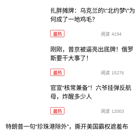
扎胖摊牌：乌克兰的\"北约梦\"为
何成了一地鸡毛？
最热
阅读
4194
刚刚，普京被逼亮出底牌！俄罗
斯要干大事了！
最热
阅读
15276
官宣“核常兼备”！六爷挂弹反航
母，炸醒多少人
最热
阅读
12003
特朗普一句“珍珠港除外”，撕开美国霸权遮羞布