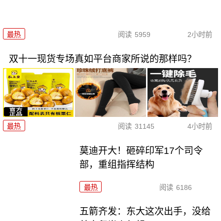
最热
阅读
5959
2小时前
双十一现货专场真如平台商家所说的那样吗？
最热
阅读
31145
4小时前
莫迪开大！砸碎印军17个司令
部，重组指挥结构
最热
阅读
6186
五箭齐发：东大这次出手，没给