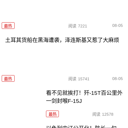
08-05
最热
阅读
7221
土耳其货船在黑海遭袭，泽连斯基又惹了大麻烦
08-05
最热
阅读
15741
看不见就挨打！歼-15T百公里外
一剑封喉F-15J
最热
阅读
12578