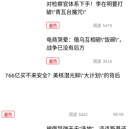
对检察官体系下手！李在明要打
破\"青瓦台魔咒\"
最热
阅读
5479
电商哭晕：俄乌互相砸\"饭碗\"，
战争已没有后方
最热
阅读
3516
766亿买不来安全？美核潜光鲜\"大计划\"的背后
08-06
最热
阅读
5842
被俄导弹天天“洗地”，泽连斯基还