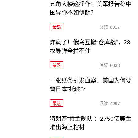
五角大楼这操作！美军报告称中
国导弹不如伊朗？
最热
阅读
8917
炸疯了！俄乌互掀“仓库战”，28
枚导弹全拦不住
最热
阅读
6033
一张纸条引发血案：美国为何要
替日本“托底”？
最热
阅读
4997
特朗普“黄金舰队”：2750亿美金
堆出海上棺材