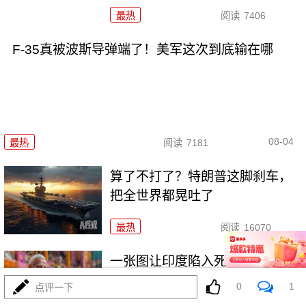
最热
阅读
7406
F-35真被波斯导弹端了！美军这次到底输在哪
08-04
最热
阅读
7181
算了不打了？特朗普这脚刹车，
把全世界都晃吐了
最热
阅读
16070
一张图让印度陷入死寂，五枚金
牌背后的终极真相
0
1
点评一下