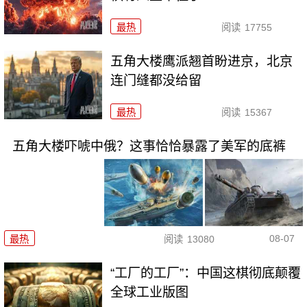
最热
阅读
17755
五角大楼鹰派翘首盼进京，北京
连门缝都没给留
最热
阅读
15367
五角大楼吓唬中俄？这事恰恰暴露了美军的底裤
08-07
最热
阅读
13080
“工厂的工厂”：中国这棋彻底颠覆
全球工业版图