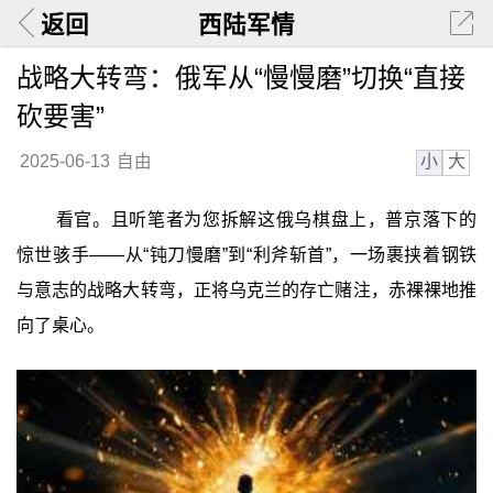
返回
西陆军情
战略大转弯：俄军从“慢慢磨”切换“直接
砍要害”
小
大
2025-06-13
自由
看官。且听笔者为您拆解这俄乌棋盘上，普京落下的
惊世骇手——从“钝刀慢磨”到“利斧斩首”，一场裹挟着钢铁
与意志的战略大转弯，正将乌克兰的存亡赌注，赤裸裸地推
向了桌心。