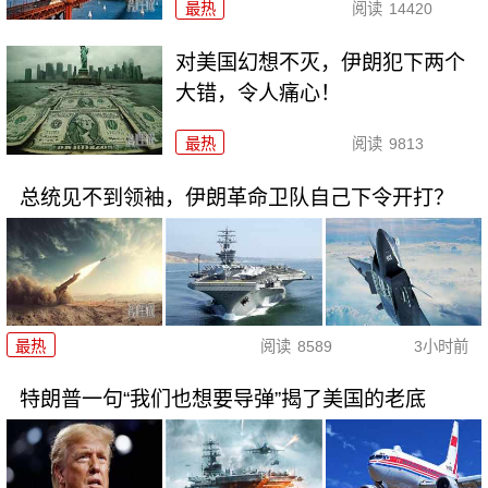
最热
阅读
14420
对美国幻想不灭，伊朗犯下两个
大错，令人痛心！
最热
阅读
9813
总统见不到领袖，伊朗革命卫队自己下令开打？
最热
阅读
8589
3小时前
特朗普一句“我们也想要导弹”揭了美国的老底