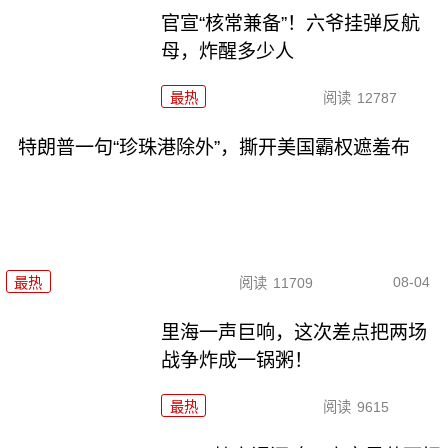
官宣“核常兼备”！六爷挂弹反航
母，炸醒多少人
最热
阅读
12787
特朗普一句“珍珠港除外”，撕开美国霸权遮羞布
08-04
最热
阅读
11709
里海一声巨响，这次差点把两场
战争炸成一锅粥！
最热
阅读
9615