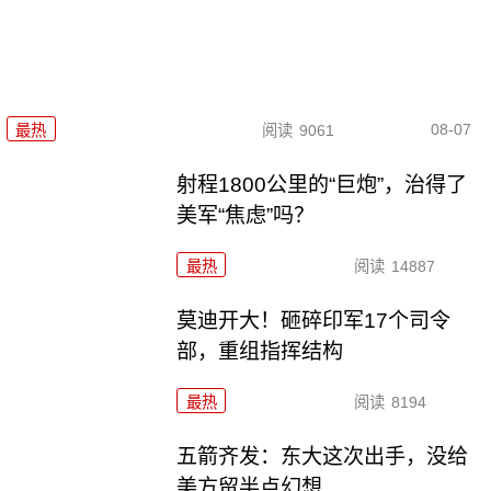
08-07
最热
阅读
9061
射程1800公里的“巨炮”，治得了
美军“焦虑”吗？
最热
阅读
14887
莫迪开大！砸碎印军17个司令
部，重组指挥结构
最热
阅读
8194
五箭齐发：东大这次出手，没给
美方留半点幻想