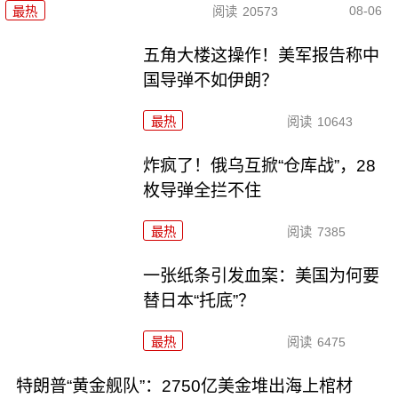
08-06
最热
阅读
20573
五角大楼这操作！美军报告称中
国导弹不如伊朗？
最热
阅读
10643
炸疯了！俄乌互掀“仓库战”，28
枚导弹全拦不住
最热
阅读
7385
一张纸条引发血案：美国为何要
替日本“托底”？
最热
阅读
6475
特朗普“黄金舰队”：2750亿美金堆出海上棺材