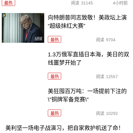
最热
阅读
31145
4小时前
向特朗普同志致敬！美政坛上演
“超级抹红大赛”
最热
阅读
9704
1.3万俄军直插日本海，美日的双
线噩梦开始了
最热
阅读
12557
美狂囤百万吨：一场提前下注的
\"铜牌军备竞赛\"
最热
阅读
10292
美利坚一场电子战演习，把自家救护机送了命！