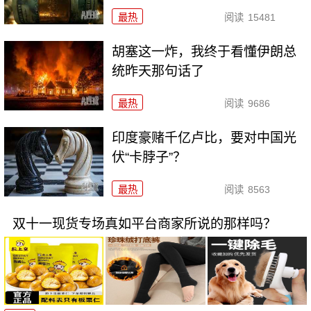
最热
阅读
15481
胡塞这一炸，我终于看懂伊朗总
统昨天那句话了
最热
阅读
9686
印度豪赌千亿卢比，要对中国光
伏“卡脖子”？
最热
阅读
8563
双十一现货专场真如平台商家所说的那样吗？