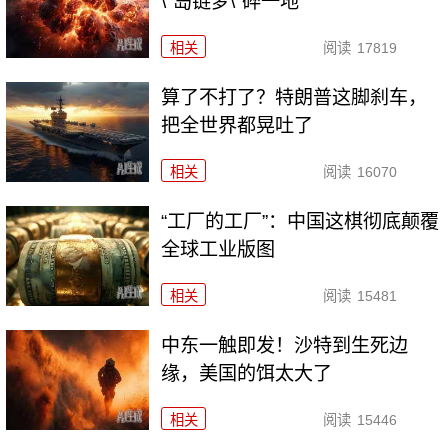
\"岛链梦\"碎一地
相关
阅读
17819
算了不打了？特朗普这脚刹车，
把全世界都晃吐了
相关
阅读
16070
“工厂的工厂”：中国这棋彻底颠覆
全球工业版图
相关
阅读
15481
中东一触即发！沙特到生死边
缘，美国的饵太大了
相关
阅读
15446