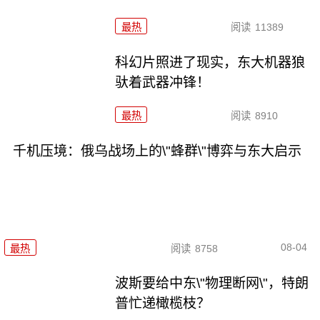
最热
阅读
11389
科幻片照进了现实，东大机器狼
驮着武器冲锋！
最热
阅读
8910
千机压境：俄乌战场上的\"蜂群\"博弈与东大启示
08-04
最热
阅读
8758
波斯要给中东\"物理断网\"，特朗
普忙递橄榄枝？