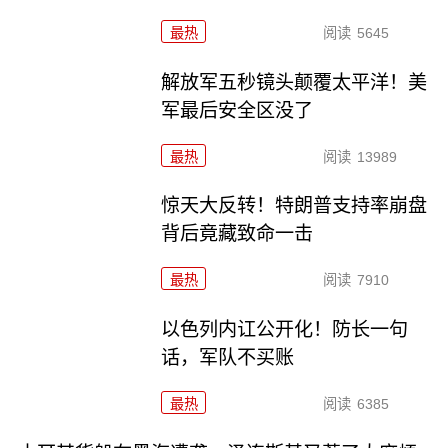
最热
阅读
5645
解放军五秒镜头颠覆太平洋！美
军最后安全区没了
最热
阅读
13989
惊天大反转！特朗普支持率崩盘
背后竟藏致命一击
最热
阅读
7910
以色列内讧公开化！防长一句
话，军队不买账
最热
阅读
6385