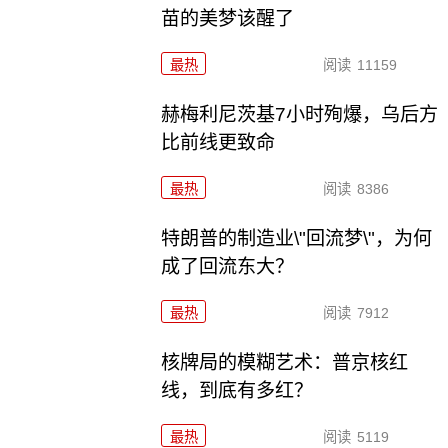
苗的美梦该醒了
最热
阅读
11159
赫梅利尼茨基7小时殉爆，乌后方
比前线更致命
最热
阅读
8386
特朗普的制造业\"回流梦\"，为何
成了回流东大？
最热
阅读
7912
核牌局的模糊艺术：普京核红
线，到底有多红？
最热
阅读
5119