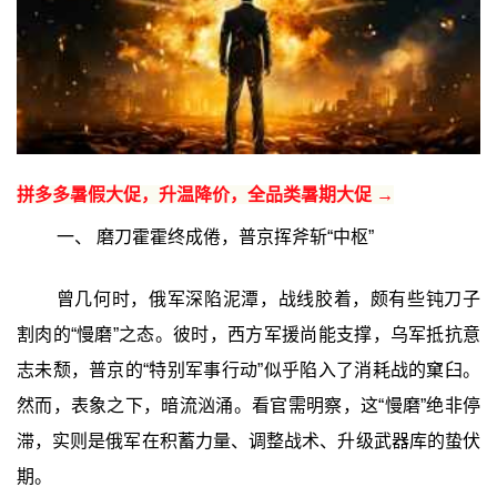
拼多多暑假大促，升温降价，全品类暑期大促 →
一、 磨刀霍霍终成倦，普京挥斧斩“中枢”
曾几何时，俄军深陷泥潭，战线胶着，颇有些钝刀子
割肉的“慢磨”之态。彼时，西方军援尚能支撑，乌军抵抗意
志未颓，普京的“特别军事行动”似乎陷入了消耗战的窠臼。
然而，表象之下，暗流汹涌。看官需明察，这“慢磨”绝非停
滞，实则是俄军在积蓄力量、调整战术、升级武器库的蛰伏
期。