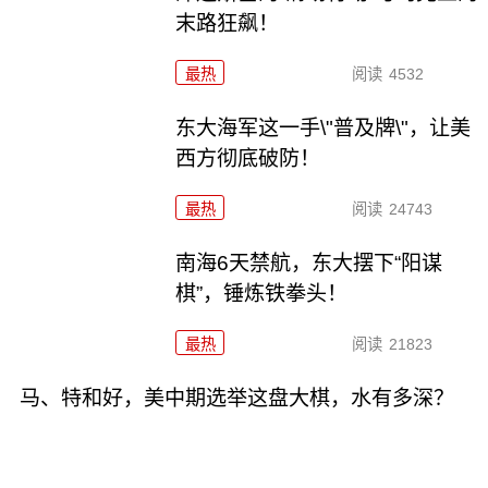
末路狂飙！
最热
阅读
4532
东大海军这一手\"普及牌\"，让美
西方彻底破防！
最热
阅读
24743
南海6天禁航，东大摆下“阳谋
棋”，锤炼铁拳头！
最热
阅读
21823
马、特和好，美中期选举这盘大棋，水有多深？