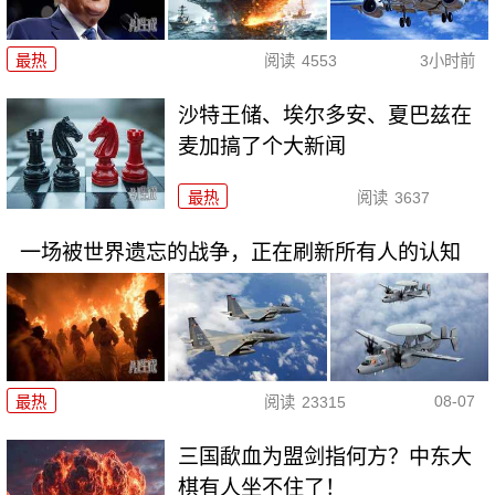
最热
阅读
4553
3小时前
沙特王储、埃尔多安、夏巴兹在
麦加搞了个大新闻
最热
阅读
3637
一场被世界遗忘的战争，正在刷新所有人的认知
08-07
最热
阅读
23315
三国歃血为盟剑指何方？中东大
棋有人坐不住了！