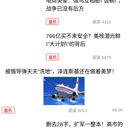
电商哭晕：俄乌互相砸\"饭碗\"，
战争已没有后方
最热
阅读
4318
766亿买不来安全？美核潜光鲜
\"大计划\"的背后
最热
阅读
6675
被俄导弹天天“洗地”，泽连斯基还在做着美梦！
08-06
最热
阅读
6012
删去28字，扩军一整本！高市的