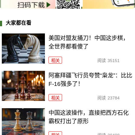
大家都在看
美国对盟友捅刀！中国这步棋，
全世界都看傻了
相关
阅读
35151
阿塞拜疆飞行员夸赞“枭龙”：比比
F-16强多了！
相关
阅读
23784
中国这波操作，直接把西方石化
霸权打出了原形