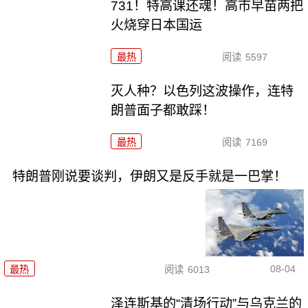
731！特高课还魂！高市早苗两把
火烧穿日本国运
最热
阅读
5597
灭人种？以色列这波操作，连特
朗普面子都敢踩！
最热
阅读
7169
特朗普刚说要谈判，伊朗又是反手就是一巴掌！
08-04
最热
阅读
6013
泽连斯基的“清场行动”与乌克兰的