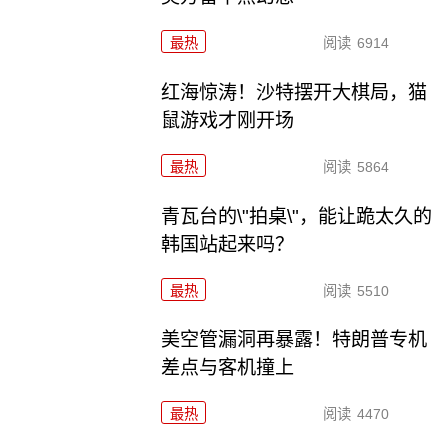
最热
阅读
6914
红海惊涛！沙特摆开大棋局，猫
鼠游戏才刚开场
最热
阅读
5864
青瓦台的\"拍桌\"，能让跪太久的
韩国站起来吗？
最热
阅读
5510
美空管漏洞再暴露！特朗普专机
差点与客机撞上
最热
阅读
4470