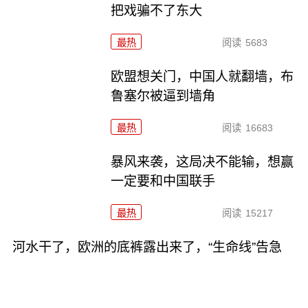
把戏骗不了东大
最热
阅读
5683
欧盟想关门，中国人就翻墙，布
鲁塞尔被逼到墙角
最热
阅读
16683
暴风来袭，这局决不能输，想赢
一定要和中国联手
最热
阅读
15217
河水干了，欧洲的底裤露出来了，“生命线”告急