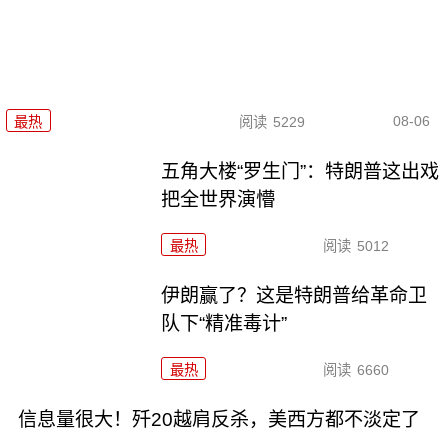
08-06
最热
阅读
5229
五角大楼“罗生门”：特朗普这出戏
把全世界演懵
最热
阅读
5012
伊朗赢了？这是特朗普给革命卫
队下“精准毒计”
最热
阅读
6660
信息量很大！歼20越肩反杀，美西方都不淡定了