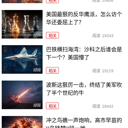
相关
阅读
20408
美国最狠的反华鹰派，怎么访个
华还委屈上了？
相关
阅读
19243
巴铁横扫海湾：沙科之后谁会是
下一个？美国懵了
相关
阅读
19119
波斯这狠厉一击，终结了美军吹
了半个世纪的牛
相关
阅读
18442
冲之鸟礁一声炮响，高市早苗的