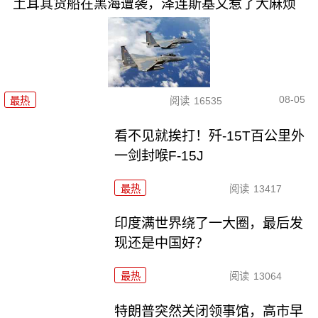
土耳其货船在黑海遭袭，泽连斯基又惹了大麻烦
08-05
最热
阅读
16535
看不见就挨打！歼-15T百公里外
一剑封喉F-15J
最热
阅读
13417
印度满世界绕了一大圈，最后发
现还是中国好？
最热
阅读
13064
特朗普突然关闭领事馆，高市早