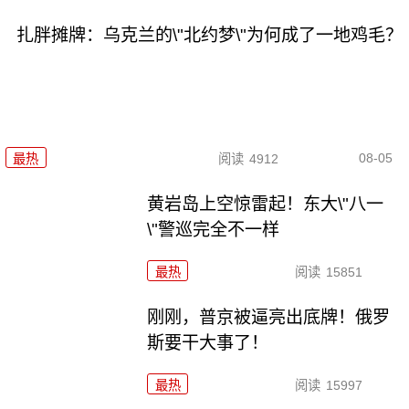
扎胖摊牌：乌克兰的\"北约梦\"为何成了一地鸡毛？
08-05
最热
阅读
4912
黄岩岛上空惊雷起！东大\"八一
\"警巡完全不一样
最热
阅读
15851
刚刚，普京被逼亮出底牌！俄罗
斯要干大事了！
最热
阅读
15997