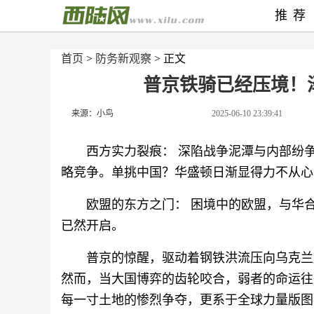
推荐
首页
>
防务新观察
> 正文
普京铁骑已经压境！
来源：小鸟
2025-06-10 23:39:41
西方实力裂痕： 深陷战争泥潭与内部纷
略竞争。单挑中国？华盛顿日渐显得力不从心
欧盟的东方之门： 困境中的欧盟，与华
已然开启。
普京的惊醒，驱动着钢铁洪流压向乌克兰
然而，当大国博弈的齿轮咬合，弱者的命运往
每一寸土地的惨烈争夺，更系于全球力量版图