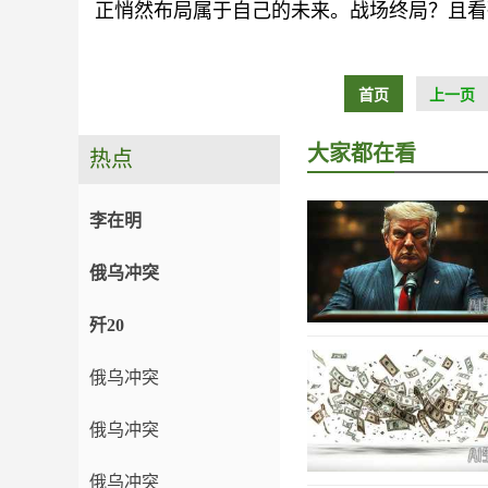
正悄然布局属于自己的未来。战场终局？且看
首页
上一页
大家都在看
热点
李在明
俄乌冲突
歼20
俄乌冲突
俄乌冲突
俄乌冲突