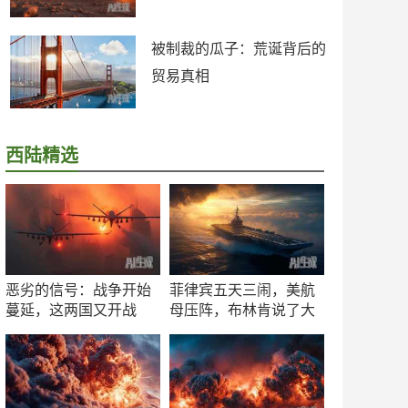
被制裁的瓜子：荒诞背后的
贸易真相
西陆精选
恶劣的信号：战争开始
菲律宾五天三闹，美航
蔓延，这两国又开战
母压阵，布林肯说了大
了！
实话