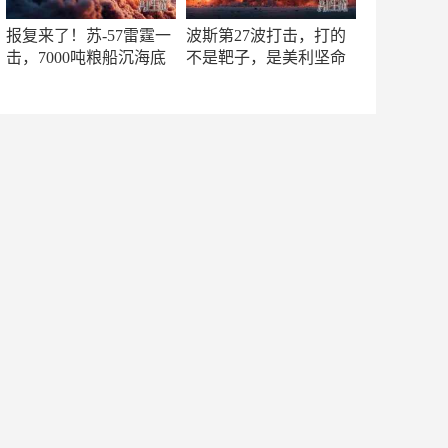
报复来了！苏-57雷霆一
波斯第27波打击，打的
击，7000吨粮船沉海底
不是靶子，是美利坚命
门