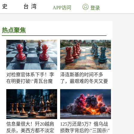
历史
台湾
APP访问
登录
热点聚焦
对检察官体系下手！李
泽连斯基的时间不多
在明要打破\"青瓦台魔
了，最艰难的冬天又要
咒\"
来了
信息量很大！歼20越肩
125万还是5万？俄乌战
反杀，美西方都不淡定
损数字背后的\"三国杀\"