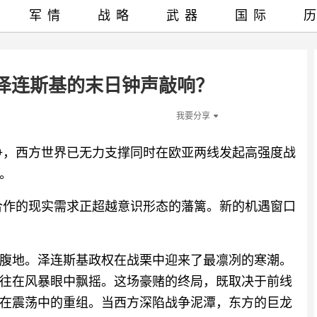
军情
战略
武器
国际
泽连斯基的末日钟声敲响？
我要分享
争，西方世界已无力支撑同时在欧亚两线发起高强度战
。
合作的现实需求正超越意识形态的藩篱。新的机遇窗口
腹地。泽连斯基政权在战栗中迎来了最凛冽的寒潮。
往在风暴眼中飘摇。这场豪赌的终局，既取决于前线
在震荡中的重组。当西方深陷战争泥潭，东方的巨龙