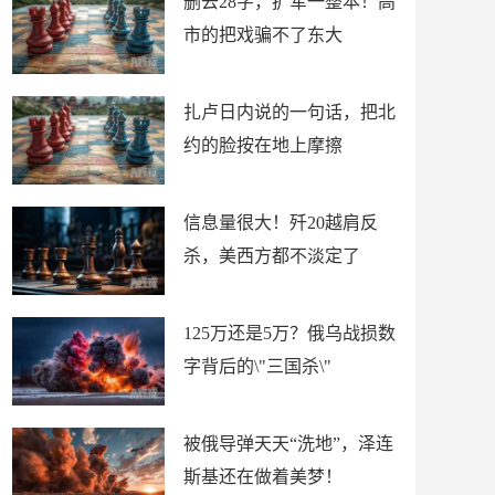
删去28字，扩军一整本！高
市的把戏骗不了东大
扎卢日内说的一句话，把北
约的脸按在地上摩擦
信息量很大！歼20越肩反
杀，美西方都不淡定了
125万还是5万？俄乌战损数
字背后的\"三国杀\"
被俄导弹天天“洗地”，泽连
斯基还在做着美梦！