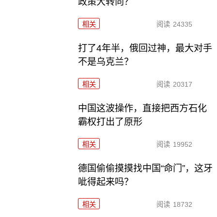
政策大转向？
相关
阅读
24335
打了4年半，俄回过神，最大对手
不是乌克兰？
相关
阅读
20317
中国这波操作，直接把西方石化
霸权打出了原形
相关
阅读
19952
德国偷偷摸摸找中国“命门”，这牙
呲得起来吗？
相关
阅读
18732