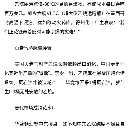
乙烷属沸点仅-88℃的易燃易爆物，存储成本每日吞噬
百万美元。如今六艘VLEC（超大型乙烷运输船）在墨西哥
湾高温下漂泊，犹如移动火药库。得州化工厂主哀叹："我
们正花钱养着随时可能引爆的灾难！"
页岩气命脉遭腰斩
美国页岩气副产乙烷长期依赖出口消化，中国更是消
化其近半产量的"胃囊"。禁令一出，乙烷库存暴增压垮仓储
系统，页岩油井被迫减产——毕竟每开采1桶页岩油，就伴
生0.3桶无处安放的乙烷。
替代市场成镜花水月
华盛顿幻想中东接盘，殊不知中东乙烷纯度不足且自