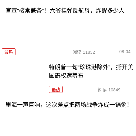
官宣“核常兼备”！六爷挂弹反航母，炸醒多少人
08-04
最热
阅读
11832
特朗普一句“珍珠港除外”，撕开美
国霸权遮羞布
最热
阅读
10849
里海一声巨响，这次差点把两场战争炸成一锅粥！