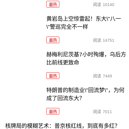
最热
阅读
10140
黄岩岛上空惊雷起！东大\"八一
\"警巡完全不一样
最热
阅读
14751
赫梅利尼茨基7小时殉爆，乌后方
比前线更致命
最热
阅读
7449
特朗普的制造业\"回流梦\"，为何
成了回流东大？
最热
阅读
7011
核牌局的模糊艺术：普京核红线，到底有多红？