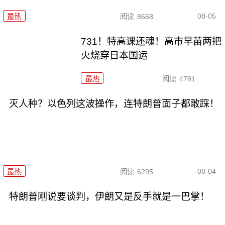
08-05
最热
阅读
8668
731！特高课还魂！高市早苗两把
火烧穿日本国运
最热
阅读
4781
灭人种？以色列这波操作，连特朗普面子都敢踩！
08-04
最热
阅读
6295
特朗普刚说要谈判，伊朗又是反手就是一巴掌！