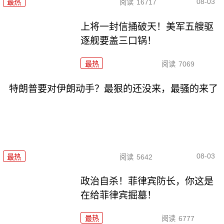
08-03
最热
阅读
16717
上将一封信捅破天！美军五艘驱
逐舰要盖三口锅！
最热
阅读
7069
特朗普要对伊朗动手？最狠的还没来，最骚的来了
08-03
最热
阅读
5642
政治自杀！菲律宾防长，你这是
在给菲律宾掘墓！
最热
阅读
6777