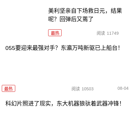
美利坚亲自下场救日元，结果
呢？回弹后又蔫了
最热
阅读
11749
055要迎来最强对手？东瀛万吨新驱已上船台！
08-04
最热
阅读
10503
科幻片照进了现实，东大机器狼驮着武器冲锋！