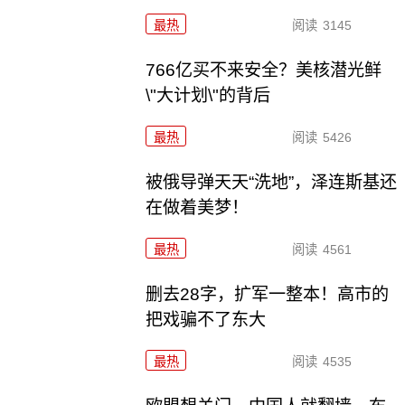
最热
阅读
3145
766亿买不来安全？美核潜光鲜
\"大计划\"的背后
最热
阅读
5426
被俄导弹天天“洗地”，泽连斯基还
在做着美梦！
最热
阅读
4561
删去28字，扩军一整本！高市的
把戏骗不了东大
最热
阅读
4535