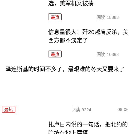
选，美军机又被揍
最热
阅读
15883
信息量很大！歼20越肩反杀，美
西方都不淡定了
最热
阅读
10363
泽连斯基的时间不多了，最艰难的冬天又要来了
08-06
最热
阅读
9224
扎卢日内说的一句话，把北约的
脸按在地上摩擦