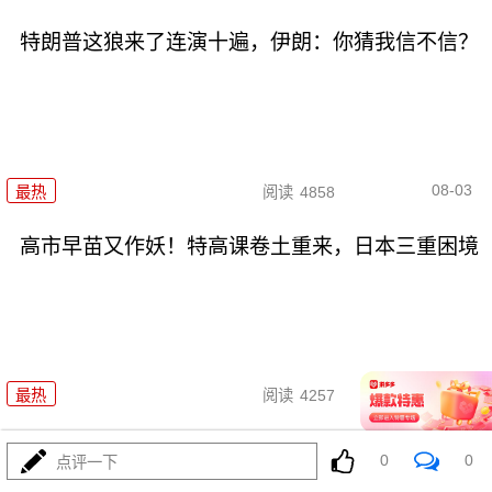
特朗普这狼来了连演十遍，伊朗：你猜我信不信？
08-03
最热
阅读
4858
高市早苗又作妖！特高课卷土重来，日本三重困境
08-03
最热
阅读
4257
央视：空警600横空出世，美航母最强王牌失效
0
0
点评一下