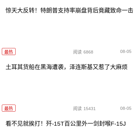
惊天大反转！特朗普支持率崩盘背后竟藏致命一击
08-05
最热
阅读
6868
土耳其货船在黑海遭袭，泽连斯基又惹了大麻烦
08-05
最热
阅读
15431
看不见就挨打！歼-15T百公里外一剑封喉F-15J