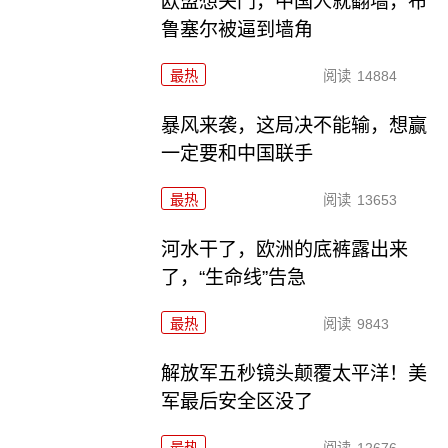
欧盟想关门，中国人就翻墙，布
鲁塞尔被逼到墙角
最热
阅读
14884
暴风来袭，这局决不能输，想赢
一定要和中国联手
最热
阅读
13653
河水干了，欧洲的底裤露出来
了，“生命线”告急
最热
阅读
9843
解放军五秒镜头颠覆太平洋！美
军最后安全区没了
最热
阅读
12676