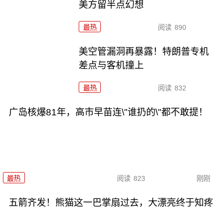
美方留半点幻想
最热
阅读
890
美空管漏洞再暴露！特朗普专机
差点与客机撞上
最热
阅读
832
广岛核爆81年，高市早苗连\"谁扔的\"都不敢提！
最热
阅读
823
刚刚
五箭齐发！熊猫这一巴掌扇过去，大漂亮终于知疼