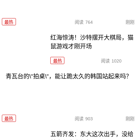
最热
阅读
764
刚刚
红海惊涛！沙特摆开大棋局，猫
鼠游戏才刚开场
最热
阅读
1020
青瓦台的\"拍桌\"，能让跪太久的韩国站起来吗？
最热
阅读
903
刚刚
五箭齐发：东大这次出手，没给