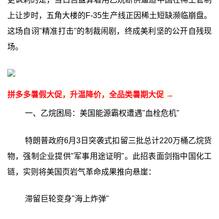
上让步时，五角大楼的F-35生产线正因稀土短缺濒临崩盘。
这场自诩"精准打击"的制裁闹剧，终成美利坚的公开自残现
场。
拼多多暑假大促，升温降价，全品类暑期大促 →
一、乙烷困局：美国能源霸权遭遇"血栓危机"
特朗普政府6月3日突袭式扣留三批总计220万桶乙烷货
物，强制企业提供"军事用途证明"。此招表面剑指中国化工
链，实则将美国页岩气革命成果推向悬崖：
滞留巨轮变身"海上炸弹"