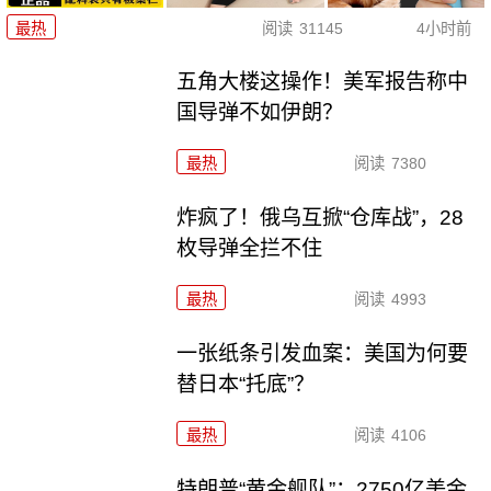
最热
阅读
31145
4小时前
五角大楼这操作！美军报告称中
国导弹不如伊朗？
最热
阅读
7380
炸疯了！俄乌互掀“仓库战”，28
枚导弹全拦不住
最热
阅读
4993
一张纸条引发血案：美国为何要
替日本“托底”？
最热
阅读
4106
特朗普“黄金舰队”：2750亿美金