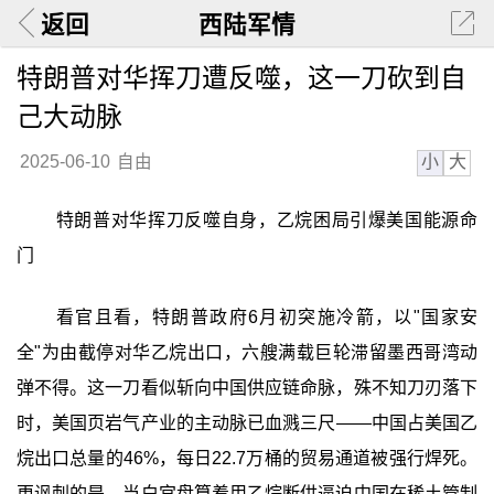
返回
西陆军情
特朗普对华挥刀遭反噬，这一刀砍到自
己大动脉
小
大
2025-06-10
自由
特朗普对华挥刀反噬自身，乙烷困局引爆美国能源命
门
看官且看，特朗普政府6月初突施冷箭，以"国家安
全"为由截停对华乙烷出口，六艘满载巨轮滞留墨西哥湾动
弹不得。这一刀看似斩向中国供应链命脉，殊不知刀刃落下
时，美国页岩气产业的主动脉已血溅三尺——中国占美国乙
烷出口总量的46%，每日22.7万桶的贸易通道被强行焊死。
更讽刺的是，当白宫盘算着用乙烷断供逼迫中国在稀土管制