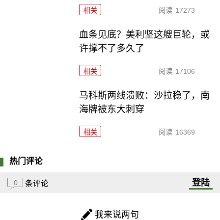
相关
阅读
17273
血条见底？美利坚这艘巨轮，或
许撑不了多久了
相关
阅读
17106
马科斯两线溃败：沙拉稳了，南
海牌被东大刺穿
相关
阅读
16369
热门评论
登陆
0
条评论
我来说两句