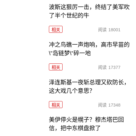
波斯这狠厉一击，终结了美军吹
了半个世纪的牛
相关
阅读
18001
冲之鸟礁一声炮响，高市早苗的
\"岛链梦\"碎一地
相关
阅读
17377
泽连斯基一夜斩总理又砍防长，
这大戏几个意思？
相关
阅读
17348
美伊停火是幌子？穆杰塔巴回
信，把中东棋盘掀了