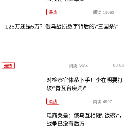
最热
阅读
11063
125万还是5万？俄乌战损数字背后的\"三国杀\"
08-06
最热
阅读
6984
对检察官体系下手！李在明要打
破\"青瓦台魔咒\"
最热
阅读
4997
电商哭晕：俄乌互相砸\"饭碗\"，
战争已没有后方