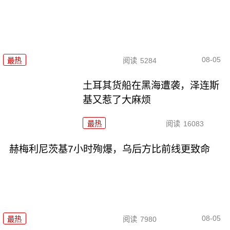
08-05
最热
阅读
5284
土耳其货船在黑海遭袭，泽连斯
基又惹了大麻烦
最热
阅读
16083
赫梅利尼茨基7小时殉爆，乌后方比前线更致命
08-05
最热
阅读
7980