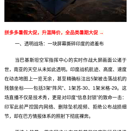
拼多多暑假大促，升温降价，全品类暑期大促 →
一、透明战场：一块屏幕撕碎印度的遮羞布
当巴基斯坦空军指挥中心的实时作战大屏画面公诸于
世，南亚的天空从未如此透明。印度战机航迹、高度、速度
在动态地图上一览无余，甚至精确标注出5架被击落战机的
残骸坐标——包括3架“阵风”、1架苏-30、1架米格-29。这
场直播不仅是技术秀，更是对印度“信息封锁”的致命一击：
印军此前严控国内网络、删除坠机视频、拒绝公布战损细
节，却在巴方情报体系的照射下彻底裸奔。