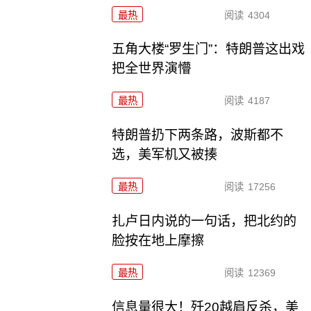
最热
阅读
4304
五角大楼“罗生门”：特朗普这出戏
把全世界演懵
最热
阅读
4187
特朗普扔下两条路，波斯都不
选，美军机又被揍
最热
阅读
17256
扎卢日内说的一句话，把北约的
脸按在地上摩擦
最热
阅读
12369
信息量很大！歼20越肩反杀，美