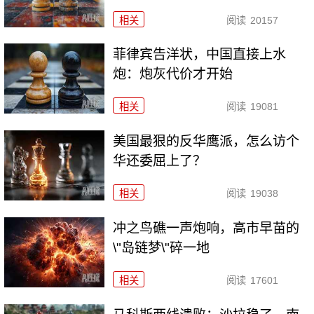
相关
阅读
20157
菲律宾告洋状，中国直接上水
炮：炮灰代价才开始
相关
阅读
19081
美国最狠的反华鹰派，怎么访个
华还委屈上了？
相关
阅读
19038
冲之鸟礁一声炮响，高市早苗的
\"岛链梦\"碎一地
相关
阅读
17601