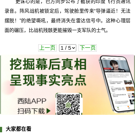
更诛心的是，巴方同步公布了截获的印度飞行员通讯
录音。阵风战机被锁定后，驾驶舱里传来“导弹逼近！无法
摆脱！”的绝望嘶吼，最终消失在雷达信号中。这种心理层
面的碾压，比战机残骸更能摧毁一支军队的士气。
上一页
下一页
大家都在看