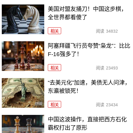
美国对盟友捅刀！中国这步棋，
全世界都看傻了
相关
阅读
34832
阿塞拜疆飞行员夸赞“枭龙”：比比
F-16强多了！
相关
阅读
23493
“去美元化”加速，美债无人问津，
东瀛被锁死！
相关
阅读
23434
中国这波操作，直接把西方石化
霸权打出了原形