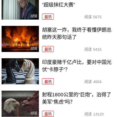
“超级抹红大赛”
最热
阅读
5675
胡塞这一炸，我终于看懂伊朗总
统昨天那句话了
最热
阅读
5415
印度豪赌千亿卢比，要对中国光
伏“卡脖子”？
最热
阅读
4604
射程1800公里的“巨炮”，治得了
美军“焦虑”吗？
最热
阅读
13120