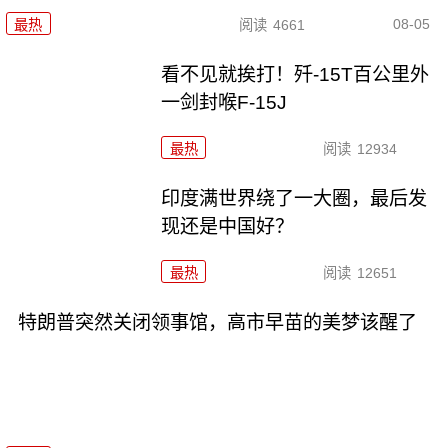
08-05
最热
阅读
4661
看不见就挨打！歼-15T百公里外
一剑封喉F-15J
最热
阅读
12934
印度满世界绕了一大圈，最后发
现还是中国好？
最热
阅读
12651
特朗普突然关闭领事馆，高市早苗的美梦该醒了