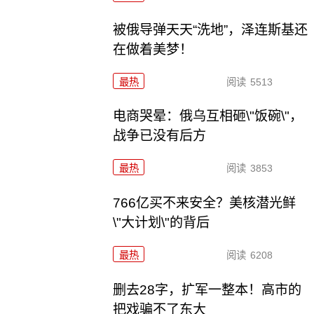
被俄导弹天天“洗地”，泽连斯基还
在做着美梦！
最热
阅读
5513
电商哭晕：俄乌互相砸\"饭碗\"，
战争已没有后方
最热
阅读
3853
766亿买不来安全？美核潜光鲜
\"大计划\"的背后
最热
阅读
6208
删去28字，扩军一整本！高市的
把戏骗不了东大