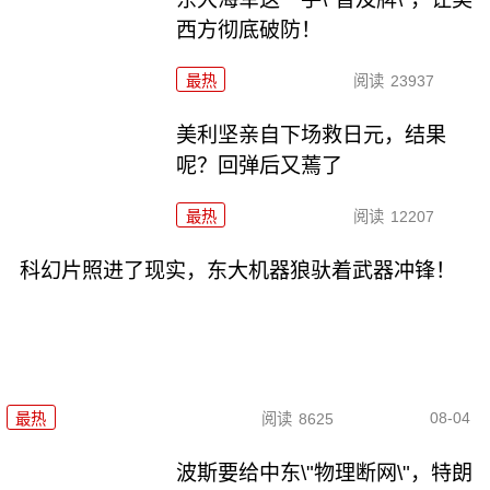
西方彻底破防！
最热
阅读
23937
美利坚亲自下场救日元，结果
呢？回弹后又蔫了
最热
阅读
12207
科幻片照进了现实，东大机器狼驮着武器冲锋！
08-04
最热
阅读
8625
波斯要给中东\"物理断网\"，特朗