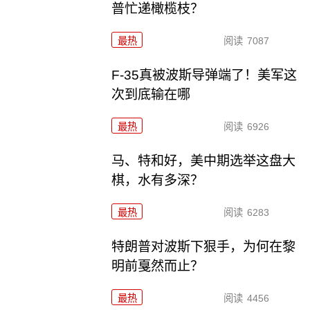
普忙递橄榄枝？
最热
阅读
7087
F-35真被波斯导弹端了！美军这
次到底输在哪
最热
阅读
6926
马、特和好，美中期选举这盘大
棋，水有多深？
最热
阅读
6283
特朗普对波斯下狠手，为何在黎
明前戛然而止？
最热
阅读
4456