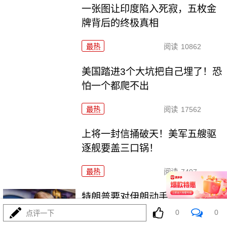
一张图让印度陷入死寂，五枚金
牌背后的终极真相
最热
阅读
10862
美国踏进3个大坑把自己埋了！恐
怕一个都爬不出
最热
阅读
17562
上将一封信捅破天！美军五艘驱
逐舰要盖三口锅！
最热
阅读
7497
特朗普要对伊朗动手？最狠的还
没来，最骚的来了
0
0
点评一下