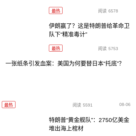
最热
阅读
6578
伊朗赢了？这是特朗普给革命卫
队下“精准毒计”
最热
阅读
5753
一张纸条引发血案：美国为何要替日本“托底”？
08-06
最热
阅读
5591
特朗普“黄金舰队”：2750亿美金
堆出海上棺材