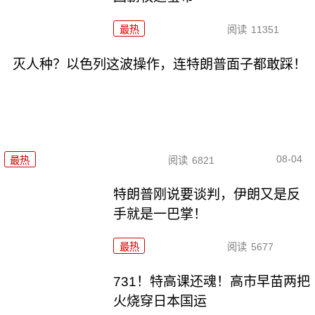
最热
阅读
11351
灭人种？以色列这波操作，连特朗普面子都敢踩！
08-04
最热
阅读
6821
特朗普刚说要谈判，伊朗又是反
手就是一巴掌！
最热
阅读
5677
731！特高课还魂！高市早苗两把
火烧穿日本国运