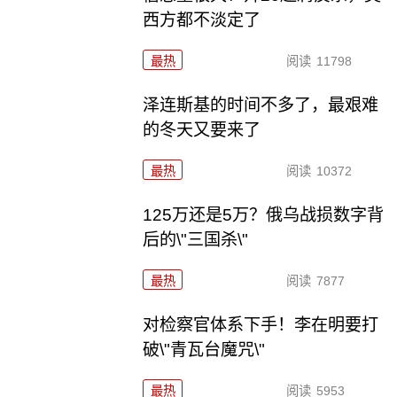
西方都不淡定了
最热
阅读
11798
泽连斯基的时间不多了，最艰难
的冬天又要来了
最热
阅读
10372
125万还是5万？俄乌战损数字背
后的\"三国杀\"
最热
阅读
7877
对检察官体系下手！李在明要打
破\"青瓦台魔咒\"
最热
阅读
5953