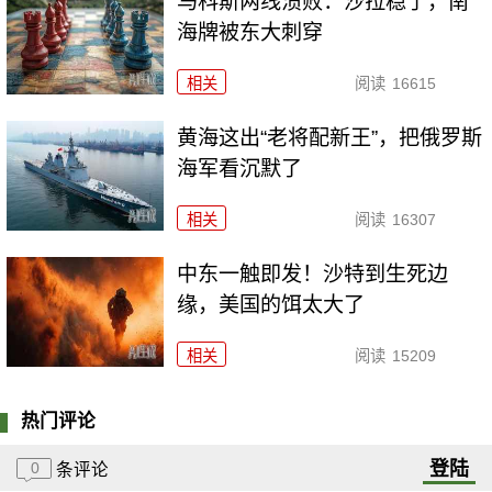
马科斯两线溃败：沙拉稳了，南
海牌被东大刺穿
相关
阅读
16615
黄海这出“老将配新王”，把俄罗斯
海军看沉默了
相关
阅读
16307
中东一触即发！沙特到生死边
缘，美国的饵太大了
相关
阅读
15209
热门评论
登陆
0
条评论