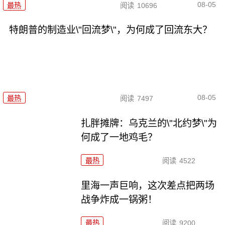
08-05
最热
阅读
10696
特朗普的制造业\"回流梦\"，为何成了回流东大？
08-05
最热
阅读
7497
扎胖摊牌：乌克兰的\"北约梦\"为
何成了一地鸡毛？
最热
阅读
4522
里海一声巨响，这次差点把两场
战争炸成一锅粥！
最热
阅读
9200