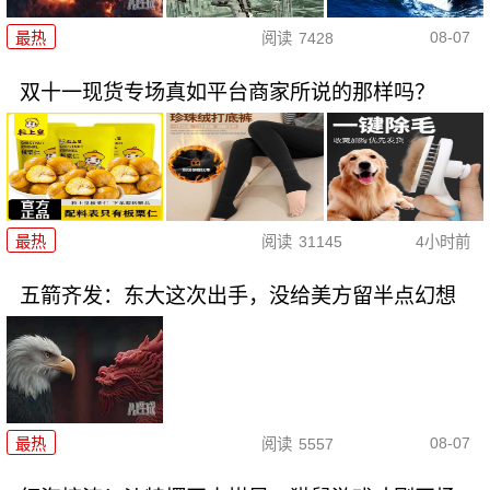
08-07
最热
阅读
7428
双十一现货专场真如平台商家所说的那样吗？
最热
阅读
31145
4小时前
五箭齐发：东大这次出手，没给美方留半点幻想
08-07
最热
阅读
5557