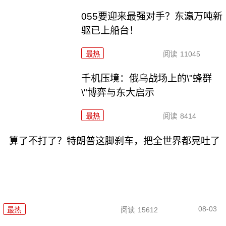
055要迎来最强对手？东瀛万吨新
驱已上船台！
最热
阅读
11045
千机压境：俄乌战场上的\"蜂群
\"博弈与东大启示
最热
阅读
8414
算了不打了？特朗普这脚刹车，把全世界都晃吐了
08-03
最热
阅读
15612