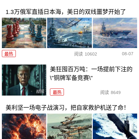
1.3万俄军直插日本海，美日的双线噩梦开始了
08-07
最热
阅读
10602
美狂囤百万吨：一场提前下注的
\"铜牌军备竞赛\"
最热
阅读
8649
美利坚一场电子战演习，把自家救护机送了命！