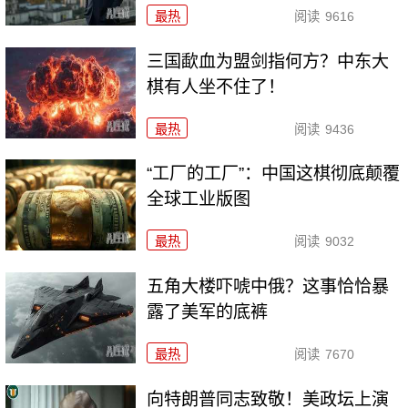
最热
阅读
9616
三国歃血为盟剑指何方？中东大
棋有人坐不住了！
最热
阅读
9436
“工厂的工厂”：中国这棋彻底颠覆
全球工业版图
最热
阅读
9032
五角大楼吓唬中俄？这事恰恰暴
露了美军的底裤
最热
阅读
7670
向特朗普同志致敬！美政坛上演