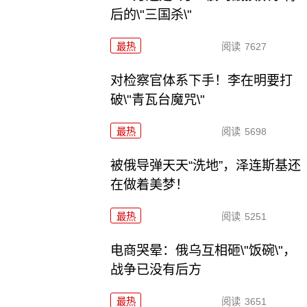
后的\"三国杀\"
最热
阅读
7627
对检察官体系下手！李在明要打
破\"青瓦台魔咒\"
最热
阅读
5698
被俄导弹天天“洗地”，泽连斯基还
在做着美梦！
最热
阅读
5251
电商哭晕：俄乌互相砸\"饭碗\"，
战争已没有后方
最热
阅读
3651