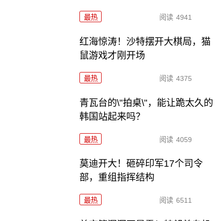
最热
阅读
4941
红海惊涛！沙特摆开大棋局，猫
鼠游戏才刚开场
最热
阅读
4375
青瓦台的\"拍桌\"，能让跪太久的
韩国站起来吗？
最热
阅读
4059
莫迪开大！砸碎印军17个司令
部，重组指挥结构
最热
阅读
6511