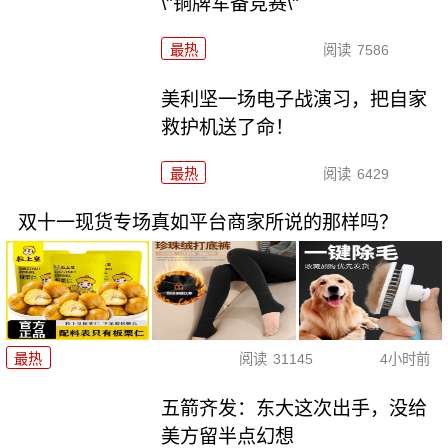
\"铜牌军备竞赛\"
最热
阅读
7586
美利坚一场电子战演习，把自家
救护机送了命！
最热
阅读
6429
双十一现货专场真如平台商家所说的那样吗？
最热
阅读
31145
4小时前
五箭齐发：东大这次出手，没给
美方留半点幻想