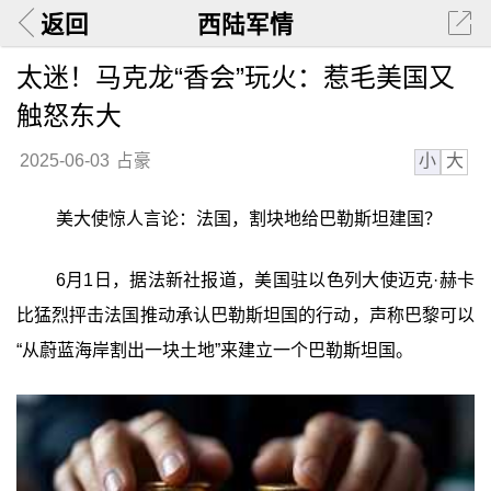
返回
西陆军情
太迷！马克龙“香会”玩火：惹毛美国又
触怒东大
小
大
2025-06-03
占豪
美大使惊人言论：法国，割块地给巴勒斯坦建国？
6月1日，据法新社报道，美国驻以色列大使迈克·赫卡
比猛烈抨击法国推动承认巴勒斯坦国的行动，声称巴黎可以
“从蔚蓝海岸割出一块土地”来建立一个巴勒斯坦国。