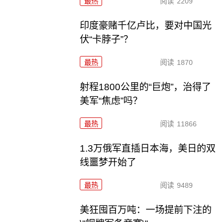
最热
阅读
2209
印度豪赌千亿卢比，要对中国光
伏“卡脖子”？
最热
阅读
1870
射程1800公里的“巨炮”，治得了
美军“焦虑”吗？
最热
阅读
11866
1.3万俄军直插日本海，美日的双
线噩梦开始了
最热
阅读
9489
美狂囤百万吨：一场提前下注的