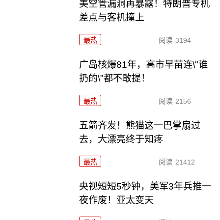
美空管漏洞再暴露！特朗普专机
差点与客机撞上
最热
阅读
3194
广岛核爆81年，高市早苗连\"谁
扔的\"都不敢提！
最热
阅读
2156
五箭齐发！熊猫这一巴掌扇过
去，大漂亮终于知疼
最热
阅读
21412
央视短短5秒钟，美军3年兵推一
夜作废！亚太变天