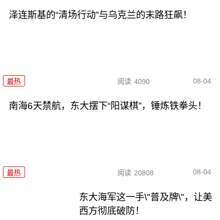
泽连斯基的“清场行动”与乌克兰的末路狂飙！
08-04
最热
阅读
4090
南海6天禁航，东大摆下“阳谋棋”，锤炼铁拳头！
08-04
最热
阅读
20808
东大海军这一手\"普及牌\"，让美
西方彻底破防！