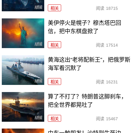
相关
阅读
18715
美伊停火是幌子？穆杰塔巴回
信，把中东棋盘掀了
相关
阅读
17514
黄海这出“老将配新王”，把俄罗斯
海军看沉默了
相关
阅读
16231
算了不打了？特朗普这脚刹车，
把全世界都晃吐了
相关
阅读
15467