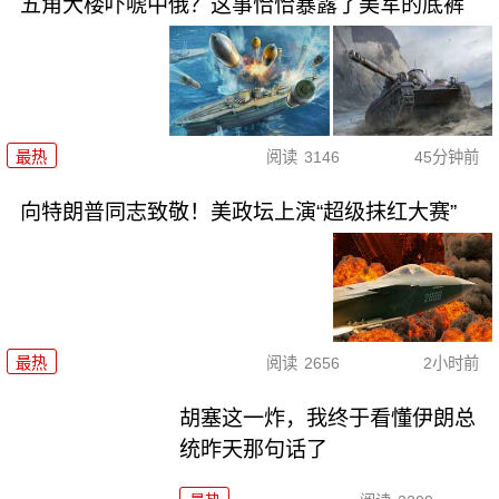
五角大楼吓唬中俄？这事恰恰暴露了美军的底裤
最热
阅读
3146
45分钟前
向特朗普同志致敬！美政坛上演“超级抹红大赛”
最热
阅读
2656
2小时前
胡塞这一炸，我终于看懂伊朗总
统昨天那句话了