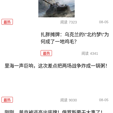
08-05
最热
阅读
7323
扎胖摊牌：乌克兰的\"北约梦\"为
何成了一地鸡毛？
最热
阅读
4341
里海一声巨响，这次差点把两场战争炸成一锅粥！
08-05
最热
阅读
9030
刚刚，普京被逼亮出底牌！俄罗斯要干大事了！