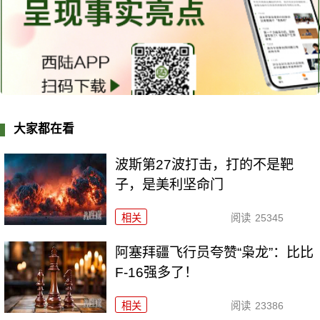
大家都在看
波斯第27波打击，打的不是靶
子，是美利坚命门
相关
阅读
25345
阿塞拜疆飞行员夸赞“枭龙”：比比
F-16强多了！
相关
阅读
23386