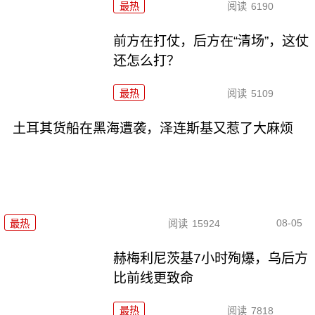
最热
阅读
6190
前方在打仗，后方在“清场”，这仗
还怎么打？
最热
阅读
5109
土耳其货船在黑海遭袭，泽连斯基又惹了大麻烦
08-05
最热
阅读
15924
赫梅利尼茨基7小时殉爆，乌后方
比前线更致命
最热
阅读
7818