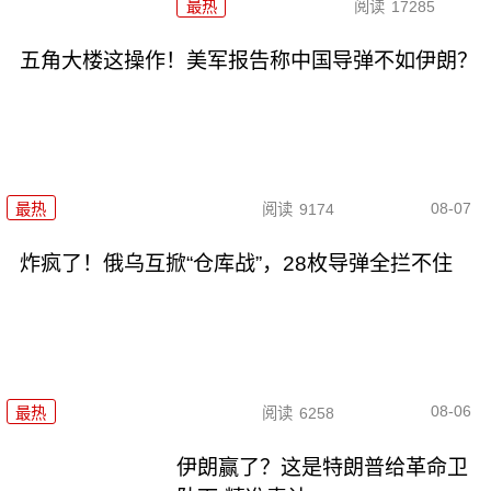
最热
阅读
17285
五角大楼这操作！美军报告称中国导弹不如伊朗？
08-07
最热
阅读
9174
炸疯了！俄乌互掀“仓库战”，28枚导弹全拦不住
08-06
最热
阅读
6258
伊朗赢了？这是特朗普给革命卫