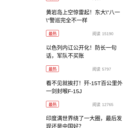
黄岩岛上空惊雷起！东大\"八一
\"警巡完全不一样
最热
阅读
15190
以色列内讧公开化！防长一句
话，军队不买账
最热
阅读
5797
看不见就挨打！歼-15T百公里外
一剑封喉F-15J
最热
阅读
12765
印度满世界绕了一大圈，最后发
现还是中国好？