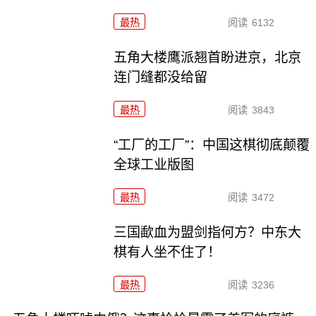
最热
阅读
6132
五角大楼鹰派翘首盼进京，北京
连门缝都没给留
最热
阅读
3843
“工厂的工厂”：中国这棋彻底颠覆
全球工业版图
最热
阅读
3472
三国歃血为盟剑指何方？中东大
棋有人坐不住了！
最热
阅读
3236