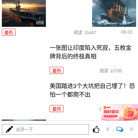
08-03
最热
阅读
15467
一张图让印度陷入死寂，五枚金
牌背后的终极真相
最热
阅读
10785
美国踏进3个大坑把自己埋了！恐
怕一个都爬不出
最热
阅读
17317
上将一封信捅破天！美军五艘驱
0
0
点评一下
逐舰要盖三口锅！