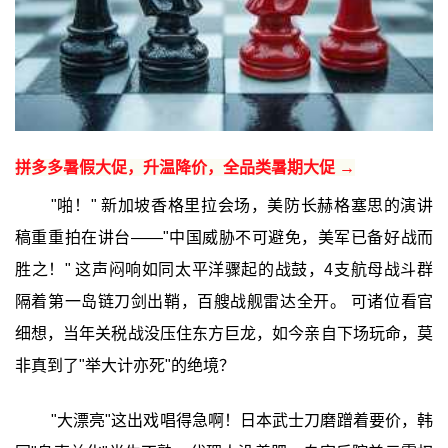
拼多多暑假大促，升温降价，全品类暑期大促 →
"啪！" 新加坡香格里拉会场，美防长赫格塞思的演讲
稿重重拍在讲台——"中国威胁不可避免，美军已备好战而
胜之！" 这声闷响如同太平洋骤起的战鼓，4支航母战斗群
隔着第一岛链刀剑出鞘，百艘战舰雷达全开。 可诸位看官
细想，当年关税战没压住东方巨龙，如今亲自下场玩命，莫
非真到了"举大计亦死"的绝境？
"大漂亮"这出戏唱得急啊！日本武士刀磨蹭着要价，韩