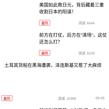
美国如此救日元，背后藏着三重
收割日本的阳谋！
最热
阅读
6644
前方在打仗，后方在“清场”，这仗
还怎么打？
最热
阅读
5539
土耳其货船在黑海遭袭，泽连斯基又惹了大麻烦
08-05
最热
阅读
16388