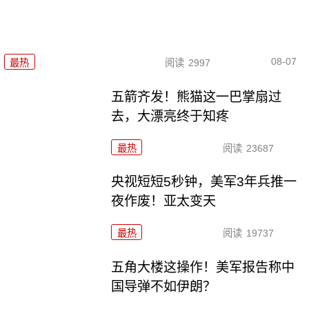
08-07
最热
阅读
2997
五箭齐发！熊猫这一巴掌扇过
去，大漂亮终于知疼
最热
阅读
23687
央视短短5秒钟，美军3年兵推一
夜作废！亚太变天
最热
阅读
19737
五角大楼这操作！美军报告称中
国导弹不如伊朗？