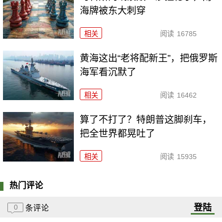
海牌被东大刺穿
相关
阅读
16785
黄海这出“老将配新王”，把俄罗斯
海军看沉默了
相关
阅读
16462
算了不打了？特朗普这脚刹车，
把全世界都晃吐了
相关
阅读
15935
热门评论
登陆
0
条评论