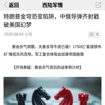
返回
西陆军情
特朗普金穹恐变陷阱，中俄导弹齐射戳
破美国幻梦
小
大
2025-06-03
小鸟
香会杀气刚散，天基反导牛皮已破！1750亿"星链铁布
衫"难抵东风洗地，军工复合体吸血加速帝国崩塌
【开场悬疑：香会杀气背后的战争倒计时】