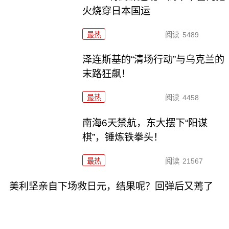
火烧穿日本国运
最热
阅读
5489
泽连斯基的“清场行动”与乌克兰的
末路狂飙！
最热
阅读
4458
南海6天禁航，东大摆下“阳谋
棋”，锤炼铁拳头！
最热
阅读
21567
美利坚亲自下场救日元，结果呢？回弹后又蔫了