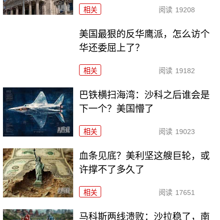
相关
阅读
19208
美国最狠的反华鹰派，怎么访个
华还委屈上了？
相关
阅读
19182
巴铁横扫海湾：沙科之后谁会是
下一个？美国懵了
相关
阅读
19023
血条见底？美利坚这艘巨轮，或
许撑不了多久了
相关
阅读
17651
马科斯两线溃败：沙拉稳了，南