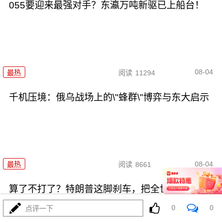
055要迎来最强对手？东瀛万吨新驱已上船台！
08-04
最热
阅读
11294
千机压境：俄乌战场上的\"蜂群\"博弈与东大启示
08-04
最热
阅读
8661
算了不打了？特朗普这脚刹车，把全世界都晃吐了
0
0
点评一下