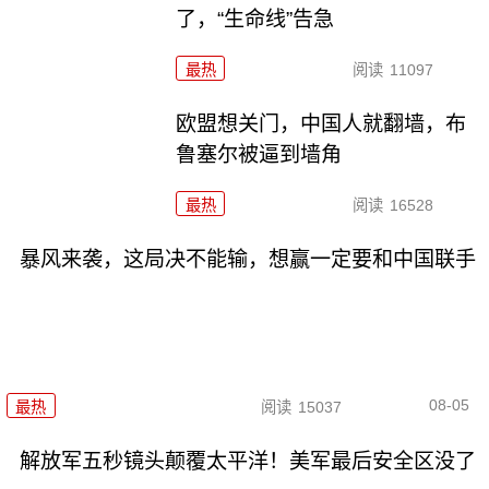
了，“生命线”告急
最热
阅读
11097
欧盟想关门，中国人就翻墙，布
鲁塞尔被逼到墙角
最热
阅读
16528
暴风来袭，这局决不能输，想赢一定要和中国联手
08-05
最热
阅读
15037
解放军五秒镜头颠覆太平洋！美军最后安全区没了