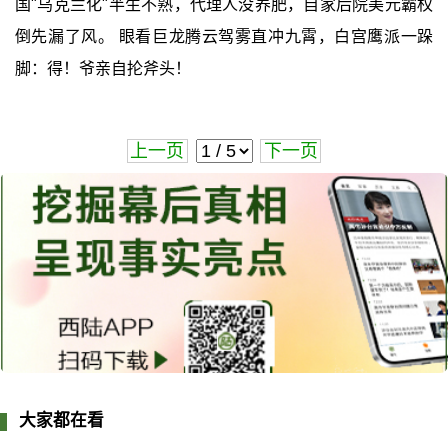
国"乌克兰化"半生不熟，代理人没养肥，自家后院美元霸权
倒先漏了风。 眼看巨龙腾云驾雾直冲九霄，白宫鹰派一跺
脚：得！爷亲自抡斧头！
上一页
下一页
大家都在看