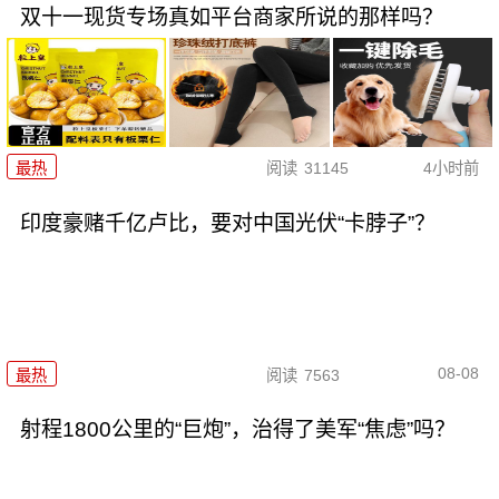
双十一现货专场真如平台商家所说的那样吗？
最热
阅读
31145
4小时前
印度豪赌千亿卢比，要对中国光伏“卡脖子”？
08-08
最热
阅读
7563
射程1800公里的“巨炮”，治得了美军“焦虑”吗？