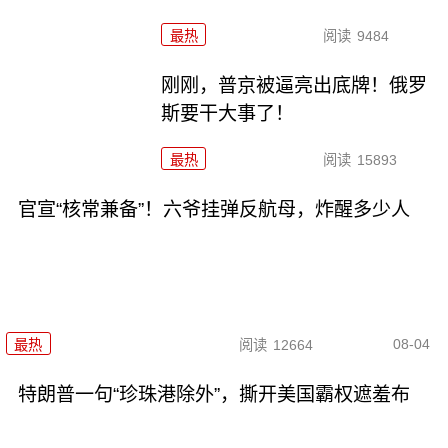
最热
阅读
9484
刚刚，普京被逼亮出底牌！俄罗
斯要干大事了！
最热
阅读
15893
官宣“核常兼备”！六爷挂弹反航母，炸醒多少人
08-04
最热
阅读
12664
特朗普一句“珍珠港除外”，撕开美国霸权遮羞布