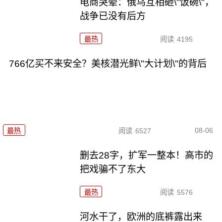
电商哭晕：俄乌互相砸\"饭碗\"，
战争已没有后方
最热
阅读
4195
766亿买不来安全？美核潜光鲜\"大计划\"的背后
08-06
最热
阅读
6527
删去28字，扩军一整本！高市的
把戏骗不了东大
最热
阅读
5576
河水干了，欧洲的底裤露出来