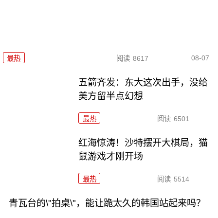
08-07
最热
阅读
8617
五箭齐发：东大这次出手，没给
美方留半点幻想
最热
阅读
6501
红海惊涛！沙特摆开大棋局，猫
鼠游戏才刚开场
最热
阅读
5514
青瓦台的\"拍桌\"，能让跪太久的韩国站起来吗？