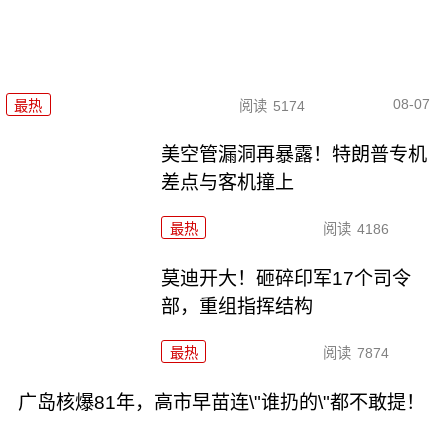
08-07
最热
阅读
5174
美空管漏洞再暴露！特朗普专机
差点与客机撞上
最热
阅读
4186
莫迪开大！砸碎印军17个司令
部，重组指挥结构
最热
阅读
7874
广岛核爆81年，高市早苗连\"谁扔的\"都不敢提！