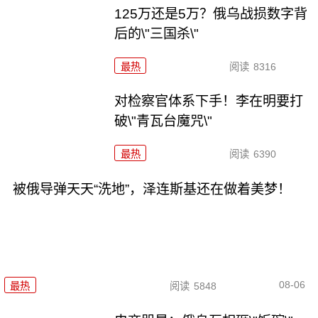
125万还是5万？俄乌战损数字背
后的\"三国杀\"
最热
阅读
8316
对检察官体系下手！李在明要打
破\"青瓦台魔咒\"
最热
阅读
6390
被俄导弹天天“洗地”，泽连斯基还在做着美梦！
08-06
最热
阅读
5848