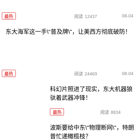
08-04
最热
阅读
12437
东大海军这一手\"普及牌\"，让美西方彻底破防！
08-04
最热
阅读
24469
科幻片照进了现实，东大机器狼
驮着武器冲锋！
最热
阅读
8834
波斯要给中东\"物理断网\"，特朗
普忙递橄榄枝？