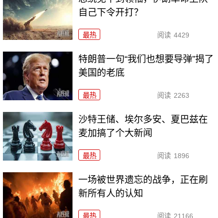
自己下令开打？
最热
阅读
4429
特朗普一句“我们也想要导弹”揭了
美国的老底
最热
阅读
2263
沙特王储、埃尔多安、夏巴兹在
麦加搞了个大新闻
最热
阅读
1896
一场被世界遗忘的战争，正在刷
新所有人的认知
最热
阅读
21166