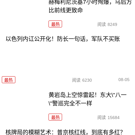
赫梅利尼茨基7小时殉爆，乌后方
比前线更致命
最热
阅读
8249
以色列内讧公开化！防长一句话，军队不买账
08-05
最热
阅读
6230
黄岩岛上空惊雷起！东大\"八一
\"警巡完全不一样
最热
阅读
15684
核牌局的模糊艺术：普京核红线，到底有多红？