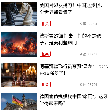
美国对盟友捅刀！中国这步棋，
全世界都看傻了
相关
阅读
35051
波斯第27波打击，打的不是靶
子，是美利坚命门
相关
阅读
25743
阿塞拜疆飞行员夸赞“枭龙”：比比
F-16强多了！
相关
阅读
23701
德国偷偷摸摸找中国“命门”，这牙
呲得起来吗？