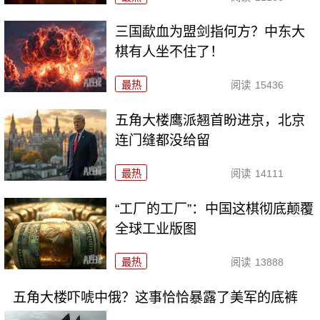
三国歃血为盟剑指何方？中东大
棋有人坐不住了！
最热
阅读
15436
五角大楼鹰派翘首盼进京，北京
连门缝都没给留
最热
阅读
14111
“工厂的工厂”：中国这棋彻底颠覆
全球工业版图
最热
阅读
13888
五角大楼吓唬中俄？这事恰恰暴露了美军的底裤