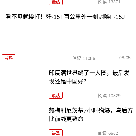
最热
阅读
13371
看不见就挨打！歼-15T百公里外一剑封喉F-15J
08-05
最热
阅读
11086
印度满世界绕了一大圈，最后发
现还是中国好？
最热
阅读
10829
赫梅利尼茨基7小时殉爆，乌后方
比前线更致命
最热
阅读
6562