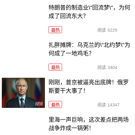
特朗普的制造业\"回流梦\"，为何
成了回流东大？
最热
阅读
6229
扎胖摊牌：乌克兰的\"北约梦\"为
何成了一地鸡毛？
最热
阅读
3404
刚刚，普京被逼亮出底牌！俄罗
斯要干大事了！
最热
阅读
14347
里海一声巨响，这次差点把两场
战争炸成一锅粥！