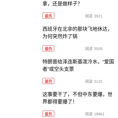
拿，还是做样子？
最热
阅读
3921
西班牙在北非的那块飞地休达，
为何突然炸了锅
最热
阅读
3505
特朗普给泽连斯基泼冷水，“爱国
者”或空头支票
最热
阅读
3115
这事要干了，不但中东要爆，世
界都得要爆了！
最热
阅读
18861