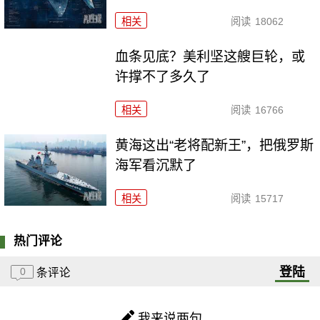
相关
阅读
18062
血条见底？美利坚这艘巨轮，或
许撑不了多久了
相关
阅读
16766
黄海这出“老将配新王”，把俄罗斯
海军看沉默了
相关
阅读
15717
热门评论
登陆
0
条评论
我来说两句