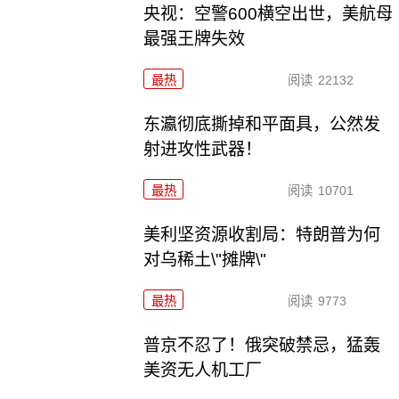
央视：空警600横空出世，美航母
最强王牌失效
最热
阅读
22132
东瀛彻底撕掉和平面具，公然发
射进攻性武器！
最热
阅读
10701
美利坚资源收割局：特朗普为何
对乌稀土\"摊牌\"
最热
阅读
9773
普京不忍了！俄突破禁忌，猛轰
美资无人机工厂