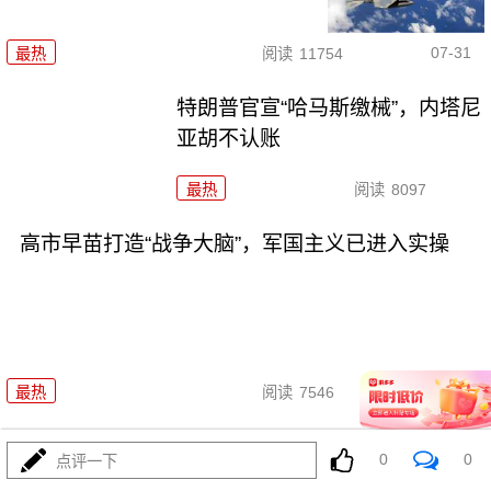
07-31
最热
阅读
11754
特朗普官宣“哈马斯缴械”，内塔尼
亚胡不认账
最热
阅读
8097
高市早苗打造“战争大脑”，军国主义已进入实操
07-31
最热
阅读
7546
报复来了！苏-57雷霆一击，
0
0
点评一下
7000吨粮船沉海底