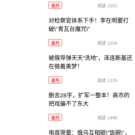
最热
阅读
1151
对检察官体系下手！李在明要打
破\"青瓦台魔咒\"
最热
阅读
1104
被俄导弹天天“洗地”，泽连斯基还
在做着美梦！
最热
阅读
1125
删去28字，扩军一整本！高市的
把戏骗不了东大
最热
阅读
1499
电商哭晕：俄乌互相砸\"饭碗\"，