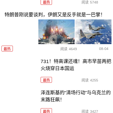
最热
阅读
5748
特朗普刚说要谈判，伊朗又是反手就是一巴掌！
08-04
最热
阅读
4649
731！特高课还魂！高市早苗两把
火烧穿日本国运
最热
阅读
4255
泽连斯基的“清场行动”与乌克兰的
末路狂飙！
最热
阅读
3427