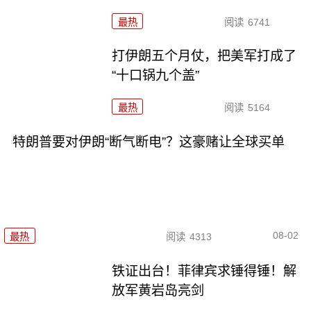
最热
阅读
6741
打伊朗五个月仗，把美军打成了
“十口锅九个盖”
最热
阅读
5164
特朗普要对伊朗“断气断电”？这豪赌让全球买单
08-02
最热
阅读
4313
铁证出台！菲律宾求锤得锤！解
放军黄岩岛亮剑