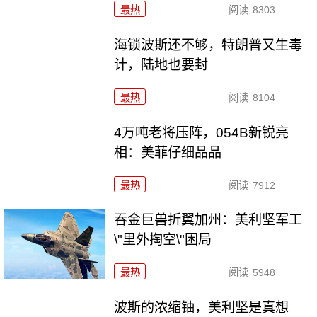
最热
阅读
8303
海锁波斯还不够，特朗普又生毒
计，陆地也要封
最热
阅读
8104
4万吨老将压阵，054B新锐亮
相：美菲仔细品品
最热
阅读
7912
吞金巨兽折翼加州：美利坚军工
\"里外掏空\"困局
最热
阅读
5948
波斯的浓缩铀，美利坚是真想