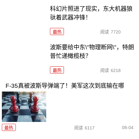
科幻片照进了现实，东大机器狼
驮着武器冲锋！
最热
阅读
7720
波斯要给中东\"物理断网\"，特朗
普忙递橄榄枝？
最热
阅读
6218
F-35真被波斯导弹端了！美军这次到底输在哪
08-04
最热
阅读
6117