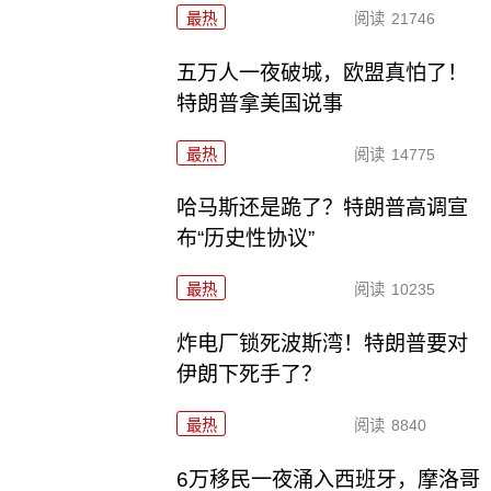
最热
阅读
21746
五万人一夜破城，欧盟真怕了！
特朗普拿美国说事
最热
阅读
14775
哈马斯还是跪了？特朗普高调宣
布“历史性协议”
最热
阅读
10235
炸电厂锁死波斯湾！特朗普要对
伊朗下死手了？
最热
阅读
8840
6万移民一夜涌入西班牙，摩洛哥