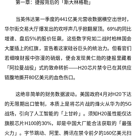
第一章：捷报背后的「斯大林格勒」
当英伟达第一季度的441亿美元营收数据横空出世时，
华尔街交易大厅爆发出的欢呼声几乎掀翻屋顶。69%的同比
增速、盘后5%的股价狂飙，这些数字宛如二战时柏林国会
大厦插上的红旗，宣告着这家硅谷巨头的统治力。但看官们
若细嗅财报中弥漫的硝烟，便会发现黄仁勋的捷报里藏着
「阿拉曼战役」式的致命转折——H20芯片禁令已在其供应
链腹地撕开80亿美元的血色伤口。
这绝非简单的财务数据波动。美国政府4月对H20下达
的无限期出口管制，本质上是将芯片战的烽火从华为的5G
战场，引向了人工智能的「上甘岭」。须知H20虽性能仅达
旗舰芯片H100的30%，却是中国大厂能合法获取的「最强
火力」。字节跳动、阿里、腾讯在禁令前夕的160亿美元扫