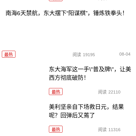
南海6天禁航，东大摆下“阳谋棋”，锤炼铁拳头！
08-04
最热
阅读
19195
东大海军这一手\"普及牌\"，让美
西方彻底破防！
最热
阅读
22110
美利坚亲自下场救日元，结果
呢？回弹后又蔫了
最热
阅读
11316