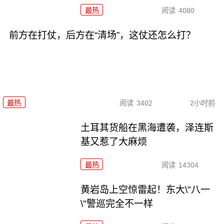
最热
阅读
4080
前方在打仗，后方在“清场”，这仗还怎么打？
最热
阅读
3402
2小时前
土耳其货船在黑海遭袭，泽连斯
基又惹了大麻烦
最热
阅读
14304
黄岩岛上空惊雷起！东大\"八一
\"警巡完全不一样