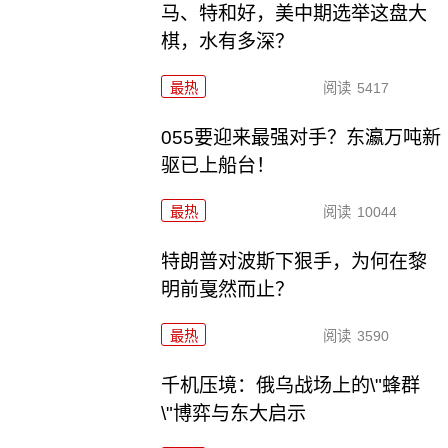
马、特和好，美中期选举这盘大
棋，水有多深？
最热
阅读
5417
055要迎来最强对手？东瀛万吨新
驱已上船台！
最热
阅读
10044
特朗普对波斯下狠手，为何在黎
明前戛然而止？
最热
阅读
3590
千机压境：俄乌战场上的\"蜂群
\"博弈与东大启示