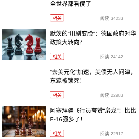
全世界都看傻了
相关
阅读
34233
默茨的“川剧变脸”：德国政府对华
政策大转向？
相关
阅读
24142
“去美元化”加速，美债无人问津，
东瀛被锁死！
相关
阅读
22983
阿塞拜疆飞行员夸赞“枭龙”：比比
F-16强多了！
相关
阅读
22917