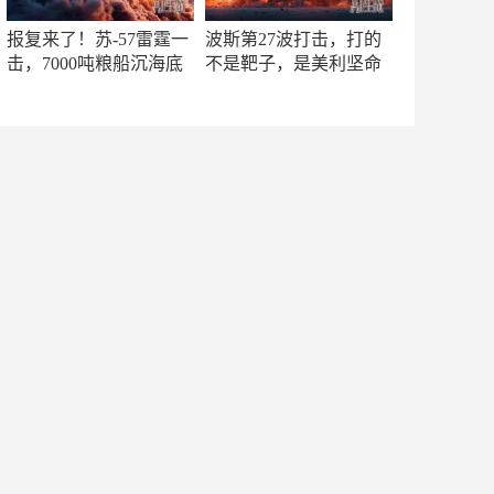
报复来了！苏-57雷霆一
波斯第27波打击，打的
击，7000吨粮船沉海底
不是靶子，是美利坚命
门