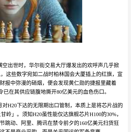
据横空出世时，华尔街交易大厅爆发出的欢呼声几乎掀
狂飙，这些数字宛如二战时柏林国会大厦插上的红旗，宣
财报中弥漫的硝烟，便会发现黄仁勋的捷报里藏着
令已在其供应链腹地撕开80亿美元的血色伤口。
月对H20下达的无限期出口管制，本质上是将芯片战的
岭」。须知H20虽性能仅达旗舰芯片H100的30%，
节跳动、阿里、腾讯在禁令前夕的160亿美元扫货狂