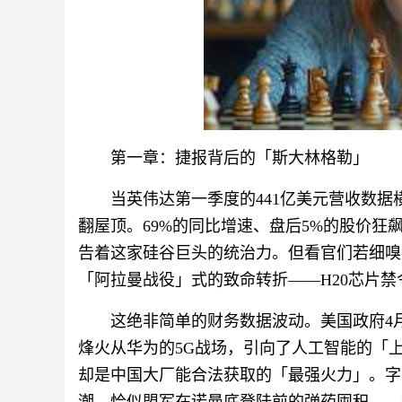
第一章：捷报背后的「斯大林格勒」
当英伟达第一季度的441亿美元营收数
翻屋顶。69%的同比增速、盘后5%的股价
告着这家硅谷巨头的统治力。但看官们若细嗅
「阿拉曼战役」式的致命转折——H20芯片禁
这绝非简单的财务数据波动。美国政府4
烽火从华为的5G战场，引向了人工智能的「上甘
却是中国大厂能合法获取的「最强火力」。字