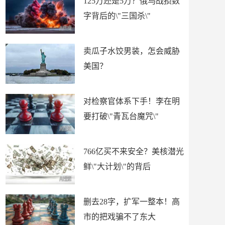
125万还是5万？俄乌战损数
字背后的\"三国杀\"
卖瓜子水饺男装，怎会威胁
美国？
对检察官体系下手！李在明
要打破\"青瓦台魔咒\"
766亿买不来安全？美核潜光
鲜\"大计划\"的背后
删去28字，扩军一整本！高
市的把戏骗不了东大