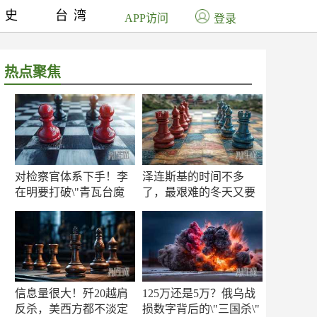
历史
台湾
APP访问
登录
热点聚焦
对检察官体系下手！李
泽连斯基的时间不多
在明要打破\"青瓦台魔
了，最艰难的冬天又要
咒\"
来了
信息量很大！歼20越肩
125万还是5万？俄乌战
反杀，美西方都不淡定
损数字背后的\"三国杀\"