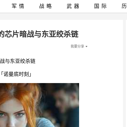
军情
战略
武器
国际
的芯片暗战与东亚绞杀链
我要分享
战与东亚绞杀链
的「诺曼底时刻」