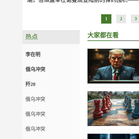
潮，恰似盟军在诺曼底登陆前的弹药囤积——
1
2
3
大家都在看
热点
李在明
俄乌冲突
歼20
俄乌冲突
俄乌冲突
俄乌冲突