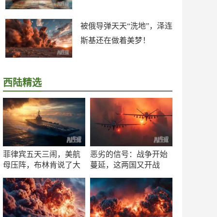
被俄导弹天天“洗地”，泽连
斯基还在做着美梦！
西陆精选
菲律宾五天三闹，美航
恶劣的信号：战争开始
母压阵，布林肯说了大
蔓延，这两国又开战
实话
了！