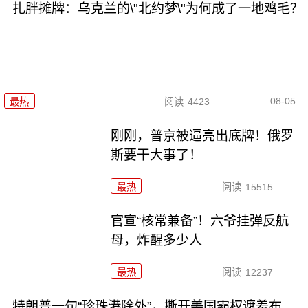
扎胖摊牌：乌克兰的\"北约梦\"为何成了一地鸡毛？
08-05
最热
阅读
4423
刚刚，普京被逼亮出底牌！俄罗
斯要干大事了！
最热
阅读
15515
官宣“核常兼备”！六爷挂弹反航
母，炸醒多少人
最热
阅读
12237
特朗普一句“珍珠港除外”，撕开美国霸权遮羞布