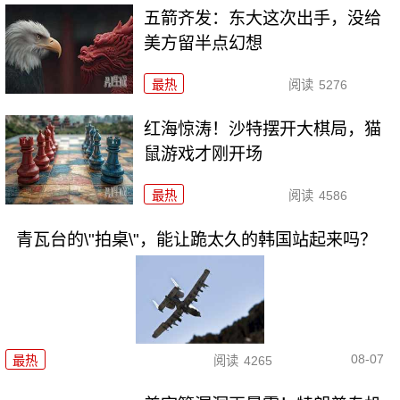
五箭齐发：东大这次出手，没给
美方留半点幻想
最热
阅读
5276
红海惊涛！沙特摆开大棋局，猫
鼠游戏才刚开场
最热
阅读
4586
青瓦台的\"拍桌\"，能让跪太久的韩国站起来吗？
08-07
最热
阅读
4265