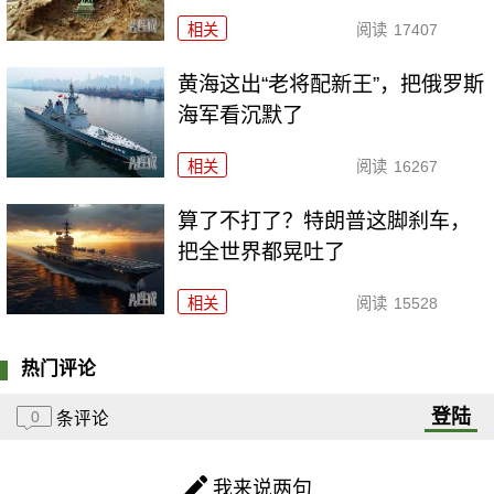
相关
阅读
17407
黄海这出“老将配新王”，把俄罗斯
海军看沉默了
相关
阅读
16267
算了不打了？特朗普这脚刹车，
把全世界都晃吐了
相关
阅读
15528
热门评论
登陆
0
条评论
我来说两句