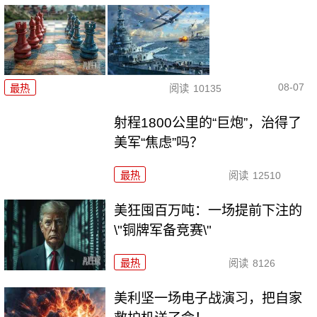
08-07
最热
阅读
10135
射程1800公里的“巨炮”，治得了
美军“焦虑”吗？
最热
阅读
12510
美狂囤百万吨：一场提前下注的
\"铜牌军备竞赛\"
最热
阅读
8126
美利坚一场电子战演习，把自家