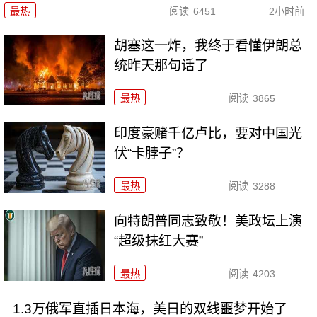
最热
阅读
6451
2小时前
胡塞这一炸，我终于看懂伊朗总
统昨天那句话了
最热
阅读
3865
印度豪赌千亿卢比，要对中国光
伏“卡脖子”？
最热
阅读
3288
向特朗普同志致敬！美政坛上演
“超级抹红大赛”
最热
阅读
4203
1.3万俄军直插日本海，美日的双线噩梦开始了