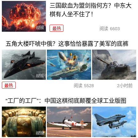
三国歃血为盟剑指何方？中东大
棋有人坐不住了！
最热
阅读
6603
五角大楼吓唬中俄？这事恰恰暴露了美军的底裤
最热
阅读
5528
2小时前
“工厂的工厂”：中国这棋彻底颠覆全球工业版图