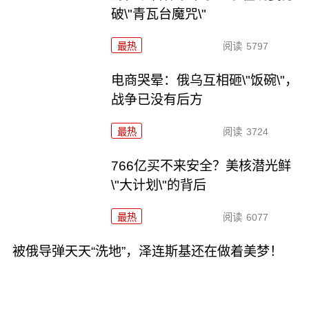
破\"青瓦台魔咒\"
最热
阅读
5797
电商哭晕：俄乌互相砸\"饭碗\"，
战争已没有后方
最热
阅读
3724
766亿买不来安全？美核潜光鲜
\"大计划\"的背后
最热
阅读
6077
被俄导弹天天“洗地”，泽连斯基还在做着美梦！