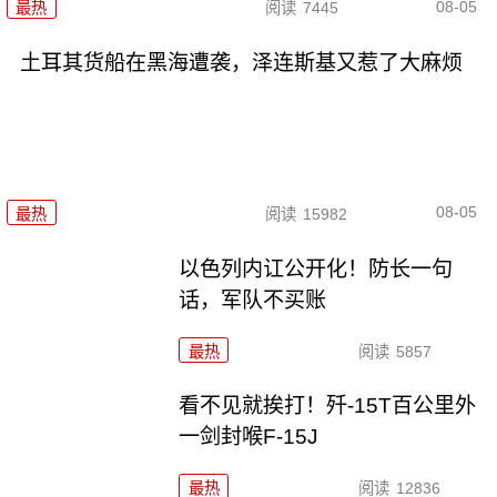
08-05
最热
阅读
7445
土耳其货船在黑海遭袭，泽连斯基又惹了大麻烦
08-05
最热
阅读
15982
以色列内讧公开化！防长一句
话，军队不买账
最热
阅读
5857
看不见就挨打！歼-15T百公里外
一剑封喉F-15J
最热
阅读
12836