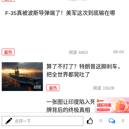
F-35真被波斯导弹端了！美军这次到底输在哪
08-04
最热
阅读
6853
算了不打了？特朗普这脚刹车，
把全世界都晃吐了
最热
阅读
15528
一张图让印度陷入死寂，五枚金
牌背后的终极真相
0
0
点评一下
最热
阅读
10824