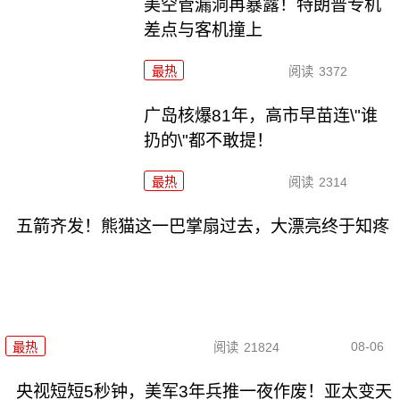
美空管漏洞再暴露！特朗普专机
差点与客机撞上
最热
阅读
3372
广岛核爆81年，高市早苗连\"谁
扔的\"都不敢提！
最热
阅读
2314
五箭齐发！熊猫这一巴掌扇过去，大漂亮终于知疼
08-06
最热
阅读
21824
央视短短5秒钟，美军3年兵推一夜作废！亚太变天