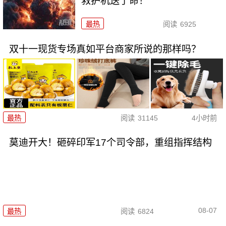
救护机送了命！
最热
阅读
6925
双十一现货专场真如平台商家所说的那样吗？
最热
阅读
31145
4小时前
莫迪开大！砸碎印军17个司令部，重组指挥结构
08-07
最热
阅读
6824