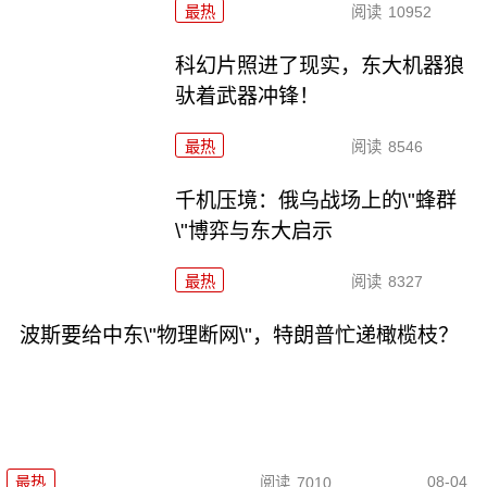
最热
阅读
10952
科幻片照进了现实，东大机器狼
驮着武器冲锋！
最热
阅读
8546
千机压境：俄乌战场上的\"蜂群
\"博弈与东大启示
最热
阅读
8327
波斯要给中东\"物理断网\"，特朗普忙递橄榄枝？
08-04
最热
阅读
7010