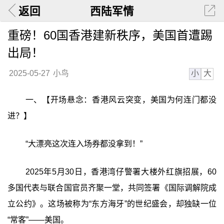
返回
西陆军情
重磅！60国香港建新秩序，美国首遭踢
出局！
小
大
2025-05-27
小鸟
一、【开场悬念：香港风云突变，美国为何连门都没
进？】
“大漂亮这次连入场券都没拿到！”
2025年5月30日，香港湾仔警署大楼外红旗招展，60
多国代表与联合国官员齐聚一堂，共同签署《国际调解院成
立公约》。这场被称为“东方海牙”的世纪盛会，却独缺一位
“常客”——美国。