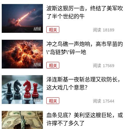
波斯这狠厉一击，终结了美军吹
了半个世纪的牛
相关
阅读
18189
冲之鸟礁一声炮响，高市早苗的
\"岛链梦\"碎一地
相关
阅读
17569
泽连斯基一夜斩总理又砍防长，
这大戏几个意思？
相关
阅读
17544
血条见底？美利坚这艘巨轮，或
许撑不了多久了