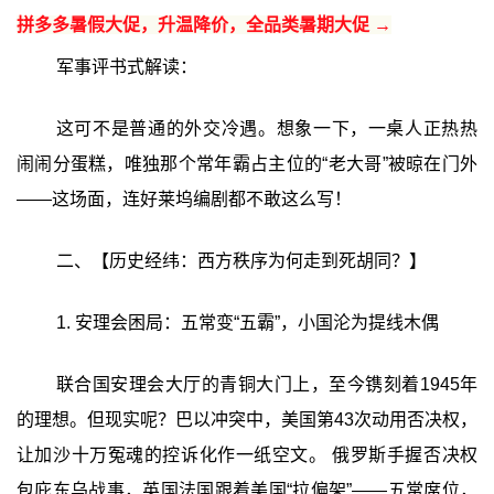
拼多多暑假大促，升温降价，全品类暑期大促 →
军事评书式解读：
这可不是普通的外交冷遇。想象一下，一桌人正热热
闹闹分蛋糕，唯独那个常年霸占主位的“老大哥”被晾在门外
——这场面，连好莱坞编剧都不敢这么写！
二、【历史经纬：西方秩序为何走到死胡同？】
1. 安理会困局：五常变“五霸”，小国沦为提线木偶
联合国安理会大厅的青铜大门上，至今镌刻着1945年
的理想。但现实呢？巴以冲突中，美国第43次动用否决权，
让加沙十万冤魂的控诉化作一纸空文。 俄罗斯手握否决权
包庇东乌战事，英国法国跟着美国“拉偏架”——五常席位，