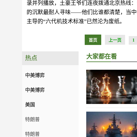
录并列播放，土豪王爷们连夜拨通北京热线：
的沉默最耐人寻味——他们比谁都清楚，当中
主导的“六代机技术标准”已然沦为废纸。
首页
上一页
1
大家都在看
热点
中美博弈
中美博弈
美国
特朗普
特朗普