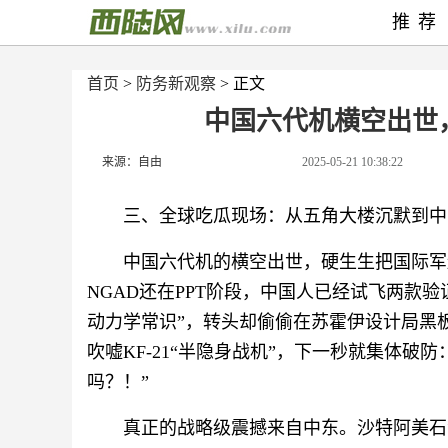
推荐
首页
>
防务新观察
> 正文
中国六代机横空出世
来源：自由
2025-05-21 10:38:22
三、全球吃瓜现场：从五角大楼沉默到中
中国六代机的横空出世，硬生生把国际军
NGAD还在PPT阶段，中国人已经试飞两款验
动力学常识”，转头却偷偷在苏霍伊设计局黑
吹嘘KF-21“半隐身战机”，下一秒就集体破
吗？！”
真正的战略级震撼来自中东。沙特阿美石