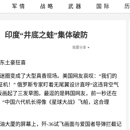
军情
战略
武器
国际
，印度“井底之蛙”集体破防
我要分享
东土豪狂喜
迷圈变成了大型真香现场。美国网友哀叹：“我们的
证机！” 俄罗斯专家盯着无尾翼设计直呼“这违背空气
板画起了三发草图。最逗的是韩国网友，前一秒还在
防：“中国六代机长得像《星球大战》飞船，这合理
油大厦的屏幕上，歼-36试飞画面与爱国者导弹拦截记