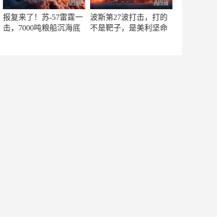
报复来了！苏-57雷霆一
波斯第27波打击，打的
击，7000吨粮船沉海底
不是靶子，是美利坚命
门