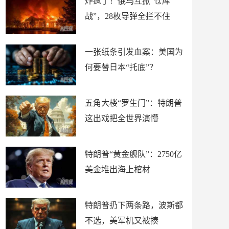
炸疯了！俄乌互掀“仓库
战”，28枚导弹全拦不住
一张纸条引发血案：美国为
何要替日本“托底”？
五角大楼“罗生门”：特朗普
这出戏把全世界演懵
特朗普“黄金舰队”：2750亿
美金堆出海上棺材
特朗普扔下两条路，波斯都
不选，美军机又被揍