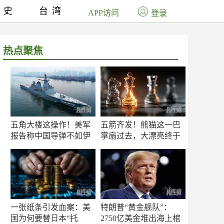
历史
台湾
APP访问
登录
热点聚焦
五角大楼这操作！美军
五箭齐发！熊猫这一巴
报告称中国导弹不如伊
掌扇过去，大漂亮终于
朗？
知疼
一张纸条引发血案：美
特朗普“黄金舰队”：
国为何要替日本“托
2750亿美金堆出海上棺