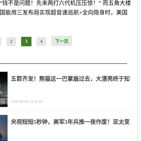
“钱不是问题！先来两打六代机压压惊！” 而五角大楼
国能用三发布局实现超音速巡航+全向隐身时，美国
2
3
4
下一页
五箭齐发！熊猫这一巴掌扇过去，大漂亮终于知
疼
2026-08-06 23:56:44
央视短短5秒钟，美军3年兵推一夜作废！亚太变
天