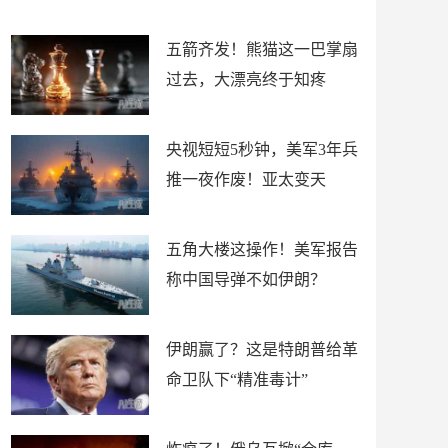
底”？
材
五箭齐发！熊猫这一巴掌扇
过去，大漂亮终于知疼
央视短短5秒钟，美军3年兵
推一夜作废！亚太变天
五角大楼这操作！美军报告
称中国导弹不如伊朗？
伊朗赢了？这是特朗普给革
命卫队下“精准毒计”