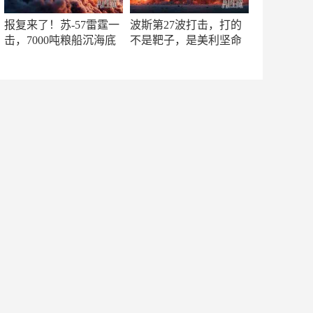
报复来了！苏-57雷霆一
波斯第27波打击，打的
击，7000吨粮船沉海底
不是靶子，是美利坚命
门