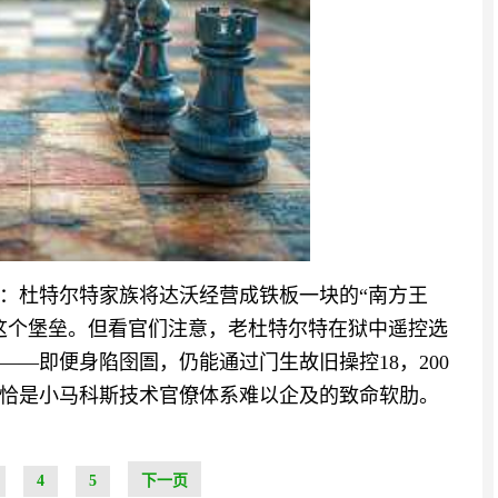
：杜特尔特家族将达沃经营成铁板一块的“南方王
这个堡垒。但看官们注意，老杜特尔特在狱中遥控选
—即便身陷囹圄，仍能通过门生故旧操控18，200
恰是小马科斯技术官僚体系难以企及的致命软肋。
4
5
下一页