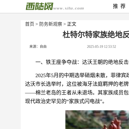
推荐
首页
>
防务新观察
> 正文
杜特尔特家族绝地
来源：自由
2025-05-19 12:53:52
一、铁王座争夺战：达沃王朝的绝地反击
2025年5月的中期选举硝烟未散，菲律宾
达沃市长选举时，这位被海牙法庭羁押的老牌
——棉兰老岛的王者从未退场。其家族成员包
现代政治史罕见的“家族式闪电战”。