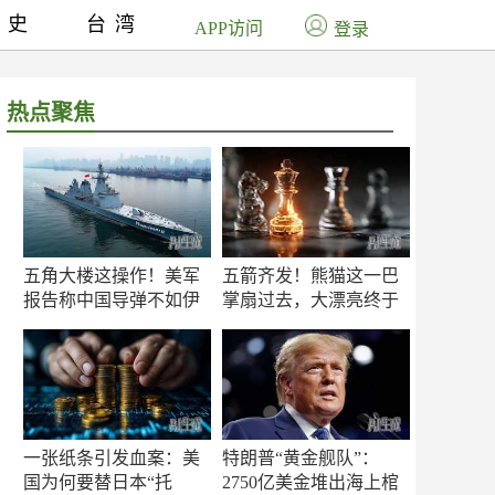
历史
台湾
APP访问
登录
热点聚焦
五角大楼这操作！美军
五箭齐发！熊猫这一巴
报告称中国导弹不如伊
掌扇过去，大漂亮终于
朗？
知疼
一张纸条引发血案：美
特朗普“黄金舰队”：
国为何要替日本“托
2750亿美金堆出海上棺