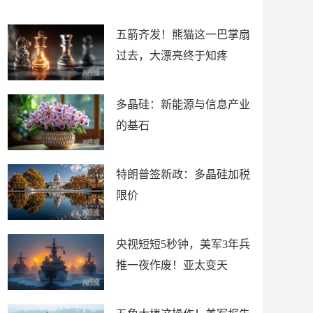
底”？
材
五箭齐发！熊猫这一巴掌扇
过去，大漂亮终于知疼
多晶硅：新能源与信息产业
的基石
特朗普签新政：多晶硅加税
限价
央视短短5秒钟，美军3年兵
推一夜作废！亚太变天