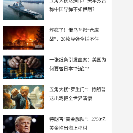
五角大楼这操作！美军报告
称中国导弹不如伊朗？
炸疯了！俄乌互掀“仓库
战”，28枚导弹全拦不住
一张纸条引发血案：美国为
何要替日本“托底”？
五角大楼“罗生门”：特朗普
这出戏把全世界演懵
特朗普“黄金舰队”：2750亿
美金堆出海上棺材