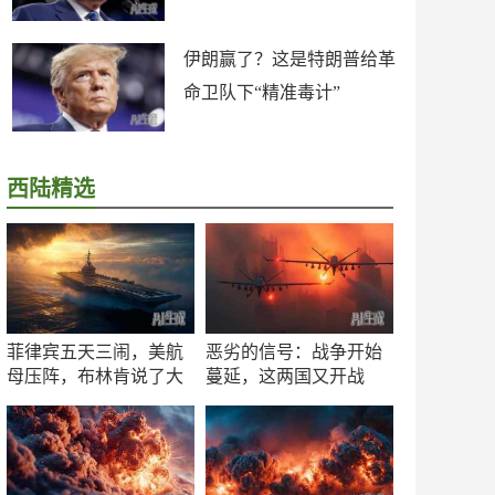
伊朗赢了？这是特朗普给革
命卫队下“精准毒计”
西陆精选
菲律宾五天三闹，美航
恶劣的信号：战争开始
母压阵，布林肯说了大
蔓延，这两国又开战
实话
了！