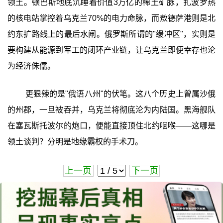
领土。顿巴斯地底沉睡着价值3万亿的稀土矿脉，扎波罗热
的核电站掌控着乌克兰70%的电力命脉，而敖德萨港则是北
约东扩路线上的最后水闸。俄罗斯所谓的"缓冲区"，实则是
要构建从能源到军工的闭环产业链，让乌克兰即便幸存也沦
为经济侏儒。
更狠辣的是"俄语八州"的伏笔。这八个历史上曾属沙俄
的州郡，一旦被吞并，乌克兰将彻底沦为内陆国。黑海舰队
在塞瓦斯托波尔的炮口，便能直接顶住北约咽喉——这哪是
领土谈判？分明是地缘霸权的手术刀。
上一页
下一页