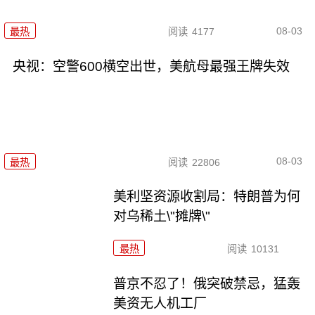
08-03
最热
阅读
4177
央视：空警600横空出世，美航母最强王牌失效
08-03
最热
阅读
22806
美利坚资源收割局：特朗普为何
对乌稀土\"摊牌\"
最热
阅读
10131
普京不忍了！俄突破禁忌，猛轰
美资无人机工厂