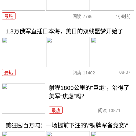
最热
阅读
7796
4小时前
1.3万俄军直插日本海，美日的双线噩梦开始了
08-07
最热
阅读
11402
射程1800公里的“巨炮”，治得了
美军“焦虑”吗？
最热
阅读
13871
美狂囤百万吨：一场提前下注的\"铜牌军备竞赛\"