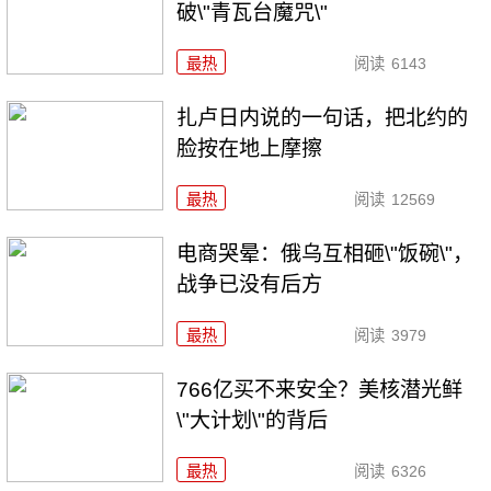
破\"青瓦台魔咒\"
最热
阅读
6143
扎卢日内说的一句话，把北约的
脸按在地上摩擦
最热
阅读
12569
电商哭晕：俄乌互相砸\"饭碗\"，
战争已没有后方
最热
阅读
3979
766亿买不来安全？美核潜光鲜
\"大计划\"的背后
最热
阅读
6326