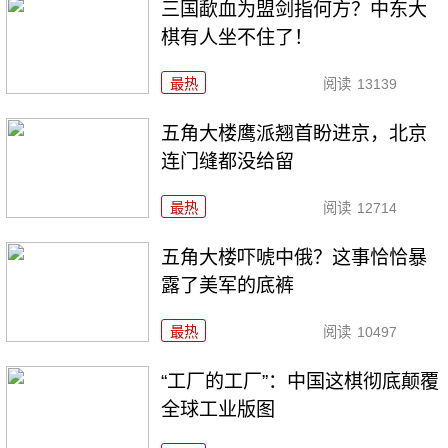
三国歃血为盟剑指何方？中东大
棋有人坐不住了！
最热
阅读
13139
五角大楼鹰派翘首盼进京，北京
连门缝都没给留
最热
阅读
12714
五角大楼吓唬中俄？这事恰恰暴
露了美军的底裤
最热
阅读
10497
“工厂的工厂”：中国这棋彻底颠覆
全球工业版图