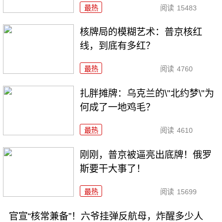
最热
阅读
15483
核牌局的模糊艺术：普京核红
线，到底有多红？
最热
阅读
4760
扎胖摊牌：乌克兰的\"北约梦\"为
何成了一地鸡毛？
最热
阅读
4610
刚刚，普京被逼亮出底牌！俄罗
斯要干大事了！
最热
阅读
15699
官宣“核常兼备”！六爷挂弹反航母，炸醒多少人