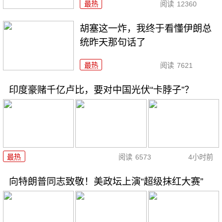
最热
阅读
12360
胡塞这一炸，我终于看懂伊朗总
统昨天那句话了
最热
阅读
7621
印度豪赌千亿卢比，要对中国光伏“卡脖子”？
最热
阅读
6573
4小时前
向特朗普同志致敬！美政坛上演“超级抹红大赛”