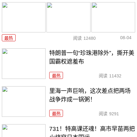
08-04
最热
阅读
12480
特朗普一句“珍珠港除外”，撕开美
国霸权遮羞布
最热
阅读
11432
里海一声巨响，这次差点把两场
战争炸成一锅粥！
最热
阅读
9291
731！特高课还魂！高市早苗两把