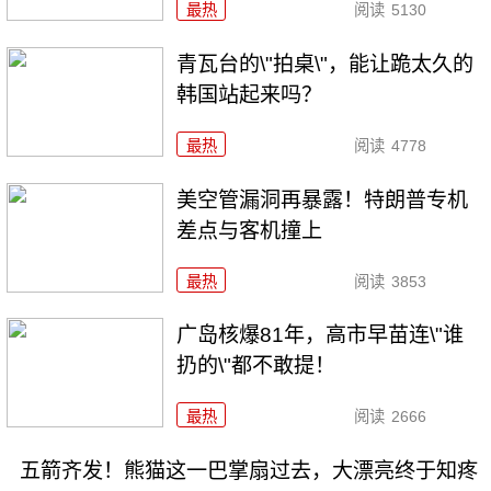
最热
阅读
5130
青瓦台的\"拍桌\"，能让跪太久的
韩国站起来吗？
最热
阅读
4778
美空管漏洞再暴露！特朗普专机
差点与客机撞上
最热
阅读
3853
广岛核爆81年，高市早苗连\"谁
扔的\"都不敢提！
最热
阅读
2666
五箭齐发！熊猫这一巴掌扇过去，大漂亮终于知疼