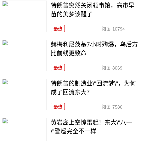
特朗普突然关闭领事馆，高市早
苗的美梦该醒了
最热
阅读
10794
赫梅利尼茨基7小时殉爆，乌后方
比前线更致命
最热
阅读
8069
特朗普的制造业\"回流梦\"，为何
成了回流东大？
最热
阅读
7586
黄岩岛上空惊雷起！东大\"八一
\"警巡完全不一样