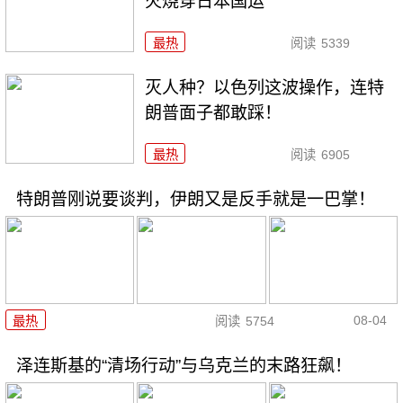
火烧穿日本国运
最热
阅读
5339
灭人种？以色列这波操作，连特
朗普面子都敢踩！
最热
阅读
6905
特朗普刚说要谈判，伊朗又是反手就是一巴掌！
08-04
最热
阅读
5754
泽连斯基的“清场行动”与乌克兰的末路狂飙！