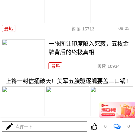
08-03
最热
阅读
15713
一张图让印度陷入死寂，五枚金
牌背后的终极真相
最热
阅读
10934
上将一封信捅破天！美军五艘驱逐舰要盖三口锅！
08-03
最热
阅读
7566
0
0
点评一下