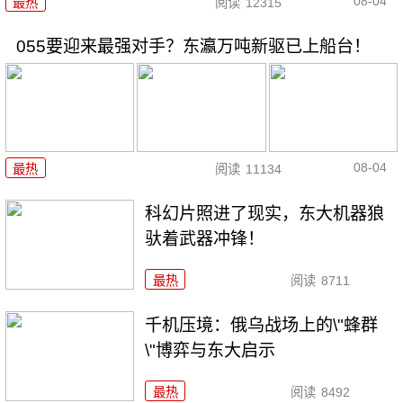
08-04
最热
阅读
12315
055要迎来最强对手？东瀛万吨新驱已上船台！
08-04
最热
阅读
11134
科幻片照进了现实，东大机器狼
驮着武器冲锋！
最热
阅读
8711
千机压境：俄乌战场上的\"蜂群
\"博弈与东大启示
最热
阅读
8492