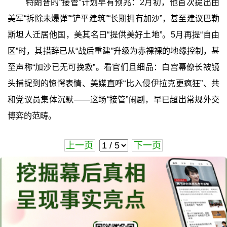
特朗普的“接管”计划早有预兆：2月初，他首次提出由
美军“拆除未爆弹”“铲平建筑”“长期拥有加沙”，甚至建议巴勒
斯坦人迁居他国，美其名曰“提供美好土地”。5月再提“自由
区”时，其措辞已从“战后重建”升级为赤裸裸的地缘控制，甚
至声称“加沙已无可挽救”。看官们且细品：白宫幕僚长被镜
头捕捉到的惊愕表情、美媒直呼“比入侵伊拉克更疯狂”、共
和党议员集体沉默——这场“接管”闹剧，早已超出常规外交
博弈的范畴。
上一页
下一页