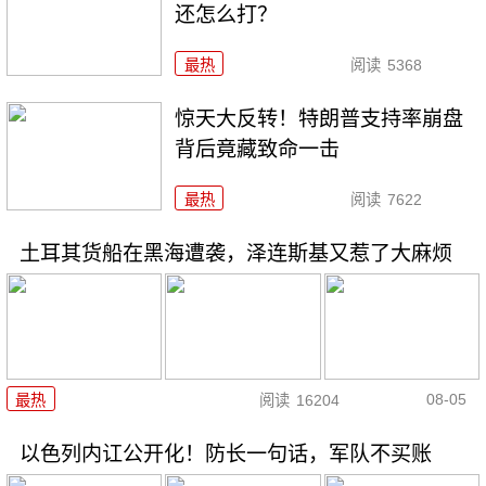
还怎么打？
最热
阅读
5368
惊天大反转！特朗普支持率崩盘
背后竟藏致命一击
最热
阅读
7622
土耳其货船在黑海遭袭，泽连斯基又惹了大麻烦
08-05
最热
阅读
16204
以色列内讧公开化！防长一句话，军队不买账