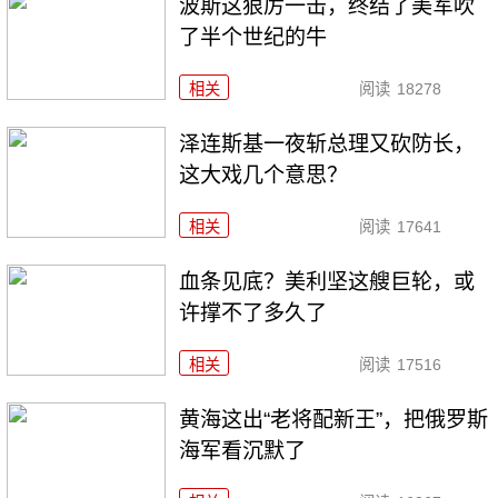
波斯这狠厉一击，终结了美军吹
了半个世纪的牛
相关
阅读
18278
泽连斯基一夜斩总理又砍防长，
这大戏几个意思？
相关
阅读
17641
血条见底？美利坚这艘巨轮，或
许撑不了多久了
相关
阅读
17516
黄海这出“老将配新王”，把俄罗斯
海军看沉默了