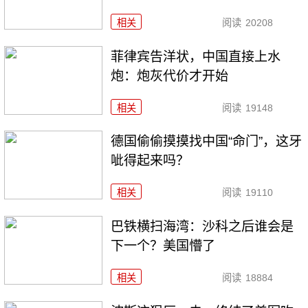
相关
阅读
20208
菲律宾告洋状，中国直接上水
炮：炮灰代价才开始
相关
阅读
19148
德国偷偷摸摸找中国“命门”，这牙
呲得起来吗？
相关
阅读
19110
巴铁横扫海湾：沙科之后谁会是
下一个？美国懵了
相关
阅读
18884