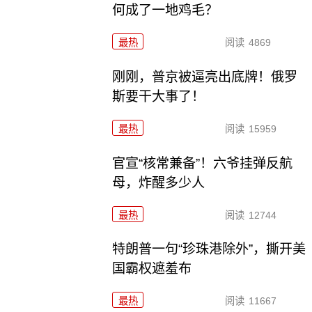
何成了一地鸡毛？
最热
阅读
4869
刚刚，普京被逼亮出底牌！俄罗
斯要干大事了！
最热
阅读
15959
官宣“核常兼备”！六爷挂弹反航
母，炸醒多少人
最热
阅读
12744
特朗普一句“珍珠港除外”，撕开美
国霸权遮羞布
最热
阅读
11667