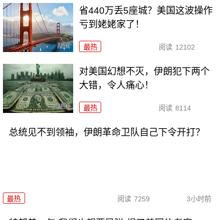
省440万丢5座城？美国这波操作
亏到姥姥家了！
最热
阅读
12102
对美国幻想不灭，伊朗犯下两个
大错，令人痛心！
最热
阅读
8114
总统见不到领袖，伊朗革命卫队自己下令开打？
最热
阅读
7259
3小时前