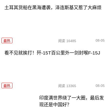
土耳其货船在黑海遭袭，泽连斯基又惹了大麻烦
08-05
最热
阅读
16485
看不见就挨打！歼-15T百公里外一剑封喉F-15J
08-05
最热
阅读
13365
印度满世界绕了一大圈，最后发
现还是中国好？