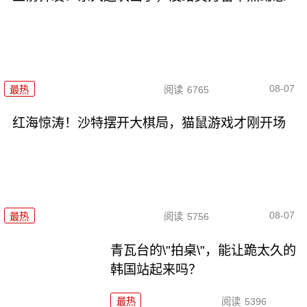
08-07
最热
阅读
6765
红海惊涛！沙特摆开大棋局，猫鼠游戏才刚开场
08-07
最热
阅读
5756
青瓦台的\"拍桌\"，能让跪太久的
韩国站起来吗？
最热
阅读
5396