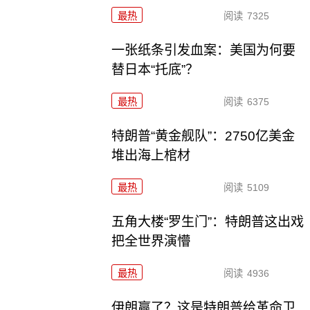
最热
阅读
7325
一张纸条引发血案：美国为何要
替日本“托底”？
最热
阅读
6375
特朗普“黄金舰队”：2750亿美金
堆出海上棺材
最热
阅读
5109
五角大楼“罗生门”：特朗普这出戏
把全世界演懵
最热
阅读
4936
伊朗赢了？这是特朗普给革命卫