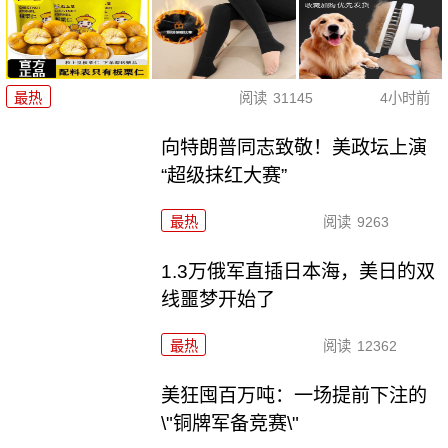
最热
阅读
31145
4小时前
向特朗普同志致敬！美政坛上演
“超级抹红大赛”
最热
阅读
9263
1.3万俄军直插日本海，美日的双
线噩梦开始了
最热
阅读
12362
美狂囤百万吨：一场提前下注的
\"铜牌军备竞赛\"