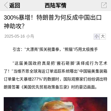
返回
西陆军情
300%暴增！特朗普为何反成中国出口
神助攻？
小
大
2025-05-16
小鸟
引言："大漂亮"挥关税重拳，"熊猫"巧用太极推手
"这届美国政府真是把'搬石砸脚'演绎成行为艺术
了！"当维齐恩全球海运订单追踪系统曝出"中国输美集装箱
订单量七天暴增277%"的数据时，国际观察家们纷纷调出特
朗普签署《美国优先贸易政策备忘录》时的豪迈画面。