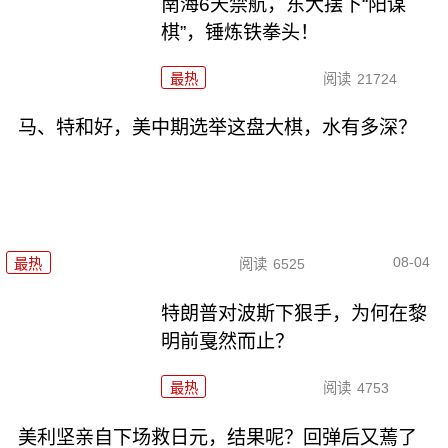
南海6天禁航，东大摆下“阳谋
棋”，锤炼铁拳头！
最热
阅读
21724
马、特和好，美中期选举这盘大棋，水有多深？
08-04
最热
阅读
6525
特朗普对波斯下狠手，为何在黎
明前戛然而止？
最热
阅读
4753
美利坚亲自下场救日元，结果呢？回弹后又蔫了