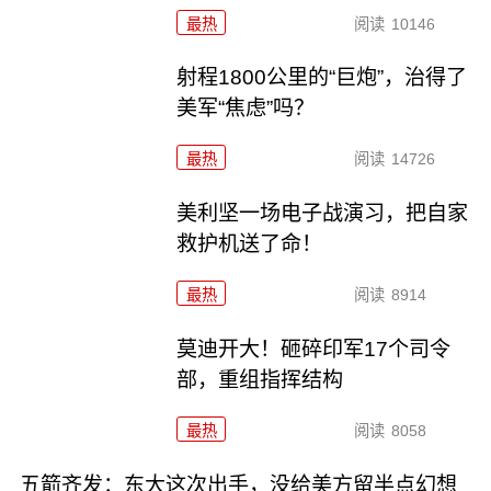
最热
阅读
10146
射程1800公里的“巨炮”，治得了
美军“焦虑”吗？
最热
阅读
14726
美利坚一场电子战演习，把自家
救护机送了命！
最热
阅读
8914
莫迪开大！砸碎印军17个司令
部，重组指挥结构
最热
阅读
8058
五箭齐发：东大这次出手，没给美方留半点幻想