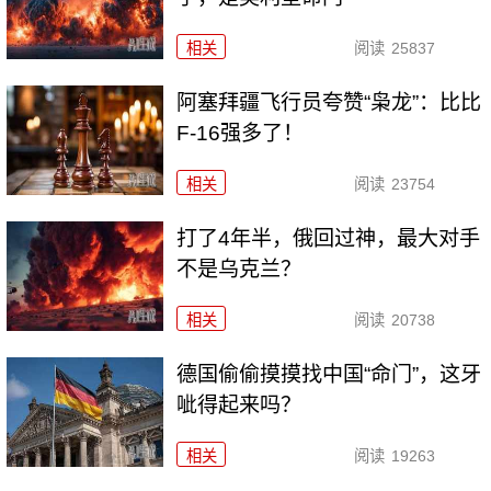
相关
阅读
25837
阿塞拜疆飞行员夸赞“枭龙”：比比
F-16强多了！
相关
阅读
23754
打了4年半，俄回过神，最大对手
不是乌克兰？
相关
阅读
20738
德国偷偷摸摸找中国“命门”，这牙
呲得起来吗？
相关
阅读
19263