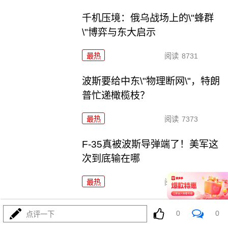
千机压境：俄乌战场上的\"蜂群
\"博弈与东大启示
最热
阅读
8731
波斯要给中东\"物理断网\"，特朗
普忙递橄榄枝？
最热
阅读
7373
F-35真被波斯导弹端了！美军这
次到底输在哪
最热
阅读
7159
算了不打了？特朗普这脚刹车，把全世界都晃吐了
0
0
点评一下