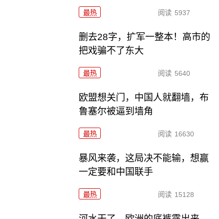
最热
阅读
5937
删去28字，扩军一整本！高市的
把戏骗不了东大
最热
阅读
5640
欧盟想关门，中国人就翻墙，布
鲁塞尔被逼到墙角
最热
阅读
16630
暴风来袭，这局决不能输，想赢
一定要和中国联手
最热
阅读
15128
河水干了，欧洲的底裤露出来