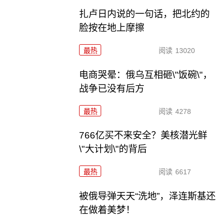
扎卢日内说的一句话，把北约的
脸按在地上摩擦
最热
阅读
13020
电商哭晕：俄乌互相砸\"饭碗\"，
战争已没有后方
最热
阅读
4278
766亿买不来安全？美核潜光鲜
\"大计划\"的背后
最热
阅读
6617
被俄导弹天天“洗地”，泽连斯基还
在做着美梦！