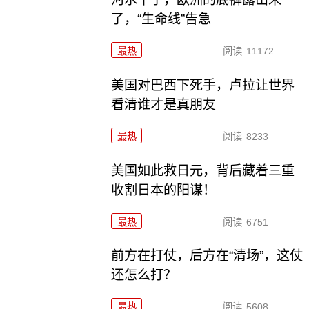
了，“生命线”告急
最热
阅读
11172
美国对巴西下死手，卢拉让世界
看清谁才是真朋友
最热
阅读
8233
美国如此救日元，背后藏着三重
收割日本的阳谋！
最热
阅读
6751
前方在打仗，后方在“清场”，这仗
还怎么打？
最热
阅读
5608