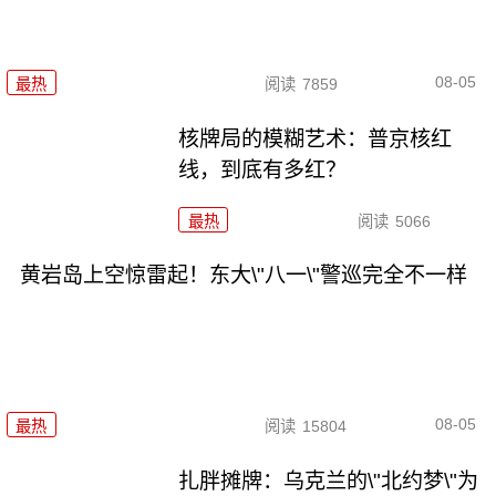
08-05
最热
阅读
7859
核牌局的模糊艺术：普京核红
线，到底有多红？
最热
阅读
5066
黄岩岛上空惊雷起！东大\"八一\"警巡完全不一样
08-05
最热
阅读
15804
扎胖摊牌：乌克兰的\"北约梦\"为