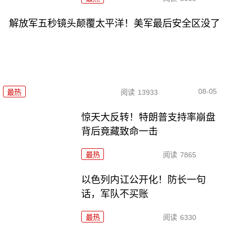
解放军五秒镜头颠覆太平洋！美军最后安全区没了
08-05
最热
阅读
13933
惊天大反转！特朗普支持率崩盘
背后竟藏致命一击
最热
阅读
7865
以色列内讧公开化！防长一句
话，军队不买账
最热
阅读
6330