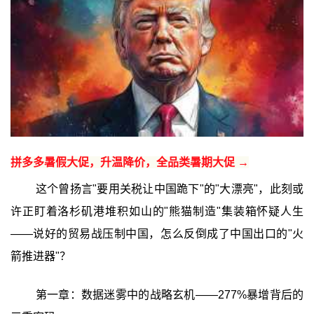
拼多多暑假大促，升温降价，全品类暑期大促 →
这个曾扬言"要用关税让中国跪下"的"大漂亮"，此刻或
许正盯着洛杉矶港堆积如山的"熊猫制造"集装箱怀疑人生
——说好的贸易战压制中国，怎么反倒成了中国出口的"火
箭推进器"？
第一章：数据迷雾中的战略玄机——277%暴增背后的