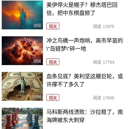
美伊停火是幌子？穆杰塔巴回
信，把中东棋盘掀了
相关
阅读
17875
冲之鸟礁一声炮响，高市早苗的
\"岛链梦\"碎一地
相关
阅读
17784
血条见底？美利坚这艘巨轮，或
许撑不了多久了
相关
阅读
17695
马科斯两线溃败：沙拉稳了，南
海牌被东大刺穿