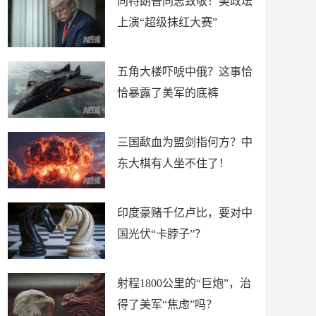
向特朗普同志致敬！美政坛
上演“超级抹红大赛”
五角大楼吓唬中俄？这事恰
恰暴露了美军的底裤
三国歃血为盟剑指何方？中
东大棋有人坐不住了！
印度豪赌千亿卢比，要对中
国光伏“卡脖子”？
射程1800公里的“巨炮”，治
得了美军“焦虑”吗？