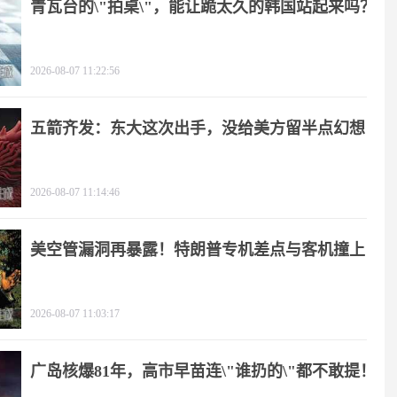
青瓦台的\"拍桌\"，能让跪太久的韩国站起来吗？
2026-08-07 11:22:56
五箭齐发：东大这次出手，没给美方留半点幻想
2026-08-07 11:14:46
美空管漏洞再暴露！特朗普专机差点与客机撞上
2026-08-07 11:03:17
广岛核爆81年，高市早苗连\"谁扔的\"都不敢提！