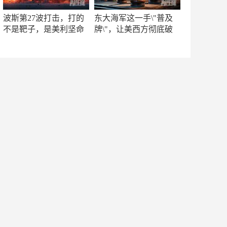
波斯第27波打击，打的
东大海军这一手\"普及
不是靶子，是美利坚命
牌\"，让美西方彻底破
门
防！