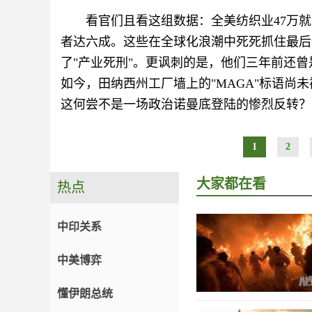
看官们且看这组数据：全美纺织业47万
者达六成。这些在全球化浪潮中死死抓住最后
了"产业死刑"。更讽刺的是，他们三年前还曾
如今，田纳西州工厂墙上的"MAGA"标语尚
这何尝不是一场政治诺曼底登陆的惨烈反转？
1
2
大家都在看
热点
中印关系
中美博弈
懂伊朗总统