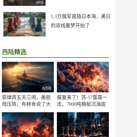
1.3万俄军直插日本海，美日
的双线噩梦开始了
西陆精选
菲律宾五天三闹，美航
报复来了！苏-57雷霆一
母压阵，布林肯说了大
击，7000吨粮船沉海底
实话