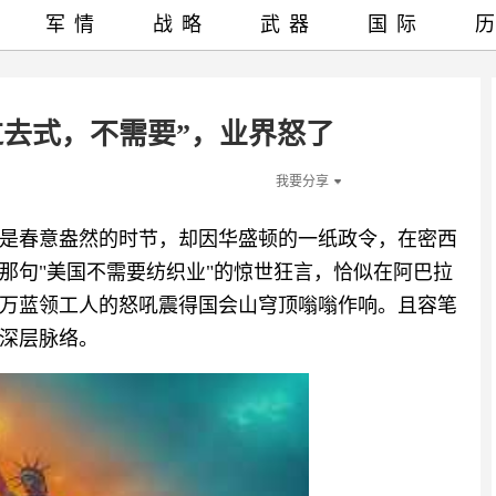
军情
战略
武器
国际
过去式，不需要”，业界怒了
我要分享
是春意盎然的时节，却因华盛顿的一纸政令，在密西
那句"美国不需要纺织业"的惊世狂言，恰似在阿巴拉
7万蓝领工人的怒吼震得国会山穹顶嗡嗡作响。且容笔
深层脉络。