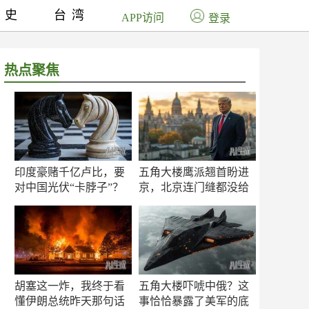
历史
台湾
APP访问
登录
热点聚焦
印度豪赌千亿卢比，要
五角大楼鹰派翘首盼进
对中国光伏“卡脖子”？
京，北京连门缝都没给
留
胡塞这一炸，我终于看
五角大楼吓唬中俄？这
懂伊朗总统昨天那句话
事恰恰暴露了美军的底