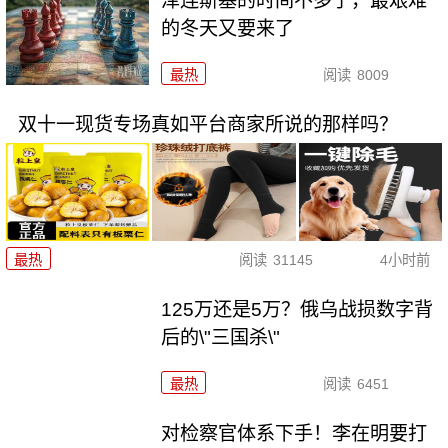
泽连斯基的时间不多了，最艰难
的冬天又要来了
最热
阅读
8009
双十一现货专场真如平台商家所说的那样吗？
最热
阅读
31145
4小时前
125万还是5万？俄乌战损数字背
后的\"三国杀\"
最热
阅读
6451
对检察官体系下手！李在明要打