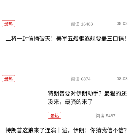
08-03
最热
阅读
16483
上将一封信捅破天！美军五艘驱逐舰要盖三口锅！
08-03
最热
阅读
6874
特朗普要对伊朗动手？最狠的还
没来，最骚的来了
最热
阅读
5487
特朗普这狼来了连演十遍，伊朗：你猜我信不信？