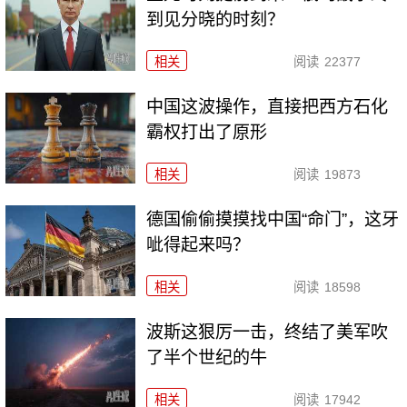
到见分晓的时刻？
相关
阅读
22377
中国这波操作，直接把西方石化
霸权打出了原形
相关
阅读
19873
德国偷偷摸摸找中国“命门”，这牙
呲得起来吗？
相关
阅读
18598
波斯这狠厉一击，终结了美军吹
了半个世纪的牛
相关
阅读
17942