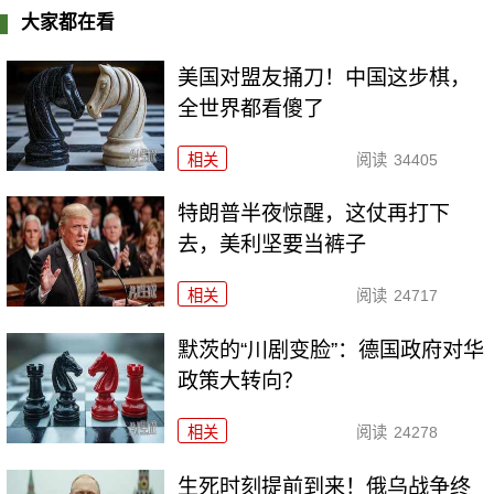
大家都在看
美国对盟友捅刀！中国这步棋，
全世界都看傻了
相关
阅读
34405
特朗普半夜惊醒，这仗再打下
去，美利坚要当裤子
相关
阅读
24717
默茨的“川剧变脸”：德国政府对华
政策大转向？
相关
阅读
24278
生死时刻提前到来！俄乌战争终