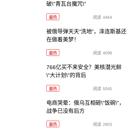
破\"青瓦台魔咒\"
最热
阅读
4464
被俄导弹天天“洗地”，泽连斯基还
在做着美梦！
最热
阅读
4098
766亿买不来安全？美核潜光鲜
\"大计划\"的背后
最热
阅读
5045
电商哭晕：俄乌互相砸\"饭碗\"，
战争已没有后方
最热
阅读
2803