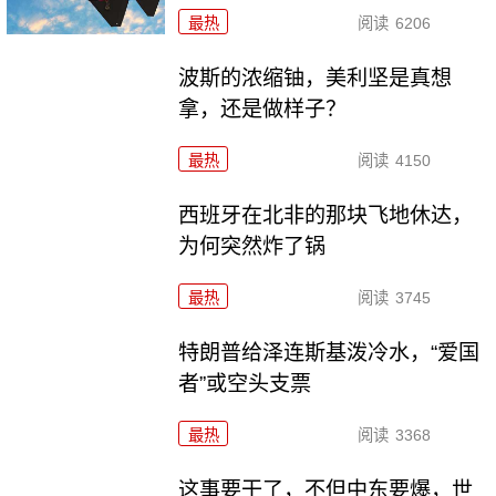
最热
阅读
6206
波斯的浓缩铀，美利坚是真想
拿，还是做样子？
最热
阅读
4150
西班牙在北非的那块飞地休达，
为何突然炸了锅
最热
阅读
3745
特朗普给泽连斯基泼冷水，“爱国
者”或空头支票
最热
阅读
3368
这事要干了，不但中东要爆，世