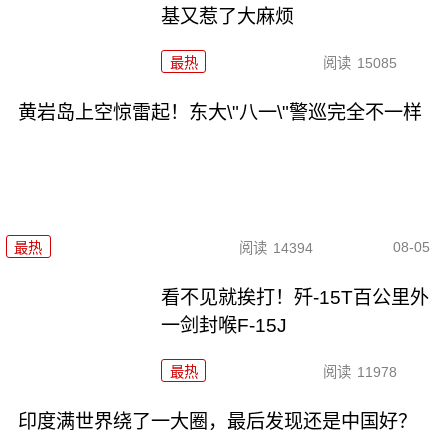
基又惹了大麻烦
最热
阅读
15085
黄岩岛上空惊雷起！东大\"八一\"警巡完全不一样
08-05
最热
阅读
14394
看不见就挨打！歼-15T百公里外
一剑封喉F-15J
最热
阅读
11978
印度满世界绕了一大圈，最后发现还是中国好？