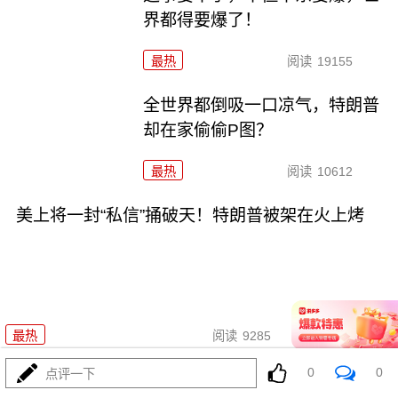
界都得要爆了！
最热
阅读
19155
全世界都倒吸一口凉气，特朗普
却在家偷偷P图？
最热
阅读
10612
美上将一封“私信”捅破天！特朗普被架在火上烤
08-02
最热
阅读
9285
0
0
点评一下
两大命门决定美国退无可退，伊