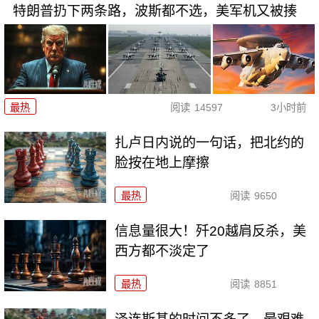
特朗普扔下两条路，波斯都不选，美军机又被揍
最热
阅读
14597
3小时前
扎卢日内说的一句话，把北约的
脸按在地上摩擦
最热
阅读
9650
信息量很大！歼20越肩反杀，美
西方都不淡定了
最热
阅读
8851