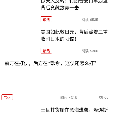
惊天大反转！特朗普支持率崩盘
背后竟藏致命一击
最热
阅读
6535
美国如此救日元，背后藏着三重
收割日本的阳谋！
最热
阅读
5300
前方在打仗，后方在“清场”，这仗还怎么打？
08-05
最热
阅读
4318
土耳其货船在黑海遭袭，泽连斯