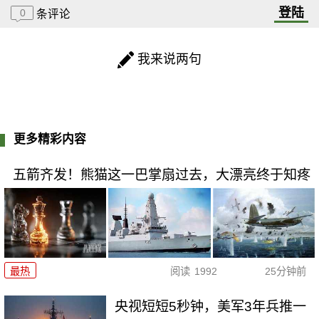
登陆
0
条评论
我来说两句
更多精彩内容
五箭齐发！熊猫这一巴掌扇过去，大漂亮终于知疼
最热
阅读
1992
25分钟前
央视短短5秒钟，美军3年兵推一