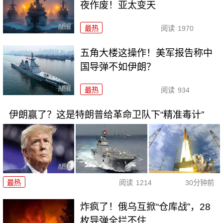
夜作废！亚太变天
最热
阅读
1970
五角大楼这操作！美军报告称中
国导弹不如伊朗？
最热
阅读
934
伊朗赢了？这是特朗普给革命卫队下“精准毒计”
最热
阅读
1214
30分钟前
炸疯了！俄乌互掀“仓库战”，28
枚导弹全拦不住