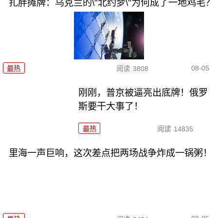
扎胖摊牌：乌克兰的\"北约梦\"为何成了一地鸡毛？
08-05
最热
阅读
3808
刚刚，普京被逼亮出底牌！俄罗
斯要干大事了！
最热
阅读
14835
里海一声巨响，这次差点把两场战争炸成一锅粥！