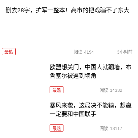
删去28字，扩军一整本！高市的把戏骗不了东大
最热
阅读
4194
3小时前
欧盟想关门，中国人就翻墙，布
鲁塞尔被逼到墙角
最热
阅读
14332
暴风来袭，这局决不能输，想赢
一定要和中国联手
最热
阅读
13117