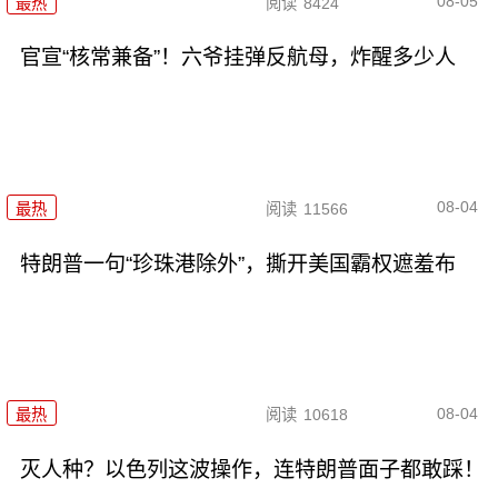
08-05
最热
阅读
8424
官宣“核常兼备”！六爷挂弹反航母，炸醒多少人
08-04
最热
阅读
11566
特朗普一句“珍珠港除外”，撕开美国霸权遮羞布
08-04
最热
阅读
10618
灭人种？以色列这波操作，连特朗普面子都敢踩！