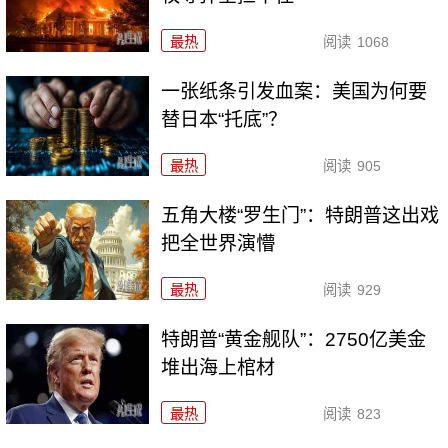
最热
阅读
1068
一张纸条引发血案：美国为何要
替日本“托底”？
最热
阅读
905
五角大楼“罗生门”：特朗普这出戏
把全世界演懵
最热
阅读
929
特朗普“黄金舰队”：2750亿美金
堆出海上棺材
最热
阅读
823