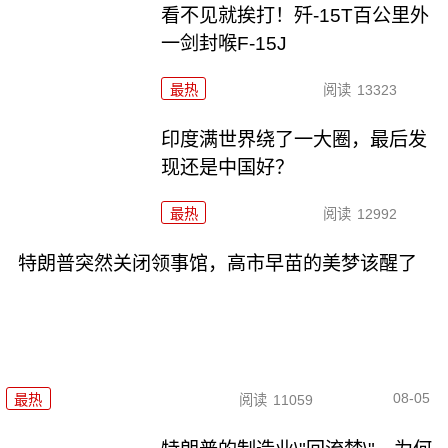
看不见就挨打！歼-15T百公里外
一剑封喉F-15J
最热
阅读
13323
印度满世界绕了一大圈，最后发
现还是中国好？
最热
阅读
12992
特朗普突然关闭领事馆，高市早苗的美梦该醒了
08-05
最热
阅读
11059