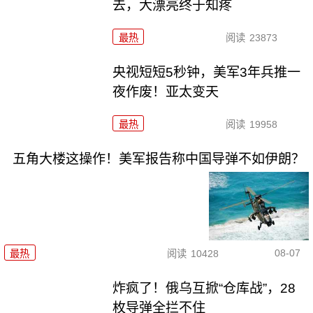
去，大漂亮终于知疼
最热
阅读
23873
央视短短5秒钟，美军3年兵推一
夜作废！亚太变天
最热
阅读
19958
五角大楼这操作！美军报告称中国导弹不如伊朗？
08-07
最热
阅读
10428
炸疯了！俄乌互掀“仓库战”，28
枚导弹全拦不住