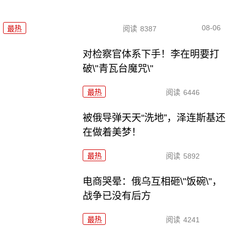
08-06
最热
阅读
8387
对检察官体系下手！李在明要打
破\"青瓦台魔咒\"
最热
阅读
6446
被俄导弹天天“洗地”，泽连斯基还
在做着美梦！
最热
阅读
5892
电商哭晕：俄乌互相砸\"饭碗\"，
战争已没有后方
最热
阅读
4241