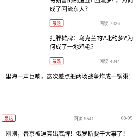
特朗普的制造业\"回流梦\"，为何
成了回流东大？
最热
阅读
7826
扎胖摊牌：乌克兰的\"北约梦\"为
何成了一地鸡毛？
最热
阅读
4844
里海一声巨响，这次差点把两场战争炸成一锅粥！
08-05
最热
阅读
9541
刚刚，普京被逼亮出底牌！俄罗斯要干大事了！