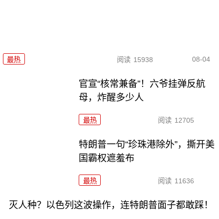
08-04
最热
阅读
15938
官宣“核常兼备”！六爷挂弹反航
母，炸醒多少人
最热
阅读
12705
特朗普一句“珍珠港除外”，撕开美
国霸权遮羞布
最热
阅读
11636
灭人种？以色列这波操作，连特朗普面子都敢踩！