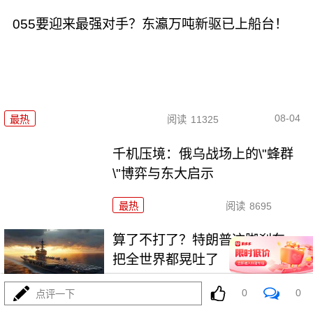
055要迎来最强对手？东瀛万吨新驱已上船台！
08-04
最热
阅读
11325
千机压境：俄乌战场上的\"蜂群
\"博弈与东大启示
最热
阅读
8695
算了不打了？特朗普这脚刹车，
把全世界都晃吐了
最热
阅读
15970
0
0
点评一下