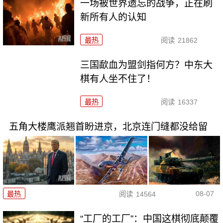
一场被世界遗忘的战争，正在刷
新所有人的认知
最热
阅读
21862
三国歃血为盟剑指何方？中东大
棋有人坐不住了！
最热
阅读
16337
五角大楼鹰派翘首盼进京，北京连门缝都没给留
08-07
最热
阅读
14564
“工厂的工厂”：中国这棋彻底颠覆