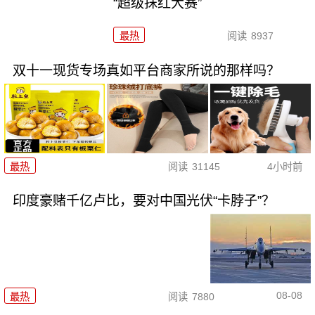
“超级抹红大赛”
最热
阅读
8937
双十一现货专场真如平台商家所说的那样吗？
最热
阅读
31145
4小时前
印度豪赌千亿卢比，要对中国光伏“卡脖子”？
08-08
最热
阅读
7880