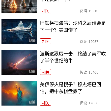
相关
阅读
19210
巴铁横扫海湾：沙科之后谁会是
下一个？美国懵了
相关
阅读
19057
波斯这狠厉一击，终结了美军吹
了半个世纪的牛
相关
阅读
18408
美伊停火是幌子？穆杰塔巴回
信，把中东棋盘掀了
相关
阅读
17858