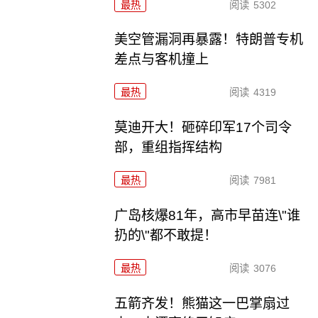
最热
阅读
5302
美空管漏洞再暴露！特朗普专机
差点与客机撞上
最热
阅读
4319
莫迪开大！砸碎印军17个司令
部，重组指挥结构
最热
阅读
7981
广岛核爆81年，高市早苗连\"谁
扔的\"都不敢提！
最热
阅读
3076
五箭齐发！熊猫这一巴掌扇过