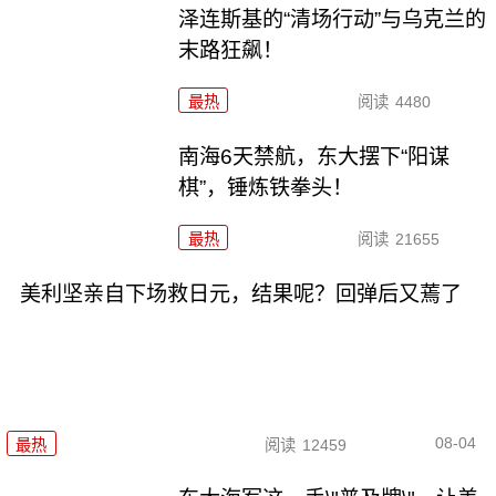
泽连斯基的“清场行动”与乌克兰的
末路狂飙！
最热
阅读
4480
南海6天禁航，东大摆下“阳谋
棋”，锤炼铁拳头！
最热
阅读
21655
美利坚亲自下场救日元，结果呢？回弹后又蔫了
08-04
最热
阅读
12459