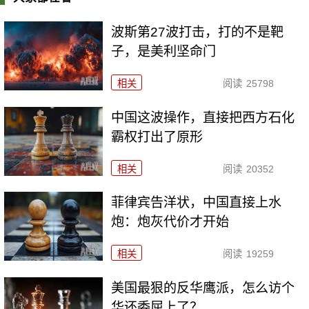
波斯第27波打击，打的不是靶
子，是美利坚命门
相关
阅读
25798
中国这波操作，直接把西方石化
霸权打出了原形
相关
阅读
20352
菲律宾告洋状，中国直接上水
炮：炮灰代价才开始
相关
阅读
19259
美国最狠的反华鹰派，怎么访个
华还委屈上了？