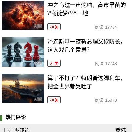
冲之鸟礁一声炮响，高市早苗的
\"岛链梦\"碎一地
相关
阅读
17764
泽连斯基一夜斩总理又砍防长，
这大戏几个意思？
相关
阅读
17748
算了不打了？特朗普这脚刹车，
把全世界都晃吐了
相关
阅读
15970
热门评论
登陆
0
条评论