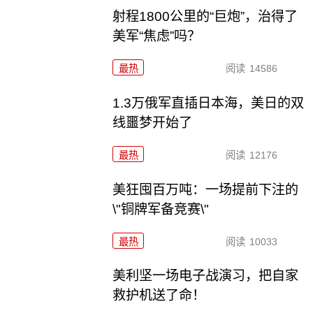
射程1800公里的“巨炮”，治得了
美军“焦虑”吗？
最热
阅读
14586
1.3万俄军直插日本海，美日的双
线噩梦开始了
最热
阅读
12176
美狂囤百万吨：一场提前下注的
\"铜牌军备竞赛\"
最热
阅读
10033
美利坚一场电子战演习，把自家
救护机送了命！