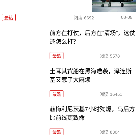
08-05
最热
阅读
6692
前方在打仗，后方在“清场”，这仗
还怎么打？
最热
阅读
5578
土耳其货船在黑海遭袭，泽连斯
基又惹了大麻烦
最热
阅读
16451
赫梅利尼茨基7小时殉爆，乌后方
比前线更致命
最热
阅读
8304