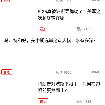
最热
阅读
7351
F-35真被波斯导弹端了！美军这
次到底输在哪
最热
阅读
7133
马、特和好，美中期选举这盘大棋，水有多深？
08-04
最热
阅读
6506
特朗普对波斯下狠手，为何在黎
明前戛然而止？
最热
阅读
4725