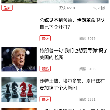
最热
阅读
6510
2小时前
总统见不到领袖，伊朗革命卫队
自己下令开打？
最热
阅读
6079
特朗普一句“我们也想要导弹”揭了
美国的老底
最热
阅读
3103
沙特王储、埃尔多安、夏巴兹在
麦加搞了个大新闻
最热
阅读
2551