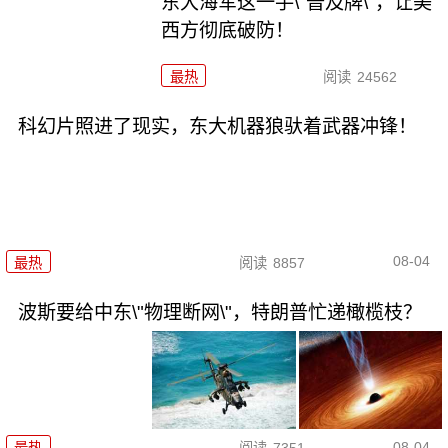
东大海军这一手\"普及牌\"，让美
西方彻底破防！
最热
阅读
24562
科幻片照进了现实，东大机器狼驮着武器冲锋！
08-04
最热
阅读
8857
波斯要给中东\"物理断网\"，特朗普忙递橄榄枝？
08-04