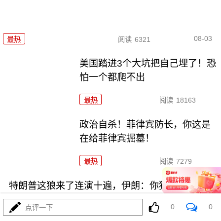
08-03
最热
阅读
6321
美国踏进3个大坑把自己埋了！恐
怕一个都爬不出
最热
阅读
18163
政治自杀！菲律宾防长，你这是
在给菲律宾掘墓！
最热
阅读
7279
特朗普这狼来了连演十遍，伊朗：你猜我信不信？
0
0
点评一下