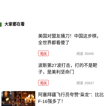
大家都在看
美国对盟友捅刀！中国这步棋，
全世界都看傻了
相关
阅读
35095
波斯第27波打击，打的不是靶
子，是美利坚命门
相关
阅读
25837
阿塞拜疆飞行员夸赞“枭龙”：比比
F-16强多了！