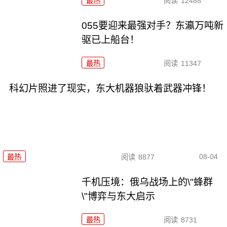
最热
阅读
12488
055要迎来最强对手？东瀛万吨新
驱已上船台！
最热
阅读
11347
科幻片照进了现实，东大机器狼驮着武器冲锋！
08-04
最热
阅读
8877
千机压境：俄乌战场上的\"蜂群
\"博弈与东大启示
最热
阅读
8731