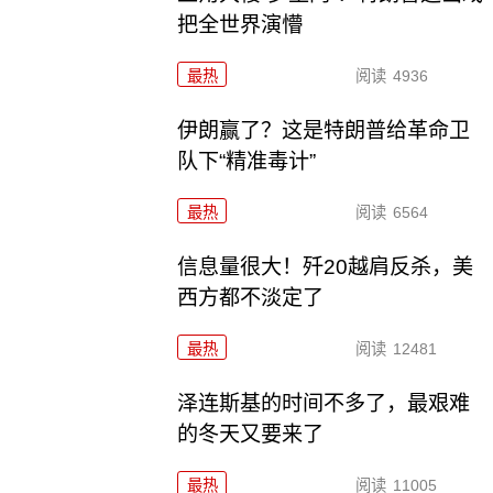
把全世界演懵
最热
阅读
4936
伊朗赢了？这是特朗普给革命卫
队下“精准毒计”
最热
阅读
6564
信息量很大！歼20越肩反杀，美
西方都不淡定了
最热
阅读
12481
泽连斯基的时间不多了，最艰难
的冬天又要来了
最热
阅读
11005