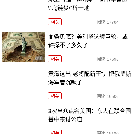
\"岛链梦\"碎一地
相关
阅读
17784
血条见底？美利坚这艘巨轮，或
许撑不了多久了
相关
阅读
17695
黄海这出“老将配新王”，把俄罗斯
海军看沉默了
相关
阅读
16506
3次当众点名美国：东大在联合国
替中东讨公道
相关
阅读
15190