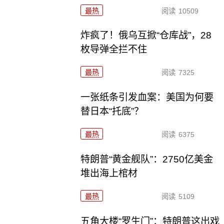
最热
阅读
10509
炸疯了！俄乌互掀“仓库战”，28
枚导弹全拦不住
最热
阅读
7325
一张纸条引发血案：美国为何要
替日本“托底”？
最热
阅读
6375
特朗普“黄金舰队”：2750亿美金
堆出海上棺材
最热
阅读
5109
五角大楼“罗生门”：特朗普这出戏