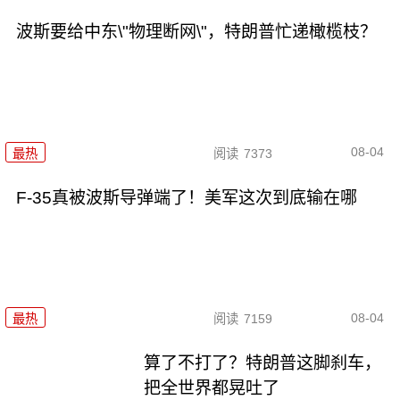
波斯要给中东\"物理断网\"，特朗普忙递橄榄枝？
08-04
最热
阅读
7373
F-35真被波斯导弹端了！美军这次到底输在哪
08-04
最热
阅读
7159
算了不打了？特朗普这脚刹车，
把全世界都晃吐了