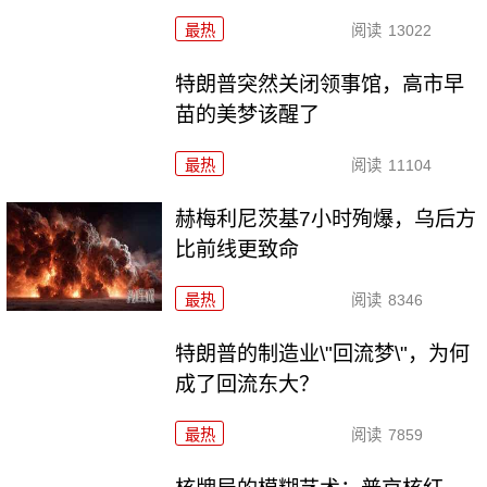
最热
阅读
13022
特朗普突然关闭领事馆，高市早
苗的美梦该醒了
最热
阅读
11104
赫梅利尼茨基7小时殉爆，乌后方
比前线更致命
最热
阅读
8346
特朗普的制造业\"回流梦\"，为何
成了回流东大？
最热
阅读
7859