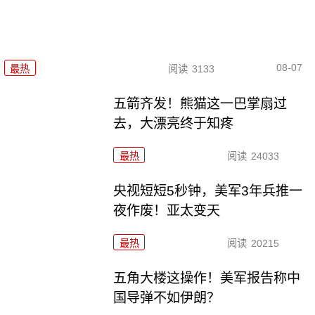
08-07
最热
阅读
3133
五箭齐发！熊猫这一巴掌扇过
去，大漂亮终于知疼
最热
阅读
24033
央视短短5秒钟，美军3年兵推一
夜作废！亚太变天
最热
阅读
20215
五角大楼这操作！美军报告称中
国导弹不如伊朗？