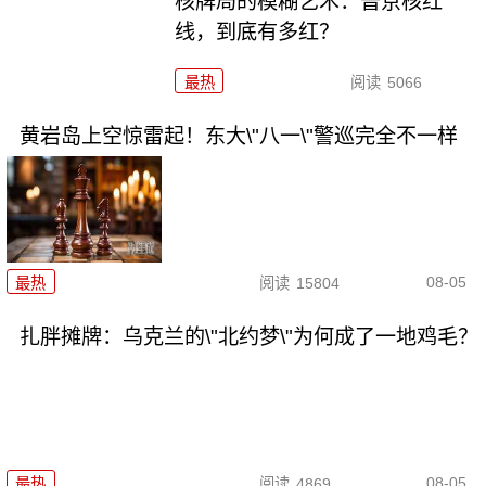
核牌局的模糊艺术：普京核红
线，到底有多红？
最热
阅读
5066
黄岩岛上空惊雷起！东大\"八一\"警巡完全不一样
08-05
最热
阅读
15804
扎胖摊牌：乌克兰的\"北约梦\"为何成了一地鸡毛？
08-05
最热
阅读
4869