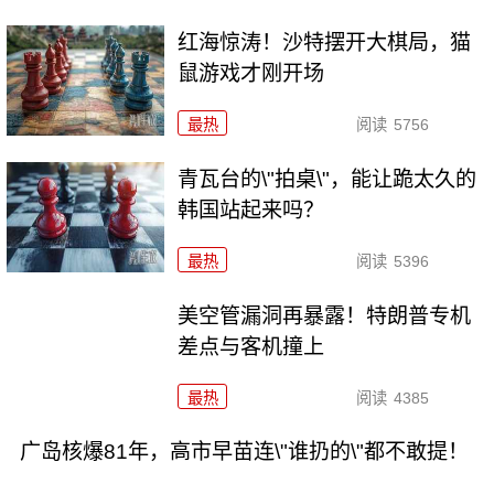
红海惊涛！沙特摆开大棋局，猫
鼠游戏才刚开场
最热
阅读
5756
青瓦台的\"拍桌\"，能让跪太久的
韩国站起来吗？
最热
阅读
5396
美空管漏洞再暴露！特朗普专机
差点与客机撞上
最热
阅读
4385
广岛核爆81年，高市早苗连\"谁扔的\"都不敢提！