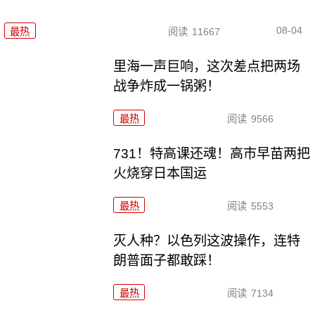
08-04
最热
阅读
11667
里海一声巨响，这次差点把两场
战争炸成一锅粥！
最热
阅读
9566
731！特高课还魂！高市早苗两把
火烧穿日本国运
最热
阅读
5553
灭人种？以色列这波操作，连特
朗普面子都敢踩！
最热
阅读
7134