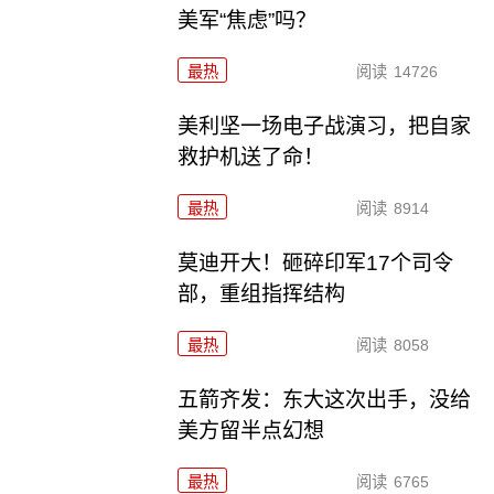
美军“焦虑”吗？
最热
阅读
14726
美利坚一场电子战演习，把自家
救护机送了命！
最热
阅读
8914
莫迪开大！砸碎印军17个司令
部，重组指挥结构
最热
阅读
8058
五箭齐发：东大这次出手，没给
美方留半点幻想
最热
阅读
6765