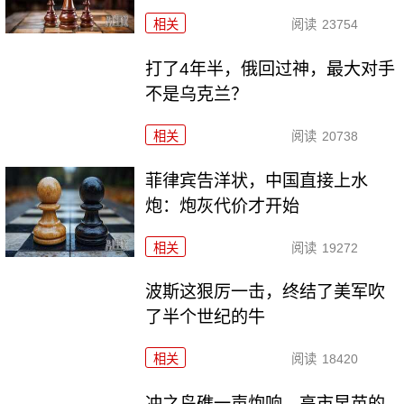
相关
阅读
23754
打了4年半，俄回过神，最大对手
不是乌克兰？
相关
阅读
20738
菲律宾告洋状，中国直接上水
炮：炮灰代价才开始
相关
阅读
19272
波斯这狠厉一击，终结了美军吹
了半个世纪的牛
相关
阅读
18420
冲之鸟礁一声炮响，高市早苗的