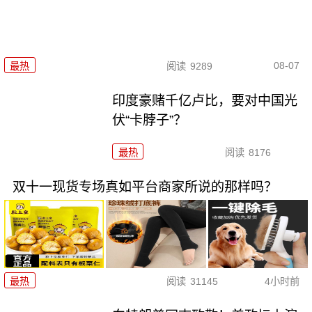
08-07
最热
阅读
9289
印度豪赌千亿卢比，要对中国光
伏“卡脖子”？
最热
阅读
8176
双十一现货专场真如平台商家所说的那样吗？
最热
阅读
31145
4小时前