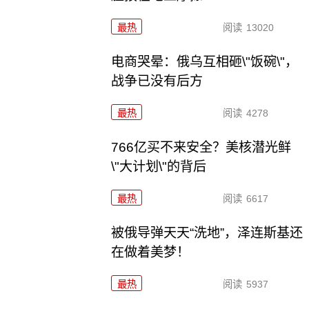
最热
阅读
13020
电商哭晕：俄乌互相砸\"饭碗\"，
战争已没有后方
最热
阅读
4278
766亿买不来安全？美核潜光鲜
\"大计划\"的背后
最热
阅读
6617
被俄导弹天天“洗地”，泽连斯基还
在做着美梦！
最热
阅读
5937