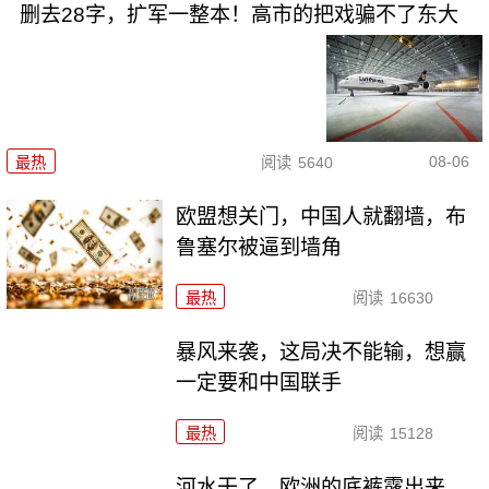
删去28字，扩军一整本！高市的把戏骗不了东大
08-06
最热
阅读
5640
欧盟想关门，中国人就翻墙，布
鲁塞尔被逼到墙角
最热
阅读
16630
暴风来袭，这局决不能输，想赢
一定要和中国联手
最热
阅读
15128
河水干了，欧洲的底裤露出来