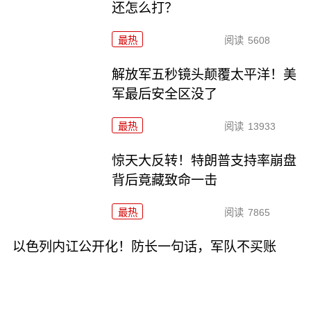
还怎么打？
最热
阅读
5608
解放军五秒镜头颠覆太平洋！美
军最后安全区没了
最热
阅读
13933
惊天大反转！特朗普支持率崩盘
背后竟藏致命一击
最热
阅读
7865
以色列内讧公开化！防长一句话，军队不买账