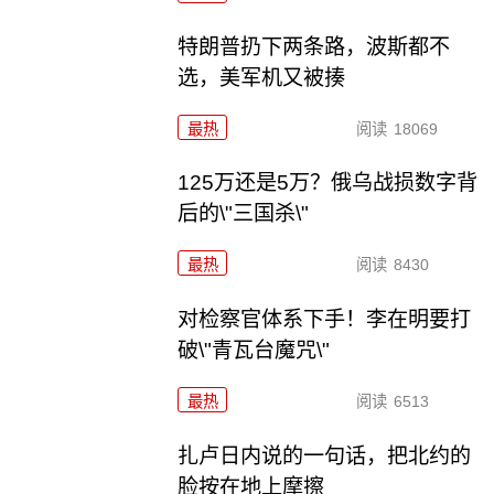
特朗普扔下两条路，波斯都不
选，美军机又被揍
最热
阅读
18069
125万还是5万？俄乌战损数字背
后的\"三国杀\"
最热
阅读
8430
对检察官体系下手！李在明要打
破\"青瓦台魔咒\"
最热
阅读
6513
扎卢日内说的一句话，把北约的
脸按在地上摩擦