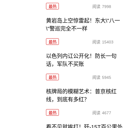
最热
阅读
7998
黄岩岛上空惊雷起！东大\"八一
\"警巡完全不一样
最热
阅读
15403
以色列内讧公开化！防长一句
话，军队不买账
最热
阅读
5945
核牌局的模糊艺术：普京核红
线，到底有多红？
最热
阅读
4677
看不见就挨打！歼-15T百公里外