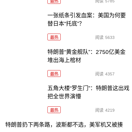
最热
阅读
5785
一张纸条引发血案：美国为何要
替日本“托底”？
最热
阅读
5633
特朗普“黄金舰队”：2750亿美金
堆出海上棺材
最热
阅读
4357
五角大楼“罗生门”：特朗普这出戏
把全世界演懵
最热
阅读
4219
特朗普扔下两条路，波斯都不选，美军机又被揍