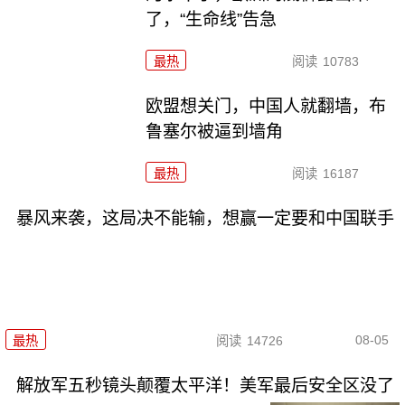
了，“生命线”告急
最热
阅读
10783
欧盟想关门，中国人就翻墙，布
鲁塞尔被逼到墙角
最热
阅读
16187
暴风来袭，这局决不能输，想赢一定要和中国联手
08-05
最热
阅读
14726
解放军五秒镜头颠覆太平洋！美军最后安全区没了