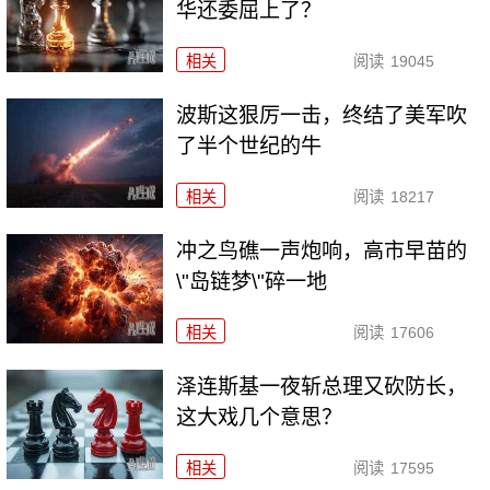
华还委屈上了？
相关
阅读
19045
波斯这狠厉一击，终结了美军吹
了半个世纪的牛
相关
阅读
18217
冲之鸟礁一声炮响，高市早苗的
\"岛链梦\"碎一地
相关
阅读
17606
泽连斯基一夜斩总理又砍防长，
这大戏几个意思？
相关
阅读
17595