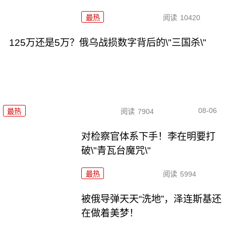
最热
阅读
10420
125万还是5万？俄乌战损数字背后的\"三国杀\"
08-06
最热
阅读
7904
对检察官体系下手！李在明要打
破\"青瓦台魔咒\"
最热
阅读
5994
被俄导弹天天“洗地”，泽连斯基还
在做着美梦！