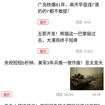
广岛核爆81年，高市早苗连\"谁
扔的\"都不敢提！
最热
阅读
2493
五箭齐发！熊猫这一巴掌扇过
去，大漂亮终于知疼
最热
阅读
22421
央视短短5秒钟，美军3年兵推一夜作废！亚太变天
08-06
最热
阅读
18239