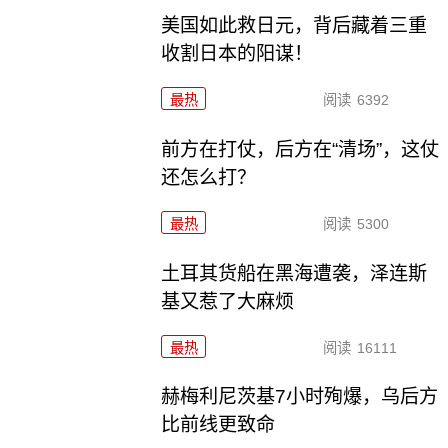
美国如此救日元，背后藏着三重
收割日本的阳谋！
最热
阅读
6392
前方在打仗，后方在“清场”，这仗
还怎么打？
最热
阅读
5300
土耳其货船在黑海遭袭，泽连斯
基又惹了大麻烦
最热
阅读
16111
赫梅利尼茨基7小时殉爆，乌后方
比前线更致命