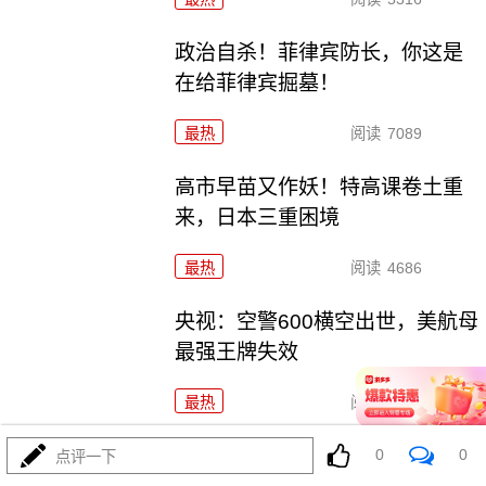
政治自杀！菲律宾防长，你这是
在给菲律宾掘墓！
最热
阅读
7089
高市早苗又作妖！特高课卷土重
来，日本三重困境
最热
阅读
4686
央视：空警600横空出世，美航母
最强王牌失效
最热
阅读
23816
东瀛彻底撕掉和平面具，公然发
0
0
点评一下