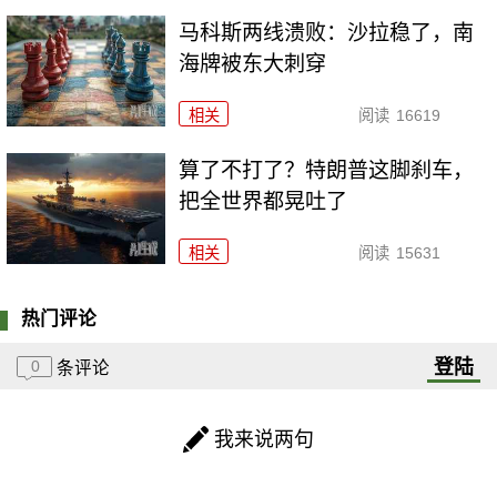
马科斯两线溃败：沙拉稳了，南
海牌被东大刺穿
相关
阅读
16619
算了不打了？特朗普这脚刹车，
把全世界都晃吐了
相关
阅读
15631
热门评论
登陆
0
条评论
我来说两句