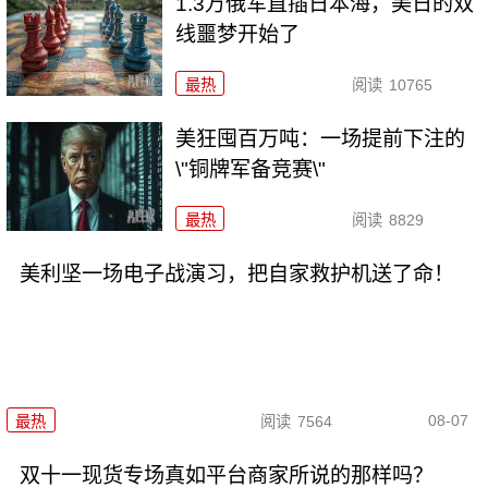
1.3万俄军直插日本海，美日的双
线噩梦开始了
最热
阅读
10765
美狂囤百万吨：一场提前下注的
\"铜牌军备竞赛\"
最热
阅读
8829
美利坚一场电子战演习，把自家救护机送了命！
08-07
最热
阅读
7564
双十一现货专场真如平台商家所说的那样吗？