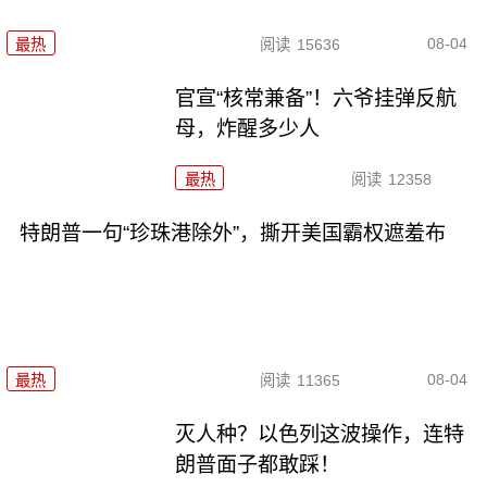
08-04
最热
阅读
15636
官宣“核常兼备”！六爷挂弹反航
母，炸醒多少人
最热
阅读
12358
特朗普一句“珍珠港除外”，撕开美国霸权遮羞布
08-04
最热
阅读
11365
灭人种？以色列这波操作，连特
朗普面子都敢踩！