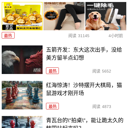
最热
阅读
31145
4小时前
五箭齐发：东大这次出手，没给
美方留半点幻想
最热
阅读
5652
红海惊涛！沙特摆开大棋局，猫
鼠游戏才刚开场
最热
阅读
4873
青瓦台的\"拍桌\"，能让跪太久的