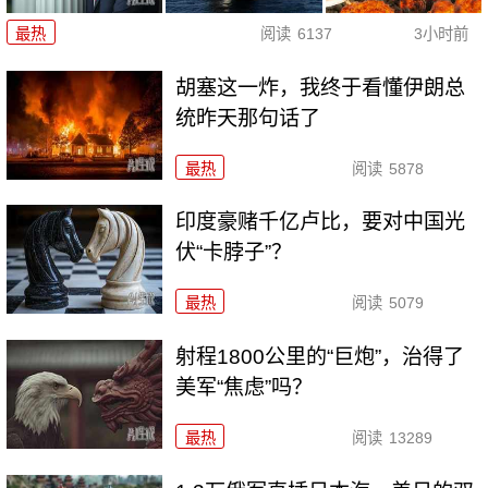
最热
阅读
6137
3小时前
胡塞这一炸，我终于看懂伊朗总
统昨天那句话了
最热
阅读
5878
印度豪赌千亿卢比，要对中国光
伏“卡脖子”？
最热
阅读
5079
射程1800公里的“巨炮”，治得了
美军“焦虑”吗？
最热
阅读
13289