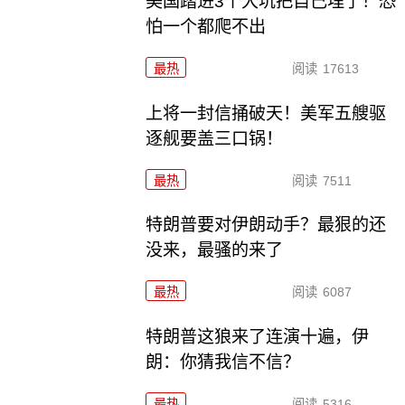
美国踏进3个大坑把自己埋了！恐
怕一个都爬不出
最热
阅读
17613
上将一封信捅破天！美军五艘驱
逐舰要盖三口锅！
最热
阅读
7511
特朗普要对伊朗动手？最狠的还
没来，最骚的来了
最热
阅读
6087
特朗普这狼来了连演十遍，伊
朗：你猜我信不信？
最热
阅读
5316