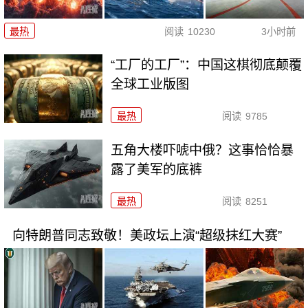
最热
阅读
10230
3小时前
“工厂的工厂”：中国这棋彻底颠覆
全球工业版图
最热
阅读
9785
五角大楼吓唬中俄？这事恰恰暴
露了美军的底裤
最热
阅读
8251
向特朗普同志致敬！美政坛上演“超级抹红大赛”