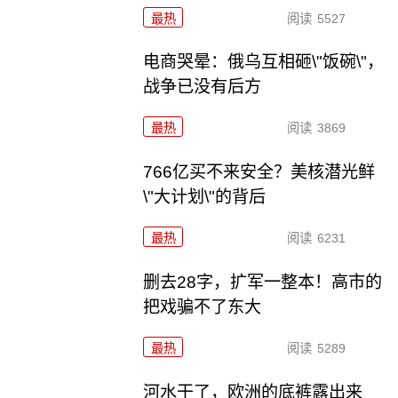
最热
阅读
5527
电商哭晕：俄乌互相砸\"饭碗\"，
战争已没有后方
最热
阅读
3869
766亿买不来安全？美核潜光鲜
\"大计划\"的背后
最热
阅读
6231
删去28字，扩军一整本！高市的
把戏骗不了东大
最热
阅读
5289
河水干了，欧洲的底裤露出来