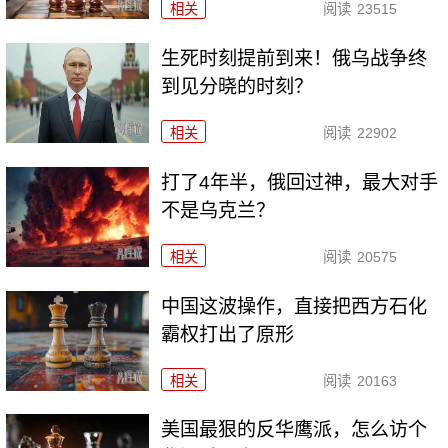
相关
阅读
23515
生死时刻提前到来！俄乌战争终
到见分晓的时刻？
相关
阅读
22902
打了4年半，俄回过神，最大对手
不是乌克兰？
相关
阅读
20575
中国这波操作，直接把西方石化
霸权打出了原形
相关
阅读
20163
美国最狠的反华鹰派，怎么访个