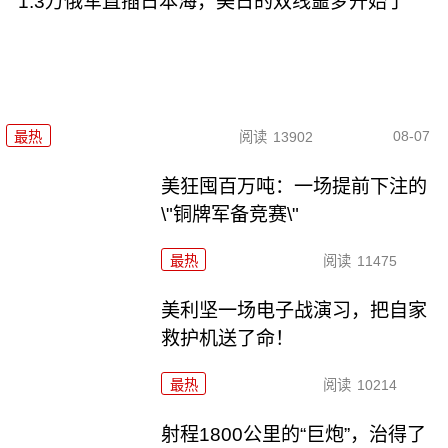
1.3万俄军直插日本海，美日的双线噩梦开始了
08-07
最热
阅读
13902
美狂囤百万吨：一场提前下注的
\"铜牌军备竞赛\"
最热
阅读
11475
美利坚一场电子战演习，把自家
救护机送了命！
最热
阅读
10214
射程1800公里的“巨炮”，治得了