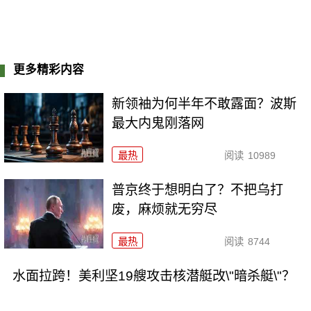
更多精彩内容
新领袖为何半年不敢露面？波斯
最大内鬼刚落网
最热
阅读
10989
普京终于想明白了？不把乌打
废，麻烦就无穷尽
最热
阅读
8744
水面拉跨！美利坚19艘攻击核潜艇改\"暗杀艇\"？