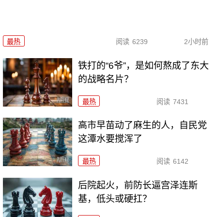
最热
阅读
6239
2小时前
铁打的“6爷”，是如何熬成了东大
的战略名片？
最热
阅读
7431
高市早苗动了麻生的人，自民党
这潭水要搅浑了
最热
阅读
6142
后院起火，前防长逼宫泽连斯
基，低头或硬扛？