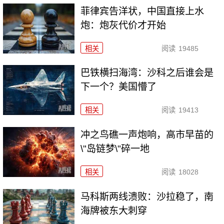
菲律宾告洋状，中国直接上水
炮：炮灰代价才开始
相关
阅读
19485
巴铁横扫海湾：沙科之后谁会是
下一个？美国懵了
相关
阅读
19413
冲之鸟礁一声炮响，高市早苗的
\"岛链梦\"碎一地
相关
阅读
18028
马科斯两线溃败：沙拉稳了，南
海牌被东大刺穿