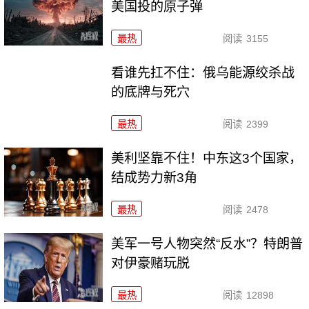
美国投的原子弹
最热
阅读
3155
看谁先扛不住：俄乌能源绞杀战
的底牌与死穴
最热
阅读
2399
美利坚靠不住！中东这3个国家，
结成势力新3角
最热
阅读
2478
美军一号人物突然“反水”？特朗普
对伊豪赌玩脱
最热
阅读
12898