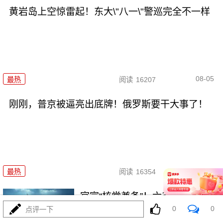
黄岩岛上空惊雷起！东大\"八一\"警巡完全不一样
08-05
最热
阅读
16207
刚刚，普京被逼亮出底牌！俄罗斯要干大事了！
08-04
最热
阅读
16354
官宣“核常兼备”！六爷挂弹反航
0
0
母，炸醒多少人
点评一下