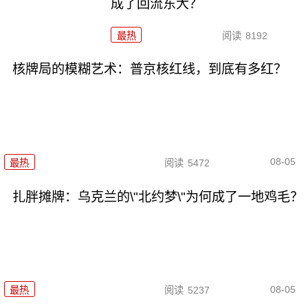
成了回流东大？
最热
阅读
8192
核牌局的模糊艺术：普京核红线，到底有多红？
08-05
最热
阅读
5472
扎胖摊牌：乌克兰的\"北约梦\"为何成了一地鸡毛？
08-05
最热
阅读
5237