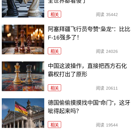
全世界都看傻了
相关
阅读
35442
阿塞拜疆飞行员夸赞“枭龙”：比比
F-16强多了！
相关
阅读
24026
中国这波操作，直接把西方石化
霸权打出了原形
相关
阅读
20611
德国偷偷摸摸找中国“命门”，这牙
呲得起来吗？
相关
阅读
19544