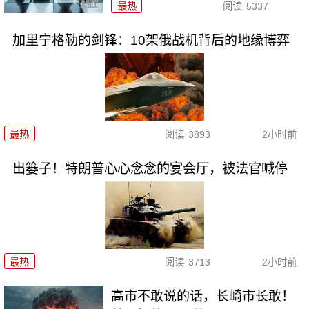
最热
阅读
5337
加里宁格勒的剑锋：10架俄战机背后的地缘博弈
最热
阅读
3893
2小时前
出篓子！特朗普心心念念的宴会厅，被法官喊停
最热
阅读
3713
2小时前
高市不敢说的话，长崎市长敢！