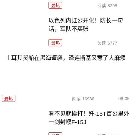
最热
阅读
8298
以色列内讧公开化！防长一句
话，军队不买账
最热
阅读
6777
土耳其货船在黑海遭袭，泽连斯基又惹了大麻烦
08-05
最热
阅读
16936
看不见就挨打！歼-15T百公里外
一剑封喉F-15J