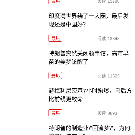
最热
阅读
13788
印度满世界绕了一大圈，最后发
现还是中国好？
最热
阅读
13348
特朗普突然关闭领事馆，高市早
苗的美梦该醒了
最热
阅读
11523
赫梅利尼茨基7小时殉爆，乌后方
比前线更致命
最热
阅读
8693
特朗普的制造业\"回流梦\"，为何