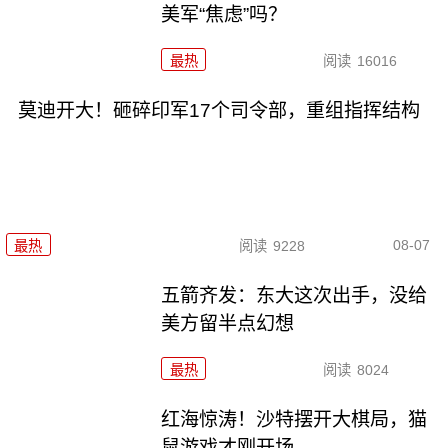
美军“焦虑”吗？
最热
阅读
16016
莫迪开大！砸碎印军17个司令部，重组指挥结构
08-07
最热
阅读
9228
五箭齐发：东大这次出手，没给
美方留半点幻想
最热
阅读
8024
红海惊涛！沙特摆开大棋局，猫
鼠游戏才刚开场