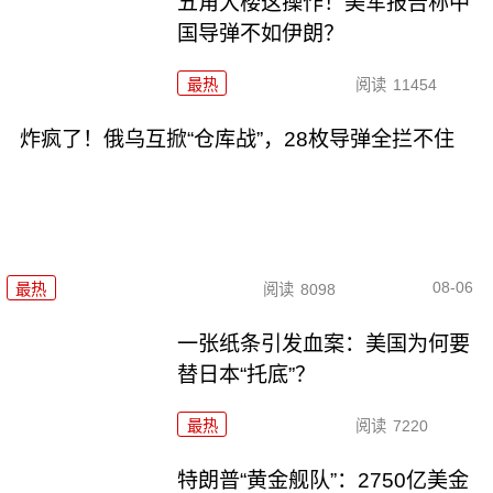
五角大楼这操作！美军报告称中
国导弹不如伊朗？
最热
阅读
11454
炸疯了！俄乌互掀“仓库战”，28枚导弹全拦不住
08-06
最热
阅读
8098
一张纸条引发血案：美国为何要
替日本“托底”？
最热
阅读
7220
特朗普“黄金舰队”：2750亿美金