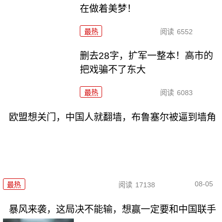
在做着美梦！
最热
阅读
6552
删去28字，扩军一整本！高市的
把戏骗不了东大
最热
阅读
6083
欧盟想关门，中国人就翻墙，布鲁塞尔被逼到墙角
08-05
最热
阅读
17138
暴风来袭，这局决不能输，想赢一定要和中国联手