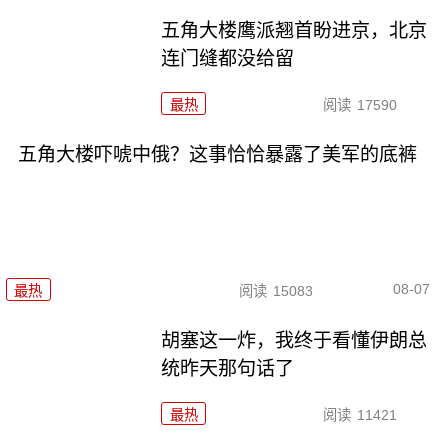
五角大楼鹰派翘首盼进京，北京
连门缝都没给留
最热
阅读
17590
五角大楼吓唬中俄？这事恰恰暴露了美军的底裤
08-07
最热
阅读
15083
胡塞这一炸，我终于看懂伊朗总
统昨天那句话了
最热
阅读
11421