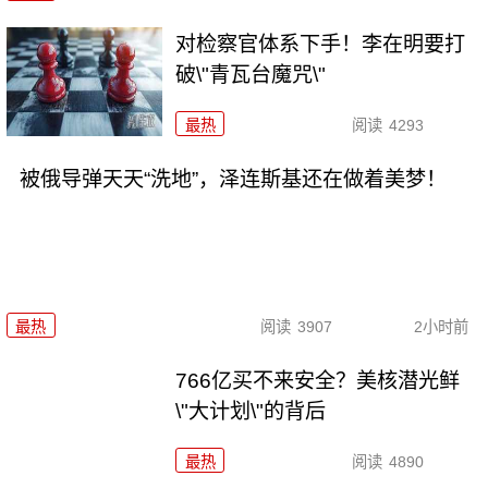
对检察官体系下手！李在明要打
破\"青瓦台魔咒\"
最热
阅读
4293
被俄导弹天天“洗地”，泽连斯基还在做着美梦！
最热
阅读
3907
2小时前
766亿买不来安全？美核潜光鲜
\"大计划\"的背后
最热
阅读
4890