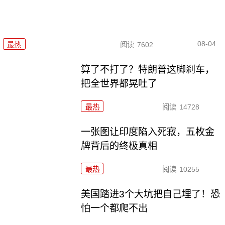
08-04
最热
阅读
7602
算了不打了？特朗普这脚刹车，
把全世界都晃吐了
最热
阅读
14728
一张图让印度陷入死寂，五枚金
牌背后的终极真相
最热
阅读
10255
美国踏进3个大坑把自己埋了！恐
怕一个都爬不出