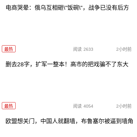
电商哭晕：俄乌互相砸\"饭碗\"，战争已没有后方
最热
阅读
2633
2小时前
删去28字，扩军一整本！高市的把戏骗不了东大
最热
阅读
4054
2小时前
欧盟想关门，中国人就翻墙，布鲁塞尔被逼到墙角