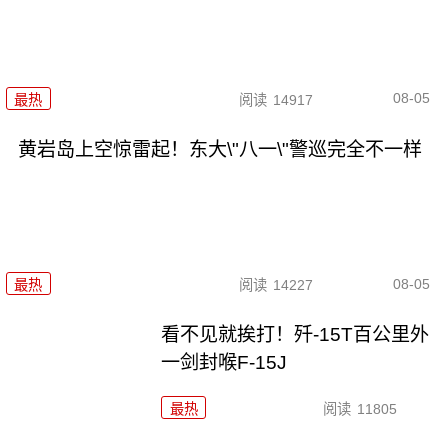
08-05
最热
阅读
14917
黄岩岛上空惊雷起！东大\"八一\"警巡完全不一样
08-05
最热
阅读
14227
看不见就挨打！歼-15T百公里外
一剑封喉F-15J
最热
阅读
11805