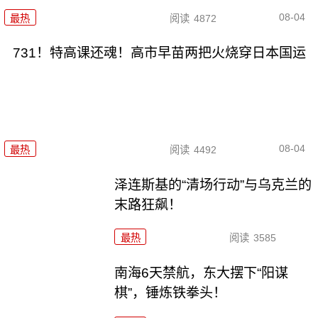
08-04
最热
阅读
4872
731！特高课还魂！高市早苗两把火烧穿日本国运
08-04
最热
阅读
4492
泽连斯基的“清场行动”与乌克兰的
末路狂飙！
最热
阅读
3585
南海6天禁航，东大摆下“阳谋
棋”，锤炼铁拳头！