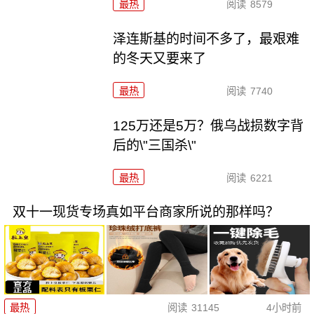
最热
阅读
8579
泽连斯基的时间不多了，最艰难
的冬天又要来了
最热
阅读
7740
125万还是5万？俄乌战损数字背
后的\"三国杀\"
最热
阅读
6221
双十一现货专场真如平台商家所说的那样吗？
最热
阅读
31145
4小时前