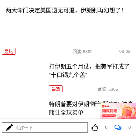
两大命门决定美国退无可退，伊朗别再幻想了！
08-02
最热
阅读
6862
打伊朗五个月仗，把美军打成了
“十口锅九个盖”
最热
阅读
5305
特朗普要对伊朗“断气断电”？这豪
赌让全球买单
最热
阅读
4452
0
0
点评一下