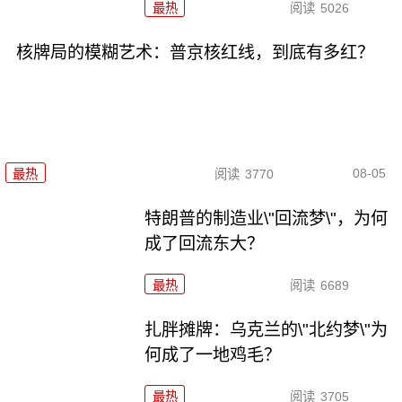
最热
阅读
5026
核牌局的模糊艺术：普京核红线，到底有多红？
08-05
最热
阅读
3770
特朗普的制造业\"回流梦\"，为何
成了回流东大？
最热
阅读
6689
扎胖摊牌：乌克兰的\"北约梦\"为
何成了一地鸡毛？
最热
阅读
3705