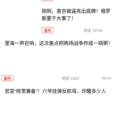
刚刚，普京被逼亮出底牌！俄罗
斯要干大事了！
最热
阅读
14745
里海一声巨响，这次差点把两场战争炸成一锅粥！
08-05
最热
阅读
8355
官宣“核常兼备”！六爷挂弹反航母，炸醒多少人