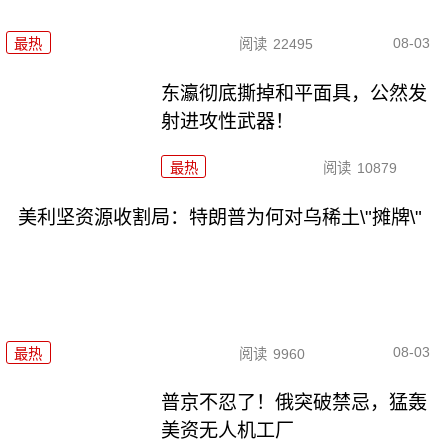
08-03
最热
阅读
22495
东瀛彻底撕掉和平面具，公然发
射进攻性武器！
最热
阅读
10879
美利坚资源收割局：特朗普为何对乌稀土\"摊牌\"
08-03
最热
阅读
9960
普京不忍了！俄突破禁忌，猛轰
美资无人机工厂