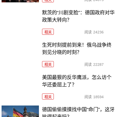
默茨的“川剧变脸”：德国政府对华
政策大转向？
相关
阅读
24236
生死时刻提前到来！俄乌战争终
到见分晓的时刻？
相关
阅读
22287
美国最狠的反华鹰派，怎么访个
华还委屈上了？
相关
阅读
18594
德国偷偷摸摸找中国“命门”，这牙
呲得起来吗？