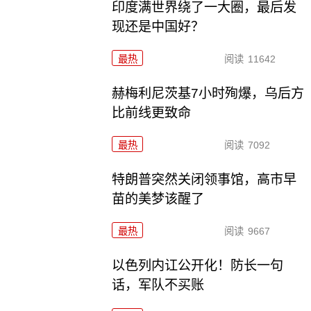
印度满世界绕了一大圈，最后发
现还是中国好？
最热
阅读
11642
赫梅利尼茨基7小时殉爆，乌后方
比前线更致命
最热
阅读
7092
特朗普突然关闭领事馆，高市早
苗的美梦该醒了
最热
阅读
9667
以色列内讧公开化！防长一句
话，军队不买账