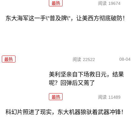
最热
阅读
19674
东大海军这一手\"普及牌\"，让美西方彻底破防！
08-04
最热
阅读
22522
美利坚亲自下场救日元，结果
呢？回弹后又蔫了
最热
阅读
11489
科幻片照进了现实，东大机器狼驮着武器冲锋！