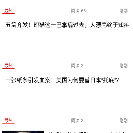
最热
阅读
65
刚刚
五箭齐发！熊猫这一巴掌扇过去，大漂亮终于知疼
最热
阅读
2
刚刚
一张纸条引发血案：美国为何要替日本“托底”？
最热
阅读
2
刚刚