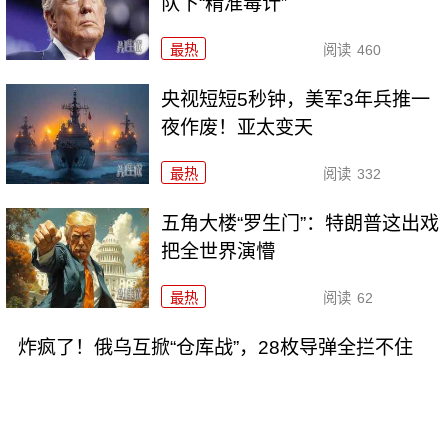
队下“精准毒计”
最热
阅读
460
央视短短5秒钟，美军3年兵推一
夜作废！亚太变天
最热
阅读
332
五角大楼“罗生门”：特朗普这出戏
把全世界演懵
最热
阅读
62
炸疯了！俄乌互掀“仓库战”，28枚导弹全拦不住