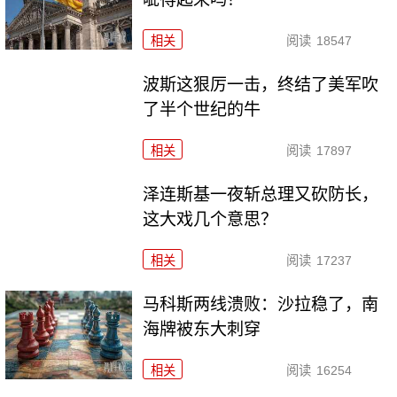
相关
阅读
18547
波斯这狠厉一击，终结了美军吹
了半个世纪的牛
相关
阅读
17897
泽连斯基一夜斩总理又砍防长，
这大戏几个意思？
相关
阅读
17237
马科斯两线溃败：沙拉稳了，南
海牌被东大刺穿
相关
阅读
16254