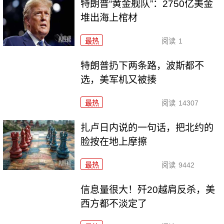
特朗普“黄金舰队”：2750亿美金
堆出海上棺材
最热
阅读
1
特朗普扔下两条路，波斯都不
选，美军机又被揍
最热
阅读
14307
扎卢日内说的一句话，把北约的
脸按在地上摩擦
最热
阅读
9442
信息量很大！歼20越肩反杀，美
西方都不淡定了