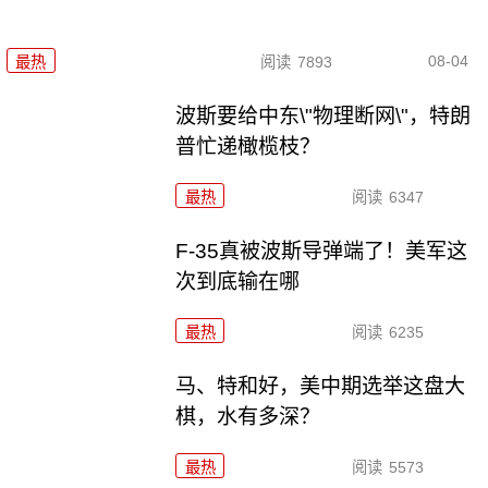
08-04
最热
阅读
7893
波斯要给中东\"物理断网\"，特朗
普忙递橄榄枝？
最热
阅读
6347
F-35真被波斯导弹端了！美军这
次到底输在哪
最热
阅读
6235
马、特和好，美中期选举这盘大
棋，水有多深？
最热
阅读
5573