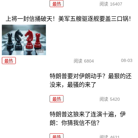
最热
阅读
16407
上将一封信捅破天！美军五艘驱逐舰要盖三口锅！
08-03
最热
阅读
6804
特朗普要对伊朗动手？最狠的还
没来，最骚的来了
最热
阅读
5420
特朗普这狼来了连演十遍，伊
朗：你猜我信不信？
最热
阅读
4621