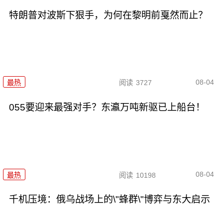
特朗普对波斯下狠手，为何在黎明前戛然而止？
08-04
最热
阅读
3727
055要迎来最强对手？东瀛万吨新驱已上船台！
08-04
最热
阅读
10198
千机压境：俄乌战场上的\"蜂群\"博弈与东大启示