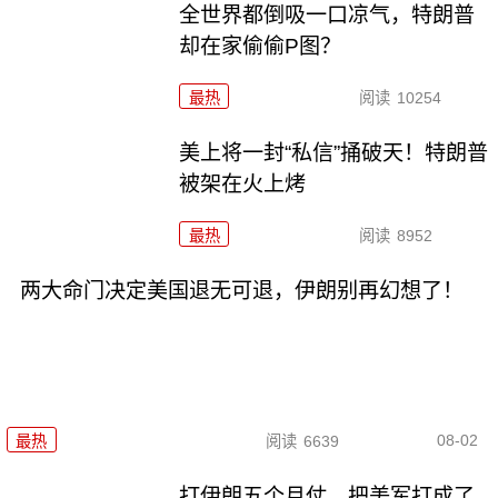
全世界都倒吸一口凉气，特朗普
却在家偷偷P图？
最热
阅读
10254
美上将一封“私信”捅破天！特朗普
被架在火上烤
最热
阅读
8952
两大命门决定美国退无可退，伊朗别再幻想了！
08-02
最热
阅读
6639
打伊朗五个月仗，把美军打成了