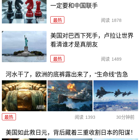
一定要和中国联手
最热
阅读
1878
美国对巴西下死手，卢拉让世界
看清谁才是真朋友
最热
阅读
1489
河水干了，欧洲的底裤露出来了，“生命线”告急
最热
阅读
1393
30分钟前
美国如此救日元，背后藏着三重收割日本的阳谋！