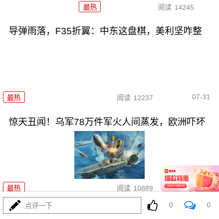
最热
阅读
14245
导弹雨落，F35折翼：中东这盘棋，美利坚咋整
07-31
最热
阅读
12237
惊天丑闻！乌军78万件军火人间蒸发，欧洲吓坏
07-31
最热
阅读
10889
0
0
点评一下
波斯第27波打击，打的不是靶子，是美利坚命门