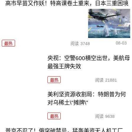
高市早苗又作妖！特高课卷土重来，日本三重困境
08-03
最热
阅读
3748
央视：空警600横空出世，美航母
最强王牌失效
最热
阅读
21881
美利坚资源收割局：特朗普为何
对乌稀土\"摊牌\"
最热
阅读
9638
普京不忍了！俄突破禁忌，猛轰美资无人机工厂