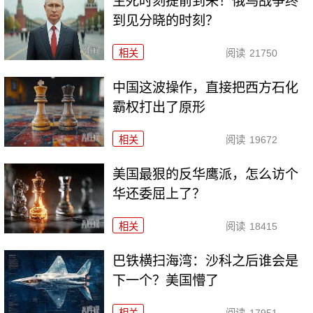
生死时刻提前到来！俄乌战争终
到见分晓的时刻？
相关
阅读
21750
中国这波操作，直接把西方石化
霸权打出了原形
相关
阅读
19672
美国最狠的反华鹰派，怎么访个
华还委屈上了？
相关
阅读
18415
巴铁横扫海湾：沙科之后谁会是
下一个？美国懵了
相关
阅读
17951