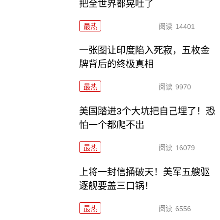
把全世界都晃吐了
最热
阅读
14401
一张图让印度陷入死寂，五枚金
牌背后的终极真相
最热
阅读
9970
美国踏进3个大坑把自己埋了！恐
怕一个都爬不出
最热
阅读
16079
上将一封信捅破天！美军五艘驱
逐舰要盖三口锅！
最热
阅读
6556