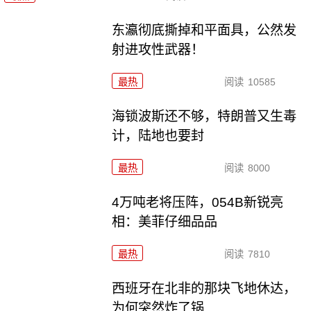
东瀛彻底撕掉和平面具，公然发
射进攻性武器！
最热
阅读
10585
海锁波斯还不够，特朗普又生毒
计，陆地也要封
最热
阅读
8000
4万吨老将压阵，054B新锐亮
相：美菲仔细品品
最热
阅读
7810
西班牙在北非的那块飞地休达，
为何突然炸了锅