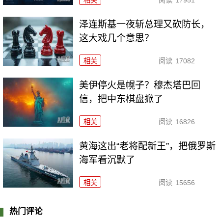
泽连斯基一夜斩总理又砍防长，
这大戏几个意思？
相关
阅读
17082
美伊停火是幌子？穆杰塔巴回
信，把中东棋盘掀了
相关
阅读
16826
黄海这出“老将配新王”，把俄罗斯
海军看沉默了
相关
阅读
15656
热门评论