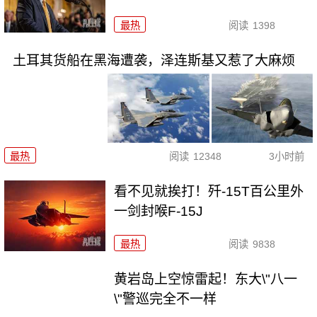
最热
阅读
1398
土耳其货船在黑海遭袭，泽连斯基又惹了大麻烦
最热
阅读
12348
3小时前
看不见就挨打！歼-15T百公里外
一剑封喉F-15J
最热
阅读
9838
黄岩岛上空惊雷起！东大\"八一
\"警巡完全不一样