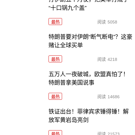
“十口锅九个盖”
最热
阅读
5058
特朗普要对伊朗“断气断电”？这豪
赌让全球买单
最热
阅读
4218
五万人一夜破城，欧盟真怕了！
特朗普拿美国说事
最热
阅读
14686
铁证出台！菲律宾求锤得锤！解
放军黄岩岛亮剑
最热
阅读
21573