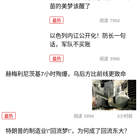
苗的美梦该醒了
最热
阅读
7954
以色列内讧公开化！防长一句
话，军队不买账
最热
阅读
3996
赫梅利尼茨基7小时殉爆，乌后方比前线更致命
最热
阅读
5894
3小时前
特朗普的制造业\"回流梦\"，为何成了回流东大？