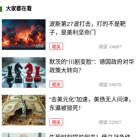
大家都在看
波斯第27波打击，打的不是靶
子，是美利坚命门
相关
阅读
24087
默茨的“川剧变脸”：德国政府对华
政策大转向？
相关
阅读
24070
“去美元化”加速，美债无人问津，
东瀛被锁死！
相关
阅读
22937