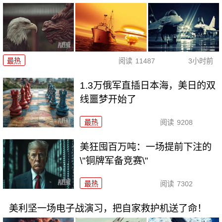
最热
阅读
11487
3小时前
1.3万俄军直插日本海，美日的双
线噩梦开始了
最热
阅读
9208
美狂囤百万吨：一场提前下注的
\"铜牌军备竞赛\"
最热
阅读
7302
美利坚一场电子战演习，把自家救护机送了命！