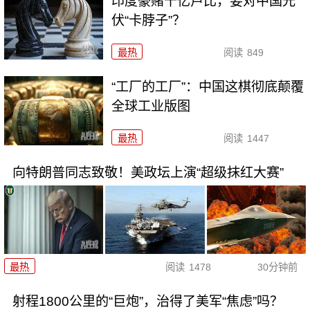
印度豪赌千亿卢比，要对中国光
伏“卡脖子”？
最热
阅读
849
“工厂的工厂”：中国这棋彻底颠覆
全球工业版图
最热
阅读
1447
向特朗普同志致敬！美政坛上演“超级抹红大赛”
最热
阅读
1478
30分钟前
射程1800公里的“巨炮”，治得了美军“焦虑”吗？