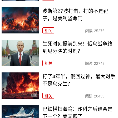
波斯第27波打击，打的不是靶
子，是美利坚命门
相关
阅读
25276
生死时刻提前到来！俄乌战争终
到见分晓的时刻？
相关
阅读
22745
打了4年半，俄回过神，最大对手
不是乌克兰？
相关
阅读
20453
巴铁横扫海湾：沙科之后谁会是
下一个？美国懵了