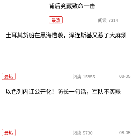
背后竟藏致命一击
最热
阅读
7314
土耳其货船在黑海遭袭，泽连斯基又惹了大麻烦
08-05
最热
阅读
15855
以色列内讧公开化！防长一句话，军队不买账
08-05
最热
阅读
5730