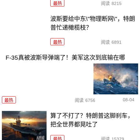
最热
阅读
8215
波斯要给中东\"物理断网\"，特朗
普忙递橄榄枝？
最热
阅读
6891
F-35真被波斯导弹端了！美军这次到底输在哪
08-04
最热
阅读
6756
算了不打了？特朗普这脚刹车，
把全世界都晃吐了
最热
阅读
15379