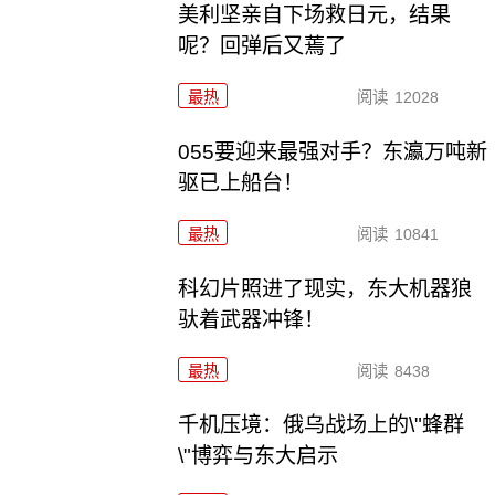
美利坚亲自下场救日元，结果
呢？回弹后又蔫了
最热
阅读
12028
055要迎来最强对手？东瀛万吨新
驱已上船台！
最热
阅读
10841
科幻片照进了现实，东大机器狼
驮着武器冲锋！
最热
阅读
8438
千机压境：俄乌战场上的\"蜂群
\"博弈与东大启示