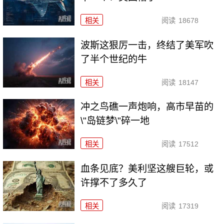
相关
阅读
18678
波斯这狠厉一击，终结了美军吹
了半个世纪的牛
相关
阅读
18147
冲之鸟礁一声炮响，高市早苗的
\"岛链梦\"碎一地
相关
阅读
17512
血条见底？美利坚这艘巨轮，或
许撑不了多久了
相关
阅读
17319