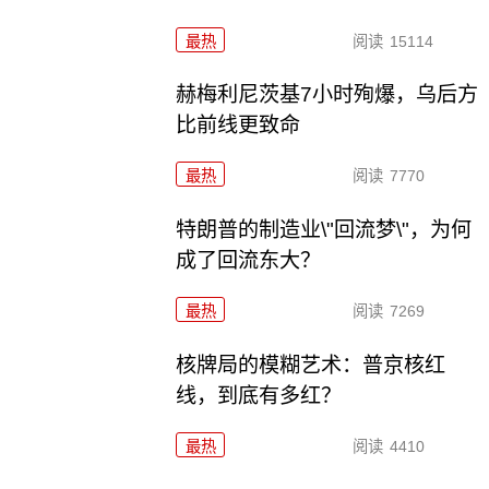
最热
阅读
15114
赫梅利尼茨基7小时殉爆，乌后方
比前线更致命
最热
阅读
7770
特朗普的制造业\"回流梦\"，为何
成了回流东大？
最热
阅读
7269
核牌局的模糊艺术：普京核红
线，到底有多红？
最热
阅读
4410