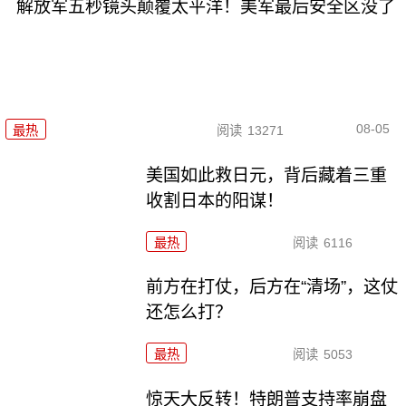
解放军五秒镜头颠覆太平洋！美军最后安全区没了
08-05
最热
阅读
13271
美国如此救日元，背后藏着三重
收割日本的阳谋！
最热
阅读
6116
前方在打仗，后方在“清场”，这仗
还怎么打？
最热
阅读
5053
惊天大反转！特朗普支持率崩盘