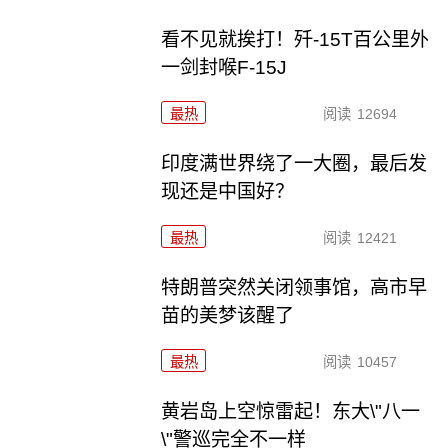
看不见就挨打！歼-15T百公里外
一剑封喉F-15J
最热
阅读
12694
印度满世界绕了一大圈，最后发
现还是中国好？
最热
阅读
12421
特朗普突然关闭领事馆，高市早
苗的美梦该醒了
最热
阅读
10457
黄岩岛上空惊雷起！东大\"八一
\"警巡完全不一样