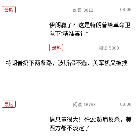
08-06
最热
阅读
3812
伊朗赢了？这是特朗普给革命卫
队下“精准毒计”
最热
阅读
5309
特朗普扔下两条路，波斯都不选，美军机又被揍
08-06
最热
阅读
16753
信息量很大！歼20越肩反杀，美
西方都不淡定了