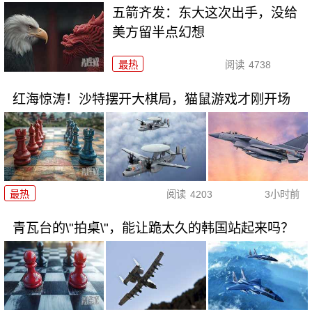
五箭齐发：东大这次出手，没给
美方留半点幻想
最热
阅读
4738
红海惊涛！沙特摆开大棋局，猫鼠游戏才刚开场
最热
阅读
4203
3小时前
青瓦台的\"拍桌\"，能让跪太久的韩国站起来吗？