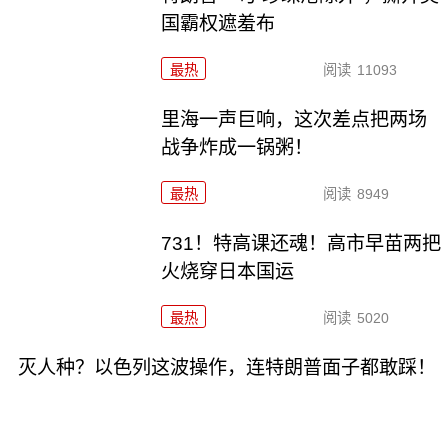
国霸权遮羞布
最热
阅读
11093
里海一声巨响，这次差点把两场
战争炸成一锅粥！
最热
阅读
8949
731！特高课还魂！高市早苗两把
火烧穿日本国运
最热
阅读
5020
灭人种？以色列这波操作，连特朗普面子都敢踩！