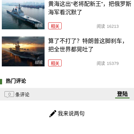
黄海这出“老将配新王”，把俄罗斯
海军看沉默了
相关
阅读
16213
算了不打了？特朗普这脚刹车，
把全世界都晃吐了
相关
阅读
15379
热门评论
登陆
0
条评论
我来说两句