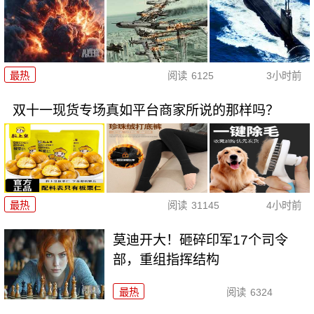
最热
阅读
6125
3小时前
双十一现货专场真如平台商家所说的那样吗？
最热
阅读
31145
4小时前
莫迪开大！砸碎印军17个司令
部，重组指挥结构
最热
阅读
6324