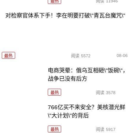
最热
阅读
11946
对检察官体系下手！李在明要打破\"青瓦台魔咒\"
08-06
最热
阅读
5572
电商哭晕：俄乌互相砸\"饭碗\"，
战争已没有后方
最热
阅读
3578
766亿买不来安全？美核潜光鲜
\"大计划\"的背后
最热
阅读
5917