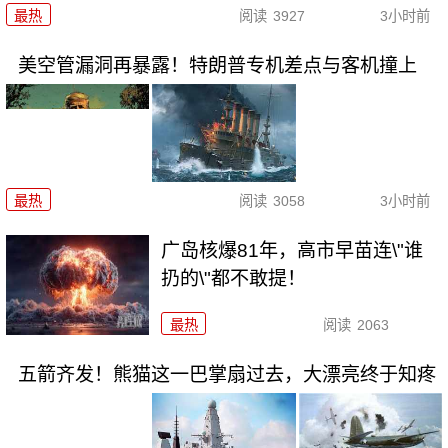
最热
阅读
3927
3小时前
美空管漏洞再暴露！特朗普专机差点与客机撞上
最热
阅读
3058
3小时前
广岛核爆81年，高市早苗连\"谁
扔的\"都不敢提！
最热
阅读
2063
五箭齐发！熊猫这一巴掌扇过去，大漂亮终于知疼