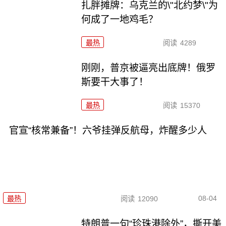
扎胖摊牌：乌克兰的\"北约梦\"为
何成了一地鸡毛？
最热
阅读
4289
刚刚，普京被逼亮出底牌！俄罗
斯要干大事了！
最热
阅读
15370
官宣“核常兼备”！六爷挂弹反航母，炸醒多少人
08-04
最热
阅读
12090
特朗普一句“珍珠港除外”，撕开美