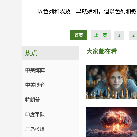
以色列和埃及，早就媾和，但以色列和叙
首页
上一页
1
2
大家都在看
热点
中美博弈
中美博弈
特朗普
印度军队
广岛核爆