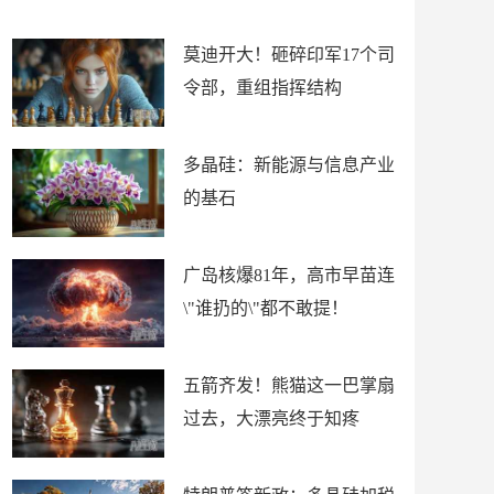
上
构
莫迪开大！砸碎印军17个司
令部，重组指挥结构
多晶硅：新能源与信息产业
的基石
广岛核爆81年，高市早苗连
\"谁扔的\"都不敢提！
五箭齐发！熊猫这一巴掌扇
过去，大漂亮终于知疼