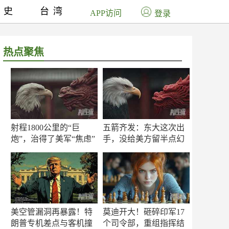
历史
台湾
APP访问
登录
热点聚焦
射程1800公里的“巨
五箭齐发：东大这次出
炮”，治得了美军“焦虑”
手，没给美方留半点幻
吗？
想
美空管漏洞再暴露！特
莫迪开大！砸碎印军17
朗普专机差点与客机撞
个司令部，重组指挥结