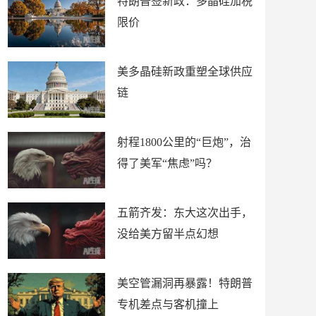
特朗普签新政：多晶硅加税
限价
美多晶硅新政重塑全球供应
链
射程1800公里的“巨炮”，治
得了美军“焦虑”吗？
五箭齐发：东大这次出手，
没给美方留半点幻想
美空管漏洞再暴露！特朗普
专机差点与客机撞上