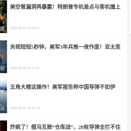
美空管漏洞再暴露！特朗普专机差点与客机撞上
2026-08-07 11:03:17
央视短短5秒钟，美军3年兵推一夜作废！亚太变
天
2026-08-06 23:21:47
五角大楼这操作！美军报告称中国导弹不如伊
朗？
2026-08-07 00:02:14
炸疯了！俄乌互掀“仓库战”，28枚导弹全拦不住