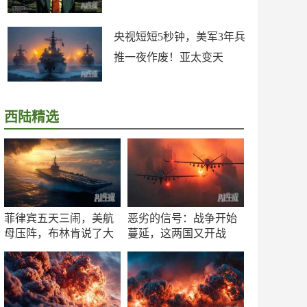
央视短短5秒钟，美军3年兵
推一夜作废！亚太变天
西陆精选
菲律宾五天三闹，美航
恶劣的信号：战争开始
母压阵，布林肯说了大
蔓延，这两国又开战
实话
了！