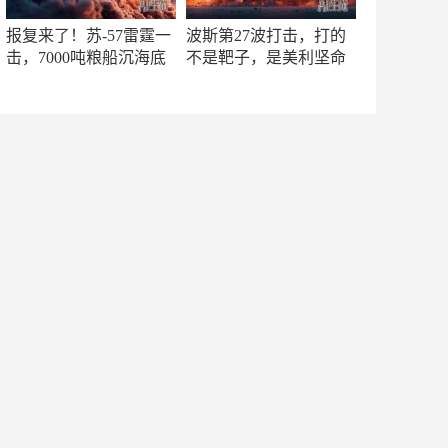
报复来了！苏-57雷霆一
波斯第27波打击，打的
击，7000吨粮船沉海底
不是靶子，是美利坚命
门