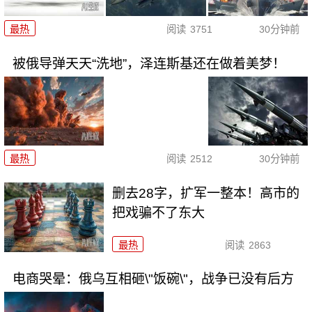
最热
阅读
3751
30分钟前
被俄导弹天天“洗地”，泽连斯基还在做着美梦！
最热
阅读
2512
30分钟前
删去28字，扩军一整本！高市的
把戏骗不了东大
最热
阅读
2863
电商哭晕：俄乌互相砸\"饭碗\"，战争已没有后方