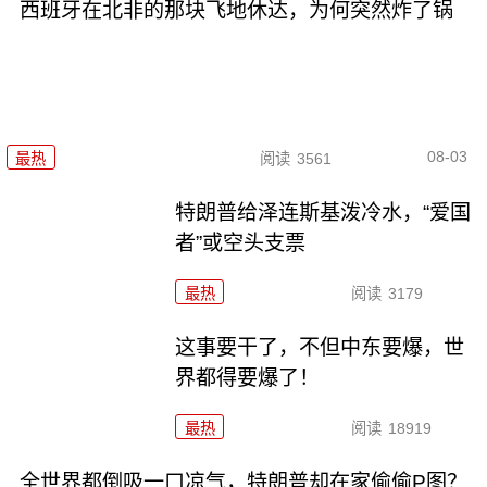
西班牙在北非的那块飞地休达，为何突然炸了锅
08-03
最热
阅读
3561
特朗普给泽连斯基泼冷水，“爱国
者”或空头支票
最热
阅读
3179
这事要干了，不但中东要爆，世
界都得要爆了！
最热
阅读
18919
全世界都倒吸一口凉气，特朗普却在家偷偷P图？