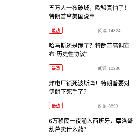
五万人一夜破城，欧盟真怕了！
特朗普拿美国说事
最热
阅读
14824
哈马斯还是跪了？特朗普高调宣
布“历史性协议”
最热
阅读
10286
炸电厂锁死波斯湾！特朗普要对
伊朗下死手了？
最热
阅读
8893
6万移民一夜涌入西班牙，摩洛哥
葫芦卖什么药？