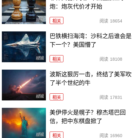
炮：炮灰代价才开始
相关
阅读
18654
巴铁横扫海湾：沙科之后谁会是
下一个？美国懵了
相关
阅读
18108
波斯这狠厉一击，终结了美军吹
了半个世纪的牛
相关
阅读
17831
美伊停火是幌子？穆杰塔巴回
信，把中东棋盘掀了
相关
阅读
16960