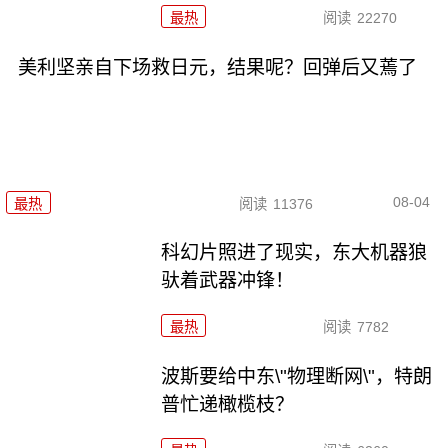
最热
阅读
22270
美利坚亲自下场救日元，结果呢？回弹后又蔫了
08-04
最热
阅读
11376
科幻片照进了现实，东大机器狼
驮着武器冲锋！
最热
阅读
7782
波斯要给中东\"物理断网\"，特朗
普忙递橄榄枝？