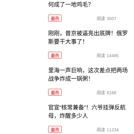
何成了一地鸡毛？
最热
阅读
3507
刚刚，普京被逼亮出底牌！俄罗
斯要干大事了！
最热
阅读
14485
里海一声巨响，这次差点把两场
战争炸成一锅粥！
最热
阅读
8188
官宣“核常兼备”！六爷挂弹反航
母，炸醒多少人
最热
阅读
11234