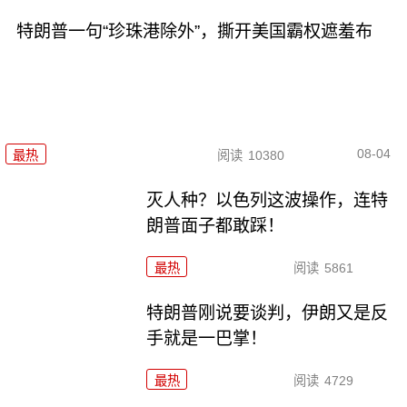
特朗普一句“珍珠港除外”，撕开美国霸权遮羞布
08-04
最热
阅读
10380
灭人种？以色列这波操作，连特
朗普面子都敢踩！
最热
阅读
5861
特朗普刚说要谈判，伊朗又是反
手就是一巴掌！
最热
阅读
4729