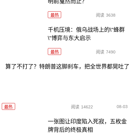
明前戛然而止？
最热
阅读
3638
千机压境：俄乌战场上的\"蜂群
\"博弈与东大启示
最热
阅读
7490
算了不打了？特朗普这脚刹车，把全世界都晃吐了
08-03
最热
阅读
14622
一张图让印度陷入死寂，五枚金
牌背后的终极真相