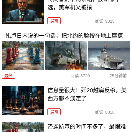
选，美军机又被揍
最热
阅读
9325
扎卢日内说的一句话，把北约的脸按在地上摩擦
最热
阅读
5720
25分钟前
信息量很大！歼20越肩反杀，美
西方都不淡定了
最热
阅读
5018
泽连斯基的时间不多了，最艰难