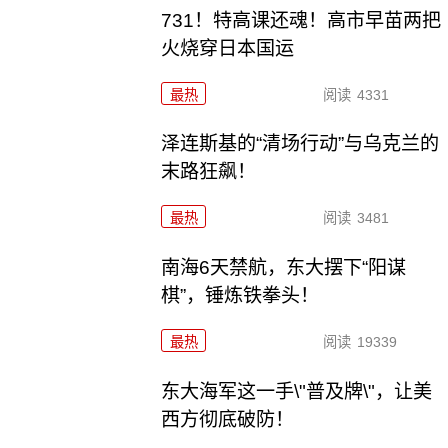
731！特高课还魂！高市早苗两把
火烧穿日本国运
最热
阅读
4331
泽连斯基的“清场行动”与乌克兰的
末路狂飙！
最热
阅读
3481
南海6天禁航，东大摆下“阳谋
棋”，锤炼铁拳头！
最热
阅读
19339
东大海军这一手\"普及牌\"，让美
西方彻底破防！