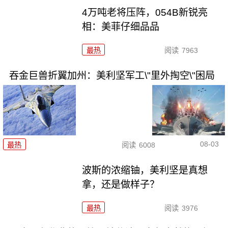
4万吨老将压阵，054B新锐亮
相：美菲仔细品品
最热
阅读
7963
吞金巨兽折翼加州：美利坚军工\"里外掏空\"困局
08-03
最热
阅读
6008
波斯的浓缩铀，美利坚是真想
拿，还是做样子？
最热
阅读
3976