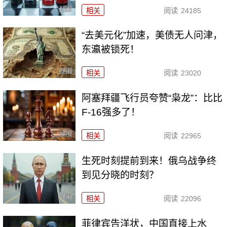
相关
阅读
24185
“去美元化”加速，美债无人问津，
东瀛被锁死！
相关
阅读
23020
阿塞拜疆飞行员夸赞“枭龙”：比比
F-16强多了！
相关
阅读
22965
生死时刻提前到来！俄乌战争终
到见分晓的时刻？
相关
阅读
22096
菲律宾告洋状，中国直接上水