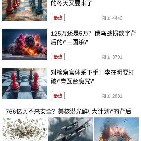
的冬天又要来了
最热
阅读
4442
125万还是5万？俄乌战损数字背
后的\"三国杀\"
最热
阅读
3791
对检察官体系下手！李在明要打
破\"青瓦台魔咒\"
最热
阅读
2881
766亿买不来安全？美核潜光鲜\"大计划\"的背后