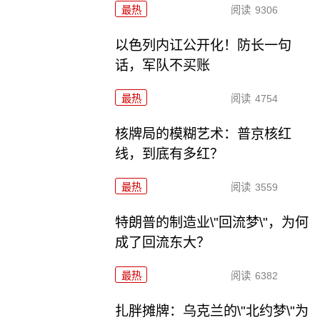
最热
阅读
9306
以色列内讧公开化！防长一句
话，军队不买账
最热
阅读
4754
核牌局的模糊艺术：普京核红
线，到底有多红？
最热
阅读
3559
特朗普的制造业\"回流梦\"，为何
成了回流东大？
最热
阅读
6382
扎胖摊牌：乌克兰的\"北约梦\"为