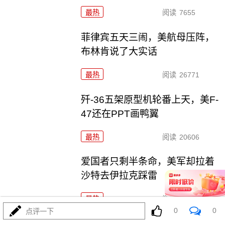
最热
阅读
7655
菲律宾五天三闹，美航母压阵，
布林肯说了大实话
最热
阅读
26771
歼-36五架原型机轮番上天，美F-
47还在PPT画鸭翼
最热
阅读
20606
爱国者只剩半条命，美军却拉着
沙特去伊拉克踩雷
最热
阅读
11802
0
0
点评一下
特朗普官宣“哈马斯缴械”，内塔尼