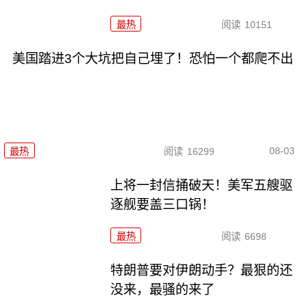
最热
阅读
10151
美国踏进3个大坑把自己埋了！恐怕一个都爬不出
08-03
最热
阅读
16299
上将一封信捅破天！美军五艘驱
逐舰要盖三口锅！
最热
阅读
6698
特朗普要对伊朗动手？最狠的还
没来，最骚的来了