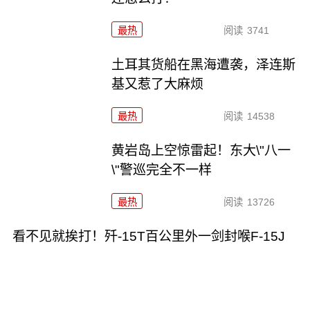
最热
阅读
3741
土耳其货船在黑海遭袭，泽连斯
基又惹了大麻烦
最热
阅读
14538
黄岩岛上空惊雷起！东大\"八一
\"警巡完全不一样
最热
阅读
13726
看不见就挨打！歼-15T百公里外一剑封喉F-15J