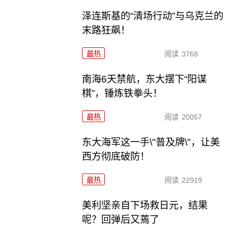
泽连斯基的“清场行动”与乌克兰的
末路狂飙！
最热
阅读
3768
南海6天禁航，东大摆下“阳谋
棋”，锤炼铁拳头！
最热
阅读
20057
东大海军这一手\"普及牌\"，让美
西方彻底破防！
最热
阅读
22919
美利坚亲自下场救日元，结果
呢？回弹后又蔫了