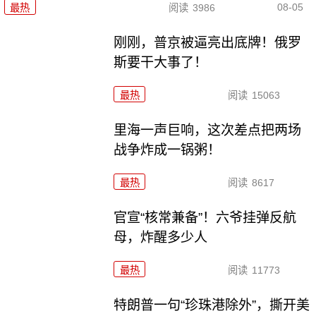
08-05
最热
阅读
3986
刚刚，普京被逼亮出底牌！俄罗
斯要干大事了！
最热
阅读
15063
里海一声巨响，这次差点把两场
战争炸成一锅粥！
最热
阅读
8617
官宣“核常兼备”！六爷挂弹反航
母，炸醒多少人
最热
阅读
11773
特朗普一句“珍珠港除外”，撕开美