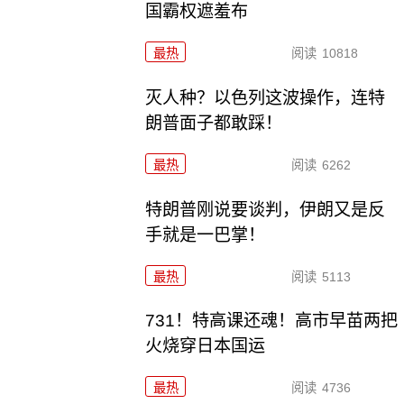
国霸权遮羞布
最热
阅读
10818
灭人种？以色列这波操作，连特
朗普面子都敢踩！
最热
阅读
6262
特朗普刚说要谈判，伊朗又是反
手就是一巴掌！
最热
阅读
5113
731！特高课还魂！高市早苗两把
火烧穿日本国运
最热
阅读
4736