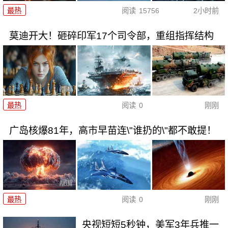
最热
阅读
15756
2小时前
莫迪开大！砸碎印军17个司令部，重组指挥结构
最热
阅读
0
刚刚
广岛核爆81年，高市早苗连\"谁扔的\"都不敢提！
最热
阅读
0
刚刚
央视短短5秒钟，美军3年兵推一