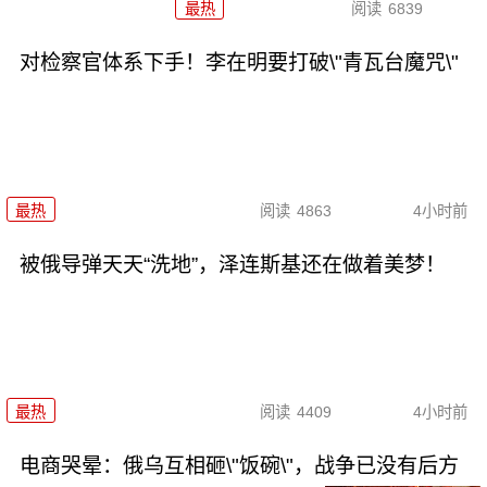
最热
阅读
6839
对检察官体系下手！李在明要打破\"青瓦台魔咒\"
最热
阅读
4863
4小时前
被俄导弹天天“洗地”，泽连斯基还在做着美梦！
最热
阅读
4409
4小时前
电商哭晕：俄乌互相砸\"饭碗\"，战争已没有后方