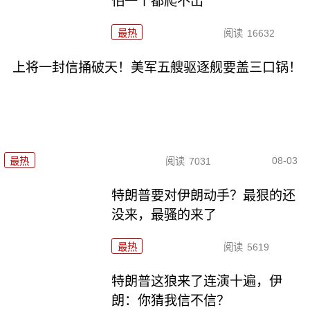
怕一个都爬不出
最热
阅读
16632
上将一封信捅破天！美军五艘驱逐舰要盖三口锅！
08-03
最热
阅读
7031
特朗普要对伊朗动手？最狠的还
没来，最骚的来了
最热
阅读
5619
特朗普这狼来了连演十遍，伊
朗：你猜我信不信？