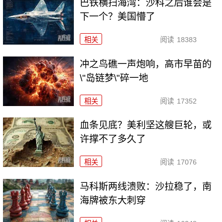
巴铁横扫海湾：沙科之后谁会是
下一个？美国懵了
相关
阅读
18383
冲之鸟礁一声炮响，高市早苗的
\"岛链梦\"碎一地
相关
阅读
17352
血条见底？美利坚这艘巨轮，或
许撑不了多久了
相关
阅读
17076
马科斯两线溃败：沙拉稳了，南
海牌被东大刺穿