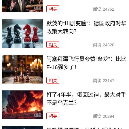
相关
阅读
24762
默茨的“川剧变脸”：德国政府对华
政策大转向？
相关
阅读
24320
阿塞拜疆飞行员夸赞“枭龙”：比比
F-16强多了！
相关
阅读
23147
打了4年半，俄回过神，最大对手
不是乌克兰？
相关
阅读
20294