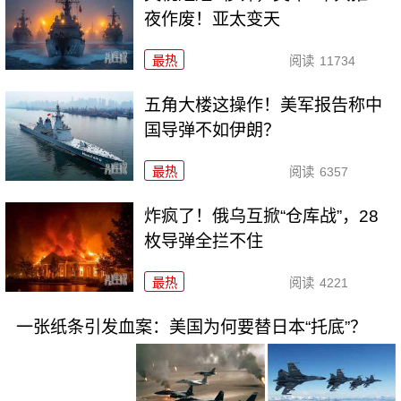
夜作废！亚太变天
最热
阅读
11734
五角大楼这操作！美军报告称中
国导弹不如伊朗？
最热
阅读
6357
炸疯了！俄乌互掀“仓库战”，28
枚导弹全拦不住
最热
阅读
4221
一张纸条引发血案：美国为何要替日本“托底”？