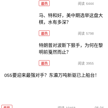
最热
阅读
6444
马、特和好，美中期选举这盘大
棋，水有多深？
最热
阅读
5798
特朗普对波斯下狠手，为何在黎
明前戛然而止？
最热
阅读
3955
055要迎来最强对手？东瀛万吨新驱已上船台！
08-04