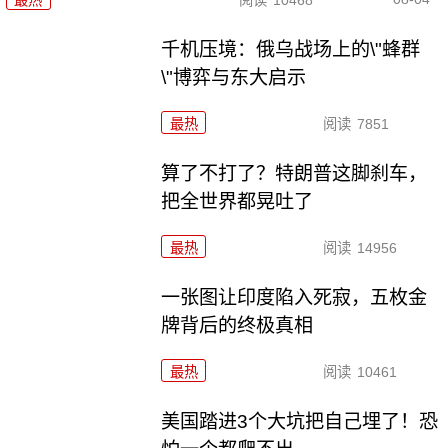
最热
阅读
10468
千机压境：俄乌战场上的\"蜂群
\"博弈与东大启示
最热
阅读
7851
算了不打了？特朗普这脚刹车，
把全世界都晃吐了
最热
阅读
14956
一张图让印度陷入死寂，五枚金
牌背后的终极真相
最热
阅读
10461
美国踏进3个大坑把自己埋了！恐