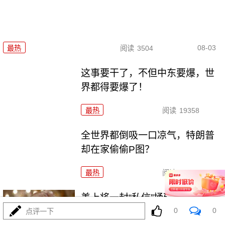
08-03
最热
阅读
3504
这事要干了，不但中东要爆，世
界都得要爆了！
最热
阅读
19358
全世界都倒吸一口凉气，特朗普
却在家偷偷P图？
最热
阅读
10729
美上将一封“私信”捅破天！特朗普
被架在火上烤
0
0
点评一下