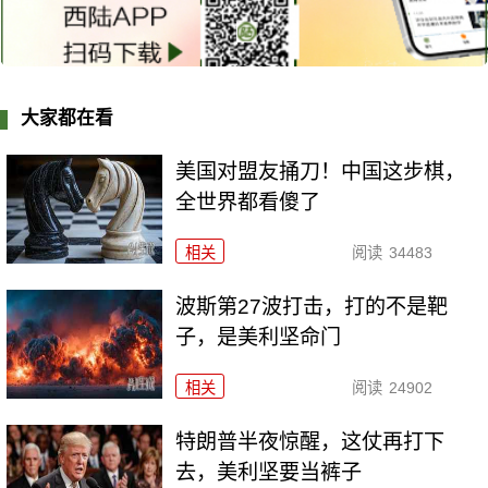
大家都在看
美国对盟友捅刀！中国这步棋，
全世界都看傻了
相关
阅读
34483
波斯第27波打击，打的不是靶
子，是美利坚命门
相关
阅读
24902
特朗普半夜惊醒，这仗再打下
去，美利坚要当裤子