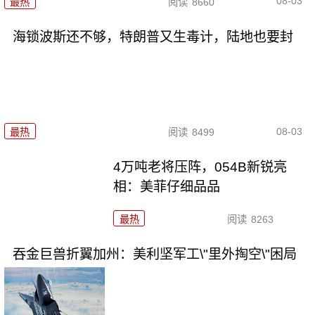
08-03
最热
阅读
8660
海锁波斯还不够，特朗普又生毒计，陆地也要封
08-03
最热
阅读
8499
4万吨老将压阵，054B新锐亮
相：美菲仔细品品
最热
阅读
8263
吞金巨兽折翼加州：美利坚军工\"里外掏空\"困局