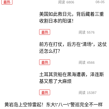
08-05
最热
阅读
6806
美国如此救日元，背后藏着三重
收割日本的阳谋！
最热
阅读
5576
前方在打仗，后方在“清场”，这仗
还怎么打？
最热
阅读
4566
土耳其货船在黑海遭袭，泽连斯
基又惹了大麻烦
最热
阅读
15387
黄岩岛上空惊雷起！东大\"八一\"警巡完全不一样