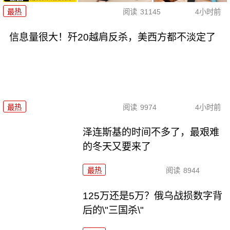
最热
阅读
31145
4小时前
信息量很大！歼20越肩反杀，美西方都不淡定了
最热
阅读
9974
4小时前
泽连斯基的时间不多了，最艰难
的冬天又要来了
最热
阅读
8944
125万还是5万？俄乌战损数字背
后的\"三国杀\"