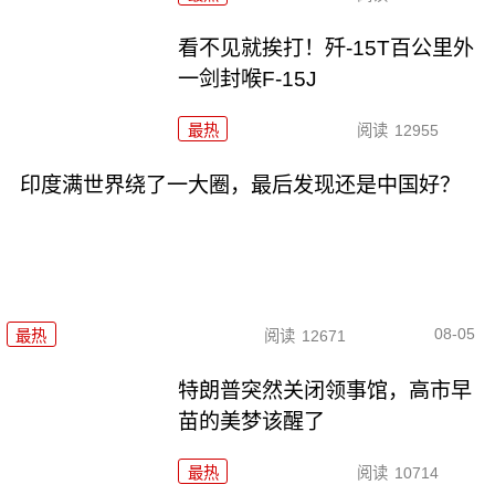
看不见就挨打！歼-15T百公里外
一剑封喉F-15J
最热
阅读
12955
印度满世界绕了一大圈，最后发现还是中国好？
08-05
最热
阅读
12671
特朗普突然关闭领事馆，高市早
苗的美梦该醒了
最热
阅读
10714