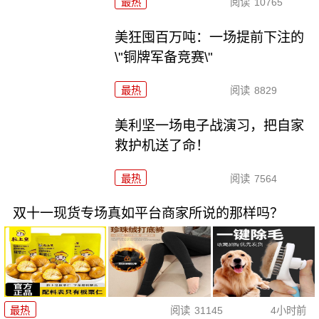
最热
阅读
10765
美狂囤百万吨：一场提前下注的
\"铜牌军备竞赛\"
最热
阅读
8829
美利坚一场电子战演习，把自家
救护机送了命！
最热
阅读
7564
双十一现货专场真如平台商家所说的那样吗？
最热
阅读
31145
4小时前