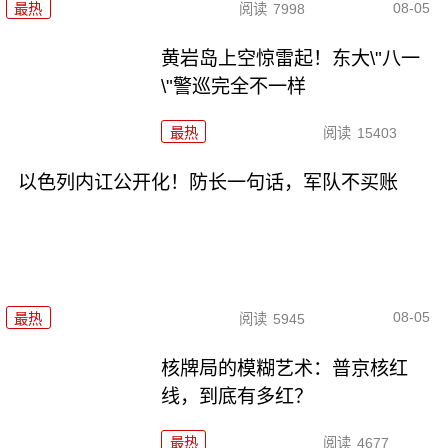
08-05
最热
阅读
7998
黄岩岛上空惊雷起！东大\"八一
\"警巡完全不一样
最热
阅读
15403
以色列内讧公开化！防长一句话，军队不买账
08-05
最热
阅读
5945
核牌局的模糊艺术：普京核红
线，到底有多红？
最热
阅读
4677