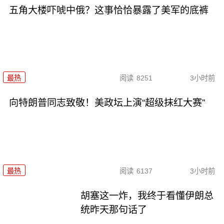
五角大楼吓唬中俄？这事恰恰暴露了美军的底裤
最热
阅读
8251
3小时前
向特朗普同志致敬！美政坛上演“超级抹红大赛”
最热
阅读
6137
3小时前
胡塞这一炸，我终于看懂伊朗总
统昨天那句话了