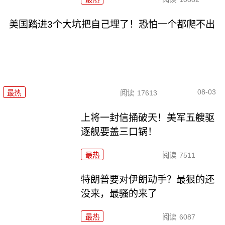
美国踏进3个大坑把自己埋了！恐怕一个都爬不出
08-03
最热
阅读
17613
上将一封信捅破天！美军五艘驱
逐舰要盖三口锅！
最热
阅读
7511
特朗普要对伊朗动手？最狠的还
没来，最骚的来了
最热
阅读
6087