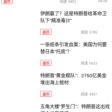
08-06
最热
阅读
6601
伊朗赢了？这是特朗普给革命卫
队下“精准毒计”
最热
阅读
5785
一张纸条引发血案：美国为何要
替日本“托底”？
最热
阅读
5633
特朗普“黄金舰队”：2750亿美金
堆出海上棺材
最热
阅读
4357
五角大楼“罗生门”：特朗普这出戏