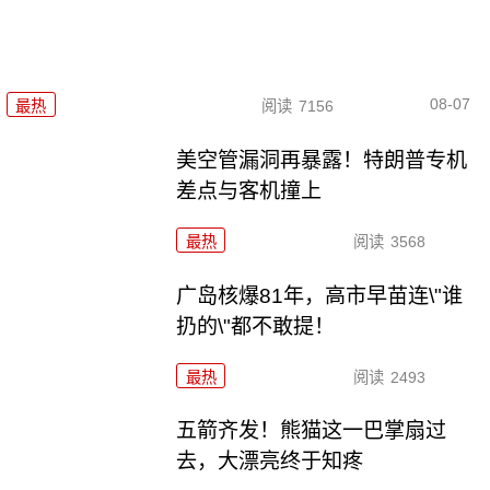
08-07
最热
阅读
7156
美空管漏洞再暴露！特朗普专机
差点与客机撞上
最热
阅读
3568
广岛核爆81年，高市早苗连\"谁
扔的\"都不敢提！
最热
阅读
2493
五箭齐发！熊猫这一巴掌扇过
去，大漂亮终于知疼