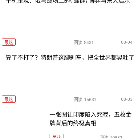
千机压境：俄乌战场上的\"蜂群\"博弈与东大启示
08-04
最热
阅读
8431
算了不打了？特朗普这脚刹车，把全世界都晃吐了
08-03
最热
阅读
15631
一张图让印度陷入死寂，五枚金
牌背后的终极真相
最热
阅读
10882