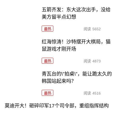
五箭齐发：东大这次出手，没给
美方留半点幻想
最热
阅读
5652
红海惊涛！沙特摆开大棋局，猫
鼠游戏才刚开场
最热
阅读
4873
青瓦台的\"拍桌\"，能让跪太久的
韩国站起来吗？
最热
阅读
4516
莫迪开大！砸碎印军17个司令部，重组指挥结构