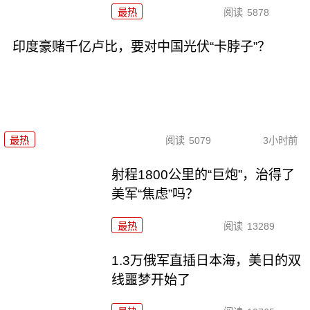
最热
阅读
5878
印度豪赌千亿卢比，要对中国光伏“卡脖子”？
最热
阅读
5079
3小时前
射程1800公里的“巨炮”，治得了
美军“焦虑”吗？
最热
阅读
13289
1.3万俄军直插日本海，美日的双
线噩梦开始了