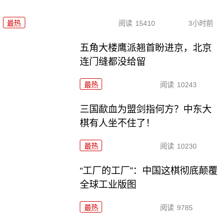
最热
阅读
15410
3小时前
五角大楼鹰派翘首盼进京，北京
连门缝都没给留
最热
阅读
10243
三国歃血为盟剑指何方？中东大
棋有人坐不住了！
最热
阅读
10230
“工厂的工厂”：中国这棋彻底颠覆
全球工业版图
最热
阅读
9785