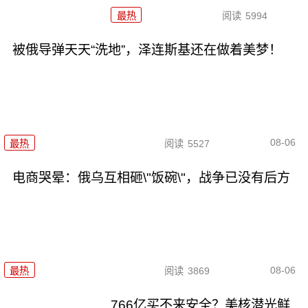
最热
阅读
5994
被俄导弹天天“洗地”，泽连斯基还在做着美梦！
08-06
最热
阅读
5527
电商哭晕：俄乌互相砸\"饭碗\"，战争已没有后方
08-06
最热
阅读
3869
766亿买不来安全？美核潜光鲜