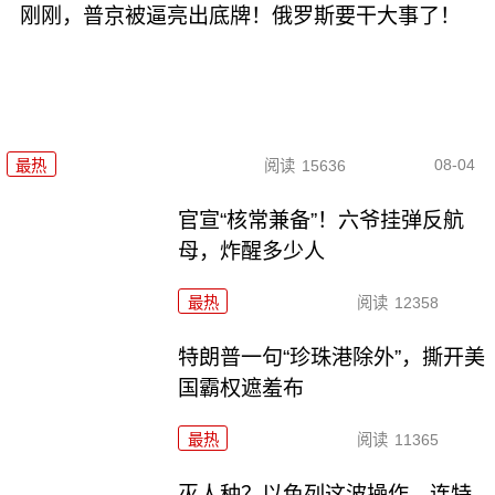
刚刚，普京被逼亮出底牌！俄罗斯要干大事了！
08-04
最热
阅读
15636
官宣“核常兼备”！六爷挂弹反航
母，炸醒多少人
最热
阅读
12358
特朗普一句“珍珠港除外”，撕开美
国霸权遮羞布
最热
阅读
11365
灭人种？以色列这波操作，连特