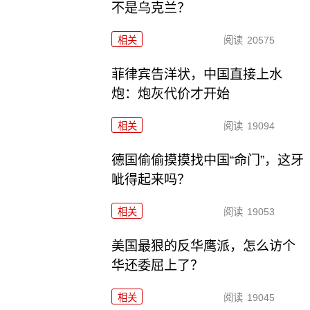
不是乌克兰？
相关
阅读
20575
菲律宾告洋状，中国直接上水
炮：炮灰代价才开始
相关
阅读
19094
德国偷偷摸摸找中国“命门”，这牙
呲得起来吗？
相关
阅读
19053
美国最狠的反华鹰派，怎么访个
华还委屈上了？
相关
阅读
19045