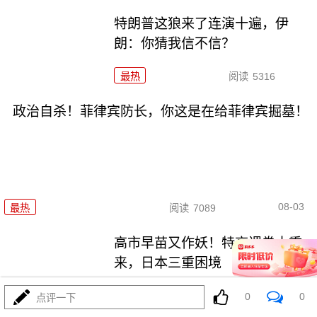
特朗普这狼来了连演十遍，伊
朗：你猜我信不信？
最热
阅读
5316
政治自杀！菲律宾防长，你这是在给菲律宾掘墓！
08-03
最热
阅读
7089
高市早苗又作妖！特高课卷土重
来，日本三重困境
最热
阅读
4686
0
0
点评一下