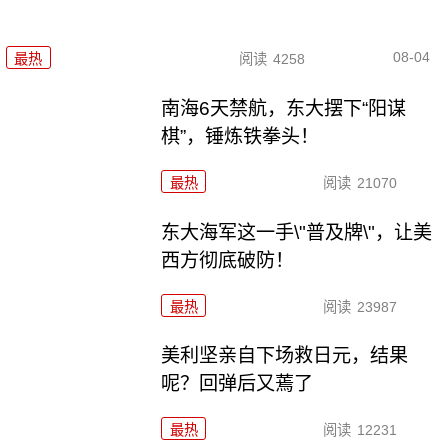
08-04
最热
阅读
4258
南海6天禁航，东大摆下“阳谋
棋”，锤炼铁拳头！
最热
阅读
21070
东大海军这一手\"普及牌\"，让美
西方彻底破防！
最热
阅读
23987
美利坚亲自下场救日元，结果
呢？回弹后又蔫了
最热
阅读
12231