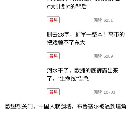
\"大计划\"的背后
最热
阅读
6231
删去28字，扩军一整本！高市的
把戏骗不了东大
最热
阅读
5289
河水干了，欧洲的底裤露出来
了，“生命线”告急
最热
阅读
10783
欧盟想关门，中国人就翻墙，布鲁塞尔被逼到墙角