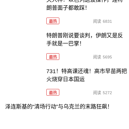
朗普面子都敢踩！
最热
阅读
6831
特朗普刚说要谈判，伊朗又是反
手就是一巴掌！
最热
阅读
5695
731！特高课还魂！高市早苗两把
火烧穿日本国运
最热
阅读
5272
泽连斯基的“清场行动”与乌克兰的末路狂飙！