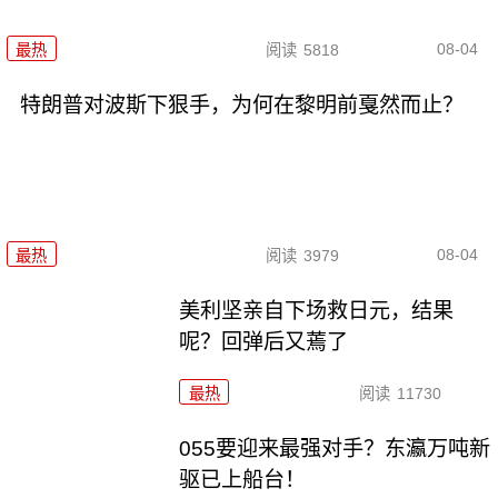
08-04
最热
阅读
5818
特朗普对波斯下狠手，为何在黎明前戛然而止？
08-04
最热
阅读
3979
美利坚亲自下场救日元，结果
呢？回弹后又蔫了
最热
阅读
11730
055要迎来最强对手？东瀛万吨新
驱已上船台！