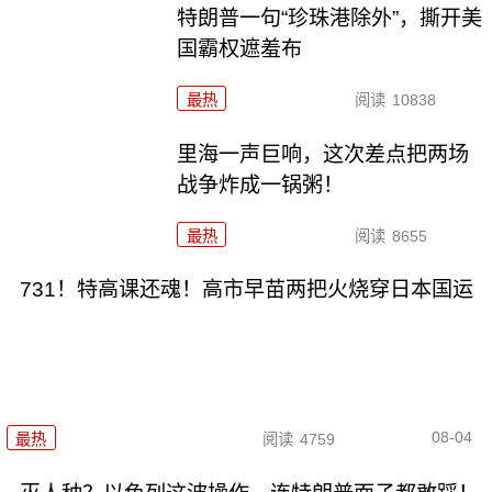
特朗普一句“珍珠港除外”，撕开美
国霸权遮羞布
最热
阅读
10838
里海一声巨响，这次差点把两场
战争炸成一锅粥！
最热
阅读
8655
731！特高课还魂！高市早苗两把火烧穿日本国运
08-04
最热
阅读
4759