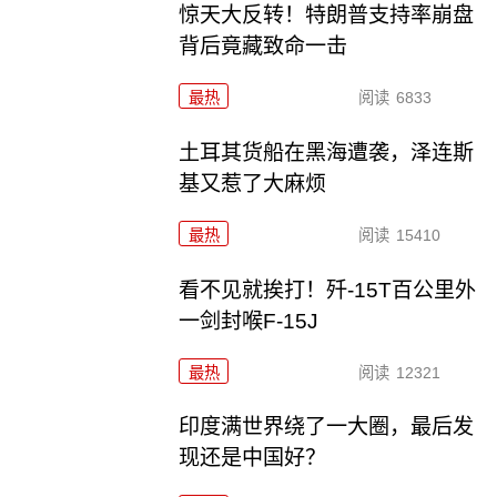
惊天大反转！特朗普支持率崩盘
背后竟藏致命一击
最热
阅读
6833
土耳其货船在黑海遭袭，泽连斯
基又惹了大麻烦
最热
阅读
15410
看不见就挨打！歼-15T百公里外
一剑封喉F-15J
最热
阅读
12321
印度满世界绕了一大圈，最后发
现还是中国好？