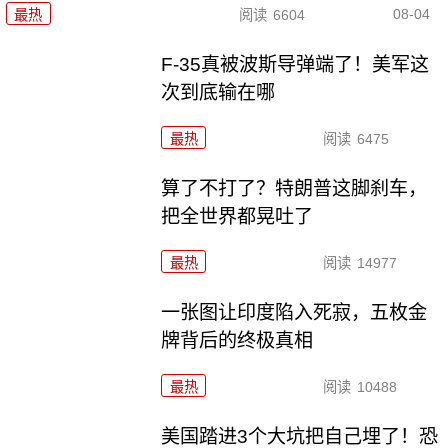
08-04
最热
阅读
6604
F-35真被波斯导弹端了！美军这
次到底输在哪
最热
阅读
6475
算了不打了？特朗普这脚刹车，
把全世界都晃吐了
最热
阅读
14977
一张图让印度陷入死寂，五枚金
牌背后的终极真相
最热
阅读
10488
美国踏进3个大坑把自己埋了！恐