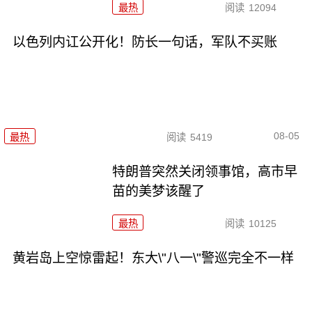
最热
阅读
12094
以色列内讧公开化！防长一句话，军队不买账
08-05
最热
阅读
5419
特朗普突然关闭领事馆，高市早
苗的美梦该醒了
最热
阅读
10125
黄岩岛上空惊雷起！东大\"八一\"警巡完全不一样