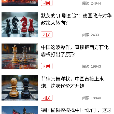
相关
阅读
24944
默茨的“川剧变脸”：德国政府对华
政策大转向？
相关
阅读
24331
中国这波操作，直接把西方石化
霸权打出了原形
相关
阅读
19943
菲律宾告洋状，中国直接上水
炮：炮灰代价才开始
相关
阅读
18840
德国偷偷摸摸找中国“命门”，这牙