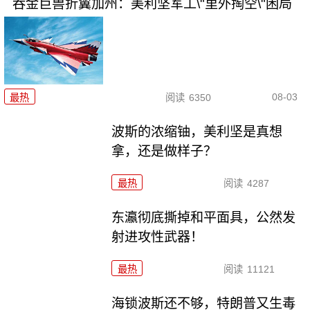
吞金巨兽折翼加州：美利坚军工\"里外掏空\"困局
08-03
最热
阅读
6350
波斯的浓缩铀，美利坚是真想
拿，还是做样子？
最热
阅读
4287
东瀛彻底撕掉和平面具，公然发
射进攻性武器！
最热
阅读
11121
海锁波斯还不够，特朗普又生毒