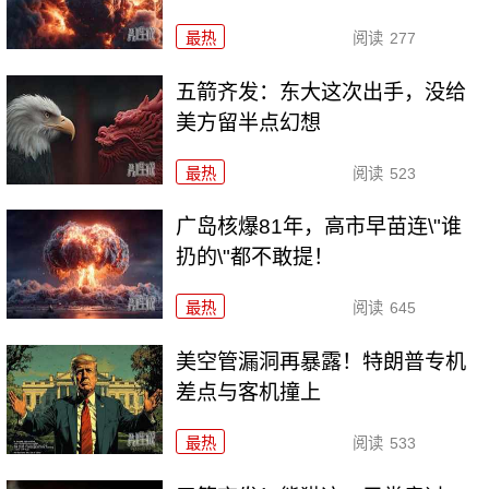
最热
阅读
277
五箭齐发：东大这次出手，没给
美方留半点幻想
最热
阅读
523
广岛核爆81年，高市早苗连\"谁
扔的\"都不敢提！
最热
阅读
645
美空管漏洞再暴露！特朗普专机
差点与客机撞上
最热
阅读
533