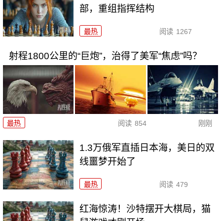
部，重组指挥结构
最热
阅读
1267
射程1800公里的“巨炮”，治得了美军“焦虑”吗？
最热
阅读
854
刚刚
1.3万俄军直插日本海，美日的双
线噩梦开始了
最热
阅读
479
红海惊涛！沙特摆开大棋局，猫