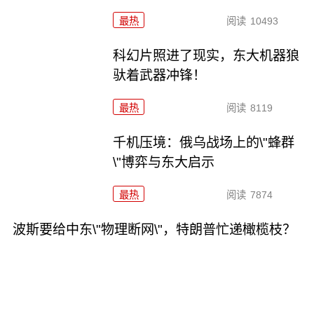
最热
阅读
10493
科幻片照进了现实，东大机器狼
驮着武器冲锋！
最热
阅读
8119
千机压境：俄乌战场上的\"蜂群
\"博弈与东大启示
最热
阅读
7874
波斯要给中东\"物理断网\"，特朗普忙递橄榄枝？