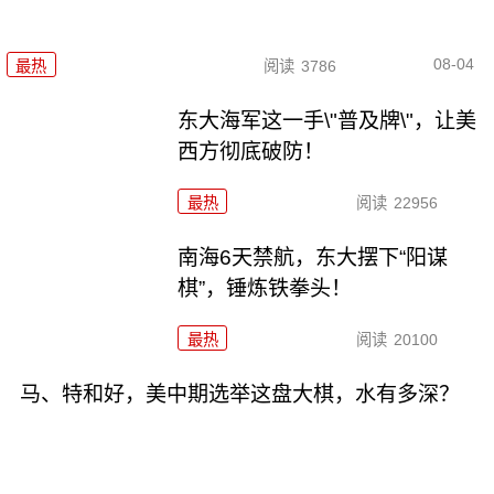
08-04
最热
阅读
3786
东大海军这一手\"普及牌\"，让美
西方彻底破防！
最热
阅读
22956
南海6天禁航，东大摆下“阳谋
棋”，锤炼铁拳头！
最热
阅读
20100
马、特和好，美中期选举这盘大棋，水有多深？