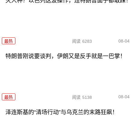
灭人种？以色列这波操作，连特朗普面子都敢踩！
08-04
最热
阅读
6283
特朗普刚说要谈判，伊朗又是反手就是一巴掌！
08-04
最热
阅读
5138
泽连斯基的“清场行动”与乌克兰的末路狂飙！