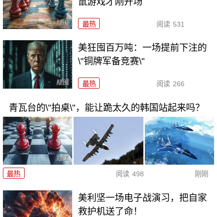
鼠游戏才刚开场
最热
阅读
531
美狂囤百万吨：一场提前下注的
\"铜牌军备竞赛\"
最热
阅读
266
青瓦台的\"拍桌\"，能让跪太久的韩国站起来吗？
最热
阅读
498
刚刚
美利坚一场电子战演习，把自家
救护机送了命！