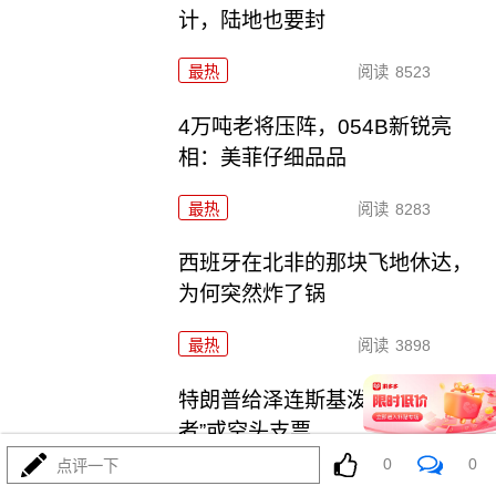
计，陆地也要封
最热
阅读
8523
4万吨老将压阵，054B新锐亮
相：美菲仔细品品
最热
阅读
8283
西班牙在北非的那块飞地休达，
为何突然炸了锅
最热
阅读
3898
特朗普给泽连斯基泼冷水，“爱国
者”或空头支票
0
0
点评一下
最热
阅读
3530