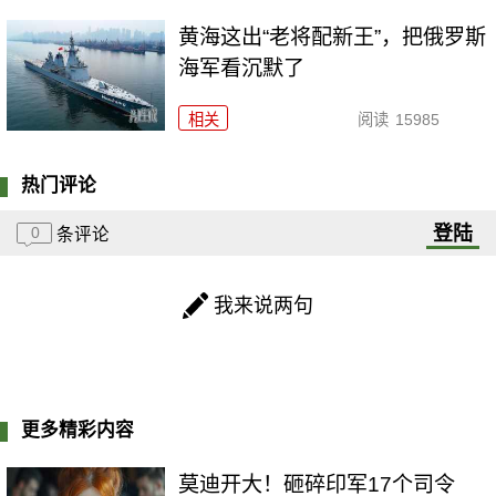
黄海这出“老将配新王”，把俄罗斯
海军看沉默了
相关
阅读
15985
热门评论
登陆
0
条评论
我来说两句
更多精彩内容
莫迪开大！砸碎印军17个司令