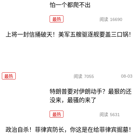
怕一个都爬不出
最热
阅读
16690
上将一封信捅破天！美军五艘驱逐舰要盖三口锅！
08-03
最热
阅读
7055
特朗普要对伊朗动手？最狠的还
没来，最骚的来了
最热
阅读
5631
政治自杀！菲律宾防长，你这是在给菲律宾掘墓！