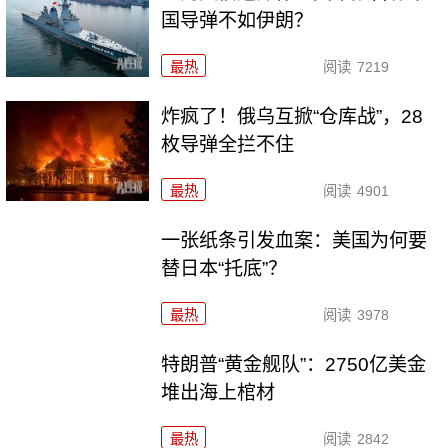
国导弹不如伊朗？
最热
阅读
7219
炸疯了！俄乌互掀“仓库战”，28
枚导弹全拦不住
最热
阅读
4901
一张纸条引发血案：美国为何要
替日本“托底”？
最热
阅读
3978
特朗普“黄金舰队”：2750亿美金
堆出海上棺材
最热
阅读
2842