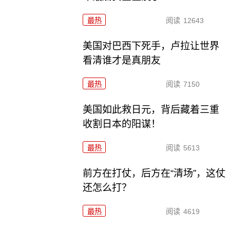
最热
阅读
12643
美国对巴西下死手，卢拉让世界
看清谁才是真朋友
最热
阅读
7150
美国如此救日元，背后藏着三重
收割日本的阳谋！
最热
阅读
5613
前方在打仗，后方在“清场”，这仗
还怎么打？
最热
阅读
4619