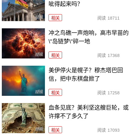
呲得起来吗？
相关
阅读
18711
冲之鸟礁一声炮响，高市早苗的
\"岛链梦\"碎一地
相关
阅读
17368
美伊停火是幌子？穆杰塔巴回
信，把中东棋盘掀了
相关
阅读
17258
血条见底？美利坚这艘巨轮，或
许撑不了多久了
相关
阅读
17093