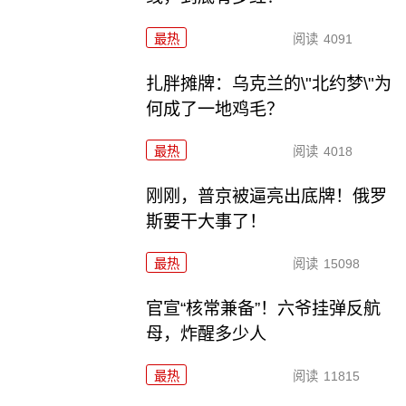
最热
阅读
4091
扎胖摊牌：乌克兰的\"北约梦\"为
何成了一地鸡毛？
最热
阅读
4018
刚刚，普京被逼亮出底牌！俄罗
斯要干大事了！
最热
阅读
15098
官宣“核常兼备”！六爷挂弹反航
母，炸醒多少人
最热
阅读
11815