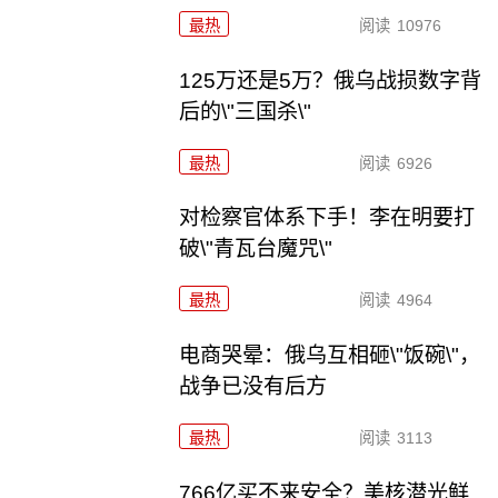
最热
阅读
10976
125万还是5万？俄乌战损数字背
后的\"三国杀\"
最热
阅读
6926
对检察官体系下手！李在明要打
破\"青瓦台魔咒\"
最热
阅读
4964
电商哭晕：俄乌互相砸\"饭碗\"，
战争已没有后方
最热
阅读
3113
766亿买不来安全？美核潜光鲜