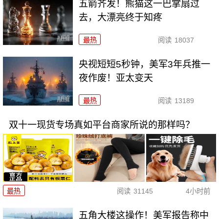
五箭齐发！熊猫这一巴掌扇过
去，大漂亮终于知疼
最热
阅读
18037
央视短短5秒钟，美军3年兵推一
夜作废！亚太变天
最热
阅读
13189
双十一现货专场真如平台商家所说的那样吗？
最热
阅读
31145
4小时前
五角大楼这操作！美军报告称中