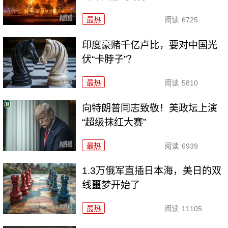
最热
阅读
6725
印度豪赌千亿卢比，要对中国光
伏“卡脖子”？
最热
阅读
5810
向特朗普同志致敬！美政坛上演
“超级抹红大赛”
最热
阅读
6939
1.3万俄军直插日本海，美日的双
线噩梦开始了
最热
阅读
11105