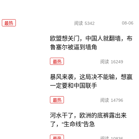
08-06
最热
阅读
5342
欧盟想关门，中国人就翻墙，布
鲁塞尔被逼到墙角
最热
阅读
16249
暴风来袭，这局决不能输，想赢
一定要和中国联手
最热
阅读
14796
河水干了，欧洲的底裤露出来
了，“生命线”告急
最热
阅读
10836