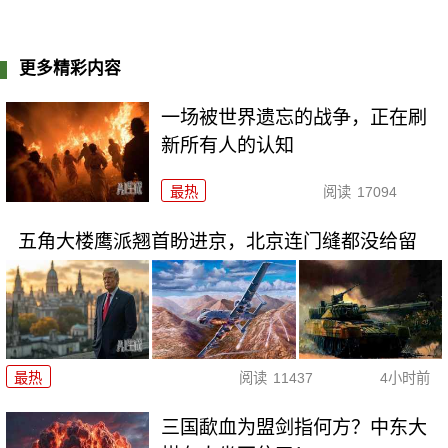
更多精彩内容
一场被世界遗忘的战争，正在刷
新所有人的认知
最热
阅读
17094
五角大楼鹰派翘首盼进京，北京连门缝都没给留
最热
阅读
11437
4小时前
三国歃血为盟剑指何方？中东大