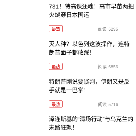
731！特高课还魂！高市早苗两把
火烧穿日本国运
最热
阅读
5295
灭人种？以色列这波操作，连特
朗普面子都敢踩！
最热
阅读
6856
特朗普刚说要谈判，伊朗又是反
手就是一巴掌！
最热
阅读
5716
泽连斯基的“清场行动”与乌克兰的
末路狂飙！