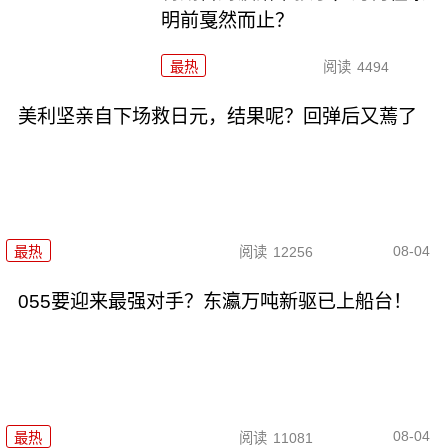
明前戛然而止？
最热
阅读
4494
美利坚亲自下场救日元，结果呢？回弹后又蔫了
08-04
最热
阅读
12256
055要迎来最强对手？东瀛万吨新驱已上船台！
08-04
最热
阅读
11081