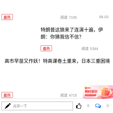
08-03
最热
阅读
7105
特朗普这狼来了连演十遍，伊
朗：你猜我信不信？
最热
阅读
5344
高市早苗又作妖！特高课卷土重来，日本三重困境
08-03
最热
阅读
4715
0
0
点评一下
央视：空警600横空出世，美航母最强王牌失效