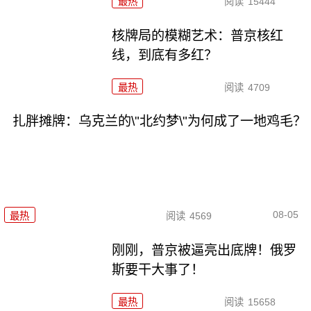
最热
阅读
15444
核牌局的模糊艺术：普京核红
线，到底有多红？
最热
阅读
4709
扎胖摊牌：乌克兰的\"北约梦\"为何成了一地鸡毛？
08-05
最热
阅读
4569
刚刚，普京被逼亮出底牌！俄罗
斯要干大事了！
最热
阅读
15658