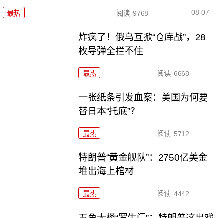
08-07
最热
阅读
9768
炸疯了！俄乌互掀“仓库战”，28
枚导弹全拦不住
最热
阅读
6668
一张纸条引发血案：美国为何要
替日本“托底”？
最热
阅读
5712
特朗普“黄金舰队”：2750亿美金
堆出海上棺材
最热
阅读
4442
五角大楼“罗生门”：特朗普这出戏