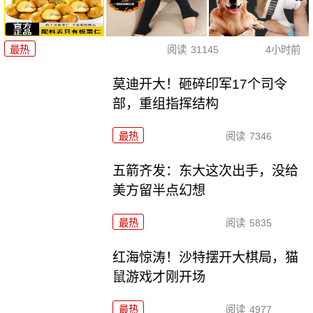
最热
阅读
31145
4小时前
莫迪开大！砸碎印军17个司令
部，重组指挥结构
最热
阅读
7346
五箭齐发：东大这次出手，没给
美方留半点幻想
最热
阅读
5835
红海惊涛！沙特摆开大棋局，猫
鼠游戏才刚开场
最热
阅读
4977