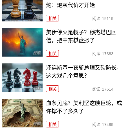
炮：炮灰代价才开始
相关
阅读
19119
美伊停火是幌子？穆杰塔巴回
信，把中东棋盘掀了
相关
阅读
17683
泽连斯基一夜斩总理又砍防长，
这大戏几个意思？
相关
阅读
17614
血条见底？美利坚这艘巨轮，或
许撑不了多久了
相关
阅读
17489