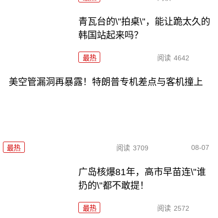
青瓦台的\"拍桌\"，能让跪太久的
韩国站起来吗？
最热
阅读
4642
美空管漏洞再暴露！特朗普专机差点与客机撞上
08-07
最热
阅读
3709
广岛核爆81年，高市早苗连\"谁
扔的\"都不敢提！
最热
阅读
2572