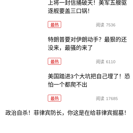
上将一封信捅破天！美军五艘驱
逐舰要盖三口锅！
最热
阅读
7536
特朗普要对伊朗动手？最狠的还
没来，最骚的来了
最热
阅读
6110
美国踏进3个大坑把自己埋了！恐
怕一个都爬不出
最热
阅读
17685
政治自杀！菲律宾防长，你这是在给菲律宾掘墓！