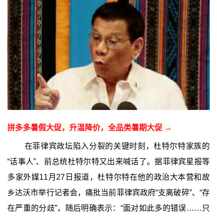
拼多多暑假大促，升温降价，全品类暑期大促 →
在菲律宾政坛陷入分裂的关键时刻，杜特尔特家族的
“话事人”、前总统杜特尔特又出来喊话了。据菲律宾星报等
多家外媒11月27日报道，杜特尔特在他的政治大本营和故
乡达沃市举行记者会，痛批当前菲律宾政府“支离破碎”、“存
在严重的分歧”，随后明确表示：“面对如此多的错误……只