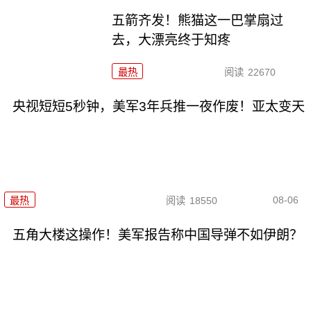
五箭齐发！熊猫这一巴掌扇过
去，大漂亮终于知疼
最热
阅读
22670
央视短短5秒钟，美军3年兵推一夜作废！亚太变天
08-06
最热
阅读
18550
五角大楼这操作！美军报告称中国导弹不如伊朗？