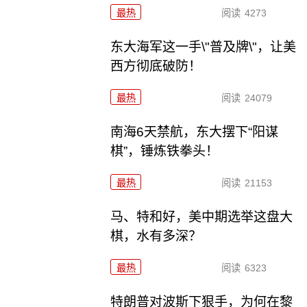
最热
阅读
4273
东大海军这一手\"普及牌\"，让美
西方彻底破防！
最热
阅读
24079
南海6天禁航，东大摆下“阳谋
棋”，锤炼铁拳头！
最热
阅读
21153
马、特和好，美中期选举这盘大
棋，水有多深？
最热
阅读
6323
特朗普对波斯下狠手，为何在黎