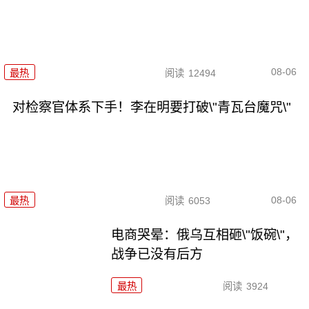
08-06
最热
阅读
12494
对检察官体系下手！李在明要打破\"青瓦台魔咒\"
08-06
最热
阅读
6053
电商哭晕：俄乌互相砸\"饭碗\"，
战争已没有后方
最热
阅读
3924