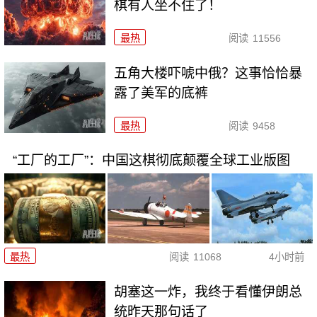
棋有人坐不住了！
最热
阅读
11556
五角大楼吓唬中俄？这事恰恰暴
露了美军的底裤
最热
阅读
9458
“工厂的工厂”：中国这棋彻底颠覆全球工业版图
最热
阅读
11068
4小时前
胡塞这一炸，我终于看懂伊朗总
统昨天那句话了