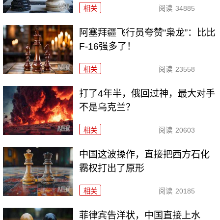
相关
阅读
34885
阿塞拜疆飞行员夸赞“枭龙”：比比
F-16强多了！
相关
阅读
23558
打了4年半，俄回过神，最大对手
不是乌克兰？
相关
阅读
20603
中国这波操作，直接把西方石化
霸权打出了原形
相关
阅读
20185
菲律宾告洋状，中国直接上水