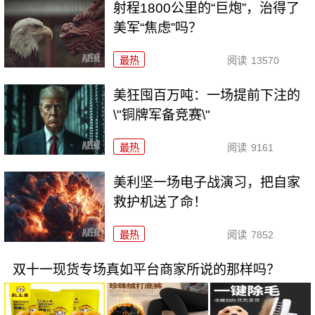
射程1800公里的“巨炮”，治得了
美军“焦虑”吗？
最热
阅读
13570
美狂囤百万吨：一场提前下注的
\"铜牌军备竞赛\"
最热
阅读
9161
美利坚一场电子战演习，把自家
救护机送了命！
最热
阅读
7852
双十一现货专场真如平台商家所说的那样吗？