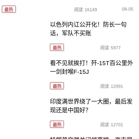
08-05
最热
阅读
16149
以色列内讧公开化！防长一句
话，军队不买账
最热
阅读
5977
看不见就挨打！歼-15T百公里外
一剑封喉F-15J
最热
阅读
12991
印度满世界绕了一大圈，最后发
现还是中国好？
最热
阅读
12701