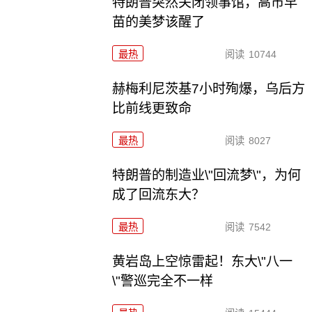
特朗普突然关闭领事馆，高市早
苗的美梦该醒了
最热
阅读
10744
赫梅利尼茨基7小时殉爆，乌后方
比前线更致命
最热
阅读
8027
特朗普的制造业\"回流梦\"，为何
成了回流东大？
最热
阅读
7542
黄岩岛上空惊雷起！东大\"八一
\"警巡完全不一样