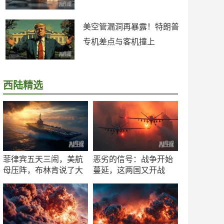
美空管漏洞再暴露！特朗普
专机差点与客机撞上
西陆精选
菲律宾五天三闹，美航
恶劣的信号：战争开始
母压阵，布林肯说了大
蔓延，这两国又开战
实话
了！