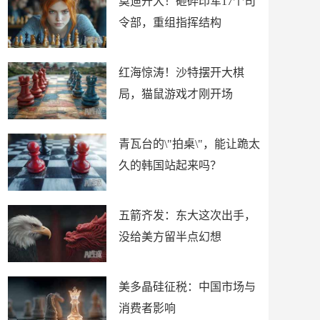
莫迪开大！砸碎印军17个司
令部，重组指挥结构
红海惊涛！沙特摆开大棋
局，猫鼠游戏才刚开场
青瓦台的\"拍桌\"，能让跪太
久的韩国站起来吗？
五箭齐发：东大这次出手，
没给美方留半点幻想
美多晶硅征税：中国市场与
消费者影响