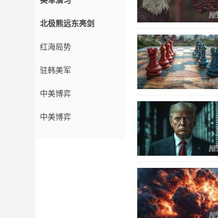
美军演习
北极熊远东亮剑
红海局势
驻韩美军
中美博弈
中美博弈