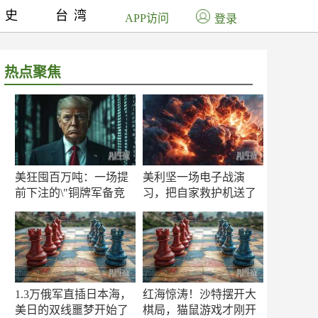
历史
台湾
APP访问
登录
热点聚焦
美狂囤百万吨：一场提
美利坚一场电子战演
前下注的\"铜牌军备竞
习，把自家救护机送了
赛\"
命！
1.3万俄军直插日本海，
红海惊涛！沙特摆开大
美日的双线噩梦开始了
棋局，猫鼠游戏才刚开