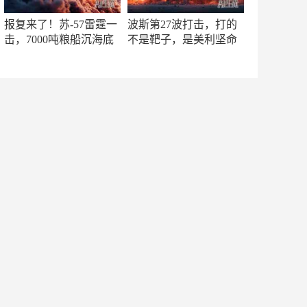
报复来了！苏-57雷霆一
波斯第27波打击，打的
击，7000吨粮船沉海底
不是靶子，是美利坚命
门