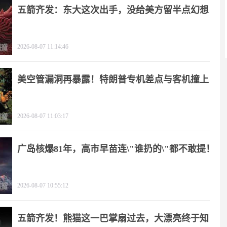
五箭齐发：东大这次出手，没给美方留半点幻想
2026-08-07 11:14:46
美空管漏洞再暴露！特朗普专机差点与客机撞上
2026-08-07 11:03:17
广岛核爆81年，高市早苗连\"谁扔的\"都不敢提！
2026-08-07 10:55:12
五箭齐发！熊猫这一巴掌扇过去，大漂亮终于知