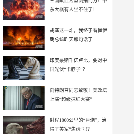
三国歃血为盟剑指何方？中
东大棋有人坐不住了！
胡塞这一炸，我终于看懂伊
朗总统昨天那句话了
印度豪赌千亿卢比，要对中
国光伏“卡脖子”？
向特朗普同志致敬！美政坛
上演“超级抹红大赛”
射程1800公里的“巨炮”，治
得了美军“焦虑”吗？