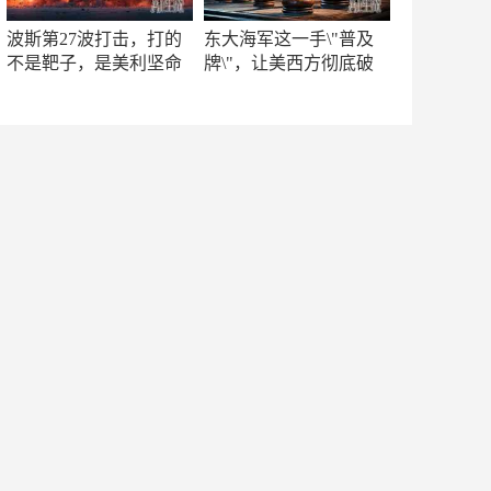
波斯第27波打击，打的
东大海军这一手\"普及
不是靶子，是美利坚命
牌\"，让美西方彻底破
门
防！