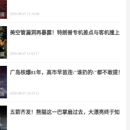
2026-08-07 11:14:46
美空管漏洞再暴露！特朗普专机差点与客机撞上
2026-08-07 11:03:17
广岛核爆81年，高市早苗连\"谁扔的\"都不敢提！
2026-08-07 10:55:12
五箭齐发！熊猫这一巴掌扇过去，大漂亮终于知
疼