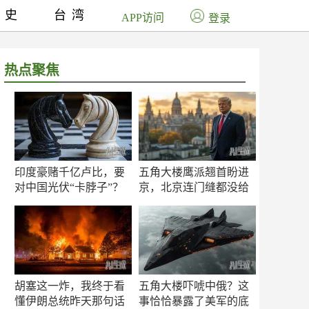
历史
台湾
APP访问
登录
热点聚焦
印度豪赌千亿卢比，要
五角大楼鹰派翘首盼进
对中国光伏“卡脖子”？
京，北京连门缝都没给
留
胡塞这一炸，我终于看
五角大楼吓唬中俄？这
懂伊朗总统昨天那句话
事恰恰暴露了美军的底