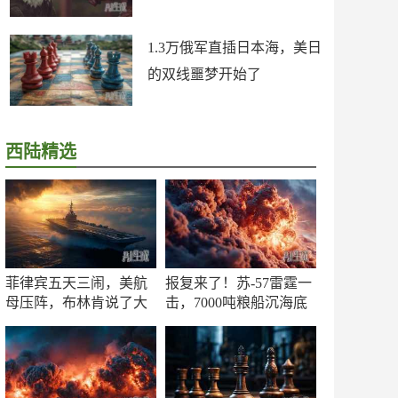
1.3万俄军直插日本海，美日
的双线噩梦开始了
西陆精选
菲律宾五天三闹，美航
报复来了！苏-57雷霆一
母压阵，布林肯说了大
击，7000吨粮船沉海底
实话