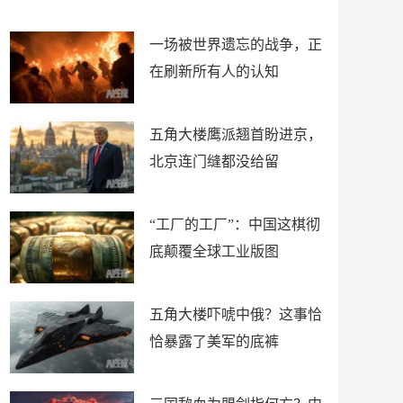
了
裤
一场被世界遗忘的战争，正
在刷新所有人的认知
五角大楼鹰派翘首盼进京，
北京连门缝都没给留
“工厂的工厂”：中国这棋彻
底颠覆全球工业版图
五角大楼吓唬中俄？这事恰
恰暴露了美军的底裤