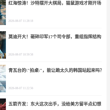
红海惊涛！沙特摆开大棋局，猫鼠游戏才刚开场
2026-08-07 11:28:18
莫迪开大！砸碎印军17个司令部，重组指挥结构
2026-08-07 10:59:58
青瓦台的\"拍桌\"，能让跪太久的韩国站起来吗？
2026-08-07 11:22:56
五箭齐发：东大这次出手，没给美方留半点幻想