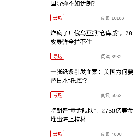
国导弹不如伊朗？
最热
阅读
10183
炸疯了！俄乌互掀“仓库战”，28
枚导弹全拦不住
最热
阅读
6982
一张纸条引发血案：美国为何要
替日本“托底”？
最热
阅读
6062
特朗普“黄金舰队”：2750亿美金
堆出海上棺材
最热
阅读
4800