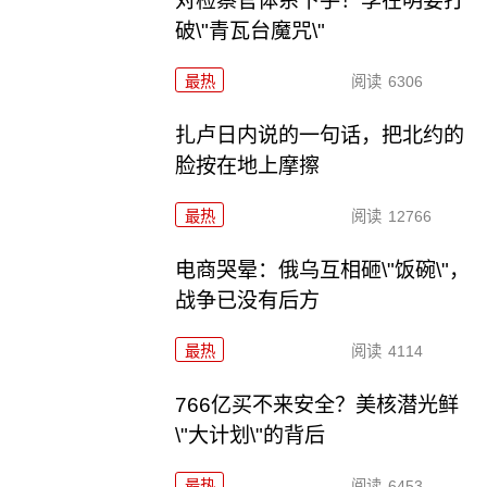
对检察官体系下手！李在明要打
破\"青瓦台魔咒\"
最热
阅读
6306
扎卢日内说的一句话，把北约的
脸按在地上摩擦
最热
阅读
12766
电商哭晕：俄乌互相砸\"饭碗\"，
战争已没有后方
最热
阅读
4114
766亿买不来安全？美核潜光鲜
\"大计划\"的背后
最热
阅读
6453