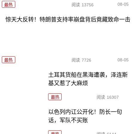
08-05
最热
阅读
13756
惊天大反转！特朗普支持率崩盘背后竟藏致命一击
08-05
最热
阅读
7726
土耳其货船在黑海遭袭，泽连斯
基又惹了大麻烦
最热
阅读
16307
以色列内讧公开化！防长一句
话，军队不买账