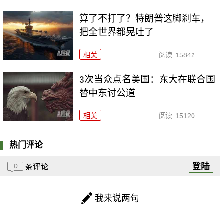
算了不打了？特朗普这脚刹车，
把全世界都晃吐了
相关
阅读
15842
3次当众点名美国：东大在联合国
替中东讨公道
相关
阅读
15120
热门评论
登陆
0
条评论
我来说两句