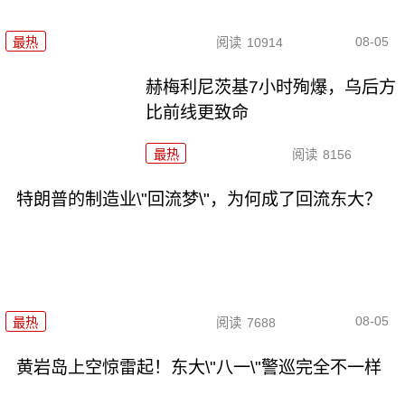
08-05
最热
阅读
10914
赫梅利尼茨基7小时殉爆，乌后方
比前线更致命
最热
阅读
8156
特朗普的制造业\"回流梦\"，为何成了回流东大？
08-05
最热
阅读
7688
黄岩岛上空惊雷起！东大\"八一\"警巡完全不一样