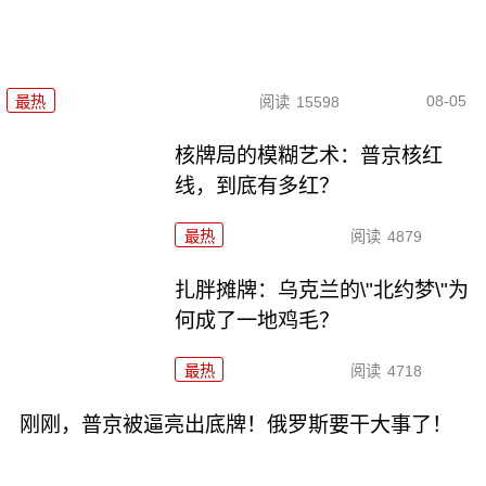
08-05
最热
阅读
15598
核牌局的模糊艺术：普京核红
线，到底有多红？
最热
阅读
4879
扎胖摊牌：乌克兰的\"北约梦\"为
何成了一地鸡毛？
最热
阅读
4718
刚刚，普京被逼亮出底牌！俄罗斯要干大事了！