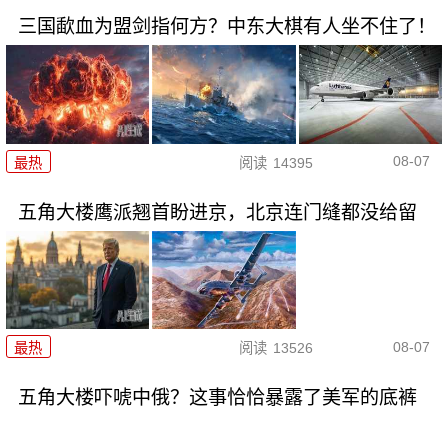
三国歃血为盟剑指何方？中东大棋有人坐不住了！
08-07
最热
阅读
14395
五角大楼鹰派翘首盼进京，北京连门缝都没给留
08-07
最热
阅读
13526
五角大楼吓唬中俄？这事恰恰暴露了美军的底裤