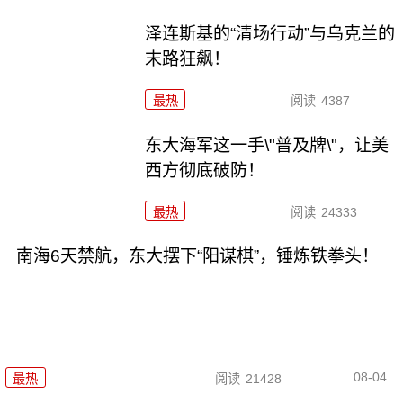
泽连斯基的“清场行动”与乌克兰的
末路狂飙！
最热
阅读
4387
东大海军这一手\"普及牌\"，让美
西方彻底破防！
最热
阅读
24333
南海6天禁航，东大摆下“阳谋棋”，锤炼铁拳头！
08-04
最热
阅读
21428