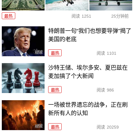
最热
阅读
1251
25分钟前
特朗普一句“我们也想要导弹”揭了
美国的老底
最热
阅读
1101
沙特王储、埃尔多安、夏巴兹在
麦加搞了个大新闻
最热
阅读
986
一场被世界遗忘的战争，正在刷
新所有人的认知
最热
阅读
20259