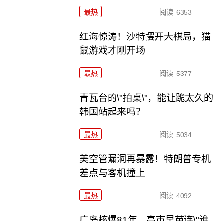
最热
阅读
6353
红海惊涛！沙特摆开大棋局，猫
鼠游戏才刚开场
最热
阅读
5377
青瓦台的\"拍桌\"，能让跪太久的
韩国站起来吗？
最热
阅读
5034
美空管漏洞再暴露！特朗普专机
差点与客机撞上
最热
阅读
4092
广岛核爆81年，高市早苗连\"谁