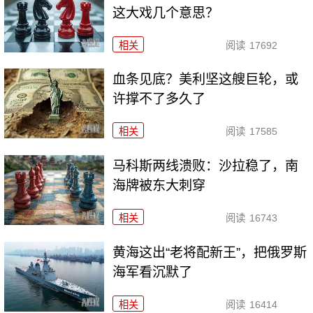
这大戏几个意思？
相关
阅读
17692
血条见底？美利坚这艘巨轮，或
许撑不了多久了
相关
阅读
17585
马科斯两线溃败：沙拉稳了，南
海牌被东大刺穿
相关
阅读
16743
黄海这出“老将配新王”，把俄罗斯
海军看沉默了
相关
阅读
16414