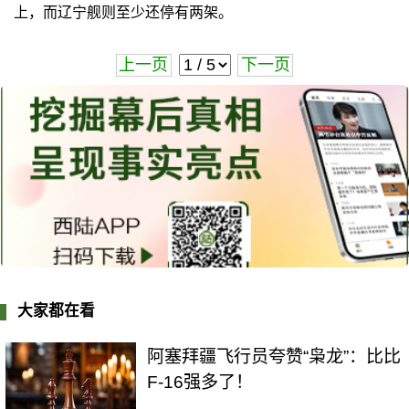
上，而辽宁舰则至少还停有两架。
上一页
下一页
大家都在看
阿塞拜疆飞行员夸赞“枭龙”：比比
F-16强多了！