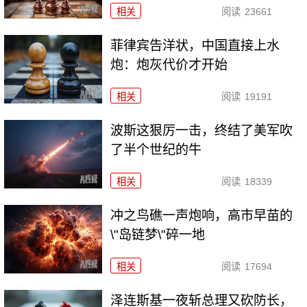
相关
阅读
23661
菲律宾告洋状，中国直接上水
炮：炮灰代价才开始
相关
阅读
19191
波斯这狠厉一击，终结了美军吹
了半个世纪的牛
相关
阅读
18339
冲之鸟礁一声炮响，高市早苗的
\"岛链梦\"碎一地
相关
阅读
17694
泽连斯基一夜斩总理又砍防长，