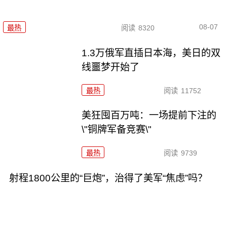
08-07
最热
阅读
8320
1.3万俄军直插日本海，美日的双
线噩梦开始了
最热
阅读
11752
美狂囤百万吨：一场提前下注的
\"铜牌军备竞赛\"
最热
阅读
9739
射程1800公里的“巨炮”，治得了美军“焦虑”吗？