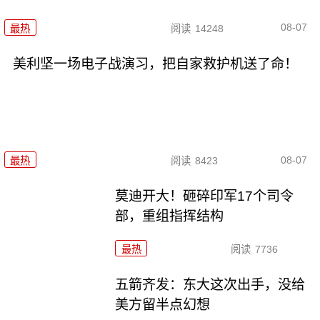
08-07
最热
阅读
14248
美利坚一场电子战演习，把自家救护机送了命！
08-07
最热
阅读
8423
莫迪开大！砸碎印军17个司令
部，重组指挥结构
最热
阅读
7736
五箭齐发：东大这次出手，没给
美方留半点幻想