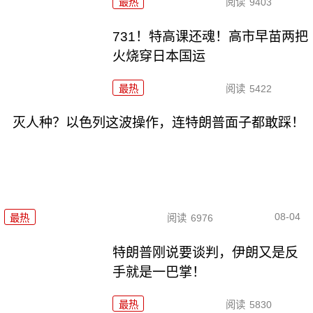
最热
阅读
9403
731！特高课还魂！高市早苗两把
火烧穿日本国运
最热
阅读
5422
灭人种？以色列这波操作，连特朗普面子都敢踩！
08-04
最热
阅读
6976
特朗普刚说要谈判，伊朗又是反
手就是一巴掌！
最热
阅读
5830