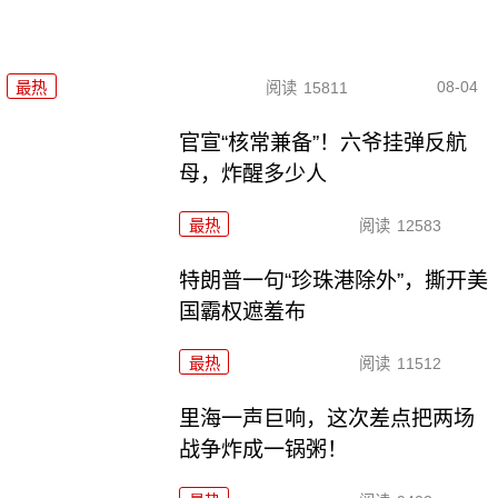
08-04
最热
阅读
15811
官宣“核常兼备”！六爷挂弹反航
母，炸醒多少人
最热
阅读
12583
特朗普一句“珍珠港除外”，撕开美
国霸权遮羞布
最热
阅读
11512
里海一声巨响，这次差点把两场
战争炸成一锅粥！