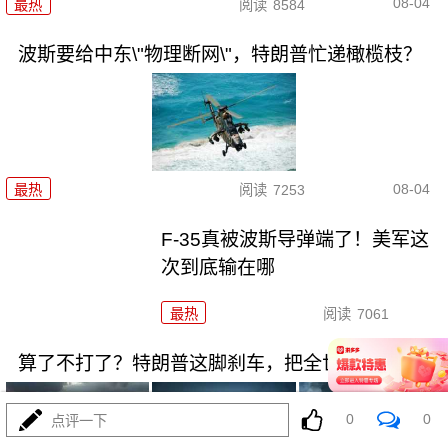
08-04
最热
阅读
8584
波斯要给中东\"物理断网\"，特朗普忙递橄榄枝？
08-04
最热
阅读
7253
F-35真被波斯导弹端了！美军这
次到底输在哪
最热
阅读
7061
算了不打了？特朗普这脚刹车，把全世界都晃吐了
0
0
点评一下