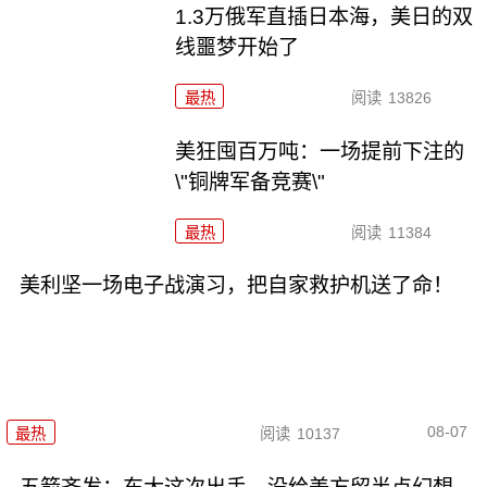
1.3万俄军直插日本海，美日的双
线噩梦开始了
最热
阅读
13826
美狂囤百万吨：一场提前下注的
\"铜牌军备竞赛\"
最热
阅读
11384
美利坚一场电子战演习，把自家救护机送了命！
08-07
最热
阅读
10137