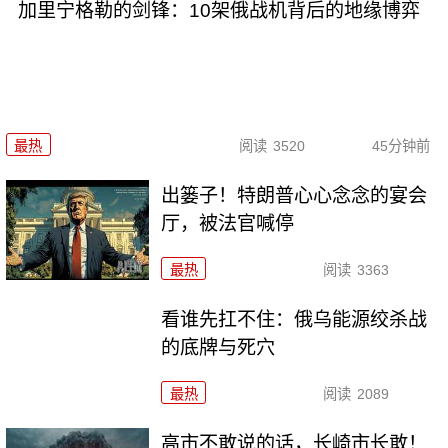
加里宁格勒的剑锋：10架俄战机背后的地缘博弈
最热
阅读
3520
45分钟前
出篓子！特朗普心心念念的宴会
厅，被法官喊停
最热
阅读
3363
看谁先扛不住：俄乌能源绞杀战
的底牌与死穴
最热
阅读
2089
高市不敢说的话，长崎市长敢！