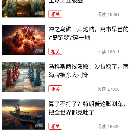
全球工业版图
相关
阅读
18361
冲之鸟礁一声炮响，高市早苗的
\"岛链梦\"碎一地
相关
阅读
18011
马科斯两线溃败：沙拉稳了，南
海牌被东大刺穿
相关
阅读
17008
算了不打了？特朗普这脚刹车，
把全世界都晃吐了
相关
阅读
16539