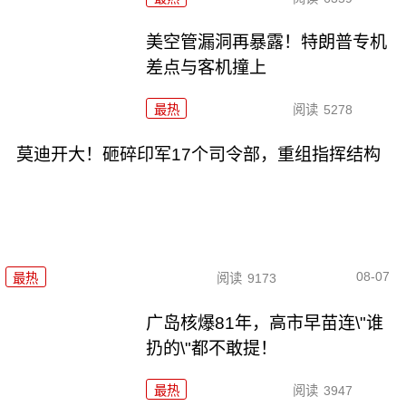
美空管漏洞再暴露！特朗普专机
差点与客机撞上
最热
阅读
5278
莫迪开大！砸碎印军17个司令部，重组指挥结构
08-07
最热
阅读
9173
广岛核爆81年，高市早苗连\"谁
扔的\"都不敢提！
最热
阅读
3947