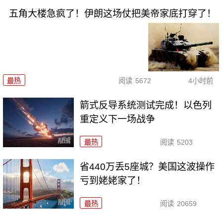
五角大楼急疯了！伊朗这场仗把美帝家底打穿了！
最热
阅读
5672
4小时前
箭式反导系统测试完成！以色列
重定义下一场战争
最热
阅读
5203
省440万丢5座城？美国这波操作
亏到姥姥家了！
最热
阅读
20659