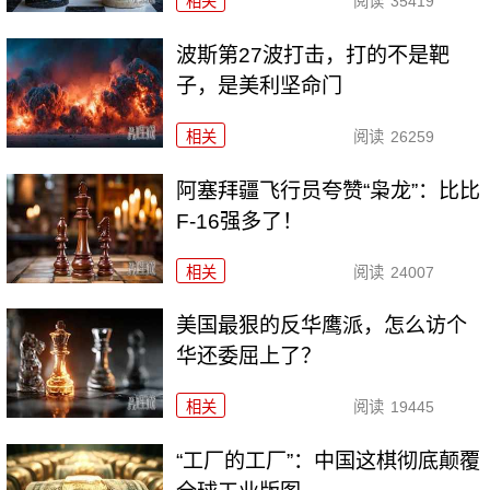
相关
阅读
35419
波斯第27波打击，打的不是靶
子，是美利坚命门
相关
阅读
26259
阿塞拜疆飞行员夸赞“枭龙”：比比
F-16强多了！
相关
阅读
24007
美国最狠的反华鹰派，怎么访个
华还委屈上了？
相关
阅读
19445
“工厂的工厂”：中国这棋彻底颠覆