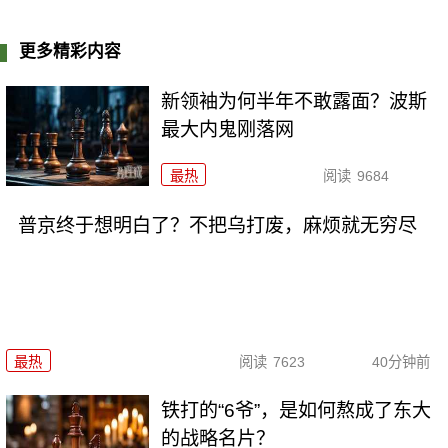
更多精彩内容
新领袖为何半年不敢露面？波斯
最大内鬼刚落网
最热
阅读
9684
普京终于想明白了？不把乌打废，麻烦就无穷尽
最热
阅读
7623
40分钟前
铁打的“6爷”，是如何熬成了东大
的战略名片？