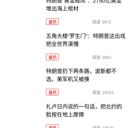
特朗普“黄金舰队”：2750亿美金
堆出海上棺材
最热
阅读
5872
五角大楼“罗生门”：特朗普这出戏
把全世界演懵
最热
阅读
5653
特朗普扔下两条路，波斯都不
选，美军机又被揍
最热
阅读
19033
扎卢日内说的一句话，把北约的
脸按在地上摩擦