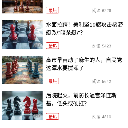
最热
阅读
6226
水面拉跨！美利坚19艘攻击核潜
艇改\"暗杀艇\"？
最热
阅读
5423
高市早苗动了麻生的人，自民党
这潭水要搅浑了
最热
阅读
5642
后院起火，前防长逼宫泽连斯
基，低头或硬扛？
最热
阅读
4810