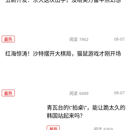
五箭齐发：东大这次出手，没给美方留半点幻想
08-07
最热
阅读
7952
红海惊涛！沙特摆开大棋局，猫鼠游戏才刚开场
08-07
最热
阅读
6689
青瓦台的\"拍桌\"，能让跪太久的
韩国站起来吗？
最热
阅读
6359