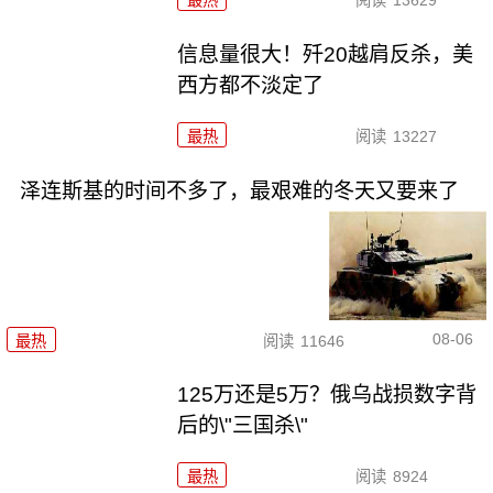
最热
阅读
13629
信息量很大！歼20越肩反杀，美
西方都不淡定了
最热
阅读
13227
泽连斯基的时间不多了，最艰难的冬天又要来了
08-06
最热
阅读
11646
125万还是5万？俄乌战损数字背
后的\"三国杀\"
最热
阅读
8924