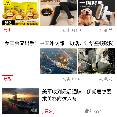
最热
阅读
31145
4小时前
美国会又出手！中国外交部一句话，让华盛顿破防
最热
阅读
12043
4小时前
美军收到最后通牒：伊朗居然要
求美答应这六条
最热
阅读
7294