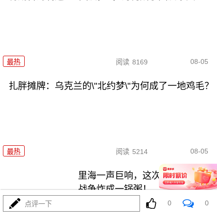
08-05
最热
阅读
8169
扎胖摊牌：乌克兰的\"北约梦\"为何成了一地鸡毛？
08-05
最热
阅读
5214
里海一声巨响，这次差点把两场
战争炸成一锅粥！
0
0
点评一下
最热
阅读
9956