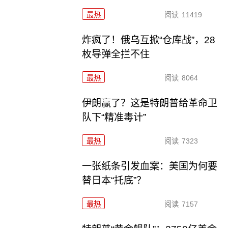
最热
阅读
11419
炸疯了！俄乌互掀“仓库战”，28
枚导弹全拦不住
最热
阅读
8064
伊朗赢了？这是特朗普给革命卫
队下“精准毒计”
最热
阅读
7323
一张纸条引发血案：美国为何要
替日本“托底”？
最热
阅读
7157