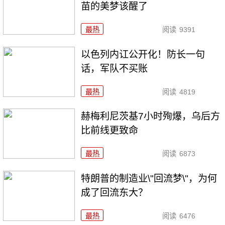
苗的美梦该醒了
最热
阅读
9391
以色列内讧公开化！防长一句
话，军队不买账
最热
阅读
4819
赫梅利尼茨基7小时殉爆，乌后方
比前线更致命
最热
阅读
6873
特朗普的制造业\"回流梦\"，为何
成了回流东大？
最热
阅读
6476