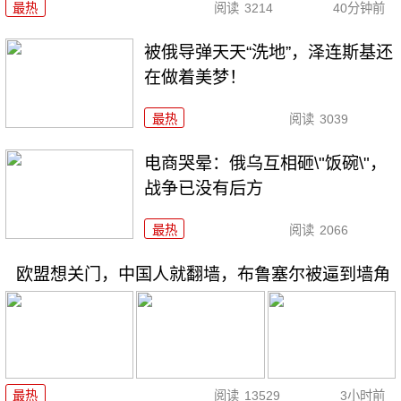
最热
阅读
3214
40分钟前
被俄导弹天天“洗地”，泽连斯基还
在做着美梦！
最热
阅读
3039
电商哭晕：俄乌互相砸\"饭碗\"，
战争已没有后方
最热
阅读
2066
欧盟想关门，中国人就翻墙，布鲁塞尔被逼到墙角
最热
阅读
13529
3小时前