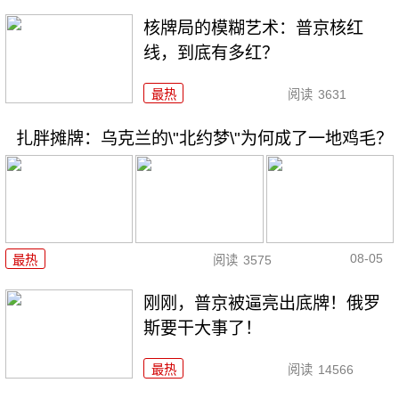
核牌局的模糊艺术：普京核红
线，到底有多红？
最热
阅读
3631
扎胖摊牌：乌克兰的\"北约梦\"为何成了一地鸡毛？
08-05
最热
阅读
3575
刚刚，普京被逼亮出底牌！俄罗
斯要干大事了！
最热
阅读
14566