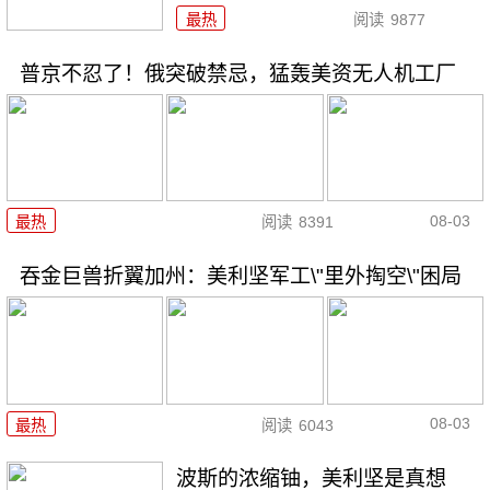
最热
阅读
9877
普京不忍了！俄突破禁忌，猛轰美资无人机工厂
08-03
最热
阅读
8391
吞金巨兽折翼加州：美利坚军工\"里外掏空\"困局
08-03
最热
阅读
6043
波斯的浓缩铀，美利坚是真想