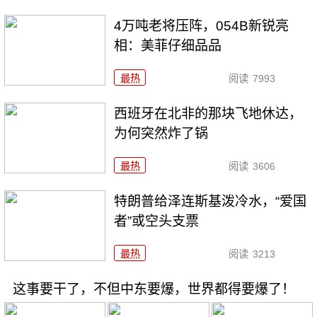
4万吨老将压阵，054B新锐亮
相：美菲仔细品品
最热
阅读
7993
西班牙在北非的那块飞地休达，
为何突然炸了锅
最热
阅读
3606
特朗普给泽连斯基泼冷水，“爱国
者”或空头支票
最热
阅读
3213
这事要干了，不但中东要爆，世界都得要爆了！