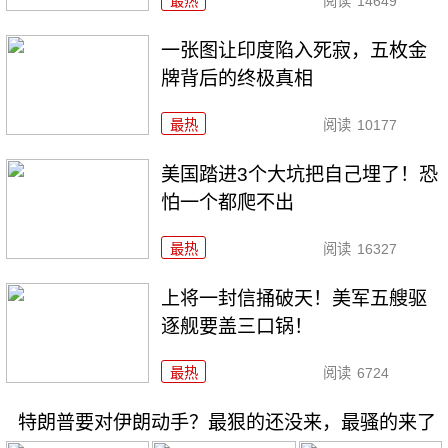
最热
阅读
14649
一张图让印度陷入死寂，五枚金
牌背后的终极真相
最热
阅读
10177
美国踏进3个大坑把自己埋了！恐
怕一个都爬不出
最热
阅读
16327
上将一封信捅破天！美军五艘驱
逐舰要盖三口锅！
最热
阅读
6724
特朗普要对伊朗动手？最狠的还没来，最骚的来了