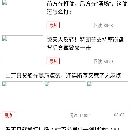
前方在打仗，后方在“清场”，这仗
还怎么打？
最热
阅读
3903
惊天大反转！特朗普支持率崩盘
背后竟藏致命一击
最热
阅读
5999
土耳其货船在黑海遭袭，泽连斯基又惹了大麻烦
08-05
最热
阅读
14634
看不见就挨打！歼-15T百公里外一剑封喉F-15J