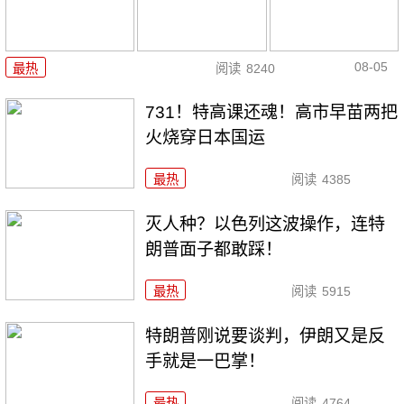
08-05
最热
阅读
8240
731！特高课还魂！高市早苗两把
火烧穿日本国运
最热
阅读
4385
灭人种？以色列这波操作，连特
朗普面子都敢踩！
最热
阅读
5915
特朗普刚说要谈判，伊朗又是反
手就是一巴掌！
最热
阅读
4764