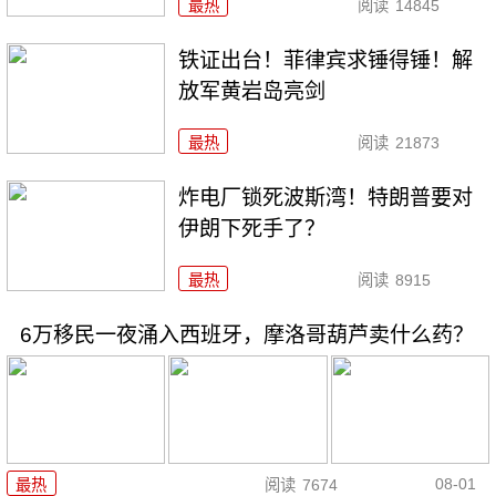
最热
阅读
14845
铁证出台！菲律宾求锤得锤！解
放军黄岩岛亮剑
最热
阅读
21873
炸电厂锁死波斯湾！特朗普要对
伊朗下死手了？
最热
阅读
8915
6万移民一夜涌入西班牙，摩洛哥葫芦卖什么药？
08-01
最热
阅读
7674