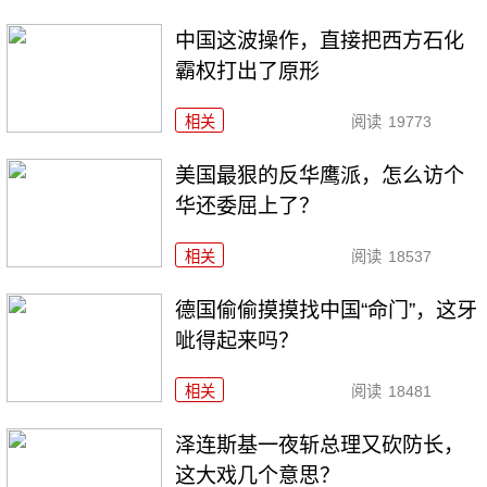
中国这波操作，直接把西方石化
霸权打出了原形
相关
阅读
19773
美国最狠的反华鹰派，怎么访个
华还委屈上了？
相关
阅读
18537
德国偷偷摸摸找中国“命门”，这牙
呲得起来吗？
相关
阅读
18481
泽连斯基一夜斩总理又砍防长，
这大戏几个意思？