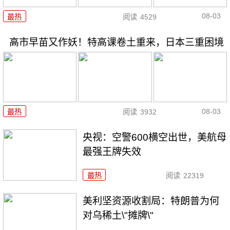
08-03
最热
阅读
4529
高市早苗又作妖！特高课卷土重来，日本三重困境
08-03
最热
阅读
3932
央视：空警600横空出世，美航母
最强王牌失效
最热
阅读
22319
美利坚资源收割局：特朗普为何
对乌稀土\"摊牌\"