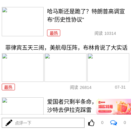
哈马斯还是跪了？特朗普高调宣
布“历史性协议”
最热
阅读
10314
菲律宾五天三闹，美航母压阵，布林肯说了大实话
07-31
最热
阅读
26814
爱国者只剩半条命，美军却拉着
沙特去伊拉克踩雷
0
0
点评一下
最热
阅读
11829