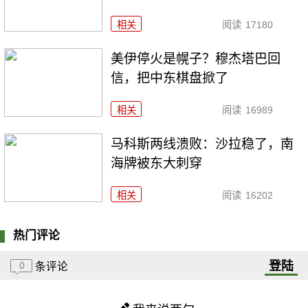
相关
阅读
17180
美伊停火是幌子？穆杰塔巴回
信，把中东棋盘掀了
相关
阅读
16989
马科斯两线溃败：沙拉稳了，南
海牌被东大刺穿
相关
阅读
16202
热门评论
登陆
0
条评论