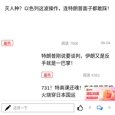
灭人种？以色列这波操作，连特朗普面子都敢踩！
08-04
最热
阅读
7506
特朗普刚说要谈判，伊朗又是反
手就是一巴掌！
最热
阅读
6352
731！特高课还魂！高市早苗两把
火烧穿日本国运
最热
阅读
5912
0
0
点评一下