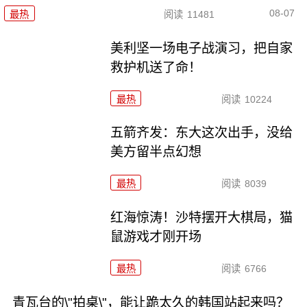
08-07
最热
阅读
11481
美利坚一场电子战演习，把自家
救护机送了命！
最热
阅读
10224
五箭齐发：东大这次出手，没给
美方留半点幻想
最热
阅读
8039
红海惊涛！沙特摆开大棋局，猫
鼠游戏才刚开场
最热
阅读
6766
青瓦台的\"拍桌\"，能让跪太久的韩国站起来吗？