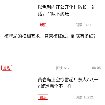
以色列内讧公开化！防长一句
话，军队不买账
最热
阅读
6781
核牌局的模糊艺术：普京核红线，到底有多红？
08-05
最热
阅读
5478
黄岩岛上空惊雷起！东大\"八一
\"警巡完全不一样
最热
阅读
16212