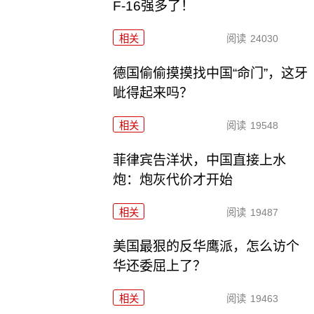
F-16强多了！
相关
阅读
24030
德国偷偷摸摸找中国“命门”，这牙
呲得起来吗？
相关
阅读
19548
菲律宾告洋状，中国直接上水
炮：炮灰代价才开始
相关
阅读
19487
美国最狠的反华鹰派，怎么访个
华还委屈上了？
相关
阅读
19463