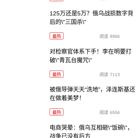
125万还是5万？俄乌战损数字背
后的\"三国杀\"
最热
阅读
8966
对检察官体系下手！李在明要打
破\"青瓦台魔咒\"
最热
阅读
7113
被俄导弹天天“洗地”，泽连斯基还
在做着美梦！
最热
阅读
6556
电商哭晕：俄乌互相砸\"饭碗\"，
战争已没有后方