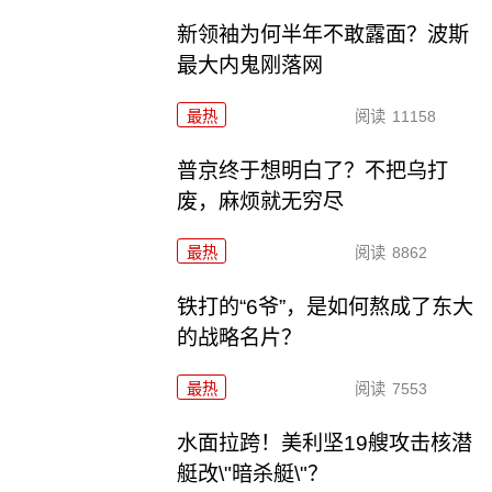
新领袖为何半年不敢露面？波斯
最大内鬼刚落网
最热
阅读
11158
普京终于想明白了？不把乌打
废，麻烦就无穷尽
最热
阅读
8862
铁打的“6爷”，是如何熬成了东大
的战略名片？
最热
阅读
7553
水面拉跨！美利坚19艘攻击核潜
艇改\"暗杀艇\"？