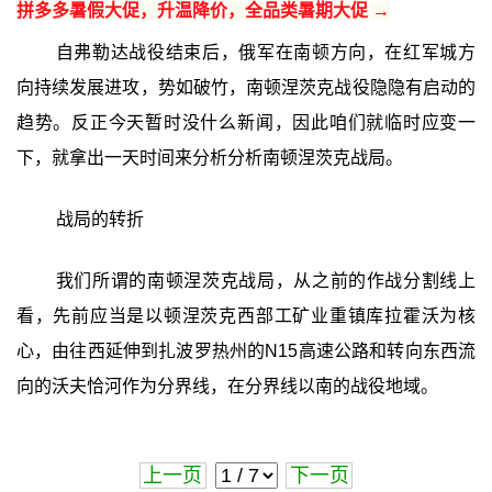
拼多多暑假大促，升温降价，全品类暑期大促 →
自弗勒达战役结束后，俄军在南顿方向，在红军城方
向持续发展进攻，势如破竹，南顿涅茨克战役隐隐有启动的
趋势。反正今天暂时没什么新闻，因此咱们就临时应变一
下，就拿出一天时间来分析分析南顿涅茨克战局。
战局的转折
我们所谓的南顿涅茨克战局，从之前的作战分割线上
看，先前应当是以顿涅茨克西部工矿业重镇库拉霍沃为核
心，由往西延伸到扎波罗热州的N15高速公路和转向东西流
向的沃夫恰河作为分界线，在分界线以南的战役地域。
上一页
下一页