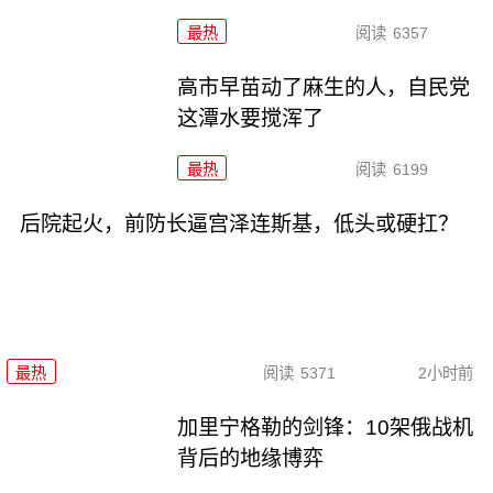
最热
阅读
6357
高市早苗动了麻生的人，自民党
这潭水要搅浑了
最热
阅读
6199
后院起火，前防长逼宫泽连斯基，低头或硬扛？
最热
阅读
5371
2小时前
加里宁格勒的剑锋：10架俄战机
背后的地缘博弈