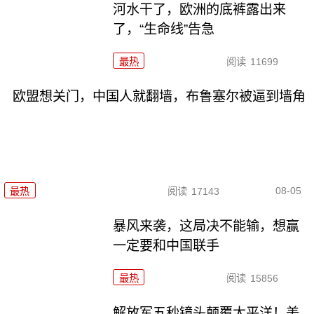
河水干了，欧洲的底裤露出来
了，“生命线”告急
最热
阅读
11699
欧盟想关门，中国人就翻墙，布鲁塞尔被逼到墙角
08-05
最热
阅读
17143
暴风来袭，这局决不能输，想赢
一定要和中国联手
最热
阅读
15856
解放军五秒镜头颠覆太平洋！美