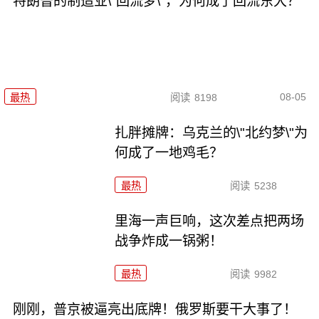
特朗普的制造业\"回流梦\"，为何成了回流东大？
08-05
最热
阅读
8198
扎胖摊牌：乌克兰的\"北约梦\"为
何成了一地鸡毛？
最热
阅读
5238
里海一声巨响，这次差点把两场
战争炸成一锅粥！
最热
阅读
9982
刚刚，普京被逼亮出底牌！俄罗斯要干大事了！