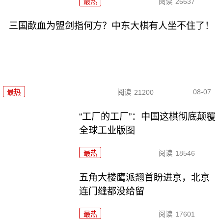
最热
阅读
26637
三国歃血为盟剑指何方？中东大棋有人坐不住了！
08-07
最热
阅读
21200
“工厂的工厂”：中国这棋彻底颠覆
全球工业版图
最热
阅读
18546
五角大楼鹰派翘首盼进京，北京
连门缝都没给留
最热
阅读
17601