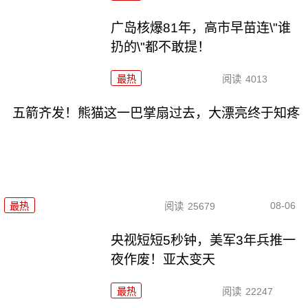
广岛核爆81年，高市早苗连\"谁
扔的\"都不敢提！
最热
阅读
4013
五箭齐发！熊猫这一巴掌扇过去，大漂亮终于知疼
08-06
最热
阅读
25679
央视短短5秒钟，美军3年兵推一
夜作废！亚太变天
最热
阅读
22247