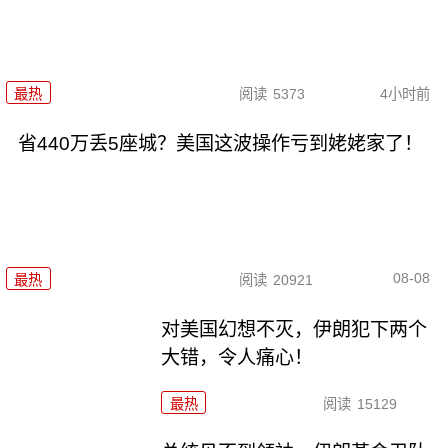
最热
阅读
5373
4小时前
省440万丢5座城？美国这波操作亏到姥姥家了！
08-08
最热
阅读
20921
对美国幻想不灭，伊朗犯下两个
大错，令人痛心！
最热
阅读
15129