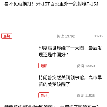
看不见就挨打！歼-15T百公里外一剑封喉F-15J
08-05
最热
阅读
13792
印度满世界绕了一大圈，最后发
现还是中国好？
最热
阅读
13350
特朗普突然关闭领事馆，高市早
苗的美梦该醒了
最热
阅读
11528