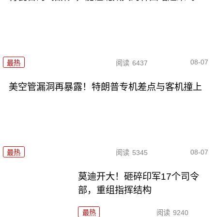
08-07
最热
阅读
6437
美空管漏洞再暴露！特朗普专机差点与客机撞上
08-07
最热
阅读
5345
莫迪开大！砸碎印军17个司令
部，重组指挥结构
最热
阅读
9240