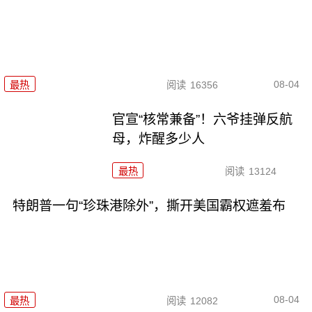
08-04
最热
阅读
16356
官宣“核常兼备”！六爷挂弹反航
母，炸醒多少人
最热
阅读
13124
特朗普一句“珍珠港除外”，撕开美国霸权遮羞布
08-04
最热
阅读
12082