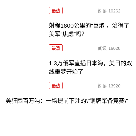
最热
阅读
10262
射程1800公里的“巨炮”，治得了
美军“焦虑”吗？
最热
阅读
16028
1.3万俄军直插日本海，美日的双
线噩梦开始了
最热
阅读
13920
美狂囤百万吨：一场提前下注的\"铜牌军备竞赛\"