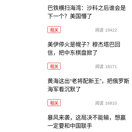
巴铁横扫海湾：沙科之后谁会是
下一个？美国懵了
相关
阅读
19422
美伊停火是幌子？穆杰塔巴回
信，把中东棋盘掀了
相关
阅读
18171
黄海这出“老将配新王”，把俄罗斯
海军看沉默了
相关
阅读
16810
暴风来袭，这局决不能输，想赢
一定要和中国联手