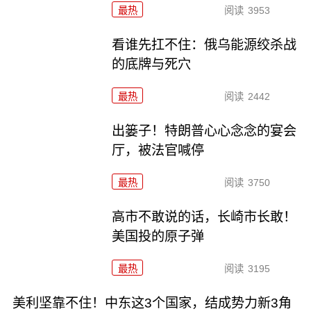
最热
阅读
3953
看谁先扛不住：俄乌能源绞杀战
的底牌与死穴
最热
阅读
2442
出篓子！特朗普心心念念的宴会
厅，被法官喊停
最热
阅读
3750
高市不敢说的话，长崎市长敢！
美国投的原子弹
最热
阅读
3195
美利坚靠不住！中东这3个国家，结成势力新3角