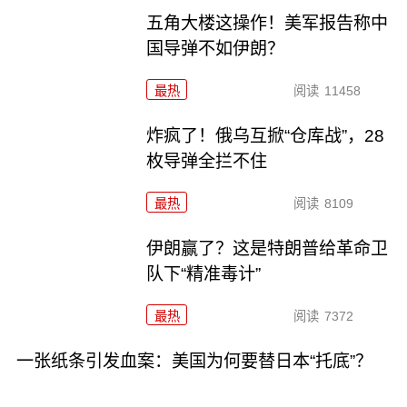
五角大楼这操作！美军报告称中
国导弹不如伊朗？
最热
阅读
11458
炸疯了！俄乌互掀“仓库战”，28
枚导弹全拦不住
最热
阅读
8109
伊朗赢了？这是特朗普给革命卫
队下“精准毒计”
最热
阅读
7372
一张纸条引发血案：美国为何要替日本“托底”？