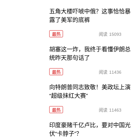
五角大楼吓唬中俄？这事恰恰暴
露了美军的底裤
最热
阅读
15093
胡塞这一炸，我终于看懂伊朗总
统昨天那句话了
最热
阅读
11436
向特朗普同志致敬！美政坛上演
“超级抹红大赛”
最热
阅读
11463
印度豪赌千亿卢比，要对中国光
伏“卡脖子”？