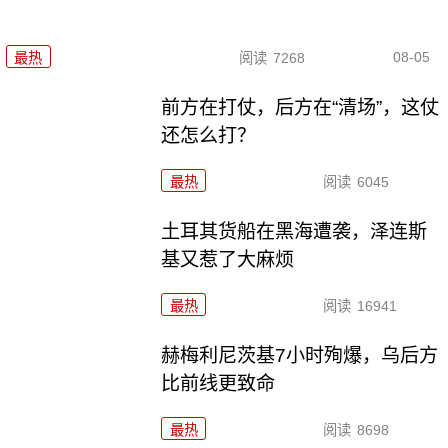
08-05
最热
阅读
7268
前方在打仗，后方在“清场”，这仗
还怎么打？
最热
阅读
6045
土耳其货船在黑海遭袭，泽连斯
基又惹了大麻烦
最热
阅读
16941
赫梅利尼茨基7小时殉爆，乌后方
比前线更致命
最热
阅读
8698