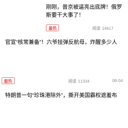
刚刚，普京被逼亮出底牌！俄罗
斯要干大事了！
最热
阅读
14617
官宣“核常兼备”！六爷挂弹反航母，炸醒多少人
08-04
最热
阅读
11334
特朗普一句“珍珠港除外”，撕开美国霸权遮羞布