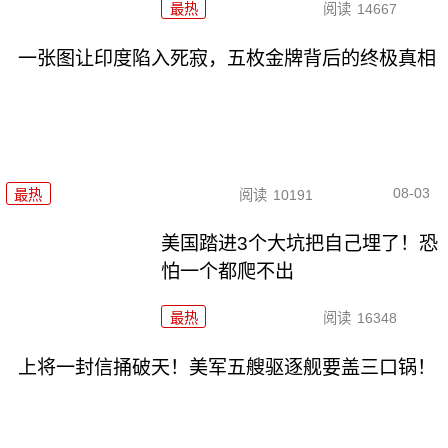
最热
阅读
14667
一张图让印度陷入死寂，五枚金牌背后的终极真相
08-03
最热
阅读
10191
美国踏进3个大坑把自己埋了！恐
怕一个都爬不出
最热
阅读
16348
上将一封信捅破天！美军五艘驱逐舰要盖三口锅！