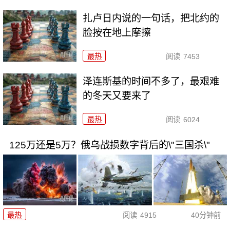
扎卢日内说的一句话，把北约的
脸按在地上摩擦
最热
阅读
7453
泽连斯基的时间不多了，最艰难
的冬天又要来了
最热
阅读
6024
125万还是5万？俄乌战损数字背后的\"三国杀\"
最热
阅读
4915
40分钟前