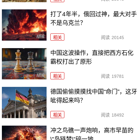
打了4年半，俄回过神，最大对手
不是乌克兰？
相关
阅读
20145
中国这波操作，直接把西方石化
霸权打出了原形
相关
阅读
19781
德国偷偷摸摸找中国“命门”，这牙
呲得起来吗？
相关
阅读
18492
冲之鸟礁一声炮响，高市早苗的
\"岛链梦\"碎一地