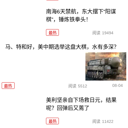
南海6天禁航，东大摆下“阳谋
棋”，锤炼铁拳头！
最热
阅读
19494
马、特和好，美中期选举这盘大棋，水有多深？
08-04
最热
阅读
5512
美利坚亲自下场救日元，结果
呢？回弹后又蔫了
最热
阅读
11422