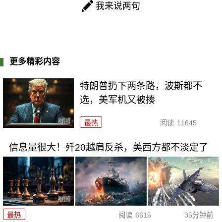
我来说两句
更多精彩内容
特朗普扔下两条路，波斯都不
选，美军机又被揍
最热
阅读
11645
信息量很大！歼20越肩反杀，美西方都不淡定了
最热
阅读
6615
35分钟前