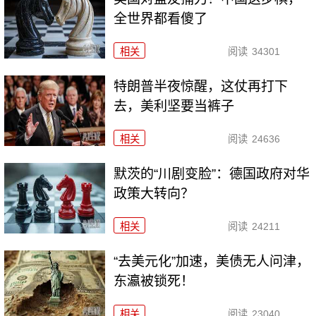
全世界都看傻了
相关
阅读
34301
特朗普半夜惊醒，这仗再打下
去，美利坚要当裤子
相关
阅读
24636
默茨的“川剧变脸”：德国政府对华
政策大转向？
相关
阅读
24211
“去美元化”加速，美债无人问津，
东瀛被锁死！
相关
阅读
23040