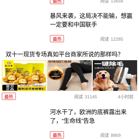
最热
阅读
13658
暴风来袭，这局决不能输，想赢
一定要和中国联手
最热
阅读
12285
双十一现货专场真如平台商家所说的那样吗？
最热
阅读
31145
4小时前
河水干了，欧洲的底裤露出来
了，“生命线”告急
最热
阅读
8869