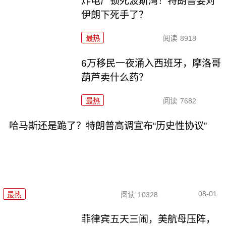
炸电厂锁死波斯湾！特朗普要对
伊朗下死手了？
最热
阅读
8918
6万移民一夜涌入西班牙，摩洛哥
葫芦卖什么药？
最热
阅读
7682
哈马斯还是跪了？特朗普高调宣布“历史性协议”
08-01
最热
阅读
10328
菲律宾五天三闹，美航母压阵，