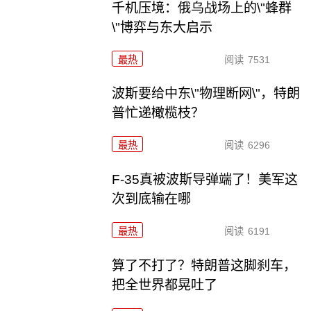
千机压境：俄乌战场上的\"蜂群
\"博弈与东大启示
最热
阅读
7531
波斯要给中东\"物理断网\"，特朗
普忙递橄榄枝？
最热
阅读
6296
F-35真被波斯导弹端了！美军这
次到底输在哪
最热
阅读
6191
算了不打了？特朗普这脚刹车，
把全世界都晃吐了