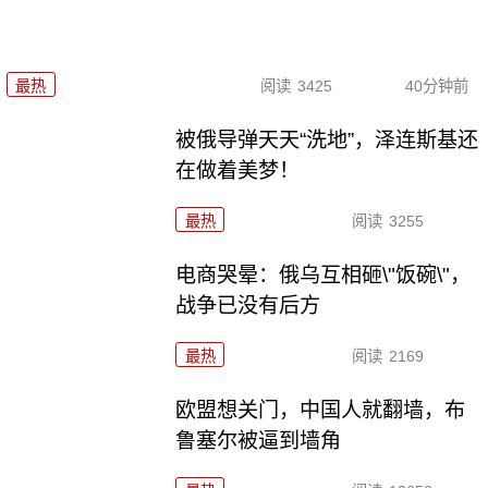
最热
阅读
3425
40分钟前
被俄导弹天天“洗地”，泽连斯基还
在做着美梦！
最热
阅读
3255
电商哭晕：俄乌互相砸\"饭碗\"，
战争已没有后方
最热
阅读
2169
欧盟想关门，中国人就翻墙，布
鲁塞尔被逼到墙角