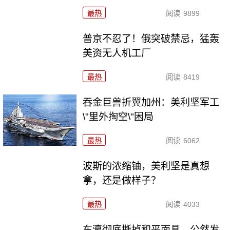
最热
阅读
9899
普京不忍了！俄突破禁忌，猛轰
美资无人机工厂
最热
阅读
8419
吞金巨兽折翼加州：美利坚军工
\"里外掏空\"困局
最热
阅读
6062
波斯的浓缩铀，美利坚是真想
拿，还是做样子？
最热
阅读
4033
东瀛彻底撕掉和平面具，公然发