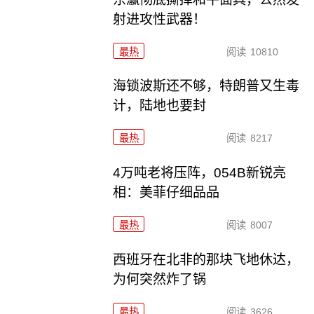
射进攻性武器！
最热
阅读
10810
海锁波斯还不够，特朗普又生毒
计，陆地也要封
最热
阅读
8217
4万吨老将压阵，054B新锐亮
相：美菲仔细品品
最热
阅读
8007
西班牙在北非的那块飞地休达，
为何突然炸了锅
最热
阅读
3626