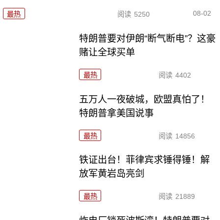
08-02
最热
阅读
5250
特朗普要对伊朗“断气断电”？这豪
赌让全球买单
最热
阅读
4402
五万人一夜破城，欧盟真怕了！
特朗普拿美国说事
最热
阅读
14856
铁证出台！菲律宾求锤得锤！解
放军黄岩岛亮剑
最热
阅读
21889