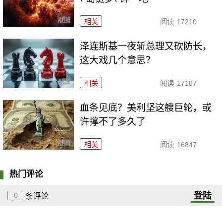
相关
阅读
17210
泽连斯基一夜斩总理又砍防长，
这大戏几个意思？
相关
阅读
17187
血条见底？美利坚这艘巨轮，或
许撑不了多久了
相关
阅读
16847
热门评论
登陆
0
条评论