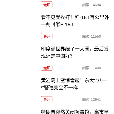
最热
阅读
14694
看不见就挨打！歼-15T百公里外
一剑封喉F-15J
最热
阅读
11550
印度满世界绕了一大圈，最后发
现还是中国好？
最热
阅读
11400
黄岩岛上空惊雷起！东大\"八一
\"警巡完全不一样
最热
阅读
13941
特朗普突然关闭领事馆，高市早