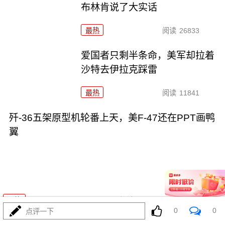
布林肯说了大实话
最热
阅读
26833
爱国者只剩半条命，美军却拉着
沙特去伊拉克踩雷
最热
阅读
11841
歼-36五架原型机轮番上天，美F-47还在PPT画鸭
翼
07-31
最热
阅读
20668
0
0
点评一下