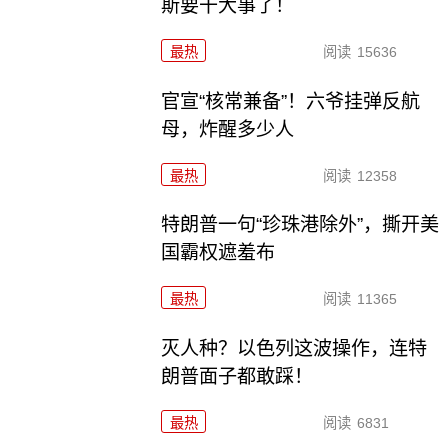
斯要干大事了！
最热
阅读
15636
官宣“核常兼备”！六爷挂弹反航
母，炸醒多少人
最热
阅读
12358
特朗普一句“珍珠港除外”，撕开美
国霸权遮羞布
最热
阅读
11365
灭人种？以色列这波操作，连特
朗普面子都敢踩！
最热
阅读
6831