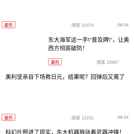
08-04
最热
阅读
21070
东大海军这一手\"普及牌\"，让美
西方彻底破防！
最热
阅读
23987
美利坚亲自下场救日元，结果呢？回弹后又蔫了
08-04
最热
阅读
12231
科幻片照进了现实，东大机器狼驮着武器冲锋！