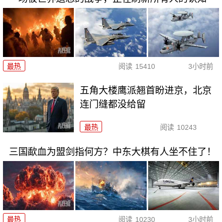
最热
阅读
15410
3小时前
五角大楼鹰派翘首盼进京，北京
连门缝都没给留
最热
阅读
10243
三国歃血为盟剑指何方？中东大棋有人坐不住了！
最热
阅读
10230
3小时前