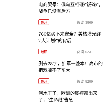
电商哭晕：俄乌互相砸\"饭碗\"，
战争已没有后方
最热
阅读
3869
766亿买不来安全？美核潜光鲜
\"大计划\"的背后
最热
阅读
6231
删去28字，扩军一整本！高市的
把戏骗不了东大
最热
阅读
5289
河水干了，欧洲的底裤露出来
了，“生命线”告急