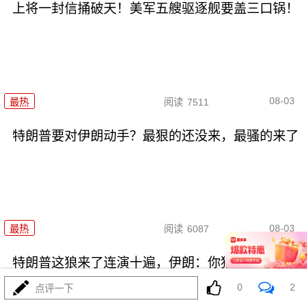
上将一封信捅破天！美军五艘驱逐舰要盖三口锅！
08-03
最热
阅读
7511
特朗普要对伊朗动手？最狠的还没来，最骚的来了
08-03
最热
阅读
6087
特朗普这狼来了连演十遍，伊朗：你猜我信不信？
0
2
点评一下