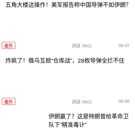
五角大楼这操作！美军报告称中国导弹不如伊朗？
08-07
最热
阅读
9651
炸疯了！俄乌互掀“仓库战”，28枚导弹全拦不住
08-06
最热
阅读
6601
伊朗赢了？这是特朗普给革命卫
队下“精准毒计”