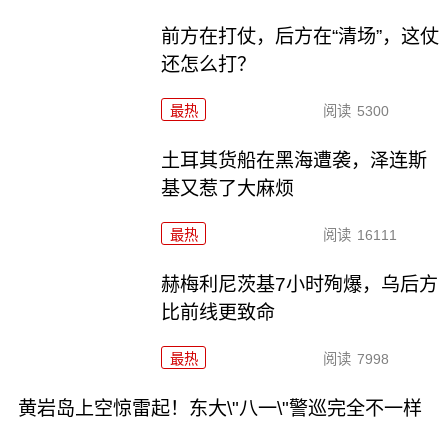
前方在打仗，后方在“清场”，这仗
还怎么打？
最热
阅读
5300
土耳其货船在黑海遭袭，泽连斯
基又惹了大麻烦
最热
阅读
16111
赫梅利尼茨基7小时殉爆，乌后方
比前线更致命
最热
阅读
7998
黄岩岛上空惊雷起！东大\"八一\"警巡完全不一样