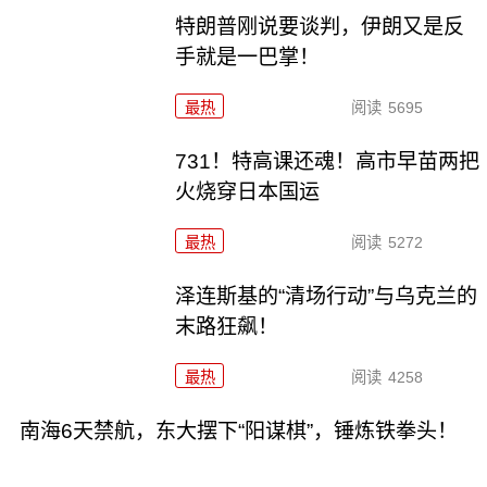
特朗普刚说要谈判，伊朗又是反
手就是一巴掌！
最热
阅读
5695
731！特高课还魂！高市早苗两把
火烧穿日本国运
最热
阅读
5272
泽连斯基的“清场行动”与乌克兰的
末路狂飙！
最热
阅读
4258
南海6天禁航，东大摆下“阳谋棋”，锤炼铁拳头！