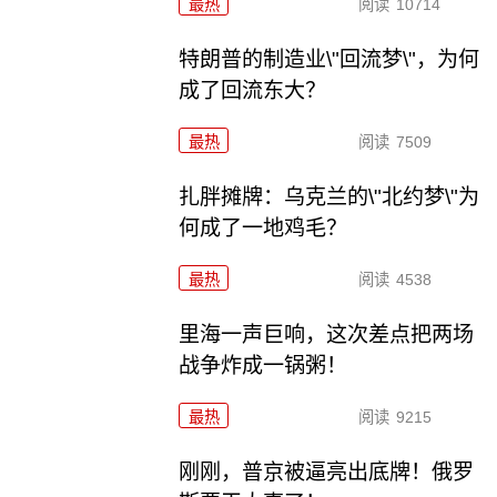
最热
阅读
10714
特朗普的制造业\"回流梦\"，为何
成了回流东大？
最热
阅读
7509
扎胖摊牌：乌克兰的\"北约梦\"为
何成了一地鸡毛？
最热
阅读
4538
里海一声巨响，这次差点把两场
战争炸成一锅粥！
最热
阅读
9215
刚刚，普京被逼亮出底牌！俄罗