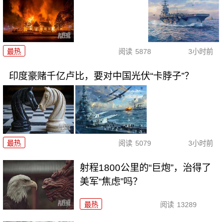
最热
阅读
5878
3小时前
印度豪赌千亿卢比，要对中国光伏“卡脖子”？
最热
阅读
5079
3小时前
射程1800公里的“巨炮”，治得了
美军“焦虑”吗？
最热
阅读
13289