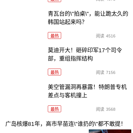
青瓦台的\"拍桌\"，能让跪太久的
韩国站起来吗？
最热
阅读
4516
莫迪开大！砸碎印军17个司令
部，重组指挥结构
最热
阅读
7156
美空管漏洞再暴露！特朗普专机
差点与客机撞上
最热
阅读
3568
广岛核爆81年，高市早苗连\"谁扔的\"都不敢提！