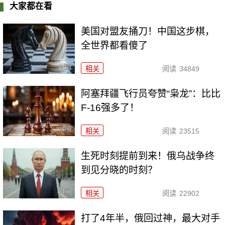
大家都在看
美国对盟友捅刀！中国这步棋，
全世界都看傻了
相关
阅读
34849
阿塞拜疆飞行员夸赞“枭龙”：比比
F-16强多了！
相关
阅读
23515
生死时刻提前到来！俄乌战争终
到见分晓的时刻？
相关
阅读
22902
打了4年半，俄回过神，最大对手