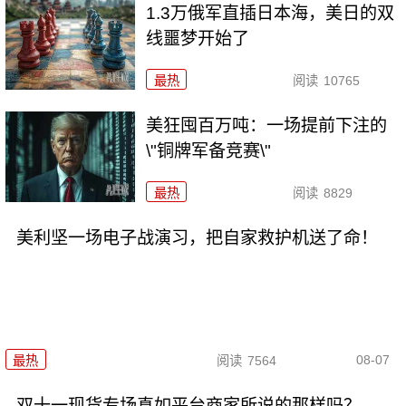
1.3万俄军直插日本海，美日的双
线噩梦开始了
最热
阅读
10765
美狂囤百万吨：一场提前下注的
\"铜牌军备竞赛\"
最热
阅读
8829
美利坚一场电子战演习，把自家救护机送了命！
08-07
最热
阅读
7564
双十一现货专场真如平台商家所说的那样吗？