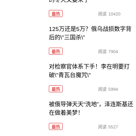
最热
阅读
10420
125万还是5万？俄乌战损数字背
后的\"三国杀\"
最热
阅读
7904
对检察官体系下手！李在明要打
破\"青瓦台魔咒\"
最热
阅读
5994
被俄导弹天天“洗地”，泽连斯基还
在做着美梦！
最热
阅读
5527