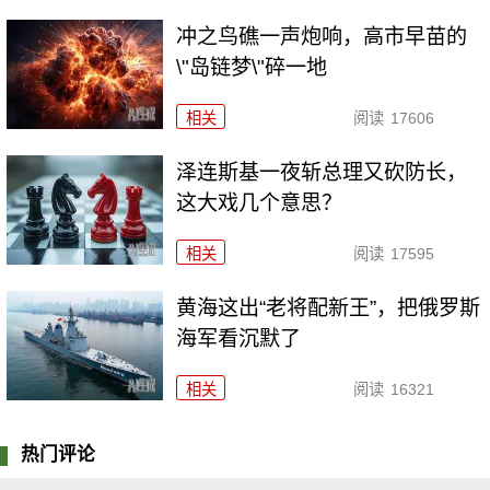
冲之鸟礁一声炮响，高市早苗的
\"岛链梦\"碎一地
相关
阅读
17606
泽连斯基一夜斩总理又砍防长，
这大戏几个意思？
相关
阅读
17595
黄海这出“老将配新王”，把俄罗斯
海军看沉默了
相关
阅读
16321
热门评论