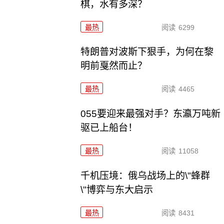
棋，水有多深？
最热
阅读
6299
特朗普对波斯下狠手，为何在黎
明前戛然而止？
最热
阅读
4465
055要迎来最强对手？东瀛万吨新
驱已上船台！
最热
阅读
11058
千机压境：俄乌战场上的\"蜂群
\"博弈与东大启示
最热
阅读
8431