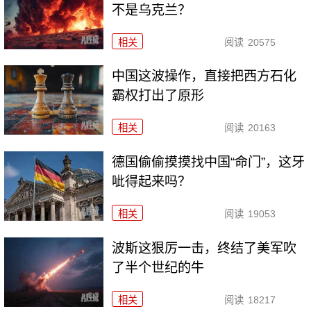
不是乌克兰？
相关
阅读
20575
中国这波操作，直接把西方石化
霸权打出了原形
相关
阅读
20163
德国偷偷摸摸找中国“命门”，这牙
呲得起来吗？
相关
阅读
19053
波斯这狠厉一击，终结了美军吹
了半个世纪的牛
相关
阅读
18217