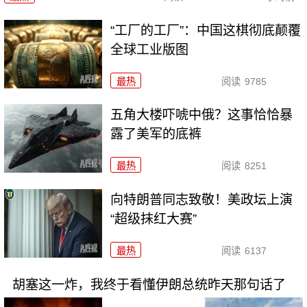
“工厂的工厂”：中国这棋彻底颠覆
全球工业版图
最热
阅读
9785
五角大楼吓唬中俄？这事恰恰暴
露了美军的底裤
最热
阅读
8251
向特朗普同志致敬！美政坛上演
“超级抹红大赛”
最热
阅读
6137
胡塞这一炸，我终于看懂伊朗总统昨天那句话了