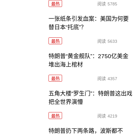
最热
阅读
5785
一张纸条引发血案：美国为何要
替日本“托底”？
最热
阅读
5633
特朗普“黄金舰队”：2750亿美金
堆出海上棺材
最热
阅读
4357
五角大楼“罗生门”：特朗普这出戏
把全世界演懵
最热
阅读
4219
特朗普扔下两条路，波斯都不