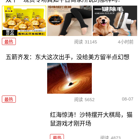
最热
阅读
31145
4小时前
五箭齐发：东大这次出手，没给美方留半点幻想
08-07
最热
阅读
5652
红海惊涛！沙特摆开大棋局，猫
鼠游戏才刚开场
最热
阅读
4873