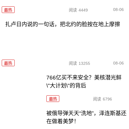
08-06
最热
阅读
4449
扎卢日内说的一句话，把北约的脸按在地上摩擦
08-06
最热
阅读
13255
766亿买不来安全？美核潜光鲜
\"大计划\"的背后
最热
阅读
6796
被俄导弹天天“洗地”，泽连斯基还
在做着美梦！