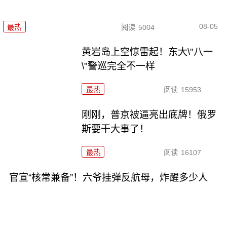
08-05
最热
阅读
5004
黄岩岛上空惊雷起！东大\"八一
\"警巡完全不一样
最热
阅读
15953
刚刚，普京被逼亮出底牌！俄罗
斯要干大事了！
最热
阅读
16107
官宣“核常兼备”！六爷挂弹反航母，炸醒多少人