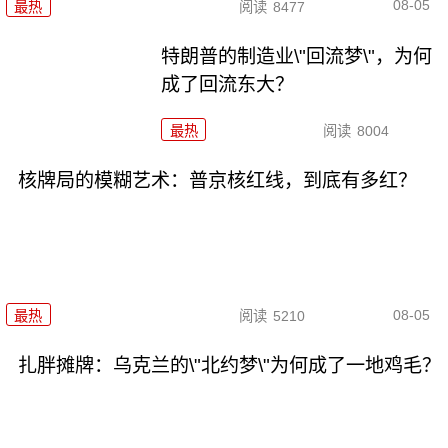
08-05
最热
阅读
8477
特朗普的制造业\"回流梦\"，为何
成了回流东大？
最热
阅读
8004
核牌局的模糊艺术：普京核红线，到底有多红？
08-05
最热
阅读
5210
扎胖摊牌：乌克兰的\"北约梦\"为何成了一地鸡毛？