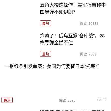
五角大楼这操作！美军报告称中
国导弹不如伊朗？
最热
阅读
10838
炸疯了！俄乌互掀“仓库战”，28
枚导弹全拦不住
最热
阅读
7589
一张纸条引发血案：美国为何要替日本“托底”？
08-06
最热
阅读
6695