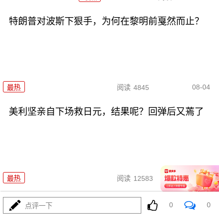
特朗普对波斯下狠手，为何在黎明前戛然而止？
08-04
最热
阅读
4845
美利坚亲自下场救日元，结果呢？回弹后又蔫了
08-04
最热
阅读
12583
055要迎来最强对手？东瀛万吨新
0
0
点评一下
驱已上船台！