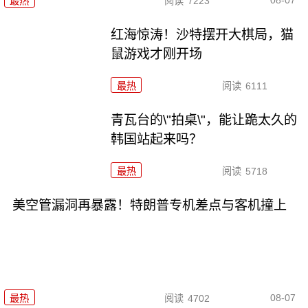
最热
阅读
7223
红海惊涛！沙特摆开大棋局，猫
鼠游戏才刚开场
最热
阅读
6111
青瓦台的\"拍桌\"，能让跪太久的
韩国站起来吗？
最热
阅读
5718
美空管漏洞再暴露！特朗普专机差点与客机撞上
08-07
最热
阅读
4702