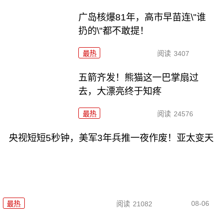
广岛核爆81年，高市早苗连\"谁
扔的\"都不敢提！
最热
阅读
3407
五箭齐发！熊猫这一巴掌扇过
去，大漂亮终于知疼
最热
阅读
24576
央视短短5秒钟，美军3年兵推一夜作废！亚太变天
08-06
最热
阅读
21082