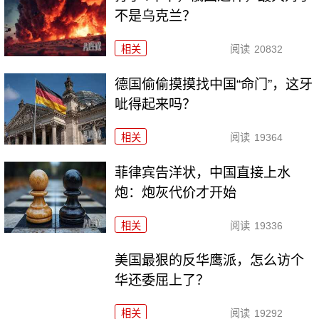
不是乌克兰？
相关
阅读
20832
德国偷偷摸摸找中国“命门”，这牙
呲得起来吗？
相关
阅读
19364
菲律宾告洋状，中国直接上水
炮：炮灰代价才开始
相关
阅读
19336
美国最狠的反华鹰派，怎么访个
华还委屈上了？
相关
阅读
19292