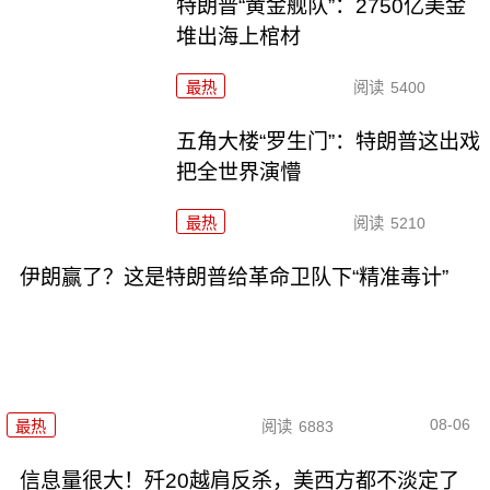
特朗普“黄金舰队”：2750亿美金
堆出海上棺材
最热
阅读
5400
五角大楼“罗生门”：特朗普这出戏
把全世界演懵
最热
阅读
5210
伊朗赢了？这是特朗普给革命卫队下“精准毒计”
08-06
最热
阅读
6883
信息量很大！歼20越肩反杀，美西方都不淡定了