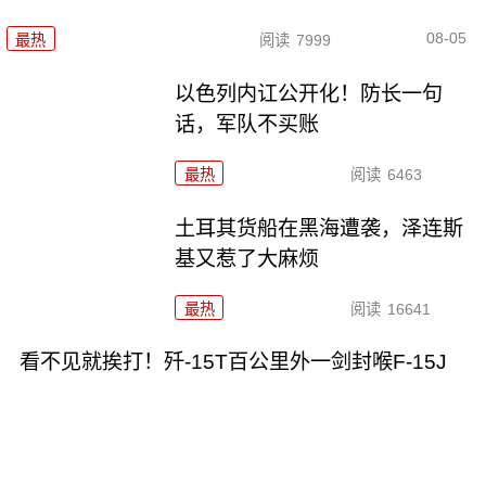
08-05
最热
阅读
7999
以色列内讧公开化！防长一句
话，军队不买账
最热
阅读
6463
土耳其货船在黑海遭袭，泽连斯
基又惹了大麻烦
最热
阅读
16641
看不见就挨打！歼-15T百公里外一剑封喉F-15J