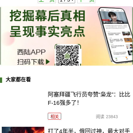
大家都在看
阿塞拜疆飞行员夸赞“枭龙”：比比
F-16强多了！
相关
阅读
23843
打了4年半，俄回过神，最大对手