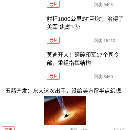
最热
阅读
9403
射程1800公里的“巨炮”，治得了
美军“焦虑”吗？
最热
阅读
15210
莫迪开大！砸碎印军17个司令
部，重组指挥结构
最热
阅读
8460
五箭齐发：东大这次出手，没给美方留半点幻想
08-07