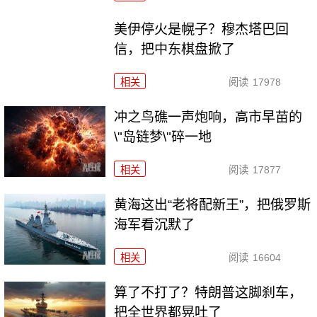
美伊停火是幌子？穆杰塔巴回
信，把中东棋盘掀了
相关
阅读
17978
冲之鸟礁一声炮响，高市早苗的
\"岛链梦\"碎一地
相关
阅读
17877
黄海这出“老将配新王”，把俄罗斯
海军看沉默了
相关
阅读
16604
算了不打了？特朗普这脚刹车，
把全世界都晃吐了