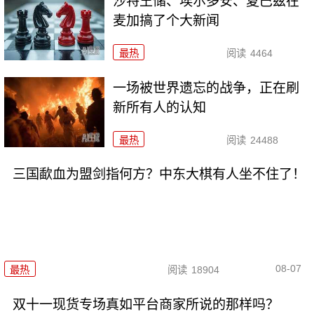
沙特王储、埃尔多安、夏巴兹在
麦加搞了个大新闻
最热
阅读
4464
一场被世界遗忘的战争，正在刷
新所有人的认知
最热
阅读
24488
三国歃血为盟剑指何方？中东大棋有人坐不住了！
08-07
最热
阅读
18904
双十一现货专场真如平台商家所说的那样吗？