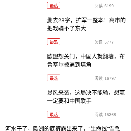
最热
阅读
6199
删去28字，扩军一整本！高市的
把戏骗不了东大
最热
阅读
5777
欧盟想关门，中国人就翻墙，布
鲁塞尔被逼到墙角
最热
阅读
16797
暴风来袭，这局决不能输，想赢
一定要和中国联手
最热
阅读
15368
河水干了，欧洲的底裤露出来了，“生命线”告急