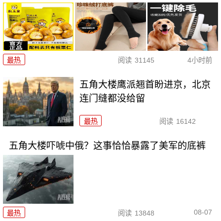
最热
阅读
31145
4小时前
五角大楼鹰派翘首盼进京，北京
连门缝都没给留
最热
阅读
16142
五角大楼吓唬中俄？这事恰恰暴露了美军的底裤
08-07
最热
阅读
13848