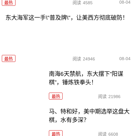
08-04
最热
阅读
4585
东大海军这一手\"普及牌\"，让美西方彻底破防！
08-04
最热
阅读
24946
南海6天禁航，东大摆下“阳谋
棋”，锤炼铁拳头！
最热
阅读
21986
马、特和好，美中期选举这盘大
棋，水有多深？
最热
阅读
6608