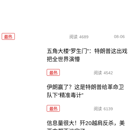
08-06
最热
阅读
4689
五角大楼“罗生门”：特朗普这出戏
把全世界演懵
最热
阅读
4542
伊朗赢了？这是特朗普给革命卫
队下“精准毒计”
最热
阅读
6139
信息量很大！歼20越肩反杀，美