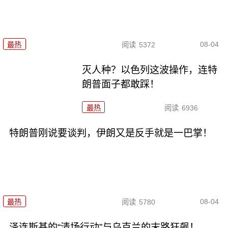
08-04
最热
阅读
5372
灭人种？以色列这波操作，连特
朗普面子都敢踩！
最热
阅读
6936
特朗普刚说要谈判，伊朗又是反手就是一巴掌！
08-04
最热
阅读
5780
泽连斯基的“清场行动”与乌克兰的末路狂飙！