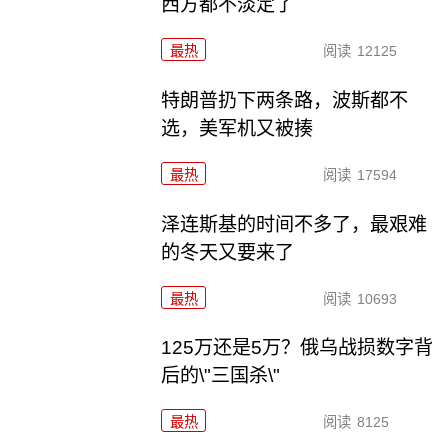
西方都不淡定了
最热
阅读
12125
特朗普扔下两条路，波斯都不
选，美军机又被揍
最热
阅读
17594
泽连斯基的时间不多了，最艰难
的冬天又要来了
最热
阅读
10693
125万还是5万？俄乌战损数字背
后的\"三国杀\"
最热
阅读
8125