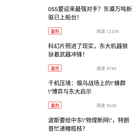
055要迎来最强对手？东瀛万吨新
驱已上船台！
最热
阅读
11154
科幻片照进了现实，东大机器狼
驮着武器冲锋！
最热
阅读
8744
千机压境：俄乌战场上的\"蜂群
\"博弈与东大启示
最热
阅读
8520
波斯要给中东\"物理断网\"，特朗
普忙递橄榄枝？