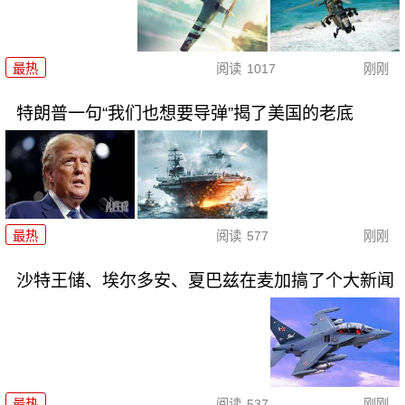
最热
阅读
1017
刚刚
特朗普一句“我们也想要导弹”揭了美国的老底
最热
阅读
577
刚刚
沙特王储、埃尔多安、夏巴兹在麦加搞了个大新闻
最热
阅读
537
刚刚