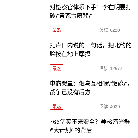
对检察官体系下手！李在明要打
破\"青瓦台魔咒\"
最热
阅读
6228
扎卢日内说的一句话，把北约的
脸按在地上摩擦
最热
阅读
12672
电商哭晕：俄乌互相砸\"饭碗\"，
战争已没有后方
最热
阅读
4039
766亿买不来安全？美核潜光鲜
\"大计划\"的背后