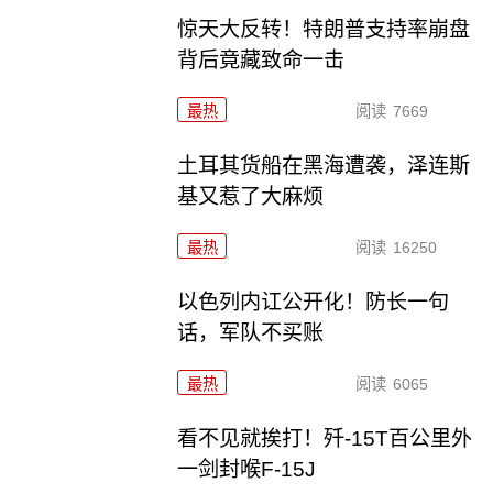
惊天大反转！特朗普支持率崩盘
背后竟藏致命一击
最热
阅读
7669
土耳其货船在黑海遭袭，泽连斯
基又惹了大麻烦
最热
阅读
16250
以色列内讧公开化！防长一句
话，军队不买账
最热
阅读
6065
看不见就挨打！歼-15T百公里外
一剑封喉F-15J