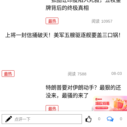
一张图让印度陷入死寂，五枚金
牌背后的终极真相
最热
阅读
10957
上将一封信捅破天！美军五艘驱逐舰要盖三口锅！
08-03
最热
阅读
7588
特朗普要对伊朗动手？最狠的还
没来，最骚的来了
最热
阅读
6164
0
0
点评一下
美国踏进3个大坑把自己埋了！恐