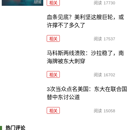
相关
阅读
17730
血条见底？美利坚这艘巨轮，或
许撑不了多久了
相关
阅读
17537
马科斯两线溃败：沙拉稳了，南
海牌被东大刺穿
相关
阅读
16702
3次当众点名美国：东大在联合国
替中东讨公道
相关
阅读
15058
热门评论