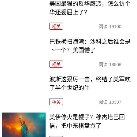
美国最狠的反华鹰派，怎么访个
华还委屈上了？
相关
阅读
19100
巴铁横扫海湾：沙科之后谁会是
下一个？美国懵了
相关
阅读
18906
波斯这狠厉一击，终结了美军吹
了半个世纪的牛
相关
阅读
18307
美伊停火是幌子？穆杰塔巴回
信，把中东棋盘掀了