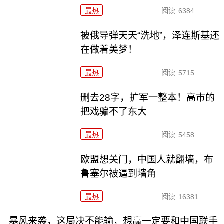
最热
阅读
6384
被俄导弹天天“洗地”，泽连斯基还
在做着美梦！
最热
阅读
5715
删去28字，扩军一整本！高市的
把戏骗不了东大
最热
阅读
5458
欧盟想关门，中国人就翻墙，布
鲁塞尔被逼到墙角
最热
阅读
16381
暴风来袭，这局决不能输，想赢一定要和中国联手