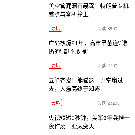
美空管漏洞再暴露！特朗普专机
差点与客机撞上
最热
阅读
3990
广岛核爆81年，高市早苗连\"谁
扔的\"都不敢提！
最热
阅读
2790
五箭齐发！熊猫这一巴掌扇过
去，大漂亮终于知疼
最热
阅读
23299
央视短短5秒钟，美军3年兵推一
夜作废！亚太变天