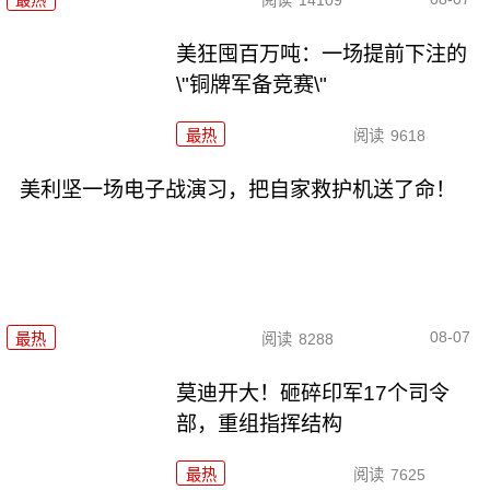
最热
阅读
14109
美狂囤百万吨：一场提前下注的
\"铜牌军备竞赛\"
最热
阅读
9618
美利坚一场电子战演习，把自家救护机送了命！
08-07
最热
阅读
8288
莫迪开大！砸碎印军17个司令
部，重组指挥结构
最热
阅读
7625