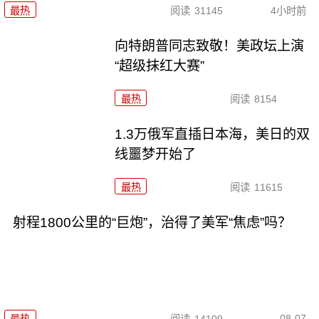
最热
阅读
31145
4小时前
向特朗普同志致敬！美政坛上演
“超级抹红大赛”
最热
阅读
8154
1.3万俄军直插日本海，美日的双
线噩梦开始了
最热
阅读
11615
射程1800公里的“巨炮”，治得了美军“焦虑”吗？
08-07