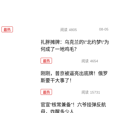
08-05
最热
阅读
4805
扎胖摊牌：乌克兰的\"北约梦\"为
何成了一地鸡毛？
最热
阅读
4654
刚刚，普京被逼亮出底牌！俄罗
斯要干大事了！
最热
阅读
15731
官宣“核常兼备”！六爷挂弹反航
母，炸醒多少人