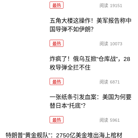
最热
阅读
19151
五角大楼这操作！美军报告称中
国导弹不如伊朗？
最热
阅读
10073
炸疯了！俄乌互掀“仓库战”，28
枚导弹全拦不住
最热
阅读
6871
一张纸条引发血案：美国为何要
替日本“托底”？
最热
阅读
5961
特朗普“黄金舰队”：2750亿美金堆出海上棺材