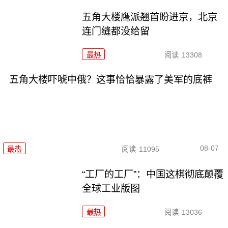
五角大楼鹰派翘首盼进京，北京
连门缝都没给留
最热
阅读
13308
五角大楼吓唬中俄？这事恰恰暴露了美军的底裤
08-07
最热
阅读
11095
“工厂的工厂”：中国这棋彻底颠覆
全球工业版图
最热
阅读
13036