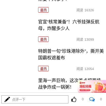
最热
阅读
16326
官宣“核常兼备”！六爷挂弹反航
母，炸醒多少人
最热
阅读
13099
特朗普一句“珍珠港除外”，撕开美
国霸权遮羞布
最热
阅读
12054
里海一声巨响，这次差点把两场
战争炸成一锅粥！
最热
阅读
9946
0
0
点评一下