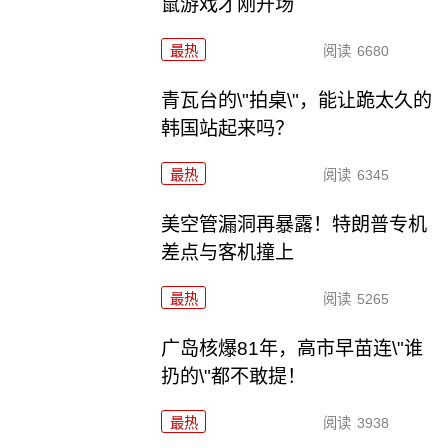
鼠游戏才刚开场
最热
阅读
6680
青瓦台的\"拍桌\"，能让跪太久的
韩国站起来吗？
最热
阅读
6345
美空管漏洞再暴露！特朗普专机
差点与客机撞上
最热
阅读
5265
广岛核爆81年，高市早苗连\"谁
扔的\"都不敢提！
最热
阅读
3938