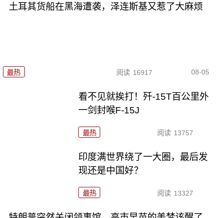
土耳其货船在黑海遭袭，泽连斯基又惹了大麻烦
08-05
最热
阅读
16917
看不见就挨打！歼-15T百公里外
一剑封喉F-15J
最热
阅读
13757
印度满世界绕了一大圈，最后发
现还是中国好？
最热
阅读
13327
特朗普突然关闭领事馆，高市早苗的美梦该醒了