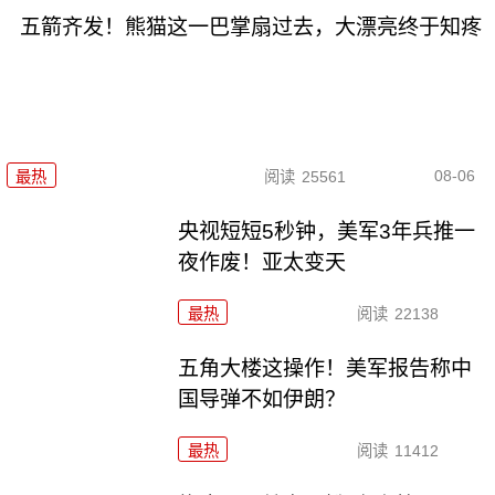
五箭齐发！熊猫这一巴掌扇过去，大漂亮终于知疼
08-06
最热
阅读
25561
央视短短5秒钟，美军3年兵推一
夜作废！亚太变天
最热
阅读
22138
五角大楼这操作！美军报告称中
国导弹不如伊朗？
最热
阅读
11412