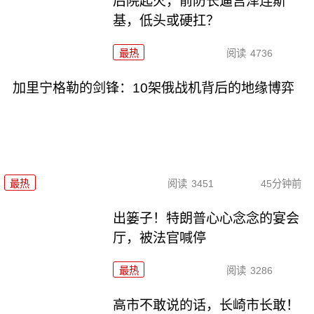
后院起火，前防长逼宫泽连斯
基，低头或硬扛？
最热
阅读
4736
加里宁格勒的剑锋：10架俄战机背后的地缘博弈
最热
阅读
3451
45分钟前
出篓子！特朗普心心念念的宴会
厅，被法官喊停
最热
阅读
3286
高市不敢说的话，长崎市长敢！