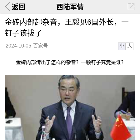
返回
西陆军情
金砖内部起杂音，王毅见6国外长，一
钉子该拔了
小
大
2024-10-05
百家号
金砖内部传出了怎样的杂音？一颗钉子究竟是谁？