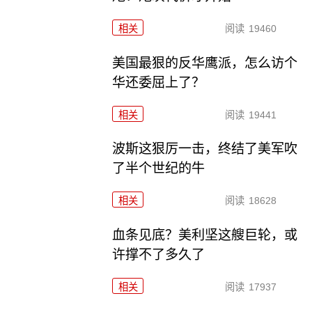
相关
阅读
19460
美国最狠的反华鹰派，怎么访个
华还委屈上了？
相关
阅读
19441
波斯这狠厉一击，终结了美军吹
了半个世纪的牛
相关
阅读
18628
血条见底？美利坚这艘巨轮，或
许撑不了多久了
相关
阅读
17937