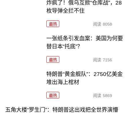
炸疯了！俄乌互掀“仓库战”，28
枚导弹全拦不住
最热
阅读
8058
一张纸条引发血案：美国为何要
替日本“托底”？
最热
阅读
7156
特朗普“黄金舰队”：2750亿美金
堆出海上棺材
最热
阅读
5869
五角大楼“罗生门”：特朗普这出戏把全世界演懵