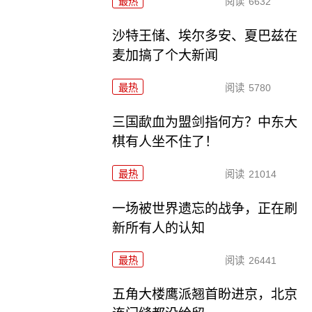
最热
阅读
6632
沙特王储、埃尔多安、夏巴兹在
麦加搞了个大新闻
最热
阅读
5780
三国歃血为盟剑指何方？中东大
棋有人坐不住了！
最热
阅读
21014
一场被世界遗忘的战争，正在刷
新所有人的认知
最热
阅读
26441
五角大楼鹰派翘首盼进京，北京