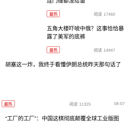
连门缝都没给留
最热
阅读
17460
五角大楼吓唬中俄？这事恰恰暴
露了美军的底裤
最热
阅读
14947
胡塞这一炸，我终于看懂伊朗总统昨天那句话了
08-07
最热
阅读
11325
“工厂的工厂”：中国这棋彻底颠覆全球工业版图