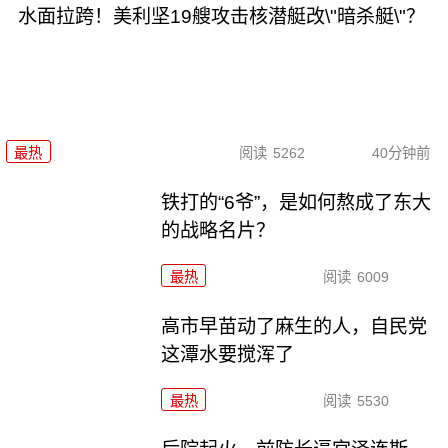
水面拉跨！美利坚19艘攻击核潜艇改\"暗杀艇\"？
最热
阅读
5262
40分钟前
铁打的“6爷”，是如何熬成了东大
的战略名片？
最热
阅读
6009
高市早苗动了麻生的人，自民党
这潭水要搅浑了
最热
阅读
5530