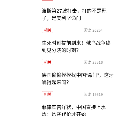
波斯第27波打击，打的不是靶
子，是美利坚命门
相关
阅读
26254
生死时刻提前到来！俄乌战争终
到见分晓的时刻？
相关
阅读
23516
德国偷偷摸摸找中国“命门”，这牙
呲得起来吗？
相关
阅读
19519
菲律宾告洋状，中国直接上水
炮：炮灰代价才开始