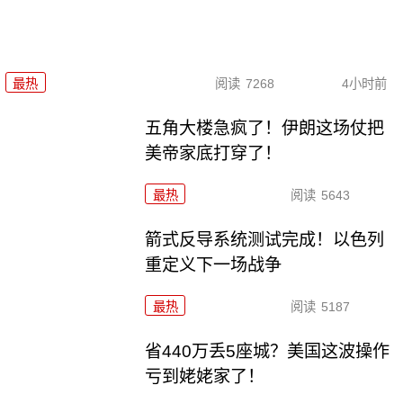
最热
阅读
7268
4小时前
五角大楼急疯了！伊朗这场仗把
美帝家底打穿了！
最热
阅读
5643
箭式反导系统测试完成！以色列
重定义下一场战争
最热
阅读
5187
省440万丢5座城？美国这波操作
亏到姥姥家了！