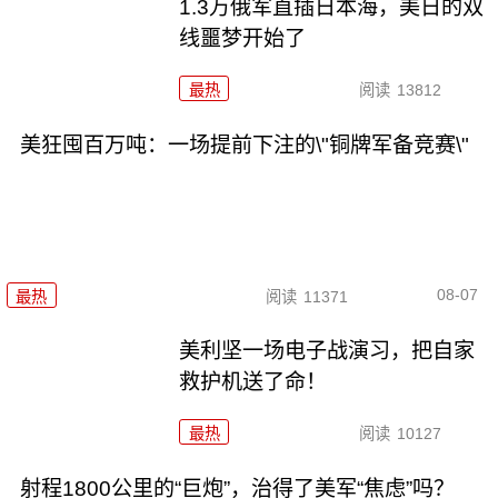
1.3万俄军直插日本海，美日的双
线噩梦开始了
最热
阅读
13812
美狂囤百万吨：一场提前下注的\"铜牌军备竞赛\"
08-07
最热
阅读
11371
美利坚一场电子战演习，把自家
救护机送了命！
最热
阅读
10127
射程1800公里的“巨炮”，治得了美军“焦虑”吗？