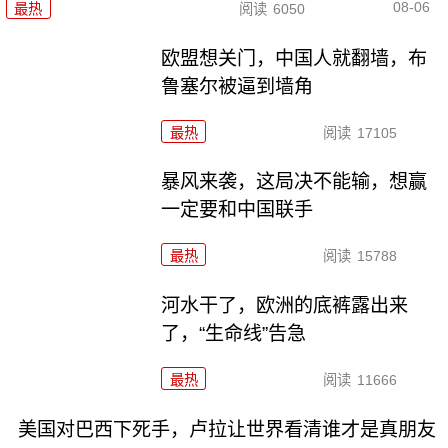
08-06
最热
阅读
6050
欧盟想关门，中国人就翻墙，布
鲁塞尔被逼到墙角
最热
阅读
17105
暴风来袭，这局决不能输，想赢
一定要和中国联手
最热
阅读
15788
河水干了，欧洲的底裤露出来
了，“生命线”告急
最热
阅读
11666
美国对巴西下死手，卢拉让世界看清谁才是真朋友