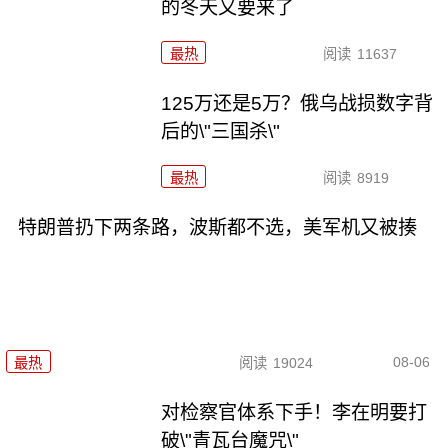
的冬天又要来了
最热
阅读
11637
125万还是5万？俄乌战损数字背
后的\"三国杀\"
最热
阅读
8919
特朗普扔下两条路，波斯都不选，美军机又被揍
08-06
最热
阅读
19024
对检察官体系下手！李在明要打
破\"青瓦台魔咒\"