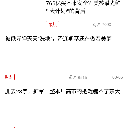
766亿买不来安全？美核潜光鲜
\"大计划\"的背后
最热
阅读
7090
被俄导弹天天“洗地”，泽连斯基还在做着美梦！
08-06
最热
阅读
6515
删去28字，扩军一整本！高市的把戏骗不了东大