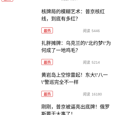
核牌局的模糊艺术：普京核红
线，到底有多红？
最热
阅读
5446
扎胖摊牌：乌克兰的\"北约梦\"为
何成了一地鸡毛？
最热
阅读
5214
黄岩岛上空惊雷起！东大\"八一
\"警巡完全不一样
最热
阅读
16180
刚刚，普京被逼亮出底牌！俄罗
斯要干大事了！