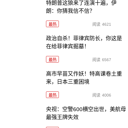
特朗普这狼来了连演十遍，伊
朗：你猜我信不信？
最热
阅读
4621
政治自杀！菲律宾防长，你这是
在给菲律宾掘墓！
最热
阅读
6567
高市早苗又作妖！特高课卷土重
来，日本三重困境
最热
阅读
4006
央视：空警600横空出世，美航母
最强王牌失效