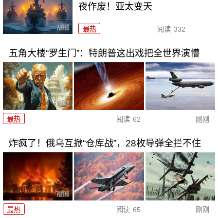
夜作废！亚太变天
最热
阅读
332
五角大楼“罗生门”：特朗普这出戏把全世界演懵
最热
阅读
62
刚刚
炸疯了！俄乌互掀“仓库战”，28枚导弹全拦不住
最热
阅读
65
刚刚