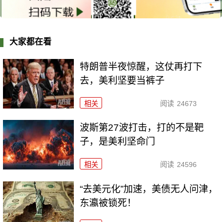
大家都在看
特朗普半夜惊醒，这仗再打下
去，美利坚要当裤子
相关
阅读
24673
波斯第27波打击，打的不是靶
子，是美利坚命门
相关
阅读
24596
“去美元化”加速，美债无人问津，
东瀛被锁死！