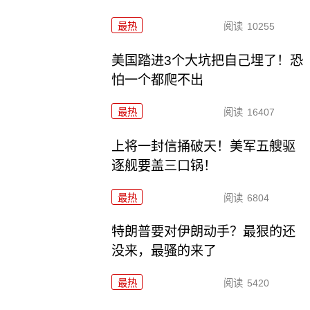
最热
阅读
10255
美国踏进3个大坑把自己埋了！恐
怕一个都爬不出
最热
阅读
16407
上将一封信捅破天！美军五艘驱
逐舰要盖三口锅！
最热
阅读
6804
特朗普要对伊朗动手？最狠的还
没来，最骚的来了
最热
阅读
5420