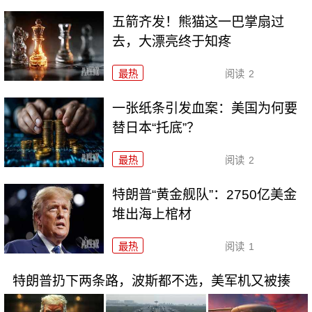
五箭齐发！熊猫这一巴掌扇过
去，大漂亮终于知疼
最热
阅读
2
一张纸条引发血案：美国为何要
替日本“托底”？
最热
阅读
2
特朗普“黄金舰队”：2750亿美金
堆出海上棺材
最热
阅读
1
特朗普扔下两条路，波斯都不选，美军机又被揍