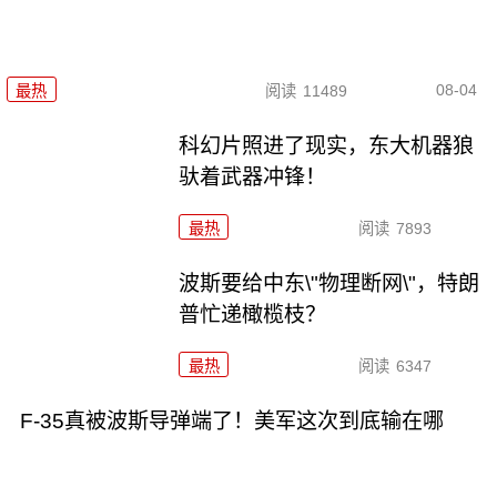
08-04
最热
阅读
11489
科幻片照进了现实，东大机器狼
驮着武器冲锋！
最热
阅读
7893
波斯要给中东\"物理断网\"，特朗
普忙递橄榄枝？
最热
阅读
6347
F-35真被波斯导弹端了！美军这次到底输在哪