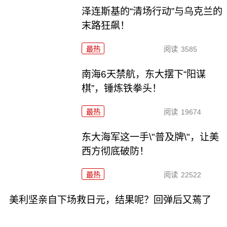
泽连斯基的“清场行动”与乌克兰的
末路狂飙！
最热
阅读
3585
南海6天禁航，东大摆下“阳谋
棋”，锤炼铁拳头！
最热
阅读
19674
东大海军这一手\"普及牌\"，让美
西方彻底破防！
最热
阅读
22522
美利坚亲自下场救日元，结果呢？回弹后又蔫了