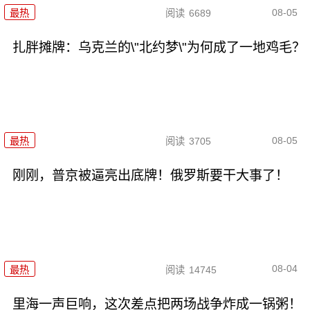
08-05
最热
阅读
6689
扎胖摊牌：乌克兰的\"北约梦\"为何成了一地鸡毛？
08-05
最热
阅读
3705
刚刚，普京被逼亮出底牌！俄罗斯要干大事了！
08-04
最热
阅读
14745
里海一声巨响，这次差点把两场战争炸成一锅粥！