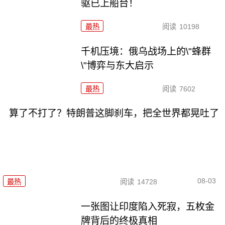
驱已上船台！
最热
阅读
10198
千机压境：俄乌战场上的\"蜂群
\"博弈与东大启示
最热
阅读
7602
算了不打了？特朗普这脚刹车，把全世界都晃吐了
08-03
最热
阅读
14728
一张图让印度陷入死寂，五枚金
牌背后的终极真相