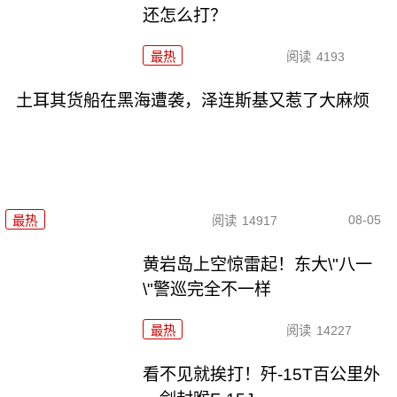
还怎么打？
最热
阅读
4193
土耳其货船在黑海遭袭，泽连斯基又惹了大麻烦
08-05
最热
阅读
14917
黄岩岛上空惊雷起！东大\"八一
\"警巡完全不一样
最热
阅读
14227
看不见就挨打！歼-15T百公里外