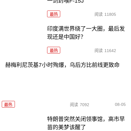
一剑封喉F-15J
最热
阅读
11805
印度满世界绕了一大圈，最后发
现还是中国好？
最热
阅读
11642
赫梅利尼茨基7小时殉爆，乌后方比前线更致命
08-05
最热
阅读
7092
特朗普突然关闭领事馆，高市早
苗的美梦该醒了