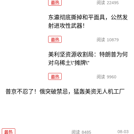
最热
阅读
22495
东瀛彻底撕掉和平面具，公然发
射进攻性武器！
最热
阅读
10879
美利坚资源收割局：特朗普为何
对乌稀土\"摊牌\"
最热
阅读
9960
普京不忍了！俄突破禁忌，猛轰美资无人机工厂
08-03
最热
阅读
8485