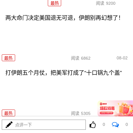
最热
阅读
9200
两大命门决定美国退无可退，伊朗别再幻想了！
08-02
最热
阅读
6862
打伊朗五个月仗，把美军打成了“十口锅九个盖”
08-02
最热
阅读
5305
0
0
点评一下
特朗普要对伊朗“断气断电”？这豪