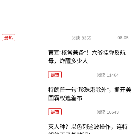
08-05
最热
阅读
8355
官宣“核常兼备”！六爷挂弹反航
母，炸醒多少人
最热
阅读
11464
特朗普一句“珍珠港除外”，撕开美
国霸权遮羞布
最热
阅读
10543
灭人种？以色列这波操作，连特