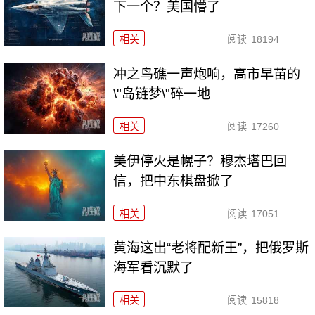
下一个？美国懵了
相关
阅读
18194
冲之鸟礁一声炮响，高市早苗的
\"岛链梦\"碎一地
相关
阅读
17260
美伊停火是幌子？穆杰塔巴回
信，把中东棋盘掀了
相关
阅读
17051
黄海这出“老将配新王”，把俄罗斯
海军看沉默了
相关
阅读
15818