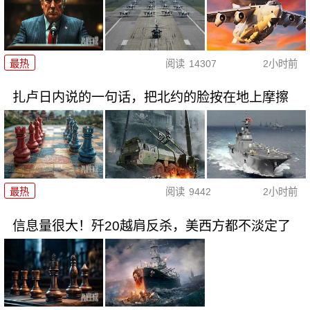
最热
阅读
14307
2小时前
扎卢日内说的一句话，把北约的脸按在地上摩擦
最热
阅读
9442
2小时前
信息量很大！歼20越肩反杀，美西方都不淡定了