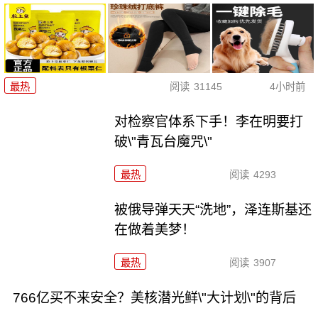
最热
阅读
31145
4小时前
对检察官体系下手！李在明要打
破\"青瓦台魔咒\"
最热
阅读
4293
被俄导弹天天“洗地”，泽连斯基还
在做着美梦！
最热
阅读
3907
766亿买不来安全？美核潜光鲜\"大计划\"的背后