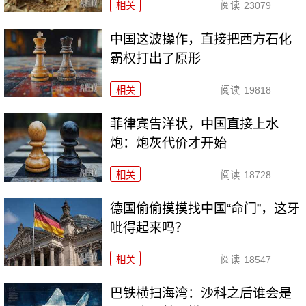
相关
阅读
23079
中国这波操作，直接把西方石化
霸权打出了原形
相关
阅读
19818
菲律宾告洋状，中国直接上水
炮：炮灰代价才开始
相关
阅读
18728
德国偷偷摸摸找中国“命门”，这牙
呲得起来吗？
相关
阅读
18547
巴铁横扫海湾：沙科之后谁会是