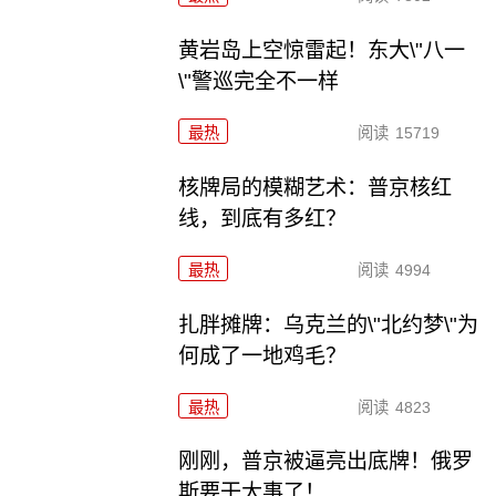
黄岩岛上空惊雷起！东大\"八一
\"警巡完全不一样
最热
阅读
15719
核牌局的模糊艺术：普京核红
线，到底有多红？
最热
阅读
4994
扎胖摊牌：乌克兰的\"北约梦\"为
何成了一地鸡毛？
最热
阅读
4823
刚刚，普京被逼亮出底牌！俄罗
斯要干大事了！