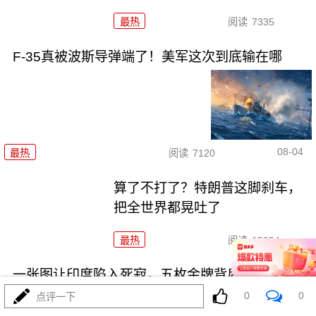
最热
阅读
7335
F-35真被波斯导弹端了！美军这次到底输在哪
08-04
最热
阅读
7120
算了不打了？特朗普这脚刹车，
把全世界都晃吐了
最热
阅读
15954
一张图让印度陷入死寂，五枚金牌背后的终极真相
0
0
点评一下