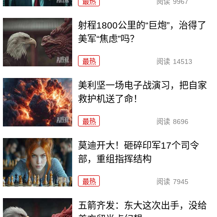
最热
阅读
9967
射程1800公里的“巨炮”，治得了
美军“焦虑”吗？
最热
阅读
14513
美利坚一场电子战演习，把自家
救护机送了命！
最热
阅读
8696
莫迪开大！砸碎印军17个司令
部，重组指挥结构
最热
阅读
7945
五箭齐发：东大这次出手，没给