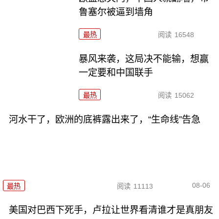
鲁塞尔被逼到墙角
最热
阅读
16548
暴风来袭，这局决不能输，想赢
一定要和中国联手
最热
阅读
15062
河水干了，欧洲的底裤露出来了，“生命线”告急
08-06
最热
阅读
11113
美国对巴西下死手，卢拉让世界看清谁才是真朋友