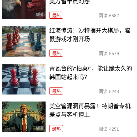
美方留半点幻想
最热
阅读
6582
红海惊涛！沙特摆开大棋局，猫
鼠游戏才刚开场
最热
阅读
5579
青瓦台的\"拍桌\"，能让跪太久的
韩国站起来吗？
最热
阅读
5248
美空管漏洞再暴露！特朗普专机
差点与客机撞上
最热
阅读
4251