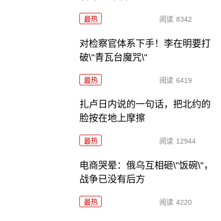
最热
阅读
8342
对检察官体系下手！李在明要打
破\"青瓦台魔咒\"
最热
阅读
6419
扎卢日内说的一句话，把北约的
脸按在地上摩擦
最热
阅读
12944
电商哭晕：俄乌互相砸\"饭碗\"，
战争已没有后方
最热
阅读
4220