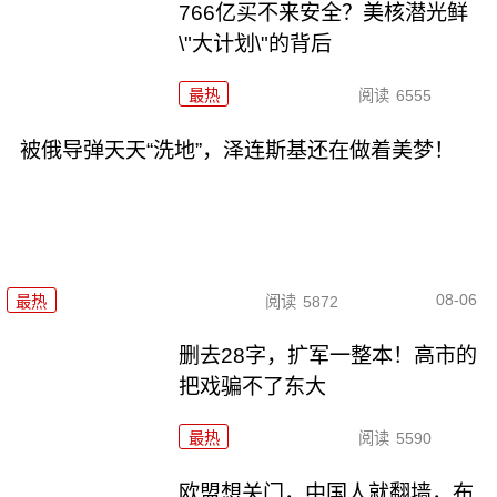
766亿买不来安全？美核潜光鲜
\"大计划\"的背后
最热
阅读
6555
被俄导弹天天“洗地”，泽连斯基还在做着美梦！
08-06
最热
阅读
5872
删去28字，扩军一整本！高市的
把戏骗不了东大
最热
阅读
5590
欧盟想关门，中国人就翻墙，布