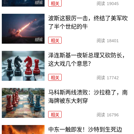
相关
阅读
19045
波斯这狠厉一击，终结了美军吹
了半个世纪的牛
相关
阅读
18401
泽连斯基一夜斩总理又砍防长，
这大戏几个意思？
相关
阅读
17742
马科斯两线溃败：沙拉稳了，南
海牌被东大刺穿
相关
阅读
16796
中东一触即发！沙特到生死边