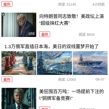
最热
阅读
31145
4小时前
向特朗普同志致敬！美政坛上演
“超级抹红大赛”
最热
阅读
8834
1.3万俄军直插日本海，美日的双线噩梦开始了
08-07
最热
阅读
12065
美狂囤百万吨：一场提前下注的
\"铜牌军备竞赛\"