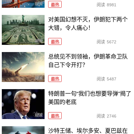
最热
阅读
8981
对美国幻想不灭，伊朗犯下两个
大错，令人痛心！
最热
阅读
5672
总统见不到领袖，伊朗革命卫队
自己下令开打？
最热
阅读
5487
特朗普一句“我们也想要导弹”揭了
美国的老底
最热
阅读
2746
沙特王储、埃尔多安、夏巴兹在