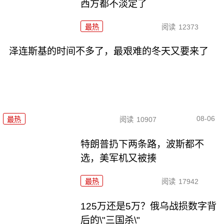
西方都不淡定了
最热
阅读
12373
泽连斯基的时间不多了，最艰难的冬天又要来了
08-06
最热
阅读
10907
特朗普扔下两条路，波斯都不
选，美军机又被揍
最热
阅读
17942
125万还是5万？俄乌战损数字背
后的\"三国杀\"