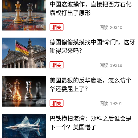
中国这波操作，直接把西方石化
霸权打出了原形
相关
阅读
20340
德国偷偷摸摸找中国“命门”，这牙
呲得起来吗？
相关
阅读
19219
美国最狠的反华鹰派，怎么访个
华还委屈上了？
相关
阅读
19201
巴铁横扫海湾：沙科之后谁会是
下一个？美国懵了