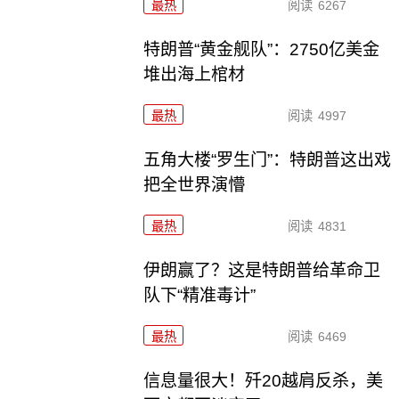
最热
阅读
6267
特朗普“黄金舰队”：2750亿美金
堆出海上棺材
最热
阅读
4997
五角大楼“罗生门”：特朗普这出戏
把全世界演懵
最热
阅读
4831
伊朗赢了？这是特朗普给革命卫
队下“精准毒计”
最热
阅读
6469
信息量很大！歼20越肩反杀，美