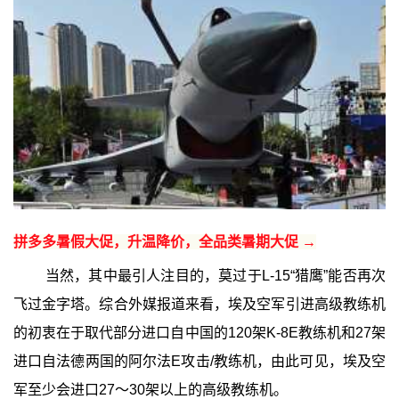
拼多多暑假大促，升温降价，全品类暑期大促 →
当然，其中最引人注目的，莫过于L-15“猎鹰”能否再次
飞过金字塔。综合外媒报道来看，埃及空军引进高级教练机
的初衷在于取代部分进口自中国的120架K-8E教练机和27架
进口自法德两国的阿尔法E攻击/教练机，由此可见，埃及空
军至少会进口27～30架以上的高级教练机。