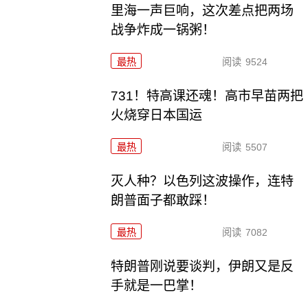
里海一声巨响，这次差点把两场
战争炸成一锅粥！
最热
阅读
9524
731！特高课还魂！高市早苗两把
火烧穿日本国运
最热
阅读
5507
灭人种？以色列这波操作，连特
朗普面子都敢踩！
最热
阅读
7082
特朗普刚说要谈判，伊朗又是反
手就是一巴掌！