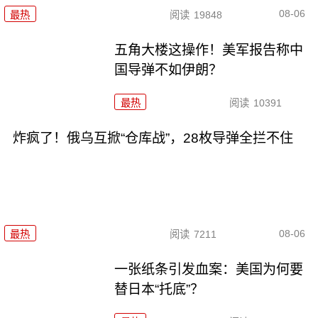
08-06
最热
阅读
19848
五角大楼这操作！美军报告称中
国导弹不如伊朗？
最热
阅读
10391
炸疯了！俄乌互掀“仓库战”，28枚导弹全拦不住
08-06
最热
阅读
7211
一张纸条引发血案：美国为何要
替日本“托底”？