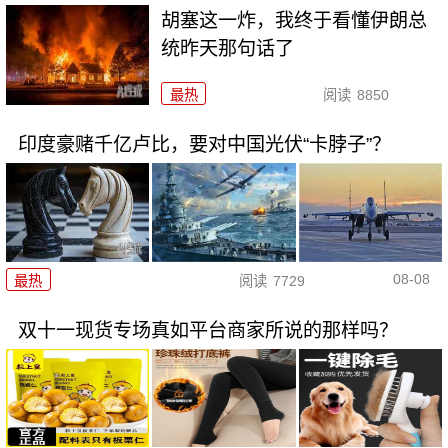
胡塞这一炸，我终于看懂伊朗总
统昨天那句话了
最热
阅读
8850
印度豪赌千亿卢比，要对中国光伏“卡脖子”？
08-08
最热
阅读
7729
双十一现货专场真如平台商家所说的那样吗？