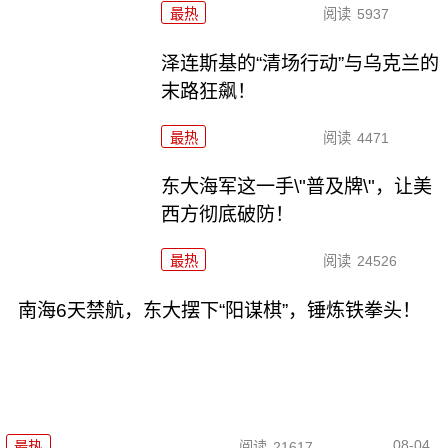
最热
阅读
5937
泽连斯基的“清场行动”与乌克兰的
末路狂飙！
最热
阅读
4471
东大海军这一手\"普及牌\"，让美
西方彻底破防！
最热
阅读
24526
南海6天禁航，东大摆下“阳谋棋”，锤炼铁拳头！
08-04
最热
阅读
21617