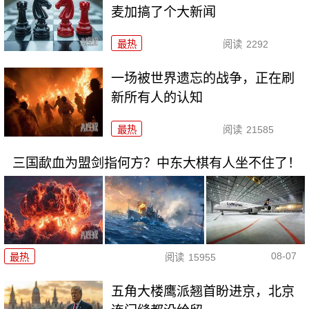
麦加搞了个大新闻
最热
阅读
2292
一场被世界遗忘的战争，正在刷
新所有人的认知
最热
阅读
21585
三国歃血为盟剑指何方？中东大棋有人坐不住了！
08-07
最热
阅读
15955
五角大楼鹰派翘首盼进京，北京