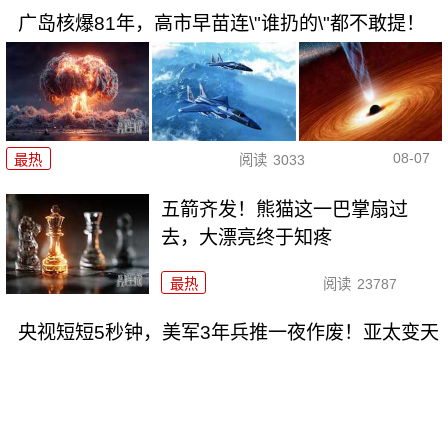
广岛核爆81年，高市早苗连\"谁扔的\"都不敢提！
08-07
最热
阅读
3033
五箭齐发！熊猫这一巴掌扇过
去，大漂亮终于知疼
最热
阅读
23787
央视短短5秒钟，美军3年兵推一夜作废！亚太变天