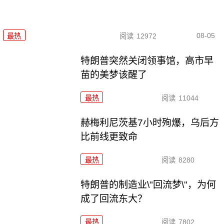
08-05
最热
阅读
12972
特朗普突然关闭领事馆，高市早
苗的美梦该醒了
最热
阅读
11044
赫梅利尼茨基7小时殉爆，乌后方
比前线更致命
最热
阅读
8280
特朗普的制造业\"回流梦\"，为何
成了回流东大？
最热
阅读
7802