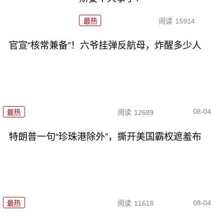
最热
阅读
15914
官宣“核常兼备”！六爷挂弹反航母，炸醒多少人
08-04
最热
阅读
12689
特朗普一句“珍珠港除外”，撕开美国霸权遮羞布
08-04
最热
阅读
11618