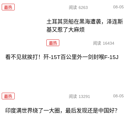
08-05
最热
阅读
6263
土耳其货船在黑海遭袭，泽连斯
基又惹了大麻烦
最热
阅读
16434
看不见就挨打！歼-15T百公里外一剑封喉F-15J
08-05
最热
阅读
13291
印度满世界绕了一大圈，最后发现还是中国好？