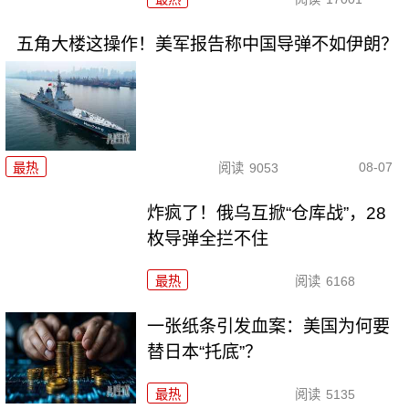
五角大楼这操作！美军报告称中国导弹不如伊朗？
08-07
最热
阅读
9053
炸疯了！俄乌互掀“仓库战”，28
枚导弹全拦不住
最热
阅读
6168
一张纸条引发血案：美国为何要
替日本“托底”？
最热
阅读
5135