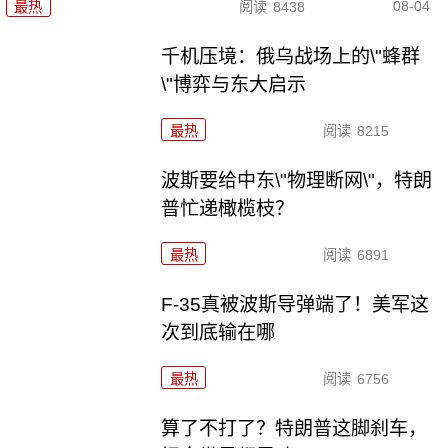
08-04
最热
阅读
8438
千机压境：俄乌战场上的\"蜂群
\"博弈与东大启示
最热
阅读
8215
波斯要给中东\"物理断网\"，特朗
普忙递橄榄枝？
最热
阅读
6891
F-35真被波斯导弹端了！美军这
次到底输在哪
最热
阅读
6756
算了不打了？特朗普这脚刹车，