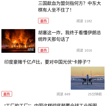
三国歃血为盟剑指何方？中东大
棋有人坐不住了！
最热
阅读
1182
胡塞这一炸，我终于看懂伊朗总
统昨天那句话了
最热
阅读
1016
印度豪赌千亿卢比，要对中国光伏“卡脖子”？
最热
阅读
849
25分钟前
“工厂的工厂”：中国这棋彻底颠覆全球工业版图