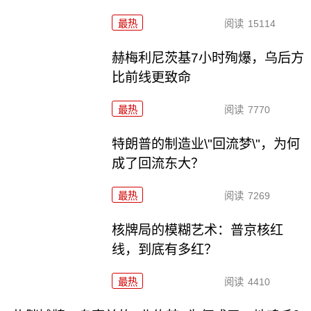
最热
阅读
15114
赫梅利尼茨基7小时殉爆，乌后方
比前线更致命
最热
阅读
7770
特朗普的制造业\"回流梦\"，为何
成了回流东大？
最热
阅读
7269
核牌局的模糊艺术：普京核红
线，到底有多红？
最热
阅读
4410