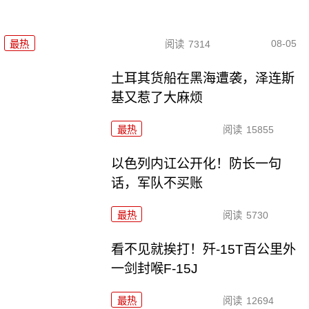
08-05
最热
阅读
7314
土耳其货船在黑海遭袭，泽连斯
基又惹了大麻烦
最热
阅读
15855
以色列内讧公开化！防长一句
话，军队不买账
最热
阅读
5730
看不见就挨打！歼-15T百公里外
一剑封喉F-15J
最热
阅读
12694