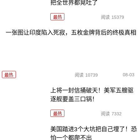
把全世界都晃吐了
最热
阅读
15379
一张图让印度陷入死寂，五枚金牌背后的终极真相
08-03
最热
阅读
10739
上将一封信捅破天！美军五艘驱
逐舰要盖三口锅！
最热
阅读
7332
美国踏进3个大坑把自己埋了！恐
怕一个都爬不出