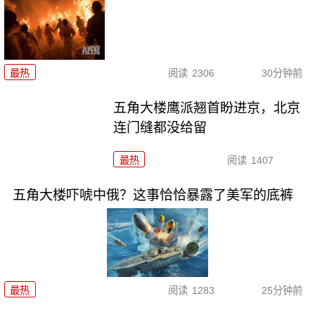
最热
阅读
2306
30分钟前
五角大楼鹰派翘首盼进京，北京
连门缝都没给留
最热
阅读
1407
五角大楼吓唬中俄？这事恰恰暴露了美军的底裤
最热
阅读
1283
25分钟前