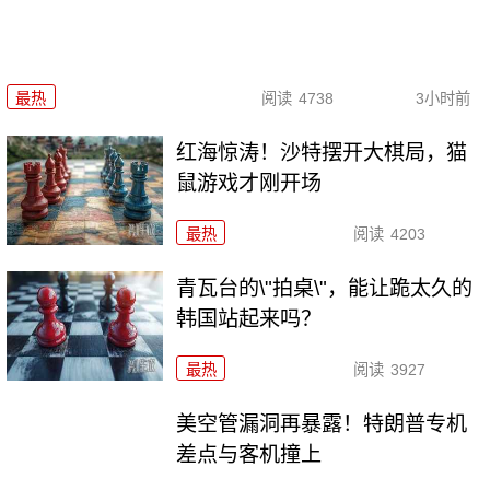
最热
阅读
4738
3小时前
红海惊涛！沙特摆开大棋局，猫
鼠游戏才刚开场
最热
阅读
4203
青瓦台的\"拍桌\"，能让跪太久的
韩国站起来吗？
最热
阅读
3927
美空管漏洞再暴露！特朗普专机
差点与客机撞上