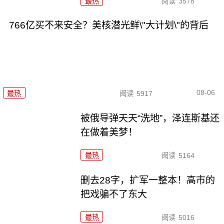
最热
阅读
3578
766亿买不来安全？美核潜光鲜\"大计划\"的背后
08-06
最热
阅读
5917
被俄导弹天天“洗地”，泽连斯基还
在做着美梦！
最热
阅读
5164
删去28字，扩军一整本！高市的
把戏骗不了东大
最热
阅读
5016