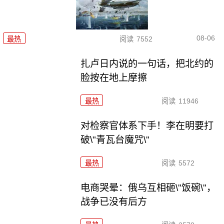
08-06
最热
阅读
7552
扎卢日内说的一句话，把北约的
脸按在地上摩擦
最热
阅读
11946
对检察官体系下手！李在明要打
破\"青瓦台魔咒\"
最热
阅读
5572
电商哭晕：俄乌互相砸\"饭碗\"，
战争已没有后方