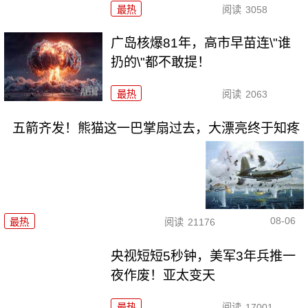
最热
阅读
3058
广岛核爆81年，高市早苗连\"谁
扔的\"都不敢提！
最热
阅读
2063
五箭齐发！熊猫这一巴掌扇过去，大漂亮终于知疼
08-06
最热
阅读
21176
央视短短5秒钟，美军3年兵推一
夜作废！亚太变天
最热
阅读
17001