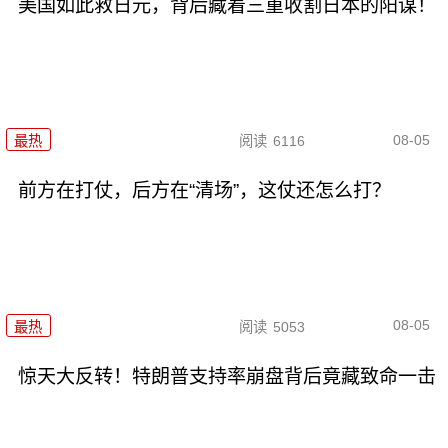
美国如此救日元，背后藏着三重收割日本的阳谋！
08-05
最热
阅读
6116
前方在打仗，后方在“清场”，这仗还怎么打？
08-05
最热
阅读
5053
惊天大反转！特朗普支持率崩盘背后竟藏致命一击