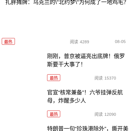
扎胖摊牌：乌克兰的\"北约梦\"为何成了一地鸡毛？
08-05
最热
阅读
4289
刚刚，普京被逼亮出底牌！俄罗
斯要干大事了！
最热
阅读
15370
官宣“核常兼备”！六爷挂弹反航
母，炸醒多少人
最热
阅读
12090
特朗普一句“珍珠港除外”，撕开美