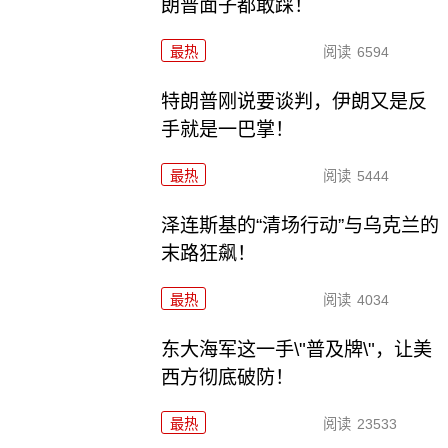
朗普面子都敢踩！
最热
阅读
6594
特朗普刚说要谈判，伊朗又是反
手就是一巴掌！
最热
阅读
5444
泽连斯基的“清场行动”与乌克兰的
末路狂飙！
最热
阅读
4034
东大海军这一手\"普及牌\"，让美
西方彻底破防！
最热
阅读
23533