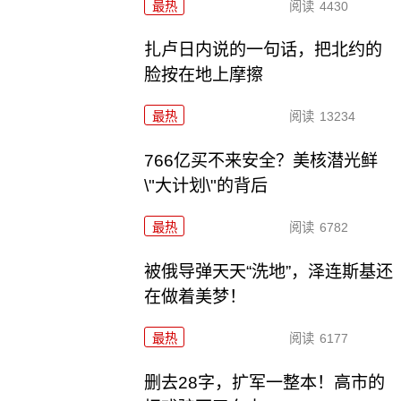
最热
阅读
4430
扎卢日内说的一句话，把北约的
脸按在地上摩擦
最热
阅读
13234
766亿买不来安全？美核潜光鲜
\"大计划\"的背后
最热
阅读
6782
被俄导弹天天“洗地”，泽连斯基还
在做着美梦！
最热
阅读
6177
删去28字，扩军一整本！高市的