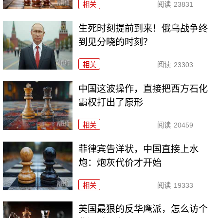
相关
阅读
23831
生死时刻提前到来！俄乌战争终
到见分晓的时刻？
相关
阅读
23303
中国这波操作，直接把西方石化
霸权打出了原形
相关
阅读
20459
菲律宾告洋状，中国直接上水
炮：炮灰代价才开始
相关
阅读
19333
美国最狠的反华鹰派，怎么访个