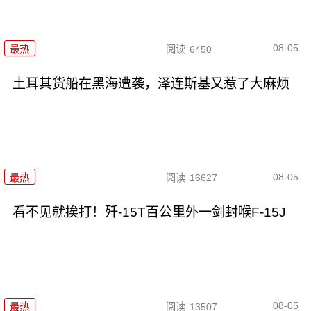
08-05
最热
阅读
6450
土耳其货船在黑海遭袭，泽连斯基又惹了大麻烦
08-05
最热
阅读
16627
看不见就挨打！歼-15T百公里外一剑封喉F-15J
08-05
最热
阅读
13507