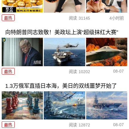
最热
阅读
31145
4小时前
向特朗普同志致敬！美政坛上演“超级抹红大赛”
08-07
最热
阅读
10202
1.3万俄军直插日本海，美日的双线噩梦开始了
08-07
最热
阅读
12872