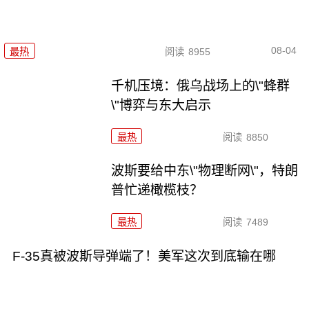
08-04
最热
阅读
8955
千机压境：俄乌战场上的\"蜂群
\"博弈与东大启示
最热
阅读
8850
波斯要给中东\"物理断网\"，特朗
普忙递橄榄枝？
最热
阅读
7489
F-35真被波斯导弹端了！美军这次到底输在哪