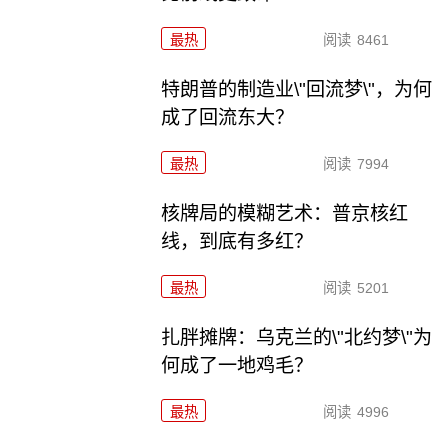
最热
阅读
8461
特朗普的制造业\"回流梦\"，为何
成了回流东大？
最热
阅读
7994
核牌局的模糊艺术：普京核红
线，到底有多红？
最热
阅读
5201
扎胖摊牌：乌克兰的\"北约梦\"为
何成了一地鸡毛？
最热
阅读
4996