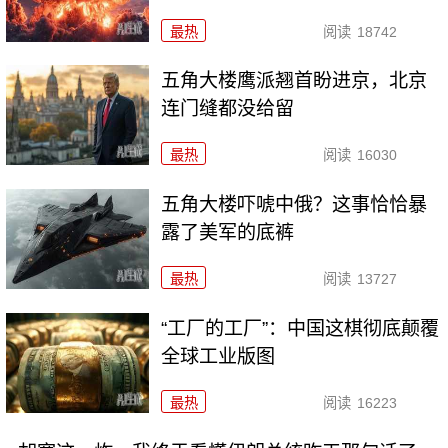
最热
阅读
18742
五角大楼鹰派翘首盼进京，北京
连门缝都没给留
最热
阅读
16030
五角大楼吓唬中俄？这事恰恰暴
露了美军的底裤
最热
阅读
13727
“工厂的工厂”：中国这棋彻底颠覆
全球工业版图
最热
阅读
16223