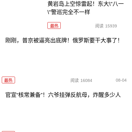
黄岩岛上空惊雷起！东大\"八一
\"警巡完全不一样
最热
阅读
15939
刚刚，普京被逼亮出底牌！俄罗斯要干大事了！
08-04
最热
阅读
16084
官宣“核常兼备”！六爷挂弹反航母，炸醒多少人