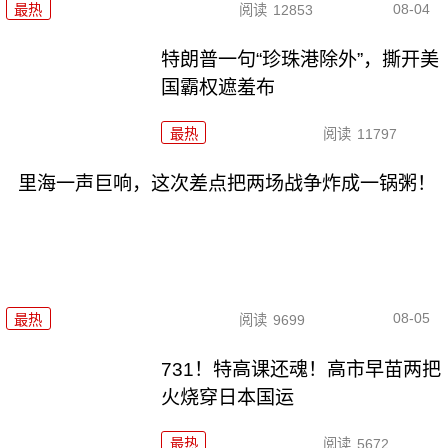
08-04
最热
阅读
12853
特朗普一句“珍珠港除外”，撕开美
国霸权遮羞布
最热
阅读
11797
里海一声巨响，这次差点把两场战争炸成一锅粥！
08-05
最热
阅读
9699
731！特高课还魂！高市早苗两把
火烧穿日本国运
最热
阅读
5672