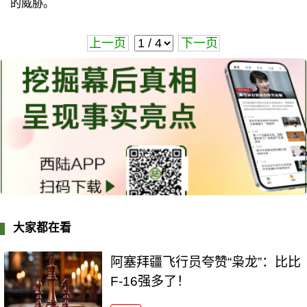
的威胁。
上一页
下一页
大家都在看
阿塞拜疆飞行员夸赞“枭龙”：比比
F-16强多了！