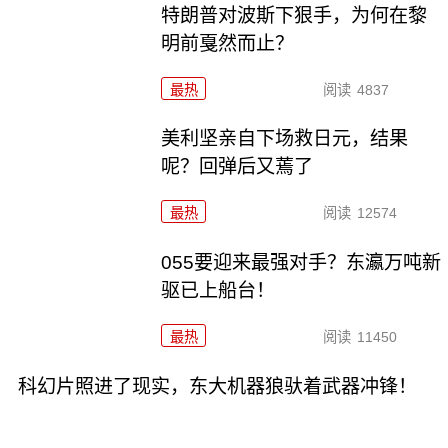
特朗普对波斯下狠手，为何在黎
明前戛然而止？
最热
阅读
4837
美利坚亲自下场救日元，结果
呢？回弹后又蔫了
最热
阅读
12574
055要迎来最强对手？东瀛万吨新
驱已上船台！
最热
阅读
11450
科幻片照进了现实，东大机器狼驮着武器冲锋！