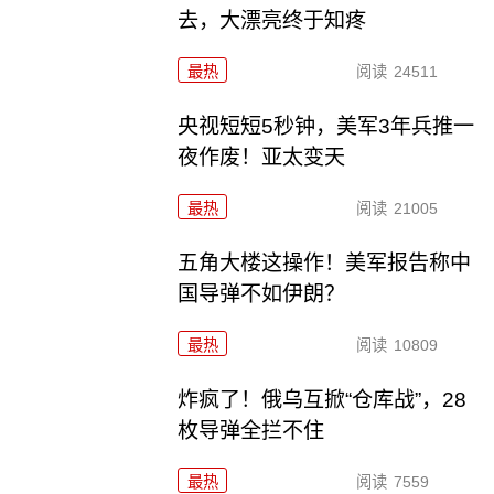
去，大漂亮终于知疼
最热
阅读
24511
央视短短5秒钟，美军3年兵推一
夜作废！亚太变天
最热
阅读
21005
五角大楼这操作！美军报告称中
国导弹不如伊朗？
最热
阅读
10809
炸疯了！俄乌互掀“仓库战”，28
枚导弹全拦不住
最热
阅读
7559