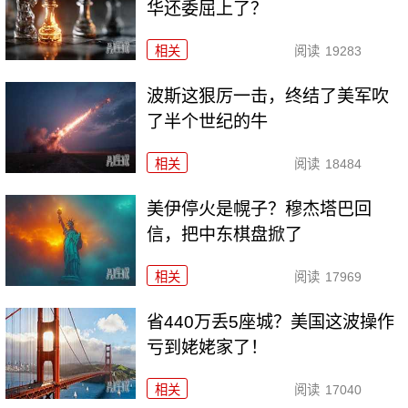
华还委屈上了？
相关
阅读
19283
波斯这狠厉一击，终结了美军吹
了半个世纪的牛
相关
阅读
18484
美伊停火是幌子？穆杰塔巴回
信，把中东棋盘掀了
相关
阅读
17969
省440万丢5座城？美国这波操作
亏到姥姥家了！
相关
阅读
17040