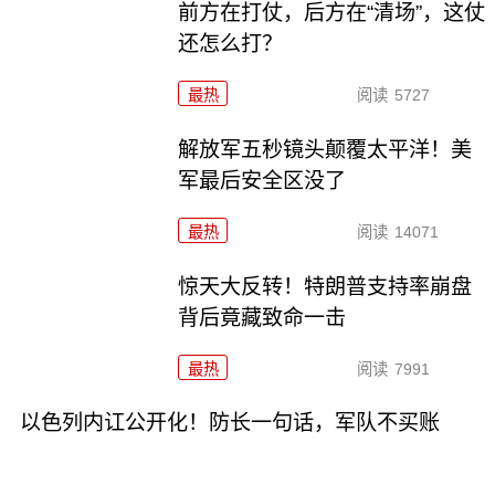
前方在打仗，后方在“清场”，这仗
还怎么打？
最热
阅读
5727
解放军五秒镜头颠覆太平洋！美
军最后安全区没了
最热
阅读
14071
惊天大反转！特朗普支持率崩盘
背后竟藏致命一击
最热
阅读
7991
以色列内讧公开化！防长一句话，军队不买账