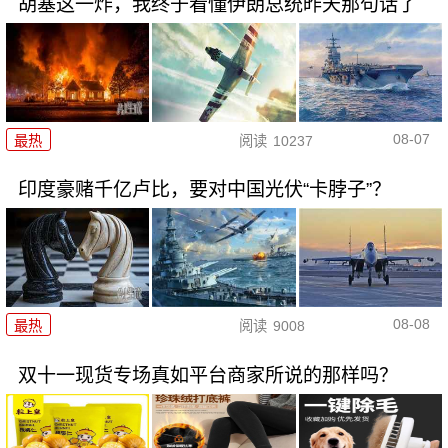
胡塞这一炸，我终于看懂伊朗总统昨天那句话了
08-07
最热
阅读
10237
印度豪赌千亿卢比，要对中国光伏“卡脖子”？
08-08
最热
阅读
9008
双十一现货专场真如平台商家所说的那样吗？