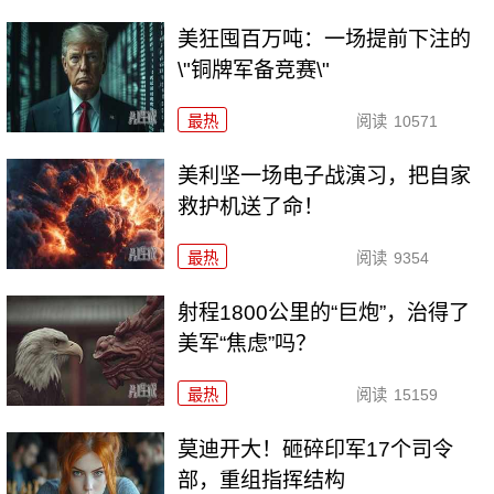
美狂囤百万吨：一场提前下注的
\"铜牌军备竞赛\"
最热
阅读
10571
美利坚一场电子战演习，把自家
救护机送了命！
最热
阅读
9354
射程1800公里的“巨炮”，治得了
美军“焦虑”吗？
最热
阅读
15159
莫迪开大！砸碎印军17个司令
部，重组指挥结构