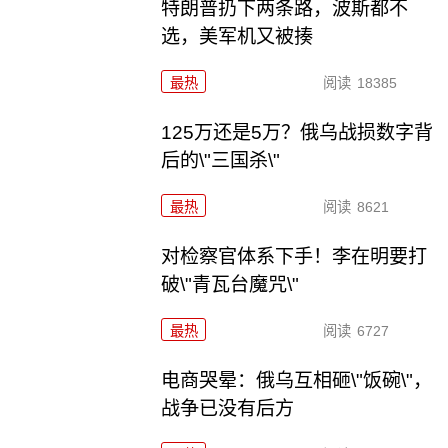
特朗普扔下两条路，波斯都不
选，美军机又被揍
最热
阅读
18385
125万还是5万？俄乌战损数字背
后的\"三国杀\"
最热
阅读
8621
对检察官体系下手！李在明要打
破\"青瓦台魔咒\"
最热
阅读
6727
电商哭晕：俄乌互相砸\"饭碗\"，
战争已没有后方