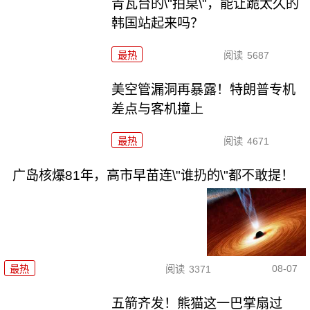
青瓦台的\"拍桌\"，能让跪太久的
韩国站起来吗？
最热
阅读
5687
美空管漏洞再暴露！特朗普专机
差点与客机撞上
最热
阅读
4671
广岛核爆81年，高市早苗连\"谁扔的\"都不敢提！
08-07
最热
阅读
3371
五箭齐发！熊猫这一巴掌扇过