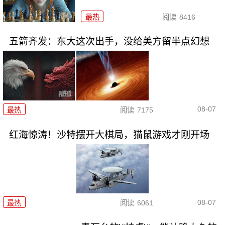
最热
阅读
8416
五箭齐发：东大这次出手，没给美方留半点幻想
08-07
最热
阅读
7175
红海惊涛！沙特摆开大棋局，猫鼠游戏才刚开场
08-07
最热
阅读
6061