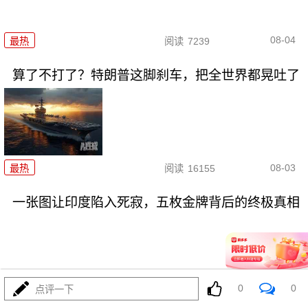
08-04
最热
阅读
7239
算了不打了？特朗普这脚刹车，把全世界都晃吐了
08-03
最热
阅读
16155
一张图让印度陷入死寂，五枚金牌背后的终极真相
0
0
点评一下
08-03
最热
阅读
11182