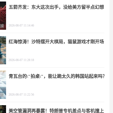
五箭齐发：东大这次出手，没给美方留半点幻想
2026-08-07 11:14:46
红海惊涛！沙特摆开大棋局，猫鼠游戏才刚开场
2026-08-07 11:28:18
青瓦台的\"拍桌\"，能让跪太久的韩国站起来吗？
2026-08-07 11:22:56
美空管漏洞再暴露！特朗普专机差点与客机撞上