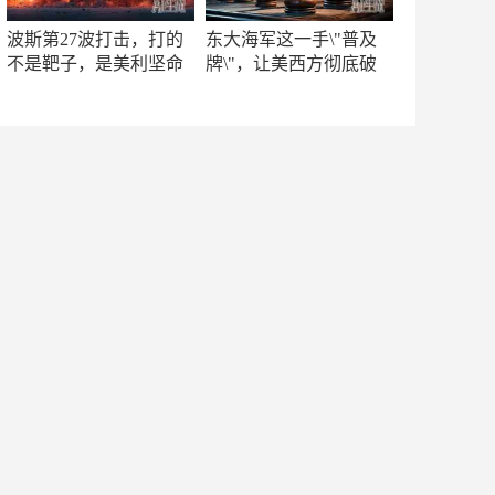
波斯第27波打击，打的
东大海军这一手\"普及
不是靶子，是美利坚命
牌\"，让美西方彻底破
门
防！