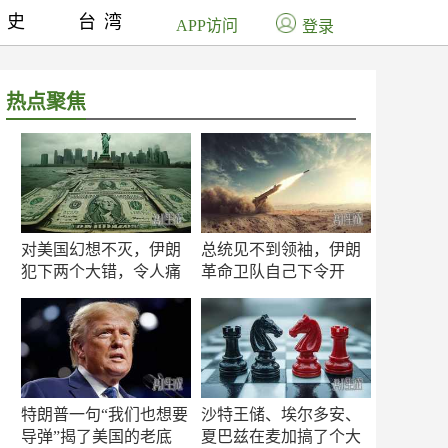
历史
台湾
APP访问
登录
热点聚焦
对美国幻想不灭，伊朗
总统见不到领袖，伊朗
犯下两个大错，令人痛
革命卫队自己下令开
心！
打？
特朗普一句“我们也想要
沙特王储、埃尔多安、
导弹”揭了美国的老底
夏巴兹在麦加搞了个大