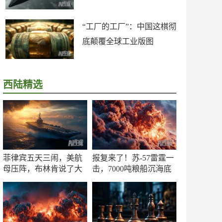
“工厂的工厂”：中国这棋彻
底颠覆全球工业版图
西陆精选
菲律宾五天三闹，美航
报复来了！苏-57雷霆一
母压阵，布林肯说了大
击，7000吨粮船沉海底
实话