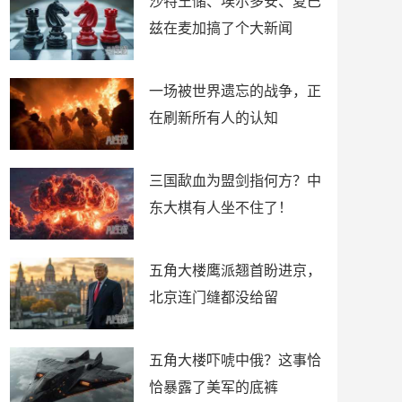
沙特王储、埃尔多安、夏巴
兹在麦加搞了个大新闻
一场被世界遗忘的战争，正
在刷新所有人的认知
三国歃血为盟剑指何方？中
东大棋有人坐不住了！
五角大楼鹰派翘首盼进京，
北京连门缝都没给留
五角大楼吓唬中俄？这事恰
恰暴露了美军的底裤