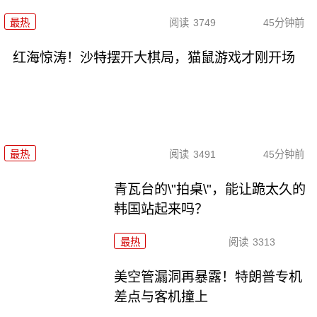
最热
阅读
3749
45分钟前
红海惊涛！沙特摆开大棋局，猫鼠游戏才刚开场
最热
阅读
3491
45分钟前
青瓦台的\"拍桌\"，能让跪太久的
韩国站起来吗？
最热
阅读
3313
美空管漏洞再暴露！特朗普专机
差点与客机撞上