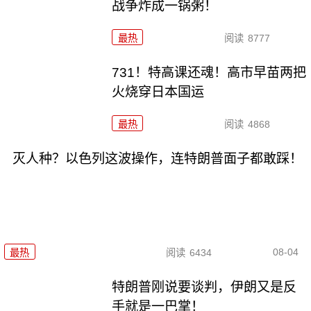
战争炸成一锅粥！
最热
阅读
8777
731！特高课还魂！高市早苗两把
火烧穿日本国运
最热
阅读
4868
灭人种？以色列这波操作，连特朗普面子都敢踩！
08-04
最热
阅读
6434
特朗普刚说要谈判，伊朗又是反
手就是一巴掌！