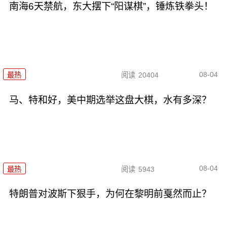
南海6天禁航，东大摆下“阳谋棋”，锤炼铁拳头！
08-04
最热
阅读
20404
马、特和好，美中期选举这盘大棋，水有多深？
08-04
最热
阅读
5943
特朗普对波斯下狠手，为何在黎明前戛然而止？