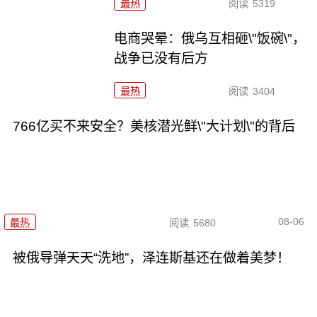
最热
阅读
5319
电商哭晕：俄乌互相砸\"饭碗\"，
战争已没有后方
最热
阅读
3404
766亿买不来安全？美核潜光鲜\"大计划\"的背后
08-06
最热
阅读
5680
被俄导弹天天“洗地”，泽连斯基还在做着美梦！