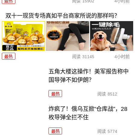
最热
阅读
15902
4小时前
双十一现货专场真如平台商家所说的那样吗？
最热
阅读
31145
4小时前
五角大楼这操作！美军报告称中
国导弹不如伊朗？
最热
阅读
8512
炸疯了！俄乌互掀“仓库战”，28
枚导弹全拦不住
最热
阅读
5774