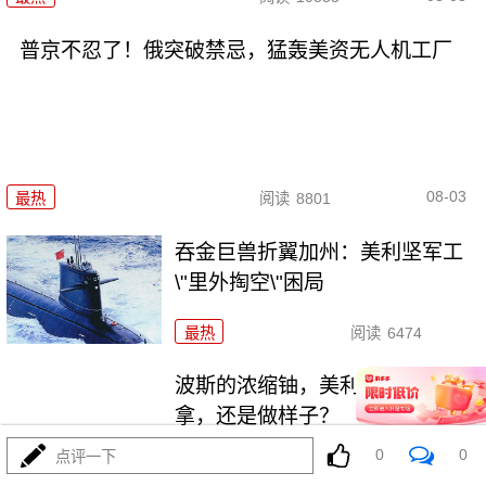
普京不忍了！俄突破禁忌，猛轰美资无人机工厂
08-03
最热
阅读
8801
吞金巨兽折翼加州：美利坚军工
\"里外掏空\"困局
最热
阅读
6474
波斯的浓缩铀，美利坚是真想
拿，还是做样子？
0
0
点评一下
最热
阅读
4412