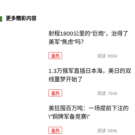
更多精彩内容
射程1800公里的“巨炮”，治得了
美军“焦虑”吗？
最热
阅读
9584
1.3万俄军直插日本海，美日的双
线噩梦开始了
最热
阅读
7548
美狂囤百万吨：一场提前下注的
\"铜牌军备竞赛\"
最热
阅读
5896