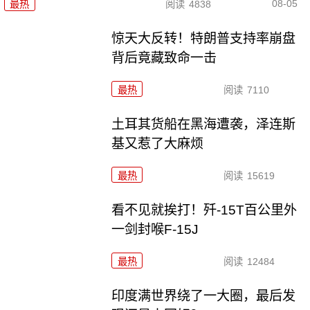
08-05
最热
阅读
4838
惊天大反转！特朗普支持率崩盘
背后竟藏致命一击
最热
阅读
7110
土耳其货船在黑海遭袭，泽连斯
基又惹了大麻烦
最热
阅读
15619
看不见就挨打！歼-15T百公里外
一剑封喉F-15J
最热
阅读
12484
印度满世界绕了一大圈，最后发