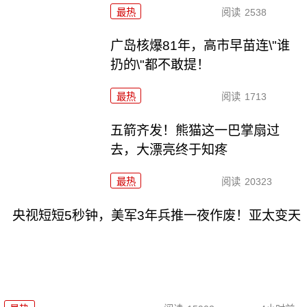
最热
阅读
2538
广岛核爆81年，高市早苗连\"谁
扔的\"都不敢提！
最热
阅读
1713
五箭齐发！熊猫这一巴掌扇过
去，大漂亮终于知疼
最热
阅读
20323
央视短短5秒钟，美军3年兵推一夜作废！亚太变天