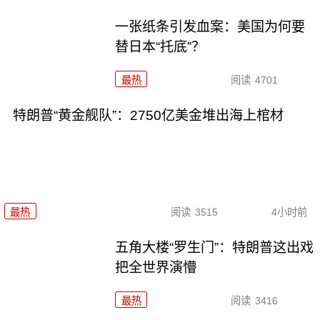
一张纸条引发血案：美国为何要
替日本“托底”？
最热
阅读
4701
特朗普“黄金舰队”：2750亿美金堆出海上棺材
最热
阅读
3515
4小时前
五角大楼“罗生门”：特朗普这出戏
把全世界演懵
最热
阅读
3416