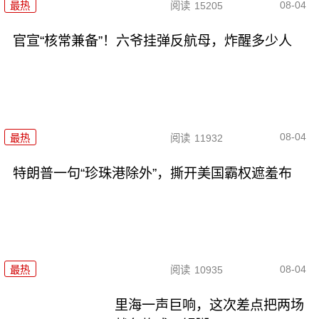
08-04
最热
阅读
15205
官宣“核常兼备”！六爷挂弹反航母，炸醒多少人
08-04
最热
阅读
11932
特朗普一句“珍珠港除外”，撕开美国霸权遮羞布
08-04
最热
阅读
10935
里海一声巨响，这次差点把两场