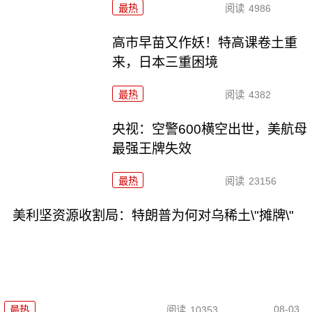
最热
阅读
4986
高市早苗又作妖！特高课卷土重
来，日本三重困境
最热
阅读
4382
央视：空警600横空出世，美航母
最强王牌失效
最热
阅读
23156
美利坚资源收割局：特朗普为何对乌稀土\"摊牌\"
08-03
最热
阅读
10353