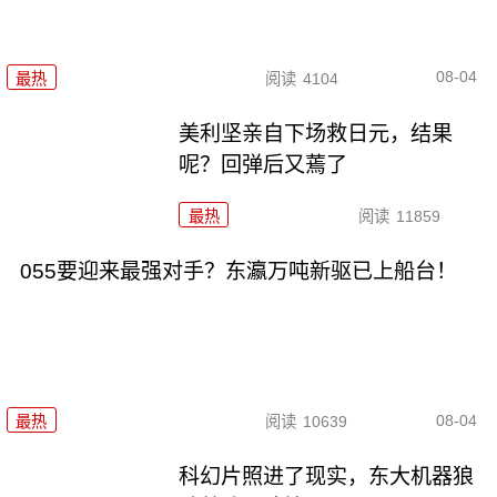
08-04
最热
阅读
4104
美利坚亲自下场救日元，结果
呢？回弹后又蔫了
最热
阅读
11859
055要迎来最强对手？东瀛万吨新驱已上船台！
08-04
最热
阅读
10639
科幻片照进了现实，东大机器狼