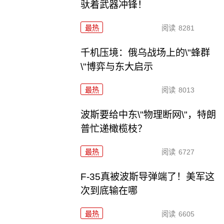
驮着武器冲锋！
最热
阅读
8281
千机压境：俄乌战场上的\"蜂群
\"博弈与东大启示
最热
阅读
8013
波斯要给中东\"物理断网\"，特朗
普忙递橄榄枝？
最热
阅读
6727
F-35真被波斯导弹端了！美军这
次到底输在哪
最热
阅读
6605