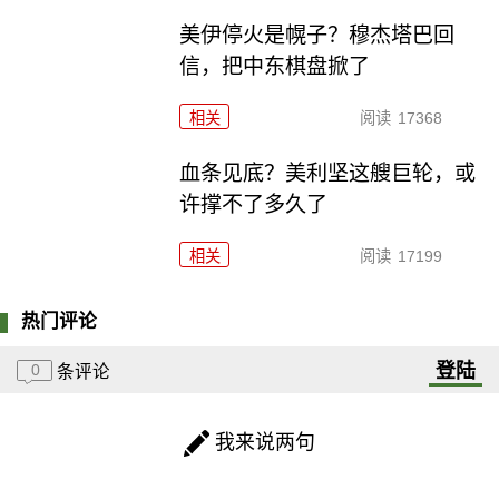
美伊停火是幌子？穆杰塔巴回
信，把中东棋盘掀了
相关
阅读
17368
血条见底？美利坚这艘巨轮，或
许撑不了多久了
相关
阅读
17199
热门评论
登陆
0
条评论
我来说两句