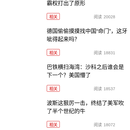
霸权打出了原形
相关
阅读
20028
德国偷偷摸摸找中国“命门”，这牙
呲得起来吗？
相关
阅读
18831
巴铁横扫海湾：沙科之后谁会是
下一个？美国懵了
相关
阅读
18537
波斯这狠厉一击，终结了美军吹
了半个世纪的牛
相关
阅读
18072