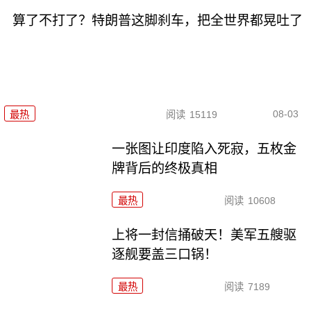
算了不打了？特朗普这脚刹车，把全世界都晃吐了
08-03
最热
阅读
15119
一张图让印度陷入死寂，五枚金
牌背后的终极真相
最热
阅读
10608
上将一封信捅破天！美军五艘驱
逐舰要盖三口锅！
最热
阅读
7189